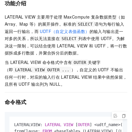
功能介绍
LATERAL VIEW
主要用于处理
MaxCompute
复杂数据类型（如
Array、Map
等）的展开操作。标准的
语句为每行输入
SELECT
返回一行输出，而
UDTF（自定义表值函数）
的输入与输出是一
对多的关系，所以无法直接在
列表中使用
UDTF。为解
SELECT
决这一限制，可以结合使用
LATERAL VIEW
和
UDTF，将一行数
据拆成多行数据，并聚合拆分后的数据。
当
LATERAL VIEW
命令格式中含有
关键字
OUTER
（即
），自定义的
UDTF
不输出
LATERAL VIEW OUTER ...
任何一行时，对应的输入行在
LATERAL VIEW
结果中依然保留，
且所有
UDTF
输出列为
NULL。
命令格式
LATERALVIEW: 
LATERAL
VIEW
 [
OUTER
] 
<
udtf_name
>
(
<
exp
fromClause: 
FROM
<
baseTable
>
 (LATERALVIEW) [(LATER