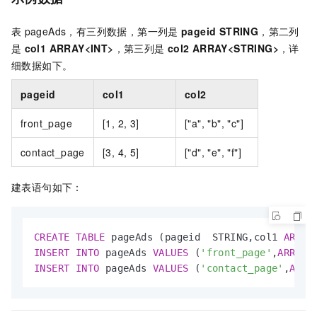
表
pageAds，有三列数据，第一列是
pageid STRING
，第二列
是
col1 ARRAY<INT>
，第三列是
col2 ARRAY<STRING>
，详
细数据如下。
pageid
col1
col2
front_page
[1, 2, 3]
["a", "b", "c"]
contact_page
[3, 4, 5]
["d", "e", "f"]
建表语句如下：
CREATE
TABLE
 pageAds (pageid  STRING,col1 
ARRAY
INSERT
INTO
 pageAds 
VALUES
 (
'front_page'
,
ARRAY
(
INSERT
INTO
 pageAds 
VALUES
 (
'contact_page'
,
ARRA