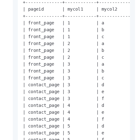
+--------------+------------+------------+

| pageid       | mycol1     | mycol2     |

+--------------+------------+------------+

| front_page   | 1          | a          |

| front_page   | 1          | b          |

| front_page   | 1          | c          |

| front_page   | 2          | a          |

| front_page   | 2          | b          |

| front_page   | 2          | c          |

| front_page   | 3          | a          |

| front_page   | 3          | b          |

| front_page   | 3          | c          |

| contact_page | 3          | d          |

| contact_page | 3          | e          |

| contact_page | 3          | f          |

| contact_page | 4          | d          |

| contact_page | 4          | e          |

| contact_page | 4          | f          |

| contact_page | 5          | d          |

| contact_page | 5          | e          |

| contact_page | 5          | f          |
