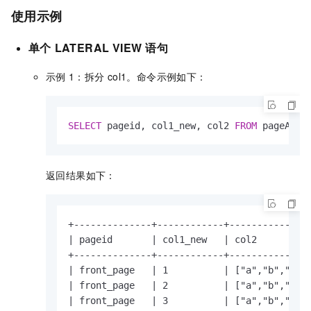
使用示例
单个
LATERAL VIEW
语句
示例
1：拆分
col1。命令示例如下：
SELECT
 pageid, col1_new, col2 
FROM
 pageAds 
返回结果如下：
+--------------+------------+---------------
| pageid       | col1_new   | col2          
+--------------+------------+---------------
| front_page   | 1          | ["a","b","c"] 
| front_page   | 2          | ["a","b","c"] 
| front_page   | 3          | ["a","b","c"] 