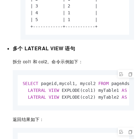
| 3          | 2          |

| 4          | 1          |

| 5          | 1          |

+------------+------------+
多个
LATERAL VIEW
语句
拆分
col1
和
col2。命令示例如下：
SELECT
 pageid,mycol1, mycol2 
FROM
 pageAds 

LATERAL
VIEW
 EXPLODE(col1) myTable1 
AS
 myco
LATERAL
VIEW
 EXPLODE(col2) myTable2 
AS
 myc
返回结果如下：