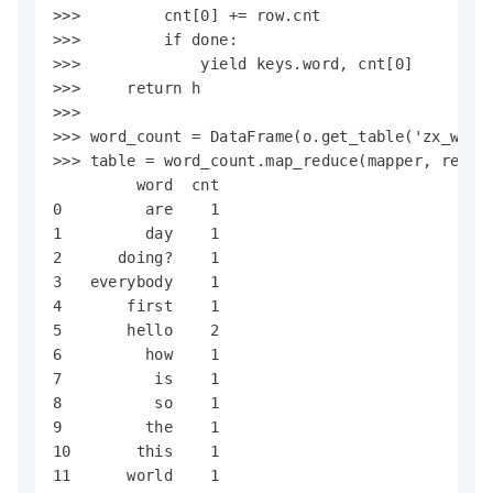
>>>         cnt[0] += row.cnt

>>>         if done:

>>>             yield keys.word, cnt[0]

>>>     return h

>>>

>>> word_count = DataFrame(o.get_table('zx_word_
>>> table = word_count.map_reduce(mapper, reduce
         word  cnt

0         are    1

1         day    1

2      doing?    1

3   everybody    1

4       first    1

5       hello    2

6         how    1

7          is    1

8          so    1

9         the    1

10       this    1

11      world    1
