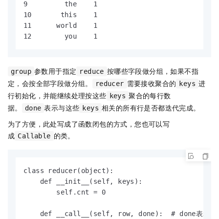
9         the    1

10       this    1

11      world    1

12        you    1
参数用于指定
按哪些字段做分组，如果不指
group
reduce
定，会按全部字段做分组。
需要接收聚合的
进
reducer
keys
行初始化，并能继续处理按这些
聚合的每行数
keys
据。
表示与这些
相关的所有行是否都迭代完成。
done
keys
为了方便，此处写成了函数闭包的方式，您也可以写
成
的类。
Callable
class reducer(object):

    def __init__(self, keys):

        self.cnt = 0

    def __call__(self, row, done):  # done