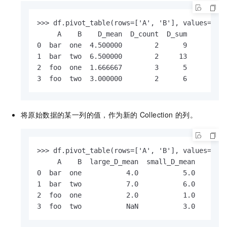
>>> df.pivot_table(rows=['A', 'B'], values=['D'
     A    B    D_mean  D_count  D_sum

0  bar  one  4.500000        2      9

1  bar  two  6.500000        2     13

2  foo  one  1.666667        3      5

3  foo  two  3.000000        2      6
将原始数据的某一列的值，作为新的
Collection
的列。
>>> df.pivot_table(rows=['A', 'B'], values='D',
     A    B  large_D_mean  small_D_mean

0  bar  one           4.0           5.0

1  bar  two           7.0           6.0

2  foo  one           2.0           1.0

3  foo  two           NaN           3.0