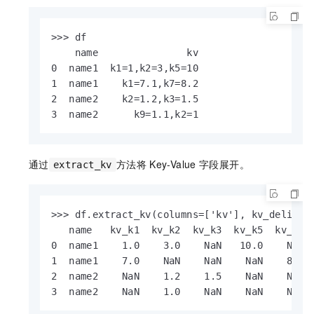
>>> df

    name               kv

0  name1  k1=1,k2=3,k5=10

1  name1    k1=7.1,k7=8.2

2  name2    k2=1.2,k3=1.5

3  name2      k9=1.1,k2=1
通过
方法将
Key-Value
字段展开。
extract_kv
>>> df.extract_kv(columns=['kv'], kv_delim='=
   name   kv_k1  kv_k2  kv_k3  kv_k5  kv_k7  
0  name1    1.0    3.0    NaN   10.0    NaN  
1  name1    7.0    NaN    NaN    NaN    8.2  
2  name2    NaN    1.2    1.5    NaN    NaN  
3  name2    NaN    1.0    NaN    NaN    NaN 