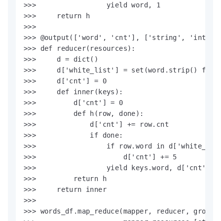
>>>                 yield word, 1

>>>     return h

>>>

>>> @output(['word', 'cnt'], ['string', 'int'])

>>> def reducer(resources):

>>>     d = dict()

>>>     d['white_list'] = set(word.strip() for w
>>>     d['cnt'] = 0

>>>     def inner(keys):

>>>         d['cnt'] = 0

>>>         def h(row, done):

>>>             d['cnt'] += row.cnt

>>>             if done:

>>>                 if row.word in d['white_list
>>>                     d['cnt'] += 5

>>>                 yield keys.word, d['cnt']

>>>         return h

>>>     return inner

>>>

>>> words_df.map_reduce(mapper, reducer, group='