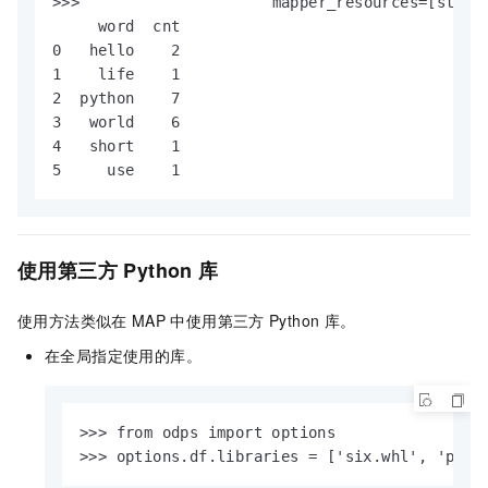
>>>                     mapper_resources=[stop_w
     word  cnt

0   hello    2

1    life    1

2  python    7

3   world    6

4   short    1

5     use    1
使用第三方
Python
库
使用方法类似在
MAP
中使用第三方
Python
库。
在全局指定使用的库。
>>> from odps import options

>>> options.df.libraries = ['six.whl', 'pyth