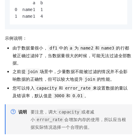
       a  b

0  name1  1

1  name1  4
示例说明：
由于数据量很小，
中的
为
和
的行都
df1
a
name2
name3
被正确过滤掉了，当数据量很大的时候，可能无法过滤全部数
据。
之前提
场景中，少量数据不能被过滤的情况并不会影
join
响数据的正确性，但可以较大地提升
的性能。
join
您可以传入
和
来设置数据的量以
capacity
error_rate
及错误率，默认值是
和
。
3000
0.01
说明
要注意，调大
或者减
capacity
小
会增加内存的使用，所以应当根
error_rate
据实际情况选择一个合理的值。