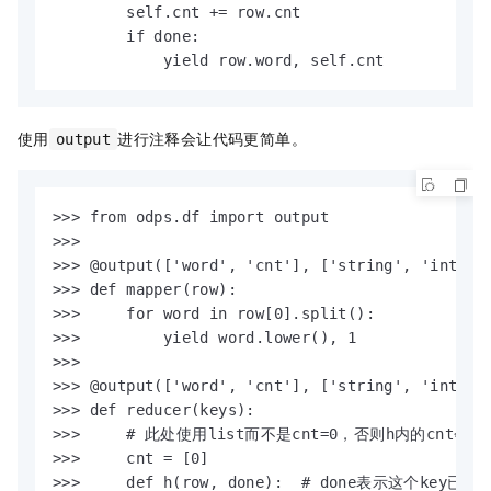
        self.cnt += row.cnt

        if done:

            yield row.word, self.cnt
使用
进行注释会让代码更简单。
output
>>> from odps.df import output

>>>

>>> @output(['word', 'cnt'], ['string', 'int'])

>>> def mapper(row):

>>>     for word in row[0].split():

>>>         yield word.lower(), 1

>>>

>>> @output(['word', 'cnt'], ['string', 'int'])

>>> def reducer(keys):

>>>     # 此处使用list而不是cnt=0，否则h内的cn
>>>     cnt = [0]

>>>     def h(row, done):  # done表示这个key已