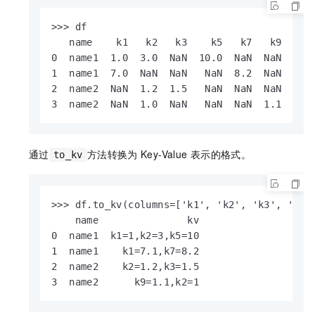
>>> df

   name    k1   k2   k3    k5   k7   k9

0  name1  1.0  3.0  NaN  10.0  NaN  NaN

1  name1  7.0  NaN  NaN   NaN  8.2  NaN

2  name2  NaN  1.2  1.5   NaN  NaN  NaN

3  name2  NaN  1.0  NaN   NaN  NaN  1.1
通过
方法转换为
Key-Value
表示的格式。
to_kv
>>> df.to_kv(columns=['k1', 'k2', 'k3', 'k5',
    name               kv

0  name1  k1=1,k2=3,k5=10

1  name1    k1=7.1,k7=8.2

2  name2    k2=1.2,k3=1.5

3  name2      k9=1.1,k2=1