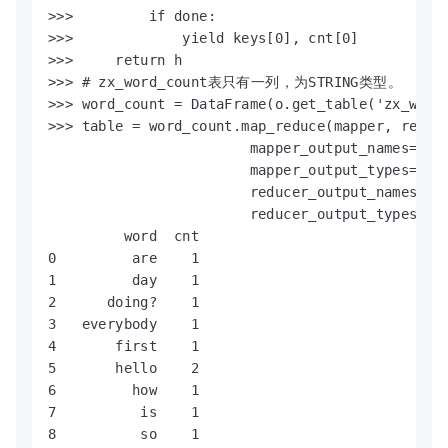
>>>         if done:

>>>             yield keys[0], cnt[0]

>>>     return h

>>> # zx_word_count表只有一列，为STRING类型。

>>> word_count = DataFrame(o.get_table('zx_word_
>>> table = word_count.map_reduce(mapper, reduce
                        mapper_output_names=['wo
                        mapper_output_types=['st
                        reducer_output_names=['w
                        reducer_output_types=['s
         word  cnt

0         are    1

1         day    1

2      doing?    1

3   everybody    1

4       first    1

5       hello    2

6         how    1

7          is    1

8          so    1
