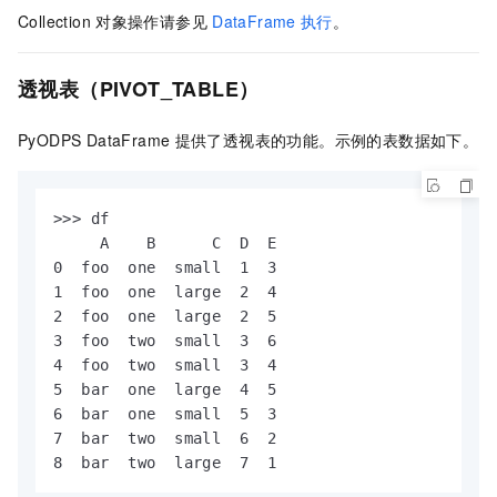
Collection
对象操作请参见
DataFrame
执行
。
透视表（PIVOT_TABLE）
PyODPS DataFrame
提供了透视表的功能。示例的表数据如下。
>>> df

     A    B      C  D  E

0  foo  one  small  1  3

1  foo  one  large  2  4

2  foo  one  large  2  5

3  foo  two  small  3  6

4  foo  two  small  3  4

5  bar  one  large  4  5

6  bar  one  small  5  3

7  bar  two  small  6  2

8  bar  two  large  7  1