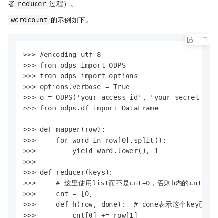
者
过程）。
reducer
的示例如下。
wordcount
>>> #encoding=utf-8

>>> from odps import ODPS

>>> from odps import options

>>> options.verbose = True

>>> o = ODPS('your-access-id', 'your-secret-acc
>>> from odps.df import DataFrame

>>> def mapper(row):

>>>     for word in row[0].split():

>>>         yield word.lower(), 1

>>>

>>> def reducer(keys):

>>>     # 这里使用list而不是cnt=0，否则h内的cn
>>>     cnt = [0]

>>>     def h(row, done):  # done表示这个key已
>>>         cnt[0] += row[1]
