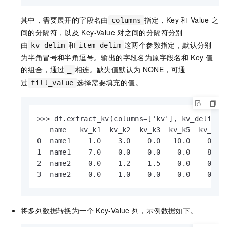
其中，需要展开的字段名由
指定，Key
和
Value
之
columns
间的分隔符，以及
Key-Value
对之间的分隔符分别
由
和
这两个参数指定，默认分别
kv_delim
item_delim
为半角冒号和半角逗号。输出的字段名为原字段名和
Key
值
的组合，通过
相连。缺失值默认为
NONE，可通
_
过
选择需要填充的值。
fill_value
>>> df.extract_kv(columns=['kv'], kv_delim='=
   name   kv_k1  kv_k2  kv_k3  kv_k5  kv_k7  
0  name1    1.0    3.0    0.0   10.0    0.0  
1  name1    7.0    0.0    0.0    0.0    8.2  
2  name2    0.0    1.2    1.5    0.0    0.0  
3  name2    0.0    1.0    0.0    0.0    0.0 
将多列数据转换为一个
Key-Value
列，示例数据如下。