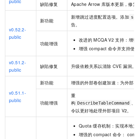
public
缺陷修复
Apache Arrow
库版本更新，修复
新增跳过进度配置选项。添加
ski
新功能
告。
v0.52.2-
public
改进的
MCQA V2
支持：增强
功能增强
增强
compact
命令并支持使
v0.51.2-
缺陷修复
升级依赖关系以清除
CVE
漏洞。
public
新功能
增强的外部卷创建加速：为外部卷
v0.51.1-
重
public
功能增强
构
、
DescribeTableCommand
令以更好地处理外部项目
V2。
Quota
缓存机制：实现本地文
增强的
compact 命令： comp