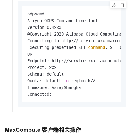
odpscmd

Aliyun ODPS Command Line Tool

Version 0.4xxx

@Copyright 2020 Alibaba Cloud Computing Co., 
Connecting to http://service.xxx.maxcompute.a
Executing predefined SET 
command
: SET odps.s
OK

Endpoint: http://service.xxx.maxcompute.aliyu
Project: xxx

Schema: default

Quota: default 
in
 region N/A

Timezone: Asia/Shanghai

Connected!
MaxCompute
客户端相关操作