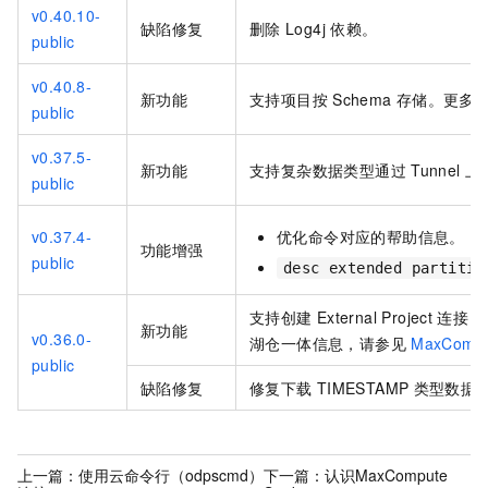
v0.40.10-
缺陷修复
删除
Log4j
依赖。
public
v0.40.8-
新功能
支持项目按
Schema
存储。更多
public
v0.37.5-
新功能
支持复杂数据类型通过
Tunnel
上
public
v0.37.4-
优化命令对应的帮助信息。
功能增强
public
desc extended partitio
支持创建
External Project
连接
D
新功能
v0.36.0-
湖仓一体信息，请参见
MaxComp
public
缺陷修复
修复下载
TIMESTAMP
类型数据时
上一篇：
使用云命令行（odpscmd）
下一篇：
认识MaxCompute