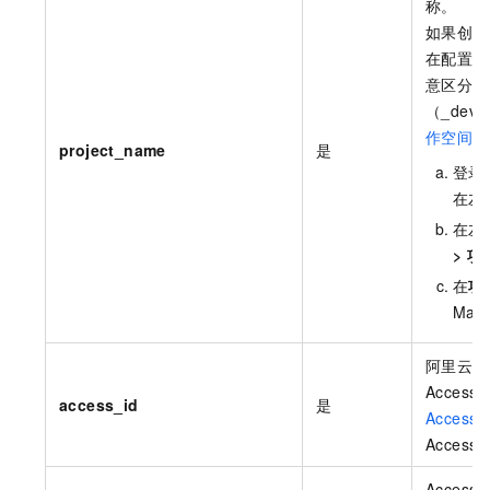
称。
如果创建
在配置
p
意区分生
（_de
作空间模
project_name
是
登录
在左
在左
>
项
在
项
Max
阿里云账
Access
access_id
是
AccessK
AccessK
AccessK