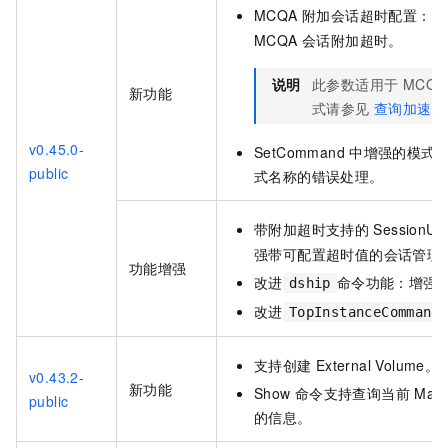
MCQA 附加会话超时配置：
MCQA 会话附加超时。
说明
此参数适用于 MCQA
新功能
式请参见
查询加速
M
v0.45.0-
SetCommand
中增强的模式
public
式名称的错误处理。
带附加超时支持的
Session
强带可配置超时值的会话管理
功能增强
改进
命令功能：增强
dship
改进
TopInstanceCommand
支持创建
External Volume。
v0.43.2-
新功能
Show
命令支持查询当前
Max
public
的信息。