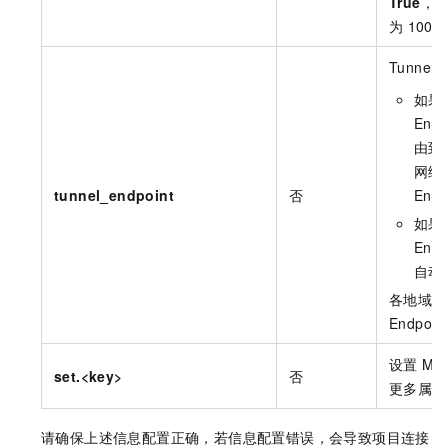
True
，
为
1000
Tunnel
如果
Endp
由到
网络
tunnel_endpoint
否
Endp
如果
End
自动
各地域及
Endpoin
设置
Ma
set.<key>
否
更多属性
请确保上述信息配置正确，若信息配置错误，会导致项目连接