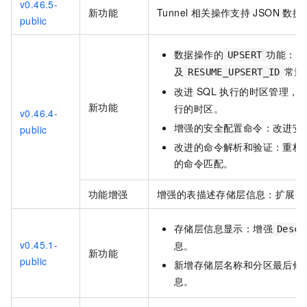
v0.46.5-
新功能
Tunnel 相关操作支持
JSON
数据
public
数据操作的
功能：通
UPSERT
及
常量
RESUME_UPSERT_ID
改进
SQL
执行的时区管理，
新功能
行的时区。
v0.46.4-
增强的安全配置命令：改进安
public
改进的命令解析和验证：重构
的命令匹配。
功能增强
增强的表描述存储层信息：扩展
D
存储层信息显示：增强
Descr
v0.45.1
-
息。
新功能
public
新增存储层名称和分区最后修
息。