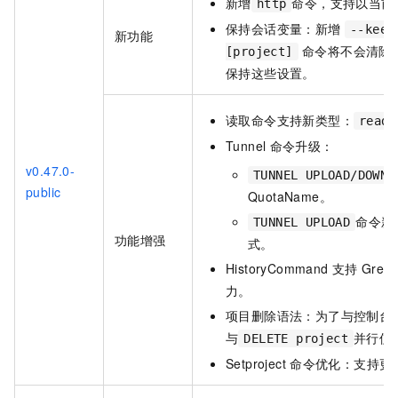
新增
命令，支持以当前
http
保持会话变量：新增
--keep
新功能
命令将不会清除
[project]
保持这些设置。
读取命令支持新类型：
read
Tunnel
命令升级：
v0.47.0-
TUNNEL UPLOAD/DOWNL
public
QuotaName。
命令新
TUNNEL UPLOAD
功能增强
式。
HistoryCommand
支持 Grep
力。
项目删除语法：为了与控制台
与
并行使
DELETE project
Setproject
命令优化：支持更