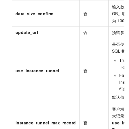
输入数据
data_size_confirm
否
GB。取
为
100 
update_url
否
预留参数
是否使用
SQL
执
Tru
下载
use_instance_tunnel
否
Fal
Inst
行结
默认值为
客户端返
大记录数
instance_tunnel_max_record
否
use_ins