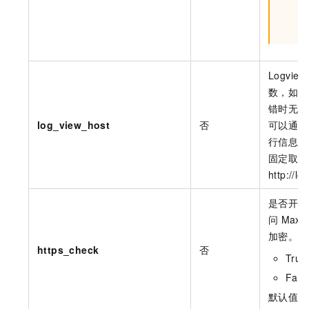
Logview
数，如果
错时无法
log_view_host
否
可以通过
行信息，
固定取值
http://l
是否开启
问
MaxC
加密。取
https_check
否
Tru
Fal
默认值为