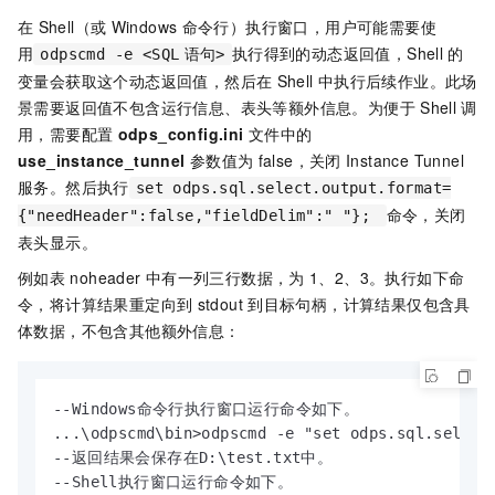
在
Shell（或
Windows
命令行）执行窗口，用户可能需要使
用
执行得到的动态返回值，Shell
的
odpscmd -e <SQL
语句>
变量会获取这个动态返回值，然后在
Shell
中执行后续作业。此场
景需要返回值不包含运行信息、表头等额外信息。为便于
Shell
调
用，需要配置
odps_config.ini
文件中的
use_instance_tunnel
参数值为
false，关闭
Instance Tunnel
服务。然后执行
set odps.sql.select.output.format=
命令，关闭
{"needHeader":false,"fieldDelim":" "};
表头显示。
例如表
noheader
中有一列三行数据，为
1、2、3。执行如下命
令，将计算结果重定向到
stdout
到目标句柄，计算结果仅包含具
体数据，不包含其他额外信息：
--Windows命令行执行窗口运行命令如下。

...\odpscmd\bin>odpscmd -e "set odps.sql.select
--返回结果会保存在D:\test.txt中。

--Shell执行窗口运行命令如下。
