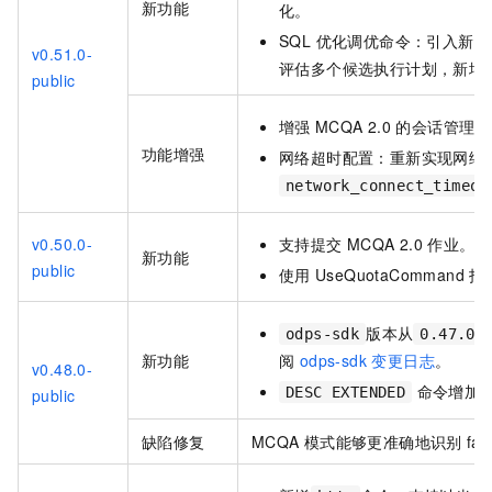
新功能
化。
SQL 优化调优命令：引入新的
v0.51.0-
评估多个候选执行计划，新增
public
增强
MCQA 2.0
的会话管理和
功能增强
网络超时配置：重新实现网络
network_connect_timeou
v0.50.0-
支持提交
MCQA 2.0
作业。
新功能
public
使用
UseQuotaCommand
指
版本从
odps-sdk
0.47.0-
新功能
阅
odps-sdk 变更日志
。
v0.48.0-
命令增加
DESC EXTENDED
public
缺陷修复
MCQA
模式能够更准确地识别
fal