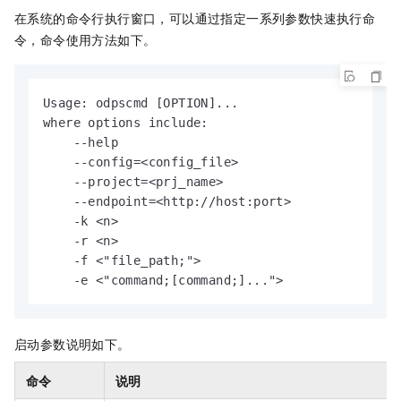
在系统的命令行执行窗口，可以通过指定一系列参数快速执行命
令，命令使用方法如下。
Usage: odpscmd [OPTION]...

where options include:

    --help                                  (-h)
    --config=<config_file>                  spec
    --project=<prj_name>                    use 
    --endpoint=<http://host:port>           set 
    -k <n>                                  will
    -r <n>                                  set 
    -f <"file_path;">                       exec
    -e <"command;[command;]...">            exe
启动参数说明如下。
命令
说明