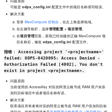
问题原因
可能是
odps_config.ini
配置文件中的项目名称填写错误。
解决方案
登录
MaxCompute
控制台
，在左上角选择地域。
在左侧导航栏，选择
管理配置
>
项目管理
。
在
项目管理
页面，获取已经创建的正确
MaxCompute
项
目名称后，修改
odps_config.ini
配置文件。
报错：
Accessing project '<projectname>'
failed: ODPS-0420095: Access Denied -
Authorization Failed [4002], You don't
exist in project <projectname>.
问题原因
当前使用的
AccessKey
对应的阿里云账号或
RAM
用户未添
加到目标项目中或者项目名称有误。
解决方案
联系项目所有者将对应的阿里云账号或
RAM
用户添加到目标
项目中，操作详情请参见
添加阿里云账号用户（项目级别）
或