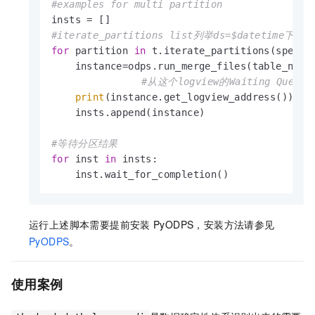
#examples for multi partition
#iterate_partitions list列举ds=$datet
for
 partition 
in
 t.iterate_partitions(spec=
"
    instance=odps.run_merge_files(table_name
#从这个logview的Waiting Qu
print
(instance.get_logview_address())

    insts.append(instance)

#等待分区结果
for
 inst 
in
 insts:

    inst.wait_for_completion()
运行上述脚本需要提前安装
PyODPS，安装方法请参见
PyODPS
。
使用案例