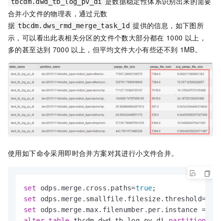
是数据稳定性体系识别出来的需要
tbcdm.dwd_tb_log_pv_di
合并小文件的物理表，通过元数
据
提供的信息，如下图所
tbcdm.dws_rmd_merge_task_1d
示，可以看出此表相关分区的文件个数大部分都在
1000
以上，
多的甚至达到
7000
以上，但平均文件大小有些还不到
1MB。
使用如下命令采用即时合并方案对其进行小文件合并。
set
 odps.merge.cross.paths
=
true
set
 odps.merge.smallfile.filesize.threshold
=
128
set
 odps.merge.max.filenumber.per.instance 
=
20
alter
table
 tbcdm.dwd_tb_log_pv_di 
partition
 (d