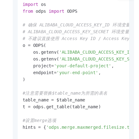
import
from
 odps 
import
 ODPS

# 确保 ALIBABA_CLOUD_ACCESS_KEY_ID 环境变量设
# ALIBABA_CLOUD_ACCESS_KEY_SECRET 环境变量设置
# 不建议直接使用 Access Key ID / Access Key S
o = ODPS(

    os.getenv(
'ALIBABA_CLOUD_ACCESS_KEY_ID'
),
    os.getenv(
'ALIBABA_CLOUD_ACCESS_KEY_SECR
    project=
'your-default-project'
,

    endpoint=
'your-end-point'
,

)

#注意需要替换$table_name为所需的表名
table_name = $table_name

t = odps.get_table(table_name)

#设置merge选项
hints = {
'odps.merge.maxmerged.filesize.thre