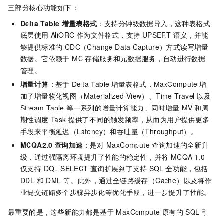
三部分核心功能如下：
Delta Table
增量表格式
：支持分钟级数据导入，这种表格式
底层使用 AliORC 作为文件格式，支持 UPSERT 语义，并能
够提供标准的 CDC（Change Data Capture）方式读写增量
数据。它依赖于 MC 存储服务和元数据服务，自动进行数据
管理。
增量计算
：基于
Delta Table
增量表格式，MaxCompute
增
加了增量物化视图（Materialized View）、Time Travel 以及
Stream Table 等一系列的增量计算能力。同时增量 MV 和周
期性调度
Task
提供了不同的触发频率，从而为用户提供更多
手段来平衡延迟（Latency）和吞吐量（Throughput）。
MCQA2.0
查询加速
：是对
MaxCompute 查询加速的全新升
级，通过强隔离环境提升了性能的稳定性，并将 MCQA 1.0
仅支持 DQL SELECT 查询扩展到了支持 SQL 全功能，包括
DDL 和 DML 等。此外，通过全链路缓存（Cache）以及将作
业提交链路多个步骤异步化等优化手段，进一步提升了性能。
最重要的是，这些新能力都是基于 MaxCompute 原有的 SQL 引