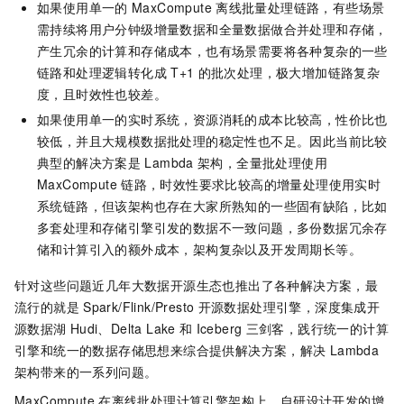
如果使用单一的
MaxCompute
离线批量处理链路，有些场景
需持续将用户分钟级增量数据和全量数据做合并处理和存储，
产生冗余的计算和存储成本，也有场景需要将各种复杂的一些
链路和处理逻辑转化成
T+1
的批次处理，极大增加链路复杂
度，且时效性也较差。
如果使用单一的实时系统，资源消耗的成本比较高，性价比也
较低，并且大规模数据批处理的稳定性也不足。因此当前比较
典型的解决方案是
Lambda
架构，全量批处理使用
MaxCompute
链路，时效性要求比较高的增量处理使用实时
系统链路，但该架构也存在大家所熟知的一些固有缺陷，比如
多套处理和存储引擎引发的数据不一致问题，多份数据冗余存
储和计算引入的额外成本，架构复杂以及开发周期长等。
针对这些问题近几年大数据开源生态也推出了各种解决方案，最
流行的就是
Spark/Flink/Presto
开源数据处理引擎，深度集成开
源数据湖
Hudi、Delta Lake
和
Iceberg
三剑客，践行统一的计算
引擎和统一的数据存储思想来综合提供解决方案，解决
Lambda
架构带来的一系列问题。
MaxCompute
在离线批处理计算引擎架构上，自研设计开发的增