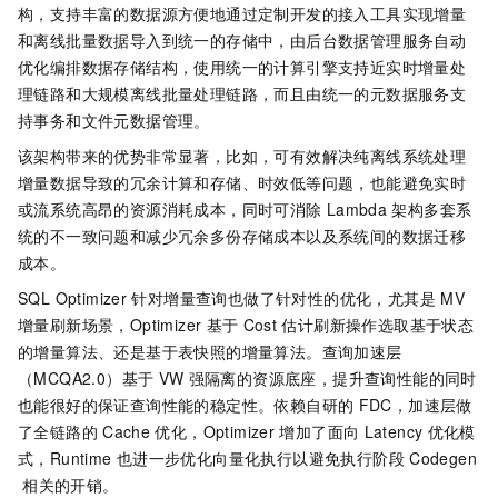
构，支持丰富的数据源方便地通过定制开发的接入工具实现增量
和离线批量数据导入到统一的存储中，由后台数据管理服务自动
优化编排数据存储结构，使用统一的计算引擎支持近实时增量处
理链路和大规模离线批量处理链路，而且由统一的元数据服务支
持事务和文件元数据管理。
该架构带来的优势非常显著，比如，可有效解决纯离线系统处理
增量数据导致的冗余计算和存储、时效低等问题，也能避免实时
或流系统高昂的资源消耗成本，同时可消除
Lambda
架构多套系
统的不一致问题和减少冗余多份存储成本以及系统间的数据迁移
成本。
SQL Optimizer
针对增量查询也做了针对性的优化，尤其是
MV
增量刷新场景，Optimizer
基于
Cost
估计刷新操作选取基于状态
的增量算法、还是基于表快照的增量算法。查询加速层
（MCQA2.0）基于
VW
强隔离的资源底座，提升查询性能的同时
也能很好的保证查询性能的稳定性。依赖自研的
FDC，加速层做
了全链路的
Cache
优化，Optimizer
增加了面向
Latency
优化模
式，Runtime
也进一步优化向量化执行以避免执行阶段
Codegen
相关的开销。