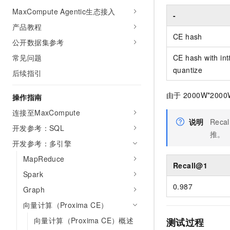
AI 产品 免费试用
网络
MaxCompute Agentic生态接入
安全
云开发大赛
-
Tableau 订阅
1亿+ 大模型 tokens 和 
产品教程
可观测
入门学习赛
中间件
AI空中课堂在线直播课
CE hash
140+云产品 免费试用
公开数据集参考
大模型服务
上云与迁云
产品新客免费试用，最长1
数据库
常见问题
CE hash with int
生态解决方案
千问AI平台-Token Plan
quantize
企业出海
大模型ACA认证体验
后续指引
大数据计算
助力企业全员 AI 认知与能
行业生态解决方案
政企业务
由于
2000W*2000
媒体服务
操作指南
千问AI平台-模型体验
开发者生态解决方案
在线体验全尺寸、多种模态
连接至MaxCompute
企业服务与云通信
说明
Reca
AI 开发和 AI 应用解决
开发参考：SQL
Happy 系列大模型
推。
域名与网站
开发参考：多引擎
终端用户计算
MapReduce
Recall@1
Spark
Serverless
大模型解决方案
0.987
Graph
开发工具
快速部署 Dify，高效搭建 
向量计算（Proxima CE）
迁移与运维管理
向量计算（Proxima CE）概述
测试过程