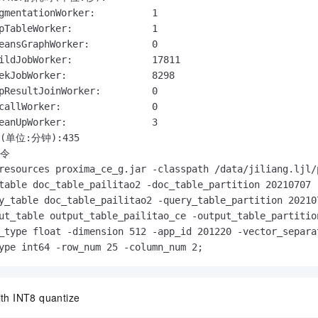
gmentationWorker:          1

pTableWorker:              1

eansGraphWorker:           0

ildJobWorker:              17811

ekJobWorker:               8298

pResultJoinWorker:         0

callWorker:                0

eanUpWorker:               3

单位:分钟):435

令

resources proxima_ce_g.jar -classpath /data/jiliang.ljl/
table doc_table_pailitao2 -doc_table_partition 20210707

y_table doc_table_pailitao2 -query_table_partition 202107
ut_table output_table_pailitao_ce -output_table_partition
_type float -dimension 512 -app_id 201220 -vector_separat
ype int64 -row_num 25 -column_num 2;
th INT8 quantize