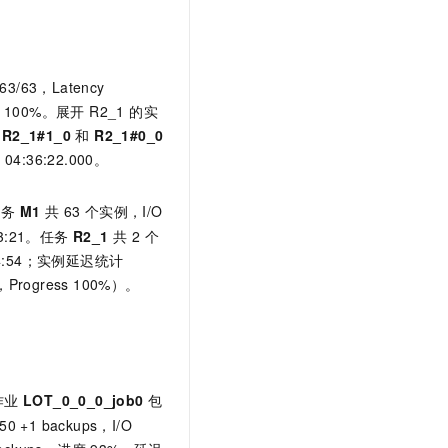
t.diy 一步搞定创意建站
构建大模型应用的安全防护体系
通过自然语言交互简化开发流程,全栈开发支持
通过阿里云安全产品对 AI 应用进行安全防护
63/63，Latency
进度 100%。展开 R2_1 的实
例
R2_1#1_0
和
R2_1#0_0
 04:36:22.000。
任务
M1
共 63 个实例，I/O
0:03:21。任务
R2_1
共 2 个
05:24:54；实例延迟统计
，Progress 100%）。
作业
LOT_0_0_0_job0
包
50 +1 backups，I/O