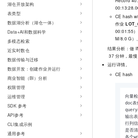
Record 4
湖仓开放架构
00:13:2
表类型
CE hash wi
数据湖分析（湖仓一体）
作业
LOT_
00:01:55
Data+AI和数据科学
M/8.0 G）
多模态检索
结果分析：做
I
近实时数仓
37
分钟，最慢
数据传输与迁移
运行详情。
数据开发：创建作业并运行
CE hash
商业智能（BI）分析
权限管理
运维管理
向量检索
doc表
SDK 参考
quer
API参考
输出表信
行列信息
CLI集成示例
是否清除
通用参考
各个wo