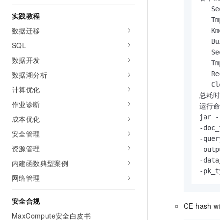
   Se
实践教程
   Tm
数据迁移
   Km
   Bu
SQL
   Se
数据开发
   Tm
数据湖分析
   Re
   Cl
计算优化
总耗时(
作业诊断
运行命
jar -
成本优化
-doc_
安全管理
-quer
资源管理
-outp
-data
内建函数典型案例
-pk_t
网络管理
安全合规
CE hash wi
MaxCompute安全白皮书