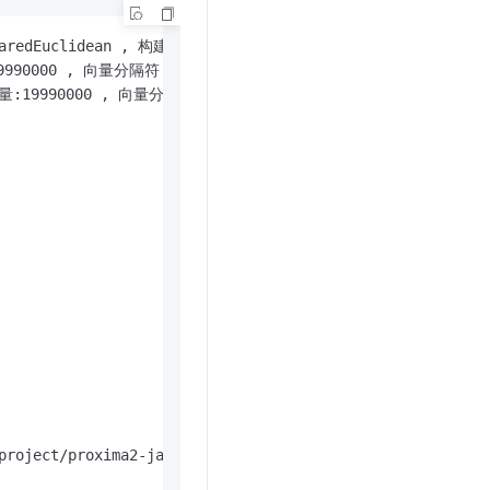
Euclidean , 构建模式:train:build:seek

9990000 , 向量分隔符:

数量:19990000 , 向量分隔符:

project/proxima2-java/proxima-ce/target/javacpp156/proxi