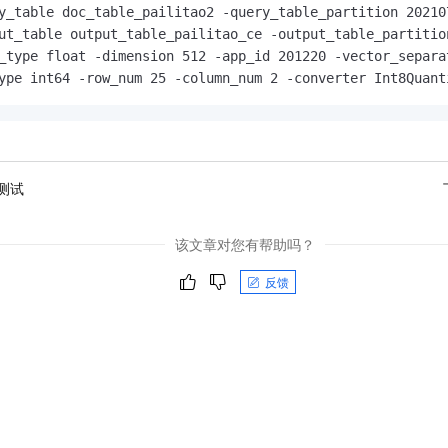
y_table doc_table_pailitao2 -query_table_partition 202107
ut_table output_table_pailitao_ce -output_table_partition
_type float -dimension 512 -app_id 201220 -vector_separat
ype int64 -row_num 25 -column_num 2 -converter Int8Quant
测试
该文章对您有帮助吗？
反馈