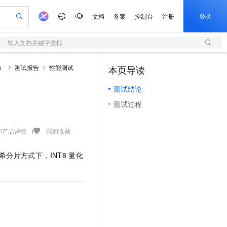
文档
备案
控制台
注册
登录
输入文档关键字查找
验
作计划
器
AI 活动
专业服务
服务伙伴合作计划
开发者社区
加入我们
服务平台百炼
阿里云 OPC 创新助力计划
E）
测试报告
性能测试
本页导读
（1）
一站式生成采购清单，支持单品或批量购买
S
io：打造专属 AI 语音助手
S产品伙伴计划（繁花）
峰会
造的大模型服务与应用开发平台
轻量应用服务器
一句话生成原生可编辑精美 PPT 文稿
AI 生产力先锋
Al MaaS 服务伙伴赋能合作
域名
博文
Careers
至高可申请百万元
测试结论
性可伸缩的云计算服务
开启高性价比 AI 编程新体验
Qwen-Audio-3.0-Realtime 端到端实时语音角色扮演
输入一句话想法, 轻松生成专业的 PPT
先锋实践拓展 AI 生产力的边界
快速构建应用程序和网站，即刻迈出上云第一步
Token 补贴，五大权
计划
海大会
伙伴信用分合作计划
商标
问答
社会招聘
测试过程
益加速 OPC 成功
S
eek-V4-Pro
数字证书管理服务（原SSL证书）
一键部署幻兽帕鲁游戏服务器
飞天发布时刻
HOT
划
备案
电子书
校园招聘
pSeek-V4-Pro
视频创作，一键激活电商全链路生产力
全托管，含MySQL、PostgreSQL、SQL Server、MariaDB多引擎
实现全站HTTPS，呈现可信的WEB访问
一键购买专属联机服务器，轻松开启游戏
所见，即是所愿
更多支持
我的收藏
产品详情
划
公司注册
镜像站
视频生成
语音识别与合成
专属 QwenPaw
短信服务
漫剧工坊：一站式动画创作平台
AI 实训营
HOT
合作伙伴培训与认证
划
上云迁移
的智能体编程平台
站生成，高效打造优质广告素材
从聊天伙伴进化为能主动干活的本地数字员工
快速生产连贯的高质量长漫剧
从基础到进阶，Agent 创客手把手教你
国内短信简单易用，安全可靠，秒级触达，全球覆盖200+国家和地区。
希分片方式下，INT8
量化
e-1.1-T2V
Qwen3-TTS-Flash
lScope
我要反馈
查询合作伙伴
畅细腻的高质量视频
离线语音合成大模型，多语言方言自适应，低延迟高稳定
n Alibaba Cloud ISV 合作
代维服务
olarDB
建企业门户网站
大数据开发治理平台 DataWorks
10 分钟搭建微信、支付宝小程序
创新加速
ope
登录合作伙伴管理后台
我要建议
站，无忧落地极速上线
以可视化方式快速构建移动和 PC 门户网站
100%兼容MySQL、PostgreSQL，兼容Oracle，支持集中和分布式
高效部署网站，快速应用到小程序
Data Agent 驱动的一站式 Data+AI 开发治理平台
e-1.1-I2V
Cosyvoice-V3-Flash
安全
畅自然，细节丰富
高表现力语音合成大模型，语音克隆听感自然
我要投诉
上云场景组合购
伴
边界网络安全防护产品
漫剧创作，剧本、分镜、视频高效生成
覆盖90%+业务场景，专享组合折扣价
2V
VPN
Fun-ASR