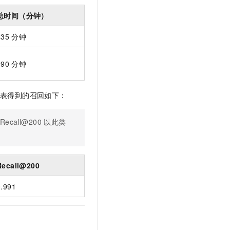
文戏情感细腻自然，动作戏激烈拳拳到肉，实现更强表演能力
支持中英文自由切换，具备更强的噪声鲁棒性
云聚AI 严选权益
SSL 证书
总时间（分钟）
，一键激活高效办公新体验
精选AI产品，从模型到应用全链提效
堡垒机
435
分钟
AI 用量加速计划
应用
防火墙
、识别商机，让客服更高效、服务更出色。
新老同享，达量后返
390
分钟
千问办公
主机安全
NEW
的智能体编程平台
一站式AI生产力平台
AI 应用及服务市场
表得到的召回如下：
伶鹊
企业级人与Agent协作平台，接入和调度多个数字员工
智能客服平台，对话机器人、对话分析、智能外呼
AI 应用
ecall@200
以此类
大模型服务平台百炼 - 全妙
大模型
应用创作平台
多模态内容创作工具，已接入 DeepSeek
自然语言处理
Recall@200
数据标注
0.991
机器学习
息提取
与 AI 智能体进行实时音视频通话
从文本、图片、视频中提取结构化的属性信息
构建支持视频理解的 AI 音视频实时通话应用