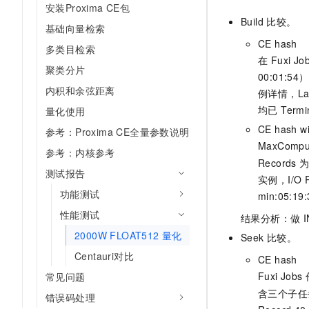
安装Proxima CE包
10 分钟在聊天系统中增加
专有云
Build
比较。
基础向量检索
CE hash
多类目检索
在 Fuxi 
聚类分片
00:01:54
内积和余弦距离
例详情，Late
均已 Termin
量化使用
CE hash wi
参考：Proxima CE全量参数说明
MaxComp
参考：内核参考
Records 为
测试报告
实例，I/O R
功能测试
min:05:1
性能测试
结果分析：做
I
2000W FLOAT512 量化
Seek
比较。
Centauri对比
CE hash
Fuxi Job
常见问题
含三个子任
错误码处理