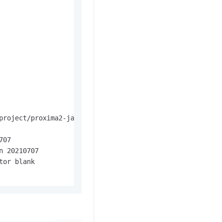
project/proxima2-java/proxima-ce/target/binary/proxima-c
07

 20210707

or blank
