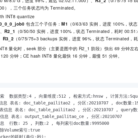
0.0 M/8.0 G，进度 98%，延迟 02:02:11.000）、
R3_2
（0/75/75 +5
8.000），三个任务状态均为 Terminated。
th INT8 quantize
0_0_0_job0
包含三个子任务：
M1
（0/63/63
实例，进度
100%，状态
）、
R2_1
（0/50/50
实例，进度
100%，状态
Terminated，耗时
00:51
、
R3_2
（0/75/75+3 backups
实例，进度
96%，状态
Terminated，
NT8
量化时，seek
部分（主要是图中的 R2_1
阶段）快出
69
分钟左右
120
分钟；CE hash INT8
量化最快
16
分钟，最慢
51
分钟。
  数据类型:4 , 向量维度:512 , 检索方式:hnsw , 计算方法:Squared
信息 表名: doc_table_pailitao2 , 分区:20210707 , doc数量:1
y表信息 表名: doc_table_pailitao2 , 分区:20210707 , query
息 表名: output_table_pailitao_ce , 分区:20210707

  行数: 25 , 列数:2 , 每列索引doc数量:9995000

Volume索引:true

rker的耗时(单位:秒):
