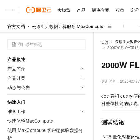
大模型
产品
解决方案
权益
定价
官方文档
云原生大数据计算服务 MaxCompute
大模型
产品
解决方案
权益
定价
云市场
伙伴
服务
了解阿里云
精选产品
精选解决方案
普惠上云
产品定价
精选商城
成为销售伙伴
售前咨询
为什么选择阿里云
千问AI平台
云原生大数据计算
首页
了解云产品的定价详情
2000W FLOAT51
大模型服务平台百炼
千问办公，解锁你的工作
普惠上云 官方力荐
分销伙伴
在线服务
网站建设
什么是云计算
大
大模型服务与应用平台
企业级Agent产品，直接
云服务器38元/年起，超
产品概述
咨询伙伴
多端小程序
技术领先
2000W F
云上成本管理
售后服务
千问大模型
Agency Agents：拥
官方推荐返现计划
大模型
产品简介
大模型
精选产品
精选解决方案
Salesforce 国际版订阅
稳定可靠
管理和优化成本
多元化、高性能、安全可靠
推荐新用户得奖励，单订单
销售伙伴合作计划
产品计费
自助服务
更新时间：
2026-05-27
友盟天域
安全合规
人工智能与机器学习
AI
文本生成
无影云电脑
HappyHorse 打造一
云工开物
动态与公告
无影生态合作计划
在线服务
观测云
分析师报告
随时随地安全接入的云上超
高校专属算力普惠，学生认
计算
互联网应用开发
doc
表和
query
表
Qwen3.8-Max
HOT
Salesforce On Alibaba C
工单服务
快速入门
对整体性能的影响
智能体时代全能旗舰模型
Tuya 物联网平台阿里云
研究报告与白皮书
云解析DNS
快速拥有专属 OpenClaw
Consulting Partner 合
大数据
容器
准备工作
免费试用
短信专区
蓝凌 OA
Qwen3.7-Plus
AI 大模型销售与服务生
快速体验MaxCompute
现代化应用
存储
测试结论
天池大赛
能看、能想、能动手的多模
云原生大数据计算服务 Max
解决方案免费试用 新老
电子合同
使用 MaxCompute 客户端体验数据分
面向分析的企业级SaaS模
最高领取价值200元试用
安全
网络与CDN
AI 算法大赛
Qwen3-VL-Plus
INT8
量化对整体性
析
畅捷通