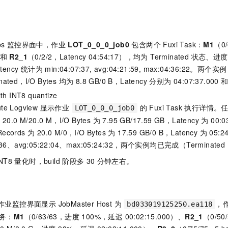
一个 AI 助手
即刻拥有 DeepSeek-R1 满血版
超强辅助，Bol
在企业官网、通讯软件中为客户提供 AI 客服
多种方案随心选，轻松解锁专属 DeepSeek
Jobs 监控界面中，作业
LOT_0_0_0_job0
包含两个 Fuxi Task：
M1
（0/
）和
R2_1
（0/2/2，Latency 04:54:17），均为 Terminated 状态、
ncy 统计为 min:04:07:37, avg:04:21:59, max:04:36:22。两个实
ated，I/O Bytes 均为 8.8 GB/0 B，Latency 分别为 04:07:37.000 和
th INT8 quantize
ute Logview 显示作业
的 Fuxi Task 执行详情。
LOT_0_0_0_job0
 20.0 M/20.0 M，I/O Bytes 为 7.95 GB/17.59 GB，Latency 为 0
ecords 为 20.0 M/0，I/O Bytes 为 17.59 GB/0 B，Latency 为 
9:36、avg:05:22:04、max:05:24:32，两个实例均已完成（Terminated
NT8
量化时，build
阶段多
30
分钟左右。
s 作业监控界面显示 JobMaster Host 为
，
bd033019125250.ea118
务：
M1
（0/63/63，进度 100%，延迟 00:02:15.000）、
R2_1
（0/50/