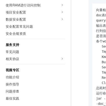
使用RAM进行访问控制
向量检索
项目安全配置
doc表
数据安全配置
quer
输出表信
安全配置常见问题
行列信息
安全合规资质
是否清除
各个wo
服务支持
   Se
常见问题
   Tm
   Km
相关协议
   Bu
   Se
视频专区
   Tm
功能介绍
   Re
   Cl
操作指导
总耗时(
问题排查
运行命
最佳实践
jar -
-doc_