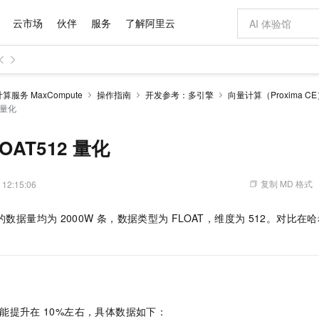
云市场
伙伴
服务
了解阿里云
AI 特惠
数据与 API
成为产品伙伴
企业增值服务
最佳实践
价格计算器
AI 场景体
基础软件
产品伙伴合
阿里云认证
市场活动
配置报价
大模型
服务 MaxCompute
操作指南
开发参考：多引擎
向量计算（Proxima C
自助选配和估算价格
2 量化
新方式
域名与网站
睿译宝，AI翻译排版一步到位
智启 AI 普惠权益
产品生态集成认证中心
企业支持计划
云上春晚
千问官方 MaaS 平台，为开发者和 Agent 而生，新用户赠送 1 亿 + tokens 额度
云服务器 EC
Qwen Aud
AI Coding
阿里云Maa
2026 阿里云
为企业打
数据集
Windows
大模型认证
模型
NEW
NEW
交付可用成果
值低价云产品抢先购
提供智能易用的域名与建站服务
上传文档即自动完成翻译和格式还原
至高享 1亿+免费 tokens，加速 Al 应用落地
安全可靠、弹
智能编程，一键
产品生态伙伴
专家技术服务
云上奥运之旅
弹性计算合作
阿里云中企出
手机三要素
宝塔 Linux
全部认证
LOAT512 量化
价格优势
有专属领域专家
对象存储 OSS
GLM-5.2：长任务时代开源旗舰模型
阿里云 OPC 创新助力计划
云数据库 RD
即刻拥有 DeepS
AI 电商营销
产品生态伙伴工作台
企业增值服务台
云栖战略参考
云存储合作计
云栖大会
身份实名认证
CentOS
训练营
推动算力普惠，释放技术红利
的大模型服务
最高返9万
多领域专家智能体,一键组建 AI 虚拟交付团队
至高百万元 Token 补贴，加速一人公司成长
稳定、安全、高性价比、高性能的云存储服务
真正可用的 1M 上下文,一次完成代码全链路开发
轻松解锁专属 Dee
从图文生成到
复制 MD 格式
 12:15:06
云上的中国
数据库合作计
活动全景
短信
Docker
图片和
站式影视创作平台
人工智能平台 PAI
Hermes Agent，打造自进化智能体
Token Plan 模型订阅计划
Qoder
5 分钟轻松部署
AI 广告创作
企业成长
大模型
NEW
信息公告
看见新力量
云网络合作计
OCR 文字识别
JAVA
级电脑
证享300元代金券
可视化编排打通从文字构思到成片全链路闭环
一站式AI开发、训练和推理服务
自主进化，持久记忆，越用越聪明
Qwen3.8-Max 首发尝鲜，限时加量 10 倍，夜间低至2折
面向真实软件
图文、视频一
的数据量均为
2000W
条，数据类型为
FLOAT，维度为
512。对比在哈
Kimi-K3
HappyHors
NEW
魔搭 Mode
loud
服务实践
官网公告
。
Kimi 最新旗舰模型，长程编程与推理利器
让文字生成流
金融模力时刻
Salesforce O
版
发票查验
全能环境
Qoder CN
Claude Code + GStack 打造工程团队
千问办公，限时限量积分加倍
云原生数据库 P
低代码高效构
AI 建站
NEW
作计划
计划
创新中心
魔搭 ModelSc
健康状态
让AI从“聊天伙伴”进化为能干活的“数字员工”
覆盖公网/内网、递归/权威、移动APP等全场景解析服务
安装技能 GStack，拥有专属 AI 工程团队
你的AI工作搭子，覆盖日常办公高频场景
基于千问大模型等，支持代码智能生成、研发智能问答
0 代码专业建
客户案例
天气预报查询
操作系统
Deepseek-v4-pro
HappyHors
态合作计划
态智能体模型
旗舰 MoE 大模型，百万上下文与顶尖推理能力
图生视频，流
Compute
同享
容器服务 Kubernetes 版 ACK
万小智 AI 建站低至 15元/月
云防火墙
AI 短剧/漫剧
快递物流查询
WordPress
成为服务伙
高校合作
式云数据仓库
点，立即开启云上创新
提供一站式管理容器应用的 K8s 服务
送.CN域名，送备案服务码
云原生的云上
AI助力短剧
GLM-5.2
Wan2.7-T
能提升在
10%左右，具体数据如下：
Ubuntu