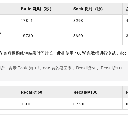
服务生态伙伴
视觉 Coding、空间感知、多模态思考等全面升级
1M上下文，专为长程任务能力而生
云工开物
企业应用
Night Plan 支持 Qwen 3.8-Max
AI 办公
NEW
Build
耗时（秒）
Seek
耗时（秒）
Red Hat
30+ 款产品免费体验
夜间 5 折，Qwen/Meoo/TokenPlan 客户专享
AI智能应用
科研合作
ERP
堂（旗舰版）
SUSE
17811
8298
智能客服
AI 应用构建
大模型原生
CRM
2个月
自动承接线索
8
建站小程序
19730
3699
Qoder
大模型服务平台百炼-应用模版
OA 办公系统
HOT
NEW
面向真实软件
个人版上线、团队版降价；千问3.8-Max首发发尝鲜
丰富多元化的应用模版和解决方案
力提升
财税管理
模板建站
W
条数据跑线性结果时间过长，此处使用
100W
条数据进行测试，doc
万有无界
大模型服务平台百炼-智能体
400电话
定制建站
的模型效果
灵活可视化地构建企业级 Agent
ll@1
表示
TopK
为
1
时
doc
表的召回率，Recall@50、Recall@100、R
方案
广告营销
模板小程序
秒悟
人工智能平台 PAI
定制小程序
云端极速 AI 
新一代 AI 视频生成模型，深度适配广告营销等场景
AI Native 的算法工程平台，一站式完成建模、训练、推理服务部署
APP 开发
Recall@50
Recall@100
建站系统
0.990
0.990
AI 应用
10分钟微调：让0.6B模型媲美235B模型
多模态数据信
依托云原生高可用架构,实现Dify私有化部署
用1%尺寸在特定领域达到大模型90%以上效果