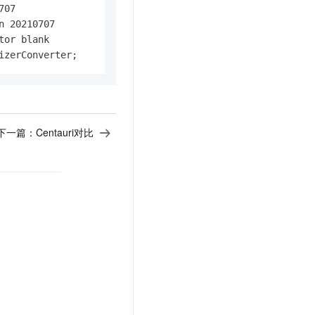
07

 20210707

or blank

izerConverter;
下一篇：
Centauri对比