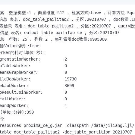
  数据类型:4 , 向量维度:512 , 检索方式:hnsw , 计算方法:Squared
信息 表名: doc_table_pailitao2 , 分区:20210707 , doc数量:1
y表信息 表名: doc_table_pailitao2 , 分区:20210707 , query
息 表名: output_table_pailitao_ce , 分区:20210707

  行数: 25 , 列数:2 , 每列索引doc数量:9995000

Volume索引:true

rker的耗时(单位:秒):

gmentationWorker:          2

pTableWorker:              0

eansGraphWorker:           0

ildJobWorker:              19730

ekJobWorker:               3699

pResultJoinWorker:         0

callWorker:                0

eanUpWorker:               1

单位:分钟):390

令

resources proxima_ce_g.jar -classpath /data/jiliang.ljl/
table doc_table_pailitao2 -doc_table_partition 20210707
