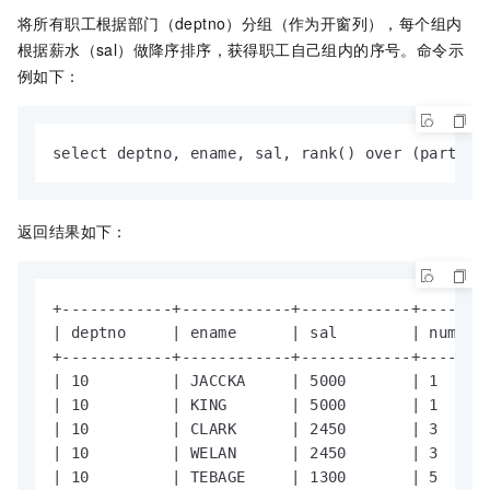
将所有职工根据部门（deptno）分组（作为开窗列），每个组内
根据薪水（sal）做降序排序，获得职工自己组内的序号。命令示
例如下：
select deptno, ename, sal, rank() over (partiti
返回结果如下：
+------------+------------+------------+--------
| deptno     | ename      | sal        | nums   
+------------+------------+------------+--------
| 10         | JACCKA     | 5000       | 1      
| 10         | KING       | 5000       | 1      
| 10         | CLARK      | 2450       | 3      
| 10         | WELAN      | 2450       | 3      
| 10         | TEBAGE     | 1300       | 5      