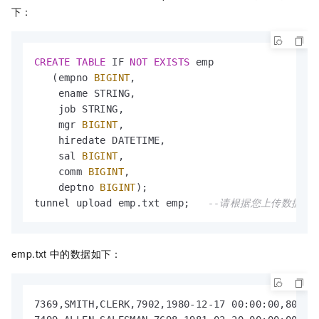
下：
CREATE
TABLE
 IF 
NOT
EXISTS
 emp

   (empno 
BIGINT
,

    ename STRING,

    job STRING,

    mgr 
BIGINT
,

    hiredate DATETIME,

    sal 
BIGINT
,

    comm 
BIGINT
,

    deptno 
BIGINT
);

tunnel upload emp.txt emp;   
--请根据您上传数据文件的
emp.txt
中的数据如下：
7369,SMITH,CLERK,7902,1980-12-17 00:00:00,800,,2