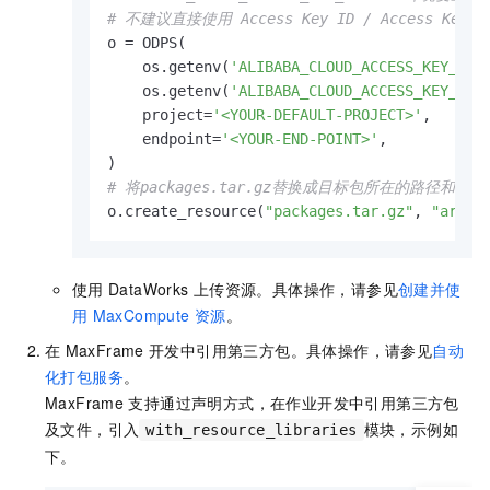
# 不建议直接使用 Access Key ID / Access Key 
o = ODPS(

    os.getenv(
'ALIBABA_CLOUD_ACCESS_KEY_ID'
)
    os.getenv(
'ALIBABA_CLOUD_ACCESS_KEY_SEC
    project=
'<YOUR-DEFAULT-PROJECT>'
,

    endpoint=
'<YOUR-END-POINT>'
,

# 将packages.tar.gz替换成目标包所在的路径和文件
o.create_resource(
"packages.tar.gz"
, 
"archi
使用
DataWorks
上传资源。具体操作，请参见
创建并使
用
MaxCompute
资源
。
在
MaxFrame
开发中引用第三方包。具体操作，请参见
自动
化打包服务
。
MaxFrame
支持通过声明方式，在作业开发中引用第三方包
及文件，引入
模块，示例如
with_resource_libraries
下。