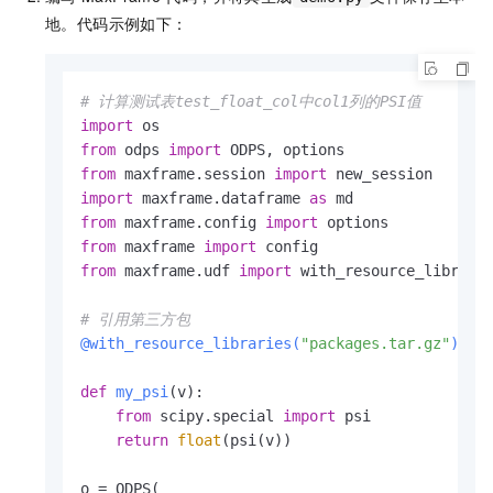
地。代码示例如下：
# 计算测试表test_float_col中col1列的PSI值
import
from
 odps 
import
from
 maxframe.session 
import
import
 maxframe.dataframe 
as
from
 maxframe.config 
import
from
 maxframe 
import
from
 maxframe.udf 
import
 with_resource_librarie
# 引用第三方包
@with_resource_libraries(
"packages.tar.gz"
)
def
my_psi
(
v
):

from
 scipy.special 
import
 psi

return
float
(psi(v))

o = ODPS(
