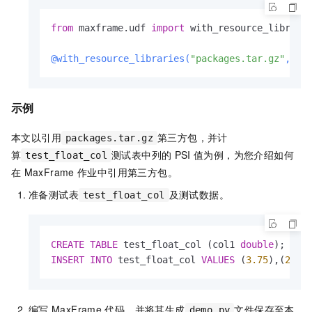
from
 maxframe.udf 
import
 with_resource_librarie
@with_resource_libraries(
"packages.tar.gz"
, 
"d
示例
本文以引用
第三方包，并计
packages.tar.gz
算
测试表中列的
PSI
值为例，为您介绍如何
test_float_col
在
MaxFrame
作业中引用第三方包。
准备测试表
及测试数据。
test_float_col
CREATE
TABLE
 test_float_col (col1 
double
INSERT
INTO
 test_float_col 
VALUES
 (
3.75
),(
2.51
编写
MaxFrame
代码，并将其生成
文件保存至本
demo.py