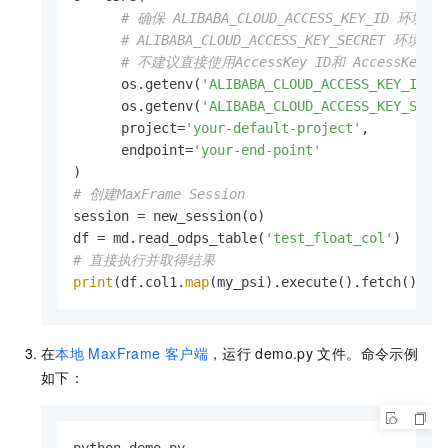
# 确保 ALIBABA_CLOUD_ACCESS_KEY_ID 环境
# ALIBABA_CLOUD_ACCESS_KEY_SECRET 环境
# 不建议直接使用AccessKey ID和 AccessKey 
      os.getenv(
'ALIBABA_CLOUD_ACCESS_KEY_ID'
),
      os.getenv(
'ALIBABA_CLOUD_ACCESS_KEY_SECR
      project=
'your-default-project'
,

      endpoint=
'your-end-point'
# 创建MaxFrame Session
session = new_session(o)

df = md.read_odps_table(
'test_float_col'
# 直接执行并取得结果
print
(df.col1.
map
在
本地
MaxFrame
客户端
，运行
demo.py
文件。命令示例
如下：
python demo.py