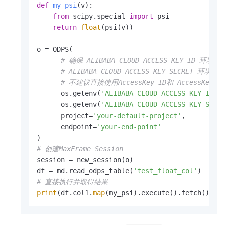
def
my_psi
(
v
):

from
 scipy.special 
import
 psi

return
float
(psi(v))

o = ODPS(

# 确保 ALIBABA_CLOUD_ACCESS_KEY_ID 环境
# ALIBABA_CLOUD_ACCESS_KEY_SECRET 环境
# 不建议直接使用AccessKey ID和 AccessKey 
      os.getenv(
'ALIBABA_CLOUD_ACCESS_KEY_ID'
),
      os.getenv(
'ALIBABA_CLOUD_ACCESS_KEY_SECR
      project=
'your-default-project'
,

      endpoint=
'your-end-point'
# 创建MaxFrame Session
session = new_session(o)

df = md.read_odps_table(
'test_float_col'
# 直接执行并取得结果
print
(df.col1.
map
(my_psi).execute().fetch())