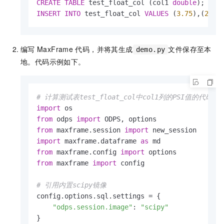
CREATE
TABLE
 test_float_col (col1 
double
INSERT
INTO
 test_float_col 
VALUES
 (
3.75
),(
2.51
编写
MaxFrame
代码，并将其生成
文件保存至本
demo.py
地。代码示例如下。
# 计算测试表test_float_col中col1列的PSI值的代码
import
from
 odps 
import
from
 maxframe.session 
import
import
 maxframe.dataframe 
as
from
 maxframe.config 
import
from
 maxframe 
import
 config

# 引用内置scipy镜像
config.options.sql.settings = {

"odps.session.image"
: 
"scipy"