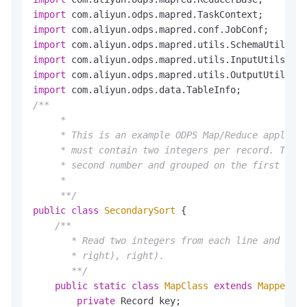
import
import
import
import
import
import
/**

     *

     * This is an example ODPS Map/Reduce applicat
     * must contain two integers per record. The o
     * second number and grouped on the first numb
     *

     **/
public
class
SecondarySort
 {

/**

       * Read two integers from each line and gene
       * right), right).

       **/
public
static
class
MapClass
extends
MapperBas
private
 Record key;
