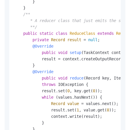
        }

    }

/**

       * A reducer class that just emits the sum o
       **/
public
static
class
ReduceClass
extends
Reduce
private
Record
result
=
null
;

@Override
public
void
setup
(TaskContext context)
            result = context.createOutputRecord();

        }

@Override
public
void
reduce
(Record key, Iterato
throws
 IOException {

            result.set(
0
, key.get(
0
));

while
 (values.hasNext()) {

Record
value
=
 values.next();

                result.set(
1
, value.get(
0
));

                context.write(result);

            }

        }
