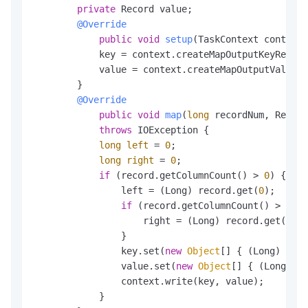
private
 Record value;

@Override
public
void
setup
(TaskContext context)
            key = context.createMapOutputKeyRecord
            value = context.createMapOutputValueRe
        }

@Override
public
void
map
(
long
 recordNum, Record
throws
 IOException {

long
left
=
0
;

long
right
=
0
;

if
 (record.getColumnCount() > 
0
) {

                left = (Long) record.get(
0
);

if
 (record.getColumnCount() > 
1
) {

                    right = (Long) record.get(
1
);

                }

                key.set(
new
Object
[] { (Long) left
                value.set(
new
Object
[] { (Long) ri
                context.write(key, value);

            }
