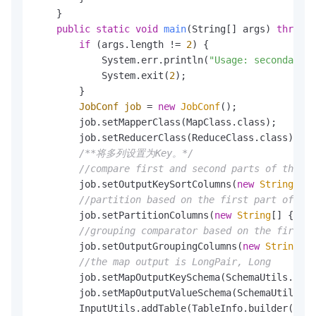
    }

public
static
void
main
(String[] args)
throws
 
if
 (args.length != 
2
) {

            System.err.println(
"Usage: secondarysr
            System.exit(
2
);

        }

JobConf
job
=
new
JobConf
();

        job.setMapperClass(MapClass.class);

        job.setReducerClass(ReduceClass.class);

/**将多列设置为Key。*/
//compare first and second parts of the pa
        job.setOutputKeySortColumns(
new
String
[] {
//partition based on the first part of the
        job.setPartitionColumns(
new
String
[] { 
"i1
//grouping comparator based on the first p
        job.setOutputGroupingColumns(
new
String
[] 
//the map output is LongPair, Long
        job.setMapOutputKeySchema(SchemaUtils.from
        job.setMapOutputValueSchema(SchemaUtils.fr
        InputUtils.addTable(TableInfo.builder().ta