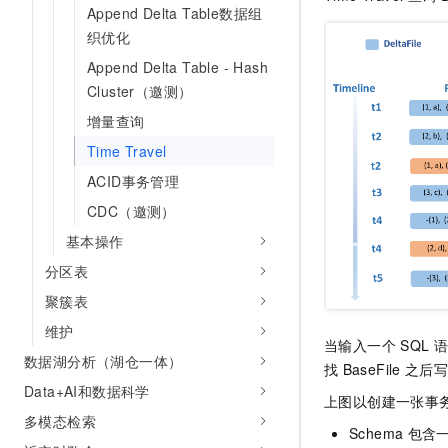
Append Delta Table数据组
AI 产品 免费试用
网络
安全
云开发大赛
Tableau 订阅
织优化
1亿+ 大模型 tokens 和 
可观测
入门学习赛
中间件
Append Delta Table - Hash
AI空中课堂在线直播课
140+云产品 免费试用
大模型服务
Cluster（邀测）
上云与迁云
产品新客免费试用，最长1
数据库
增量查询
生态解决方案
千问AI平台-Token Plan
企业出海
大模型ACA认证体验
大数据计算
Time Travel
助力企业全员 AI 认知与能
行业生态解决方案
政企业务
ACID事务管理
媒体服务
千问AI平台-模型体验
开发者生态解决方案
CDC（邀测）
在线体验全尺寸、多种模态
企业服务与云通信
AI 开发和 AI 应用解决
基本操作
Happy 系列大模型
域名与网站
分区表
聚簇表
终端用户计算
维护
当输入一个
SQL
语
Serverless
大模型解决方案
数据湖分析（湖仓一体）
找
BaseFile
之后
开发工具
Data+AI和数据科学
快速部署 Dify，高效搭建 
上图以创建一张事
多模态检索
迁移与运维管理
Schema
包含