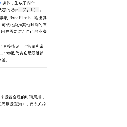
n
操作，生成了两个
t.diy 一步搞定创意建站
构建大模型应用的安全防护体系
状态的记录
。
通过自然语言交互简化开发流程,全栈开发支持
通过阿里云安全产品对 AI 应用进行安全防护
（2, b）
读取
BaseFile: b1
输出其
，可依此类推其他时刻的查
，用户需要结合自己的业务
了直接指定一些常量和常
二个参数代表它是最近第
体验。
要来设置合理的时间周期，
间周期设置为
0，代表关掉