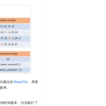
文戏情感细腻自然，动作戏激烈拳拳到肉，实现更强表演能力
支持中英文自由切换，具备更强的噪声鲁棒性
云聚AI 严选权益
SSL 证书
，一键激活高效办公新体验
精选AI产品，从模型到应用全链提效
堡垒机
AI 用量加速计划
应用
防火墙
、识别商机，让客服更高效、服务更出色。
新老同享，达量后返
千问办公
主机安全
NEW
的智能体编程平台
一站式AI生产力平台
AI 应用及服务市场
伶鹊
企业级人与Agent协作平台，接入和调度多个数字员工
智能客服平台，对话机器人、对话分析、智能外呼
AI 应用
大模型服务平台百炼 - 全妙
大模型
应用创作平台
多模态内容创作工具，已接入 DeepSeek
自然语言处理
数据标注
内最近的
BaseFile
，再查
效率。
机器学习
息提取
与 AI 智能体进行实时音视频通话
从文本、图片、视频中提取结构化的属性信息
构建支持视频理解的 AI 音视频实时通话应用
务的时间版本，分别执行了