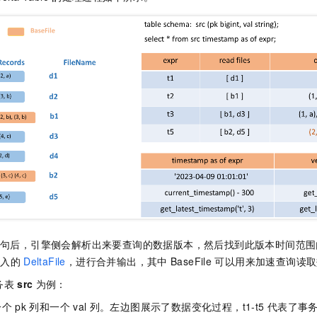
服务生态伙伴
视觉 Coding、空间感知、多模态思考等全面升级
1M上下文，专为长程任务能力而生
云工开物
企业应用
Night Plan 支持 Qwen 3.8-Max
AI 办公
NEW
Red Hat
30+ 款产品免费体验
夜间 5 折，Qwen/Meoo/TokenPlan 客户专享
AI智能应用
科研合作
ERP
堂（旗舰版）
SUSE
智能客服
AI 应用构建
大模型原生
CRM
2个月
自动承接线索
建站小程序
Qoder
大模型服务平台百炼-应用模版
OA 办公系统
HOT
NEW
面向真实软件
个人版上线、团队版降价；千问3.8-Max首发发尝鲜
丰富多元化的应用模版和解决方案
力提升
财税管理
模板建站
万有无界
大模型服务平台百炼-智能体
400电话
定制建站
的模型效果
灵活可视化地构建企业级 Agent
方案
广告营销
模板小程序
秒悟
人工智能平台 PAI
定制小程序
云端极速 AI 
新一代 AI 视频生成模型，深度适配广告营销等场景
AI Native 的算法工程平台，一站式完成建模、训练、推理服务部署
APP 开发
句后，引擎侧会解析出来要查询的数据版本，然后找到此版本时间范围
建站系统
写入的
DeltaFile
，进行合并输出，其中
BaseFile
可以用来加速查询读取
AI 应用
10分钟微调：让0.6B模型媲美235B模型
多模态数据信
务表
src
为例：
依托云原生高可用架构,实现Dify私有化部署
用1%尺寸在特定领域达到大模型90%以上效果
一个
pk
列和一个
val
列。左边图展示了数据变化过程，t1-t5
代表了事