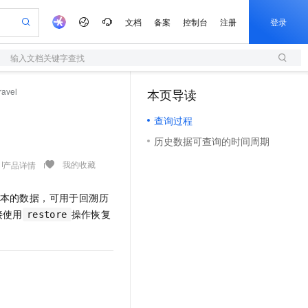
文档
备案
控制台
注册
登录
输入文档关键字查找
验
作计划
器
AI 活动
专业服务
服务伙伴合作计划
开发者社区
加入我们
服务平台百炼
阿里云 OPC 创新助力计划
ravel
本页导读
（1）
一站式生成采购清单，支持单品或批量购买
S
io：打造专属 AI 语音助手
S产品伙伴计划（繁花）
峰会
造的大模型服务与应用开发平台
轻量应用服务器
一句话生成原生可编辑精美 PPT 文稿
AI 生产力先锋
Al MaaS 服务伙伴赋能合作
域名
博文
Careers
至高可申请百万元
查询过程
性可伸缩的云计算服务
开启高性价比 AI 编程新体验
Qwen-Audio-3.0-Realtime 端到端实时语音角色扮演
输入一句话想法, 轻松生成专业的 PPT
先锋实践拓展 AI 生产力的边界
快速构建应用程序和网站，即刻迈出上云第一步
Token 补贴，五大权
计划
海大会
伙伴信用分合作计划
商标
问答
社会招聘
历史数据可查询的时间周期
益加速 OPC 成功
S
eek-V4-Pro
数字证书管理服务（原SSL证书）
一键部署幻兽帕鲁游戏服务器
飞天发布时刻
HOT
划
备案
电子书
校园招聘
pSeek-V4-Pro
视频创作，一键激活电商全链路生产力
全托管，含MySQL、PostgreSQL、SQL Server、MariaDB多引擎
实现全站HTTPS，呈现可信的WEB访问
一键购买专属联机服务器，轻松开启游戏
所见，即是所愿
我的收藏
产品详情
更多支持
划
公司注册
镜像站
视频生成
语音识别与合成
专属 QwenPaw
短信服务
漫剧工坊：一站式动画创作平台
AI 实训营
HOT
本的数据，可用于回溯历
合作伙伴培训与认证
划
上云迁移
的智能体编程平台
站生成，高效打造优质广告素材
从聊天伙伴进化为能主动干活的本地数字员工
快速生产连贯的高质量长漫剧
从基础到进阶，Agent 创客手把手教你
国内短信简单易用，安全可靠，秒级触达，全球覆盖200+国家和地区。
e-1.1-T2V
Qwen3-TTS-Flash
接使用
操作恢复
restore
lScope
我要反馈
查询合作伙伴
畅细腻的高质量视频
离线语音合成大模型，多语言方言自适应，低延迟高稳定
n Alibaba Cloud ISV 合作
代维服务
olarDB
建企业门户网站
大数据开发治理平台 DataWorks
10 分钟搭建微信、支付宝小程序
创新加速
ope
登录合作伙伴管理后台
我要建议
站，无忧落地极速上线
以可视化方式快速构建移动和 PC 门户网站
100%兼容MySQL、PostgreSQL，兼容Oracle，支持集中和分布式
高效部署网站，快速应用到小程序
Data Agent 驱动的一站式 Data+AI 开发治理平台
e-1.1-I2V
Cosyvoice-V3-Flash
安全
畅自然，细节丰富
高表现力语音合成大模型，语音克隆听感自然
我要投诉
netes 版 ACK
上云场景组合购
伴
容器应用的 K8s 服务
漫剧创作，剧本、分镜、视频高效生成
覆盖90%+业务场景，专享组合折扣价
2V
VPN
Fun-ASR