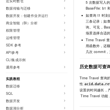
近实时数仓
5
次数据写入的
10 分钟在聊天系统中增加
专有云
BaseFile: b1
数据传输与迁移
如查询
t1
时刻
数据开发：创建作业并运行
三条记录；如
商业智能（BI）分析
询。可见，Base
权限管理
场景选择合适
运维管理
Time Travel
查
SDK 参考
用函数外，还
几次
commi
API参考
CLI集成示例
历史数据可查
通用参考
Time Travel
查询
实践教程
性
acid.data.re
数据迁移
设置的时间越长，
SQL
Time Travel
功能
数据开发
数据湖分析