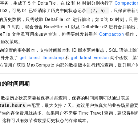
事务，生成了
5
个
DeltaFile，在
t2
和
t4
时刻分别执行了
Compactio
一个 AI 助手
即刻拥有 DeepSeek-R1 满血版
超强辅助，Bol
和
b2，可见
b1
已经消除了历史中间状态记录
，只保留最新
在企业官网、通讯软件中为客户提供 AI 客服
多种方案随心选，轻松解锁专属 DeepSeek
（2, a）
的历史数据，只需读取
DeltaFile: d1
进行输出；如查询
t2
时刻，只需
查询
t3
时刻，就会包含
BaseFile: b1
以及
DeltaFile: d3
进行合并输出
File
文件虽可用来加速查询，但需要触发较重的
Compaction
操作
的触发策略。
询设置的事务版本，支持时间版本和
ID
版本两种形态，SQL
语法上除
额外开发了
get_latest_timestamp
和
get_latest_version
两个函数，第
t，方便用户获取
MaxCompute
内部的数据版本进行精准查询，提升用户
询的时间周期
的数据历史状态需要被保存才能查询，保存的时间周期可以通过表属
来配置，最大支持
7
天。建议用户按真实的业务场景需
tain.hours
产生的存储费用就越多。如果用户不需要
Time Travel
查询，建议将时
，这样可以有效节省数据历史状态的存储成本。