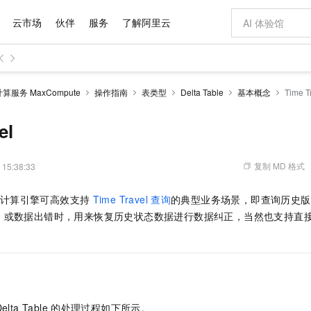
云市场
伙伴
服务
了解阿里云
AI 特惠
数据与 API
成为产品伙伴
企业增值服务
最佳实践
价格计算器
AI 场景体
基础软件
产品伙伴合
阿里云认证
市场活动
配置报价
大模型
服务 MaxCompute
操作指南
表类型
Delta Table
基本概念
Time T
自助选配和估算价格
新方式
域名与网站
睿译宝，AI翻译排版一步到位
智启 AI 普惠权益
产品生态集成认证中心
企业支持计划
云上春晚
千问官方 MaaS 平台，为开发者和 Agent 而生，新用户赠送 1 亿 + tokens 额度
云服务器 EC
Qwen Aud
AI Coding
阿里云Maa
2026 阿里云
为企业打
数据集
Windows
大模型认证
模型
NEW
NEW
交付可用成果
值低价云产品抢先购
提供智能易用的域名与建站服务
上传文档即自动完成翻译和格式还原
至高享 1亿+免费 tokens，加速 Al 应用落地
安全可靠、弹
智能编程，一键
el
产品生态伙伴
专家技术服务
云上奥运之旅
弹性计算合作
阿里云中企出
手机三要素
宝塔 Linux
全部认证
价格优势
有专属领域专家
对象存储 OSS
GLM-5.2：长任务时代开源旗舰模型
阿里云 OPC 创新助力计划
云数据库 RD
即刻拥有 DeepS
AI 电商营销
产品生态伙伴工作台
企业增值服务台
云栖战略参考
云存储合作计
云栖大会
身份实名认证
CentOS
训练营
推动算力普惠，释放技术红利
的大模型服务
最高返9万
多领域专家智能体,一键组建 AI 虚拟交付团队
至高百万元 Token 补贴，加速一人公司成长
稳定、安全、高性价比、高性能的云存储服务
真正可用的 1M 上下文,一次完成代码全链路开发
轻松解锁专属 Dee
从图文生成到
复制 MD 格式
 15:38:33
云上的中国
数据库合作计
活动全景
短信
Docker
图片和
站式影视创作平台
人工智能平台 PAI
Hermes Agent，打造自进化智能体
Token Plan 模型订阅计划
Qoder
5 分钟轻松部署
AI 广告创作
企业成长
大模型
NEW
信息公告
ble，计算引擎可高效支持
Time Travel
查询
的典型业务场景，即查询历史版
看见新力量
云网络合作计
OCR 文字识别
JAVA
级电脑
证享300元代金券
可视化编排打通从文字构思到成片全链路闭环
一站式AI开发、训练和推理服务
自主进化，持久记忆，越用越聪明
Qwen3.8-Max 首发尝鲜，限时加量 10 倍，夜间低至2折
面向真实软件
图文、视频一
Kimi-K3
HappyHors
，或数据出错时，用来恢复历史状态数据进行数据纠正，当然也支持直
NEW
魔搭 Mode
loud
服务实践
官网公告
Kimi 最新旗舰模型，长程编程与推理利器
让文字生成流
金融模力时刻
Salesforce O
版
发票查验
全能环境
。
Qoder CN
Claude Code + GStack 打造工程团队
千问办公，限时限量积分加倍
云原生数据库 P
低代码高效构
AI 建站
NEW
作计划
计划
创新中心
魔搭 ModelSc
健康状态
让AI从“聊天伙伴”进化为能干活的“数字员工”
覆盖公网/内网、递归/权威、移动APP等全场景解析服务
安装技能 GStack，拥有专属 AI 工程团队
你的AI工作搭子，覆盖日常办公高频场景
基于千问大模型等，支持代码智能生成、研发智能问答
0 代码专业建
客户案例
天气预报查询
操作系统
Deepseek-v4-pro
HappyHors
态合作计划
态智能体模型
旗舰 MoE 大模型，百万上下文与顶尖推理能力
图生视频，流
Compute
同享
云防火墙
万小智 AI 建站低至 15元/月
容器服务 Kuber
AI 短剧/漫剧
快递物流查询
WordPress
成为服务伙
高校合作
式云数据仓库
点，立即开启云上创新
云原生的云上边界网络安全防护产品
送.CN域名，送备案服务码
提供一站式管理
AI助力短剧
GLM-5.2
Wan2.7-T
Ubuntu
elta Table
的处理过程如下所示。