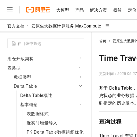
后续指引
大模型
产品
解决方案
权益
定价
操作指南
官方文档
云原生大数据计算服务 MaxCompute
连接至MaxCompute
大模型
产品
解决方案
权益
定价
云市场
伙伴
服务
了解阿里云
精选产品
精选解决方案
普惠上云
产品定价
精选商城
成为销售伙伴
售前咨询
为什么选择阿里云
千问AI平台
开发参考：SQL
云原生大数据计算
首页
了解云产品的定价详情
大模型服务平台百炼
千问办公，解锁你的工作
普惠上云 官方力荐
分销伙伴
在线服务
网站建设
什么是云计算
大
开发参考：多引擎
大模型服务与应用平台
企业级Agent产品，直接
云服务器38元/年起，超
Time Trav
咨询伙伴
湖仓开放架构
多端小程序
技术领先
云上成本管理
售后服务
千问大模型
Agency Agents：拥
官方推荐返现计划
大模型
表类型
大模型
精选产品
精选解决方案
Salesforce 国际版订阅
稳定可靠
管理和优化成本
多元化、高性能、安全可靠
推荐新用户得奖励，单订单
更新时间：
2026-05-27
销售伙伴合作计划
数据类型
自助服务
友盟天域
安全合规
人工智能与机器学习
AI
文本生成
无影云电脑
HappyHorse 打造一
云工开物
Delta Table
基于
Delta Ta
无影生态合作计划
在线服务
观测云
分析师报告
随时随地安全接入的云上超
高校专属算力普惠，学生认
计算
互联网应用开发
Qwen3.8-Max
Delta Table概述
史状态的业务数据
HOT
Salesforce On Alibaba C
工单服务
智能体时代全能旗舰模型
Tuya 物联网平台阿里云
研究报告与白皮书
到指定的历史版本
云解析DNS
快速拥有专属 OpenClaw
基本概念
Consulting Partner 合
大数据
容器
免费试用
短信专区
表数据格式
蓝凌 OA
Qwen3.7-Plus
AI 大模型销售与服务生
现代化应用
存储
天池大赛
查询过程
能看、能想、能动手的多模
近实时增量导入
云原生大数据计算服务 Max
解决方案免费试用 新老
电子合同
面向分析的企业级SaaS模
最高领取价值200元试用
安全
网络与CDN
PK Delta Table数据组织优化
AI 算法大赛
Qwen3-VL-Plus
畅捷通
Time Travel
查询
D