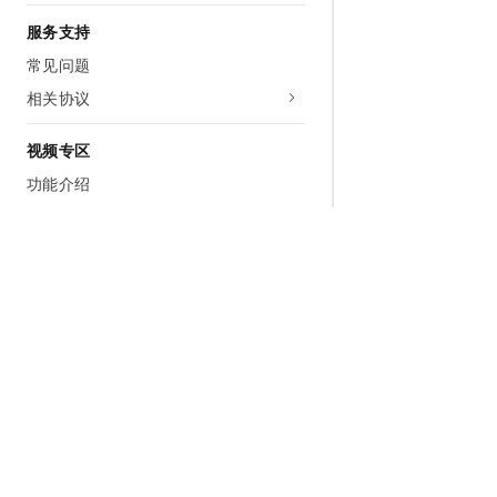
服务支持
常见问题
相关协议
视频专区
功能介绍
操作指导
问题排查
最佳实践
为什么选择阿里云
大模型
产品和定
什么是云计算
千问大模型
全部产品
全球基础设施
大模型服务
免费试用
技术领先
AI应用构建
产品动态