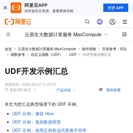
打开 APP
云原生大数据计算服务 MaxCompute
云原生大数据计算服务 MaxCompute
操作指南
开发参考：SQL
首页
函数参考
自定义函数（UDF）
UDF
UDF开发示例汇总
UDF开发示例汇总
更新时间：
2026-05-27 11:07:01
复制 MD 格式
我的收藏
产品详情
本文为您汇总典型场景下的
UDF
示例。
UDF
示例：兼容
Hive
UDF
示例：复杂数据类型
UDF
示例：使用正则表达式替换字符串