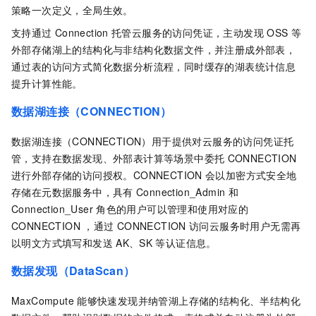
策略一次定义，全局生效。
支持通过
Connection
托管云服务的访问凭证，主动发现
OSS
等
外部存储湖上的结构化与非结构化数据文件，并注册成外部表，
通过表的访问方式简化数据分析流程，同时缓存的湖表统计信息
提升计算性能。
数据湖连接（CONNECTION）
数据湖连接（CONNECTION）用于提供对云服务的访问凭证托
管，支持在数据发现、外部表计算等场景中委托
CONNECTION
进行外部存储的访问授权。CONNECTION
会以加密方式安全地
存储在元数据服务中，具有
Connection_Admin 和
Connection_User
角色的用户可以管理和使用对应的
CONNECTION ，通过
CONNECTION
访问云服务时用户无需再
以明文方式填写和发送
AK、SK
等认证信息。
数据发现（DataScan）
MaxCompute
能够快速发现并纳管湖上存储的结构化、半结构化