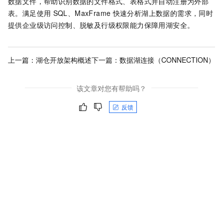
数据文件，帮助识别数据的文件格式、表格式并自动注册为外部
表。满足使用
SQL、MaxFrame
快速分析湖上数据的需求，同时
提供企业级访问控制、脱敏及行级权限能力保障用湖安全。
上一篇：
湖仓开放架构概述
下一篇：
数据湖连接（CONNECTION）
该文章对您有帮助吗？
反馈