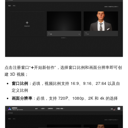
点击注册窗口“➕开始新创作”，选择窗口比例和画面分辨率即可创
建
3D
视频；
窗口比例
：必填，视频比例支持
16:9、9:16、27:64
以及自
定义比例
画面分辨率
：必填，支持
720P、1080p、2K
和
4k
的选择