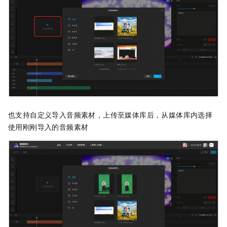
也支持自定义导入音频素材，上传至媒体库后，从媒体库内选择
使用刚刚导入的音频素材