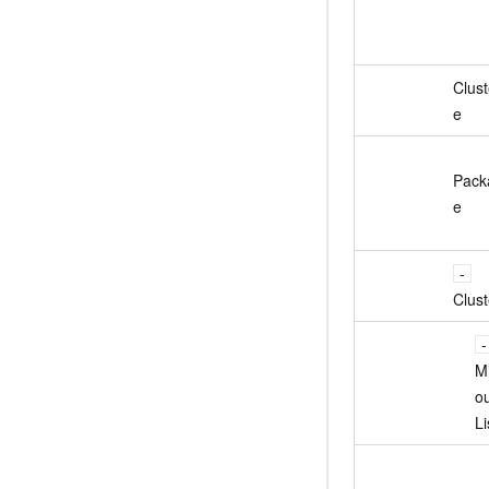
Clus
e
Pack
e
Clust
M
o
Li