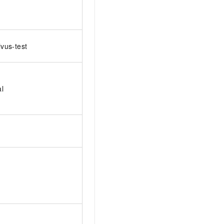
lvus-test
al