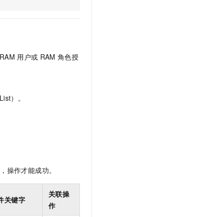
文戏情感细腻自然，动作戏激烈拳拳到肉，实现更强表演能力
支持中英文自由切换，具备更强的噪声鲁棒性
云聚AI 严选权益
SSL 证书
，一键激活高效办公新体验
精选AI产品，从模型到应用全链提效
堡垒机
AI 用量加速计划
应用
防火墙
、识别商机，让客服更高效、服务更出色。
新老同享，达量后返
RAM
用户或
RAM
角色授
千问办公
主机安全
NEW
的智能体编程平台
一站式AI生产力平台
AI 应用及服务市场
伶鹊
ist）。
企业级人与Agent协作平台，接入和调度多个数字员工
智能客服平台，对话机器人、对话分析、智能外呼
AI 应用
大模型服务平台百炼 - 全妙
大模型
应用创作平台
多模态内容创作工具，已接入 DeepSeek
自然语言处理
数据标注
限，操作才能成功。
机器学习
息提取
与 AI 智能体进行实时音视频通话
关联操
件关键字
从文本、图片、视频中提取结构化的属性信息
构建支持视频理解的 AI 音视频实时通话应用
作