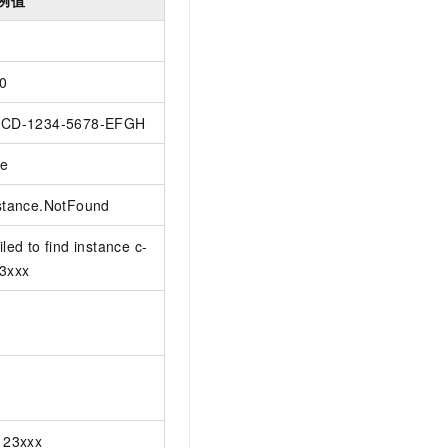
0
CD-1234-5678-EFGH
ue
stance.NotFound
iled to find instance c-
3xxx
123xxx