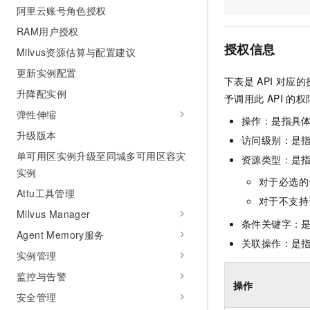
阿里云账号角色授权
AI 产品 免费试用
网络
安全
云开发大赛
Tableau 订阅
1亿+ 大模型 tokens 和 
RAM用户授权
可观测
入门学习赛
中间件
AI空中课堂在线直播课
授权信息
Milvus资源估算与配置建议
140+云产品 免费试用
大模型服务
上云与迁云
产品新客免费试用，最长1
数据库
更新实例配置
下表是
API
对应的
生态解决方案
千问AI平台-Token Plan
升降配实例
企业出海
大模型ACA认证体验
予调用此
API
的权
大数据计算
助力企业全员 AI 认知与能
弹性伸缩
行业生态解决方案
操作：是指具
政企业务
媒体服务
千问AI平台-模型体验
升级版本
开发者生态解决方案
访问级别：是指
在线体验全尺寸、多种模态
单可用区实例升级至同城多可用区容灾
企业服务与云通信
资源类型：是
AI 开发和 AI 应用解决
实例
Happy 系列大模型
对于必选的
域名与网站
Attu工具管理
对于不支持
终端用户计算
Milvus Manager
条件关键字：
Agent Memory服务
Serverless
关联操作：是
大模型解决方案
实例管理
开发工具
快速部署 Dify，高效搭建 
监控与告警
操作
迁移与运维管理
安全管理