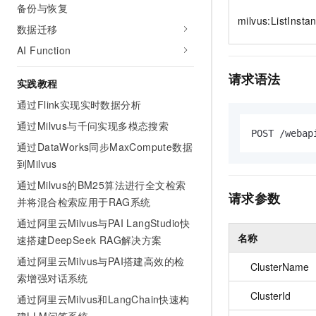
备份与恢复
10 分钟在聊天系统中增加
专有云
milvus:ListInsta
数据迁移
AI Function
请求语法
实践教程
通过Flink实现实时数据分析
通过Milvus与千问实现多模态搜索
POST /webap
通过DataWorks同步MaxCompute数据
到Milvus
通过Milvus的BM25算法进行全文检索
请求参数
并将混合检索应用于RAG系统
通过阿里云Milvus与PAI LangStudio快
名称
速搭建DeepSeek RAG解决方案
通过阿里云Milvus与PAI搭建高效的检
ClusterName
索增强对话系统
ClusterId
通过阿里云Milvus和LangChain快速构