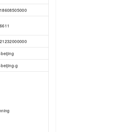
18608505000
6611
21232000000
-beijing
-beijing-g
nning