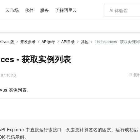
云市场
伙伴
服务
了解阿里云
AI 特惠
数据与 API
成为产品伙伴
企业增值服务
最佳实践
价格计算器
AI 场景体
基础软件
产品伙伴合
阿里云认证
市场活动
配置报价
大模型
lvus 版
开发参考
API参考
API目录
其他
ListInstances - 获取实例
自助选配和估算价格
步到位
域名与网站
智启 AI 普惠权益
产品生态集成认证中心
企业支持计划
云上春晚
Qwen Audio：打造专属 AI 语音助手
千问官方 MaaS 平台，为开发者和 Agent 而生，新用户赠送 1 亿 + tokens 额度
云服务器 EC
一句话生成原生
AI Coding
阿里云Maa
2026 阿里云
为企业打
数据集
Windows
大模型认证
模型
NEW
NEW
格式还原
值低价云产品抢先购
提供智能易用的域名与建站服务
至高享 1亿+免费 tokens，加速 Al 应用落地
Qwen-Audio-3.0-Realtime 端到端实时语音角色扮演
安全可靠、弹
输入一句话想法,
智能编程，一键
tances - 获取实例列表
产品生态伙伴
专家技术服务
云上奥运之旅
弹性计算合作
阿里云中企出
手机三要素
宝塔 Linux
全部认证
价格优势
开源旗舰模型
对象存储 OSS
即刻拥有 DeepSeek-V4-Pro
阿里云 OPC 创新助力计划
云数据库 RD
一键部署幻兽
AI 电商营销
产品生态伙伴工作台
企业增值服务台
云栖战略参考
云存储合作计
云栖大会
身份实名认证
CentOS
训练营
推动算力普惠，释放技术红利
的大模型服务
最高返9万
真正可用的 1M 上下文,一次完成代码全链路开发
轻松解锁专属 DeepSeek-V4-Pro
至高百万元 Token 补贴，加速一人公司成长
稳定、安全、高性价比、高性能的云存储服务
一键购买专属
从图文生成到
复制
 07:16:43
云上的中国
数据库合作计
活动全景
短信
Docker
图片和
自进化智能体
人工智能平台 PAI
5 分钟轻松部署专属 QwenPaw
Token Plan 模型订阅计划
Qoder
高效搭建 AI
AI 广告创作
企业成长
大模型
NEW
HOT
信息公告
lvus
实例列表。
看见新力量
云网络合作计
OCR 文字识别
JAVA
级电脑
越聪明
证享300元代金券
一站式AI开发、训练和推理服务
Qwen3.8-Max 首发尝鲜，限时加量 10 倍，夜间低至2折
从聊天伙伴进化为能主动干活的本地数字员工
面向真实软件
图文、视频一
Kimi-K3
HappyHors
NEW
魔搭 Mode
loud
服务实践
官网公告
Kimi 最新旗舰模型，长程编程与推理利器
让文字生成流
金融模力时刻
Salesforce O
版
发票查验
全能环境
Qoder CN
Claude Code + GStack 打造工程团队
千问办公，限时限量积分加倍
云原生数据库 P
低代码高效构
AI 建站
NEW
作计划
计划
创新中心
魔搭 ModelSc
健康状态
让AI从“聊天伙伴”进化为能干活的“数字员工”
覆盖公网/内网、递归/权威、移动APP等全场景解析服务
安装技能 GStack，拥有专属 AI 工程团队
你的AI工作搭子，覆盖日常办公高频场景
基于千问大模型等，支持代码智能生成、研发智能问答
0 代码专业建
客户案例
天气预报查询
操作系统
Deepseek-v4-pro
HappyHors
态合作计划
态智能体模型
旗舰 MoE 大模型，百万上下文与顶尖推理能力
图生视频，流
Compute
同享
容器服务 Kubernetes 版 ACK
万小智 AI 建站低至 15元/月
云防火墙
AI 短剧/漫剧
快递物流查询
WordPress
成为服务伙
高校合作
PI Explorer
中直接运行该接口，免去您计算签名的困扰。运行成功后，OpenA
式云数据仓库
点，立即开启云上创新
提供一站式管理容器应用的 K8s 服务
送.CN域名，送备案服务码
云原生的云上
AI助力短剧
GLM-5.2
Wan2.7-T
DK
代码示例。
Ubuntu