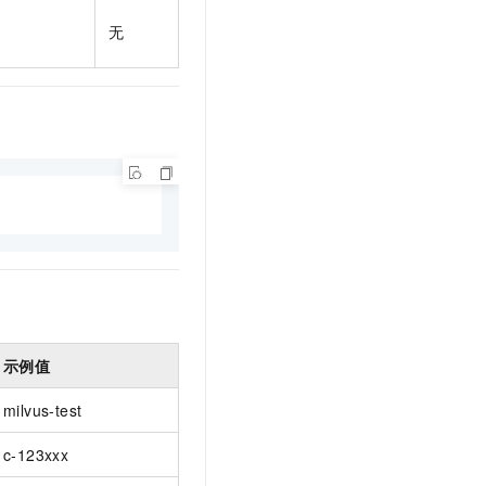
t.diy 一步搞定创意建站
构建大模型应用的安全防护体系
无
通过自然语言交互简化开发流程,全栈开发支持
通过阿里云安全产品对 AI 应用进行安全防护
示例值
milvus-test
c-123xxx