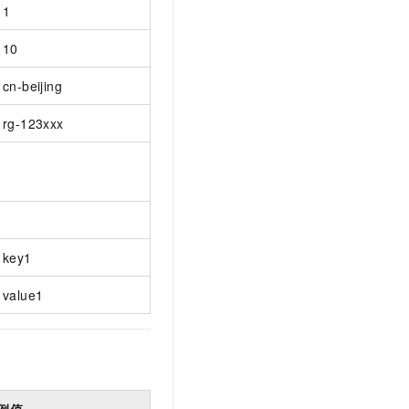
1
10
cn-beijing
rg-123xxx
key1
value1
例值