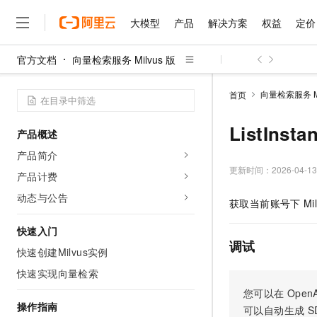
大模型
产品
解决方案
权益
定价
官方文档
向量检索服务 Milvus 版
大模型
产品
解决方案
权益
定价
云市场
伙伴
服务
了解阿里云
精选产品
精选解决方案
普惠上云
产品定价
精选商城
成为销售伙伴
售前咨询
为什么选择阿里云
千问AI平台
向量检索服务 Mi
首页
了解云产品的定价详情
大模型服务平台百炼
睿译宝，AI翻译排版一
普惠上云 官方力荐
分销伙伴
在线服务
网站建设
什么是云计算
大
大模型服务与应用平台
上传文档即自动完成翻译和
云服务器38元/年起，超
ListIns
产品概述
咨询伙伴
多端小程序
技术领先
云上成本管理
售后服务
千问大模型
GLM-5.2：长任务时代
官方推荐返现计划
大模型
产品简介
大模型
精选产品
精选解决方案
Salesforce 国际版订阅
稳定可靠
管理和优化成本
多元化、高性能、安全可靠
推荐新用户得奖励，单订单
更新时间：
2026-04-13
销售伙伴合作计划
产品计费
自助服务
友盟天域
安全合规
人工智能与机器学习
AI
文本生成
无影云电脑
Hermes Agent，打造
云工开物
动态与公告
获取当前账号下
Mi
无影生态合作计划
在线服务
观测云
分析师报告
随时随地安全接入的云上超
自主进化，持久记忆，越用
高校专属算力普惠，学生认
计算
互联网应用开发
Qwen3.8-Max
HOT
Salesforce On Alibaba C
工单服务
快速入门
智能体时代全能旗舰模型
Tuya 物联网平台阿里云
研究报告与白皮书
云解析DNS
快速拥有专属 OpenClaw
Consulting Partner 合
调试
大数据
容器
快速创建Milvus实例
免费试用
短信专区
蓝凌 OA
Qwen3.7-Plus
AI 大模型销售与服务生
快速实现向量检索
现代化应用
存储
天池大赛
能看、能想、能动手的多模
云原生大数据计算服务 Max
解决方案免费试用 新老
电子合同
您可以在
OpenA
面向分析的企业级SaaS模
最高领取价值200元试用
安全
网络与CDN
操作指南
AI 算法大赛
Qwen3-VL-Plus
可以自动生成
S
畅捷通