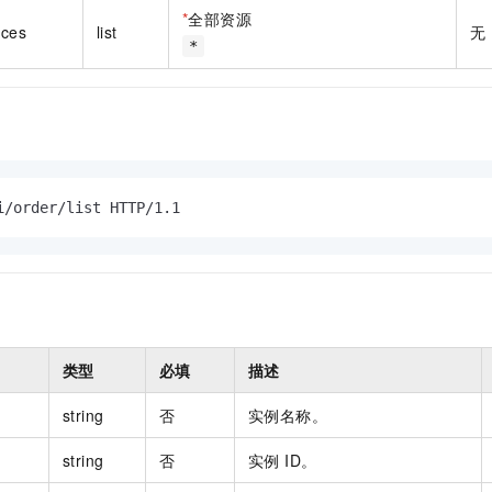
一个 AI 助手
即刻拥有 DeepSeek-R1 满血版
超强辅助，Bol
*
全部资源
nces
list
无
在企业官网、通讯软件中为客户提供 AI 客服
多种方案随心选，轻松解锁专属 DeepSeek
*
i/order/list HTTP/1.1
类型
必填
描述
string
否
实例名称。
string
否
实例 ID。