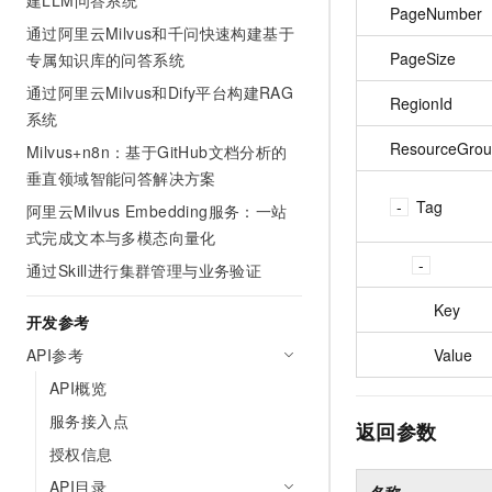
建LLM问答系统
PageNumber
通过阿里云Milvus和千问快速构建基于
PageSize
专属知识库的问答系统
通过阿里云Milvus和Dify平台构建RAG
RegionId
系统
ResourceGrou
Milvus+n8n：基于GitHub文档分析的
垂直领域智能问答解决方案
Tag
阿里云Milvus Embedding服务：一站
式完成文本与多模态向量化
通过Skill进行集群管理与业务验证
Key
开发参考
Value
API参考
API概览
服务接入点
返回参数
授权信息
API目录
名称