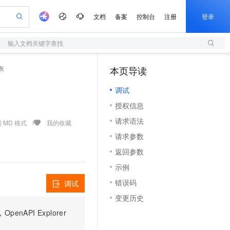
文档
备案
控制台
注册
登录
输入文档关键字查找
验
作计划
器
AI 活动
专业服务
服务伙伴合作计划
开发者社区
加入我们
服务平台百炼
阿里云 OPC 创新助力计划
列表
本页导读
一站式生成采购清单，支持单品或批量购买
S
可编辑精美 PPT 文稿
S产品伙伴计划（繁花）
峰会
造的大模型服务与应用开发平台
轻量应用服务器
Agency Agents：拥有专属领域专家
AI 生产力先锋
Al MaaS 服务伙伴赋能合作
域名
博文
Careers
至高可申请百万元
调试
性可伸缩的云计算服务
 轻松生成专业的 PPT
开启高性价比 AI 编程新体验
先锋实践拓展 AI 生产力的边界
快速构建应用程序和网站，即刻迈出上云第一步
多领域专家智能体,一键组建 AI 虚拟交付团队
Token 补贴，五大权
计划
海大会
伙伴信用分合作计划
商标
问答
社会招聘
授权信息
益加速 OPC 成功
S
帕鲁游戏服务器
数字证书管理服务（原SSL证书）
HappyHorse 打造一站式影视创作平台
飞天发布时刻
HOT
划
备案
电子书
校园招聘
请求语法
联机服务器，轻松开启游戏
视频创作，一键激活电商全链路生产力
全托管，含MySQL、PostgreSQL、SQL Server、MariaDB多引擎
实现全站HTTPS，呈现可信的WEB访问
所见，即是所愿
可视化编排打通从文字构思到成片全链路闭环
 MD 格式
我的收藏
更多支持
划
公司注册
镜像站
请求参数
视频生成
语音识别与合成
 智能体与工作流应用
短信服务
漫剧工坊：一站式动画创作平台
AI 实训营
合作伙伴培训与认证
返回参数
划
上云迁移
的智能体编程平台
站生成，高效打造优质广告素材
通过阿里云百炼高效搭建AI应用,助力高效开发
快速生产连贯的高质量长漫剧
从基础到进阶，Agent 创客手把手教你
国内短信简单易用，安全可靠，秒级触达，全球覆盖200+国家和地区。
e-1.1-T2V
Qwen3-TTS-Flash
lScope
我要反馈
查询合作伙伴
示例
畅细腻的高质量视频
离线语音合成大模型，多语言方言自适应，低延迟高稳定
n Alibaba Cloud ISV 合作
代维服务
olarDB
建企业门户网站
大数据开发治理平台 DataWorks
10 分钟搭建微信、支付宝小程序
错误码
调试
创新加速
ope
登录合作伙伴管理后台
我要建议
站，无忧落地极速上线
以可视化方式快速构建移动和 PC 门户网站
100%兼容MySQL、PostgreSQL，兼容Oracle，支持集中和分布式
高效部署网站，快速应用到小程序
Data Agent 驱动的一站式 Data+AI 开发治理平台
e-1.1-I2V
Cosyvoice-V3-Flash
变更历史
安全
畅自然，细节丰富
高表现力语音合成大模型，语音克隆听感自然
我要投诉
上云场景组合购
伴
PI Explorer
边界网络安全防护产品
漫剧创作，剧本、分镜、视频高效生成
覆盖90%+业务场景，专享组合折扣价
2V
VPN
Fun-ASR