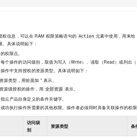
服务生态伙伴
视觉 Coding、空间感知、多模态思考等全面升级
1M上下文，专为长程任务能力而生
云工开物
企业应用
Night Plan 支持 Qwen 3.8-Max
AI 办公
NEW
Red Hat
30+ 款产品免费体验
夜间 5 折，Qwen/Meoo/TokenPlan 客户专享
AI智能应用
科研合作
ERP
堂（旗舰版）
SUSE
智能客服
AI 应用构建
大模型原生
CRM
2个月
自动承接线索
授权信息，可以在
RAM
权限策略语句的
元素中使用，用来给
Action
建站小程序
Qoder
大模型服务平台百炼-应用模版
OA 办公系统
HOT
NEW
限。具体说明如下：
面向真实软件
个人版上线、团队版降价；千问3.8-Max首发发尝鲜
丰富多元化的应用模版和解决方案
力提升
财税管理
模板建站
体的权限点。
万有无界
大模型服务平台百炼-智能体
400电话
定制建站
每个操作的访问级别，取值为写入（Write）、读取（Read）或列出（L
的模型效果
灵活可视化地构建企业级 Agent
指操作中支持授权的资源类型。具体说明如下：
方案
广告营销
模板小程序
秒悟
人工智能平台 PAI
资源类型，用前面加 * 表示。
定制小程序
云端极速 AI 
新一代 AI 视频生成模型，深度适配广告营销等场景
AI Native 的算法工程平台，一站式完成建模、训练、推理服务部署
资源级授权的操作，用
表示。
全部资源
APP 开发
是指云产品自身定义的条件关键字。
建站系统
指成功执行操作所需要的其他权限。操作者必须同时具备关联操作的权
AI 应用
10分钟微调：让0.6B模型媲美235B模型
多模态数据信
访问级
资源类型
条
依托云原生高可用架构,实现Dify私有化部署
用1%尺寸在特定领域达到大模型90%以上效果
别