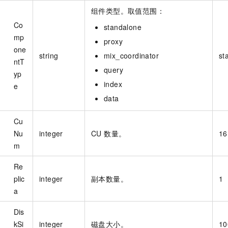
组件类型。取值范围：
Co
standalone
mp
proxy
one
string
mix_coordinator
st
ntT
query
yp
index
e
data
Cu
Nu
integer
CU 数量。
16
m
Re
plic
integer
副本数量。
1
a
Dis
kSi
integer
磁盘大小。
10