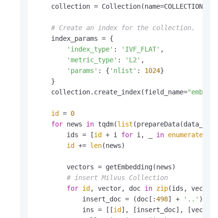
    collection = Collection(name=COLLECTION_NAM
# Create an index for the collection.
    index_params = {

'index_type'
: 
'IVF_FLAT'
,

'metric_type'
: 
'L2'
,

'params'
: {
'nlist'
: 
1024
}

    }

    collection.create_index(field_name=
"embedd
id
 = 
0
for
 news 
in
 tqdm(
list
(prepareData(data_path
        ids = [
id
 + i 
for
 i, _ 
in
enumerate
(new
id
 += 
len
(news)

        vectors = getEmbedding(news)

# insert Milvus Collection
for
id
, vector, doc 
in
zip
(ids, vectors
            insert_doc = (doc[:
498
] + 
'..'
) 
if
            ins = [[
id
], [insert_doc], [vector