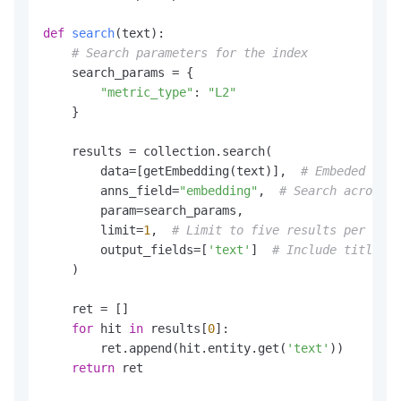
def
search
(
text
):

# Search parameters for the index
    search_params = {

"metric_type"
: 
"L2"
    }

    results = collection.search(

        data=[getEmbedding(text)],  
# Embeded sear
        anns_field=
"embedding"
,  
# Search across e
        param=search_params,

        limit=
1
,  
# Limit to five results per sear
        output_fields=[
'text'
]  
# Include title fi
    )

    ret = []

for
 hit 
in
 results[
0
]:

        ret.append(hit.entity.get(
'text'
))

return
 ret
