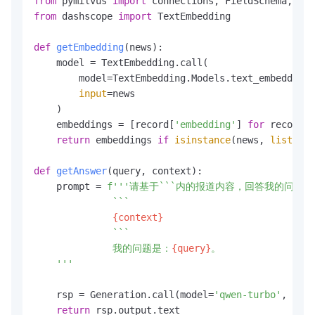
from
 pymilvus 
import
from
 dashscope 
import
 TextEmbedding

def
getEmbedding
(
news
):

    model = TextEmbedding.call(

        model=TextEmbedding.Models.text_embedding_
input
=news

    )

    embeddings = [record[
'embedding'
] 
for
 record 
i
return
 embeddings 
if
isinstance
(news, 
list
) 
el
def
getAnswer
(
query, context
):

    prompt = 
f'''请基于```内的报道内容，回答我的问题。

	      ```

{context}
	      ```

	      我的问题是：
{query}
。

    '''
    rsp = Generation.call(model=
'qwen-turbo'
, prom
return
 rsp.output.text
