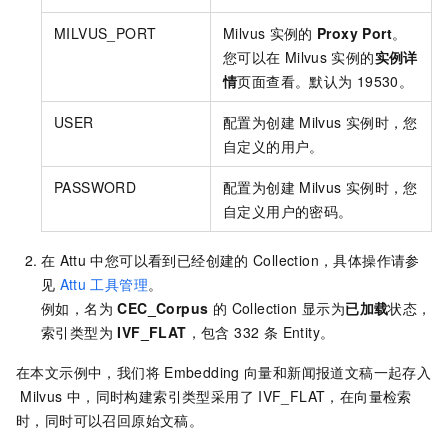
MILVUS_PORT
Milvus
实例的
Proxy Port
。
您可以在
Milvus
实例的
实例详
情
页面查看。默认为
19530。
USER
配置为创建
Milvus
实例时，您
自定义的用户。
PASSWORD
配置为创建
Milvus
实例时，您
自定义用户的密码。
在
Attu
中您可以看到已经创建的
Collection，具体操作请参
见
Attu
工具管理
。
例如，名为
CEC_Corpus
的 Collection 显示为
已加载
状态，
索引类型为
IVF_FLAT
，包含 332 条 Entity。
在本文示例中，我们将
Embedding
向量和新闻报道文稿一起存入
Milvus
中，同时构建索引类型采用了
IVF_FLAT，在向量检索
时，同时可以召回原始文稿。