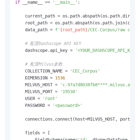
if
 __name__ == 
'__main__'
:

    current_path = os.path.abspath(os.path.dirname
    root_path = os.path.abspath(os.path.join(curre
    data_path = 
f'
{root_path}
/CEC-Corpus/raw corpu
# 配置Dashscope API KEY
    dashscope.api_key = 
'<YOUR_DASHSCOPE_API_KEY>'
# 配置Milvus参数
    COLLECTION_NAME = 
'CEC_Corpus'
    DIMENSION = 
1536
    MILVUS_HOST = 
'c-97a7d8038fb8****.milvus.aliyu
    MILVUS_PORT = 
'19530'
    USER = 
'root'
    PASSWORD = 
'<password>'
    connections.connect(host=MILVUS_HOST, port=MIL
    fields = [

        FieldSchema(name=
'id'
, dtype=DataType.INT6