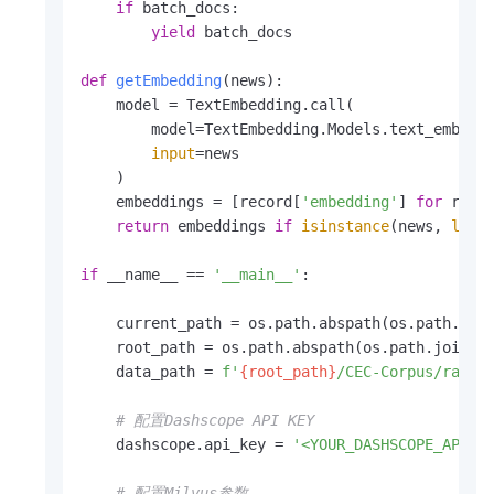
if
 batch_docs:

yield
 batch_docs

def
getEmbedding
(
news
):

    model = TextEmbedding.call(

        model=TextEmbedding.Models.text_embeddi
input
=news

    )

    embeddings = [record[
'embedding'
] 
for
 reco
return
 embeddings 
if
isinstance
(news, 
list
if
 __name__ == 
'__main__'
:

    current_path = os.path.abspath(os.path.dir
    root_path = os.path.abspath(os.path.join(c
    data_path = 
f'
{root_path}
/CEC-Corpus/raw c
# 配置Dashscope API KEY
    dashscope.api_key = 
'<YOUR_DASHSCOPE_API_K
# 配置Milvus参数