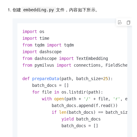
创建
文件，内容如下所示。
embedding.py
import
import
from
 tqdm 
import
import
from
 dashscope 
import
from
 pymilvus 
import
 connections, FieldSchema, 
def
prepareData
(
path, batch_size=
25
):

    batch_docs = []

for
 file 
in
 os.listdir(path):

with
open
(path + 
'/'
 + file, 
'r'
, enco
            batch_docs.append(f.read())

if
len
(batch_docs) == batch_size:

yield
 batch_docs

                batch_docs = []
