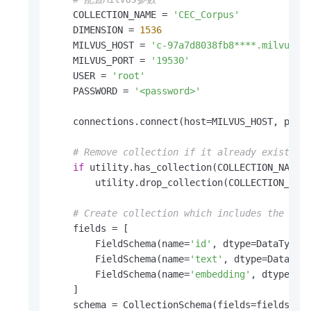
    COLLECTION_NAME = 
'CEC_Corpus'
    DIMENSION = 
1536
    MILVUS_HOST = 
'c-97a7d8038fb8****.milvus.a
    MILVUS_PORT = 
'19530'
    USER = 
'root'
    PASSWORD = 
'<password>'
    connections.connect(host=MILVUS_HOST, port=
# Remove collection if it already exists
if
 utility.has_collection(COLLECTION_NAME):
        utility.drop_collection(COLLECTION_NAME
# Create collection which includes the id,
    fields = [

        FieldSchema(name=
'id'
, dtype=DataType.
        FieldSchema(name=
'text'
, dtype=DataTyp
        FieldSchema(name=
'embedding'
, dtype=Da
    ]

    schema = CollectionSchema(fields=fields, d