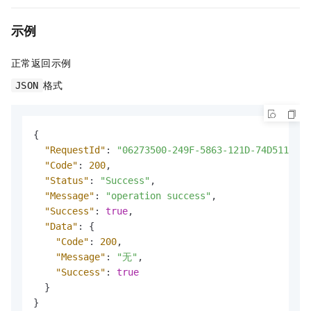
示例
正常返回示例
格式
JSON
{
"RequestId"
:
"06273500-249F-5863-121D-74D51123E6
"Code"
:
200
,
"Status"
:
"Success"
,
"Message"
:
"operation success"
,
"Success"
:
true
,
"Data"
:
{
"Code"
:
200
,
"Message"
:
"无"
,
"Success"
:
true
}
}