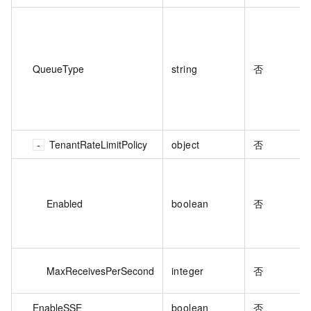
QueueType
string
否
TenantRateLimitPolicy
object
否
Enabled
boolean
否
MaxReceivesPerSecond
integer
否
EnableSSE
boolean
否