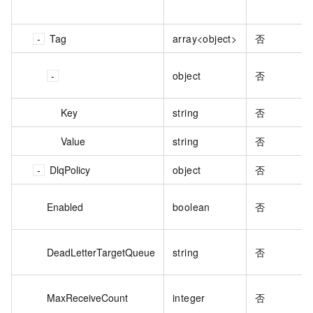
Tag
array<object>
否
object
否
Key
string
否
Value
string
否
DlqPolicy
object
否
Enabled
boolean
否
DeadLetterTargetQueue
string
否
MaxReceiveCount
integer
否