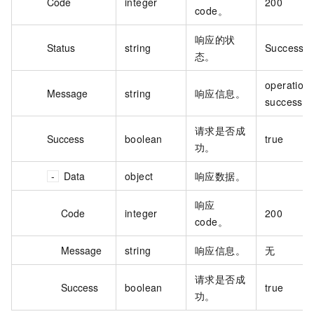
Code
integer
200
code。
响应的状
Status
string
Success
态。
operation
Message
string
响应信息。
success
请求是否成
Success
boolean
true
功。
Data
object
响应数据。
响应
Code
integer
200
code。
Message
string
响应信息。
无
请求是否成
Success
boolean
true
功。