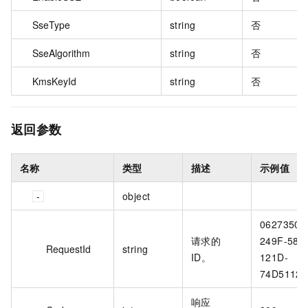
SseType
string
否
SseAlgorithm
string
否
KmsKeyId
string
否
返回参数
名称
类型
描述
示例值
object
06273500
请求的
249F-586
RequestId
string
ID。
121D-
74D5112
响应