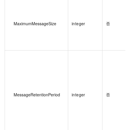
MaximumMessageSize
integer
否
MessageRetentionPeriod
integer
否