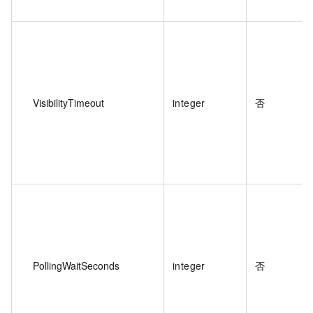
VisibilityTimeout
integer
否
PollingWaitSeconds
integer
否