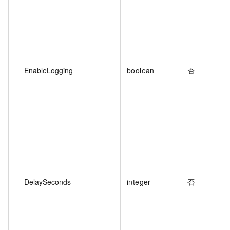
EnableLogging
boolean
否
DelaySeconds
integer
否