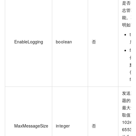
是否开
志管理
能。取
明如下
tr
EnableLogging
boolean
否
启
fa
停
默
值
fa
发送到
题的消
最大长
取值范
1024~
MaxMessageSize
integer
否
6553