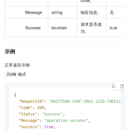
code。
Message
string
响应信息。
无
请求是否成
Success
boolean
true
功。
示例
正常返回示例
格式
JSON
{
"RequestId"
:
"06273500-249F-5863-121D-74D51123E6
"Code"
:
200
,
"Status"
:
"Success"
,
"Message"
:
"operation success"
,
"Success"
:
true
,