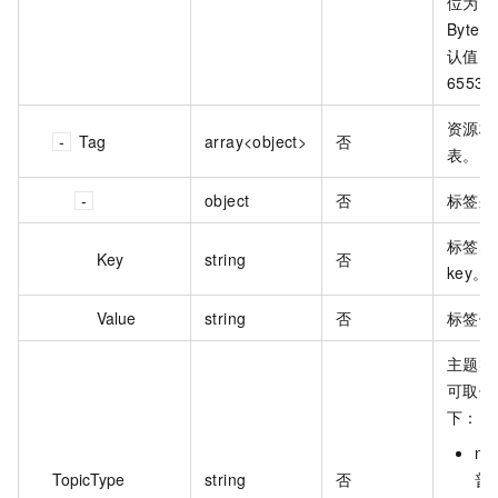
位为
Byte。
认值：
6553
资源标
Tag
array<object>
否
表。
object
否
标签列
标签的
Key
string
否
key。
Value
string
否
标签值
主题类
可取值
下：
no
TopicType
string
否
普