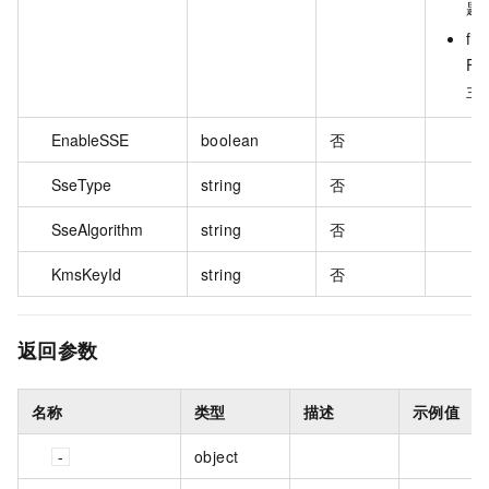
题
fifo
FI
主
EnableSSE
boolean
否
SseType
string
否
SseAlgorithm
string
否
KmsKeyId
string
否
返回参数
名称
类型
描述
示例值
object