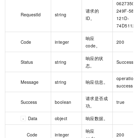
06273500
请求的
249F-586
RequestId
string
ID。
121D-
74D5112
响应
Code
integer
200
code。
响应的状
Status
string
Success
态。
operation
Message
string
响应信息。
success
请求是否成
Success
boolean
true
功。
Data
object
响应数据。
响应
Code
integer
200