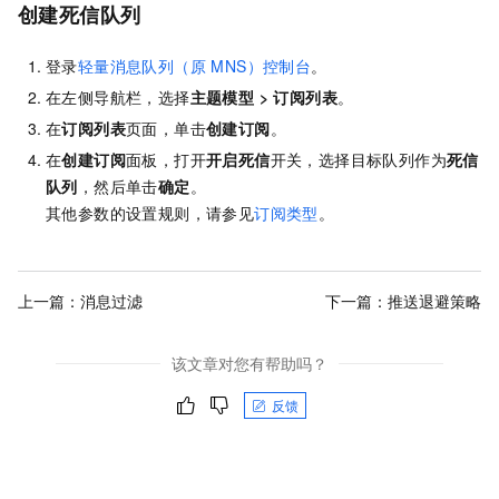
创建死信队列
登录
轻量消息队列（原 MNS）控制台
。
在左侧导航栏，选择
主题模型
>
订阅列表
。
在
订阅列表
页面，单击
创建订阅
。
在
创建订阅
面板，打开
开启死信
开关，选择目标队列作为
死信
队列
，然后单击
确定
。
其他参数的设置规则，请参见
订阅类型
。
上一篇：
消息过滤
下一篇：
推送退避策略
该文章对您有帮助吗？
反馈