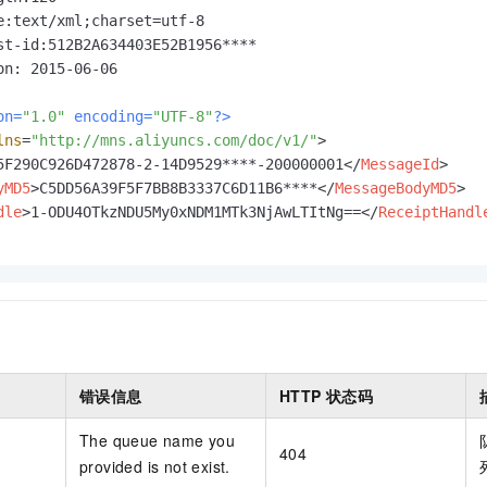
e:text/xml;charset=utf-8

st-id:512B2A634403E52B1956****

on: 2015-06-06

on=
"1.0"
 encoding=
"UTF-8"
?>
lns
=
"http://mns.aliyuncs.com/doc/v1/"
>
5F290C926D472878-2-14D9529****-200000001
</
MessageId
>
yMD5
>
C5DD56A39F5F7BB8B3337C6D11B6****
</
MessageBodyMD5
>
dle
>
1-ODU4OTkzNDU5My0xNDM1MTk3NjAwLTItNg==
</
ReceiptHandl
错误信息
HTTP
状态码
The queue name you
404
provided is not exist.