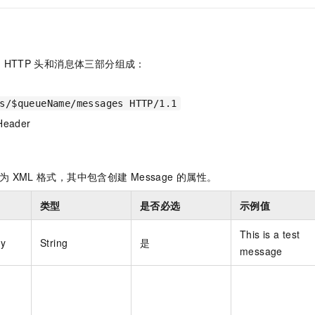
一个 AI 助手
即刻拥有 DeepSeek-R1 满血版
超强辅助，Bol
在企业官网、通讯软件中为客户提供 AI 客服
多种方案随心选，轻松解锁专属 DeepSeek
HTTP
头和消息体三部分组成：
s/$queueName/messages HTTP/1.1
Header
为
XML
格式，其中包含创建
Message
的属性。
类型
是否必选
示例值
This is a test
y
String
是
message