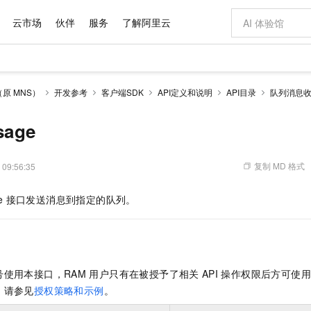
云市场
伙伴
服务
了解阿里云
AI 特惠
数据与 API
成为产品伙伴
企业增值服务
最佳实践
价格计算器
AI 场景体
基础软件
产品伙伴合
阿里云认证
市场活动
配置报价
大模型
原 MNS）
开发参考
客户端SDK
API定义和说明
API目录
队列消息
自助选配和估算价格
新方式
域名与网站
睿译宝，AI翻译排版一步到位
智启 AI 普惠权益
产品生态集成认证中心
企业支持计划
云上春晚
千问官方 MaaS 平台，为开发者和 Agent 而生，新用户赠送 1 亿 + tokens 额度
云服务器 EC
Qwen Aud
AI Coding
阿里云Maa
2026 阿里云
为企业打
数据集
Windows
大模型认证
模型
NEW
NEW
交付可用成果
值低价云产品抢先购
提供智能易用的域名与建站服务
上传文档即自动完成翻译和格式还原
至高享 1亿+免费 tokens，加速 Al 应用落地
安全可靠、弹
智能编程，一键
sage
产品生态伙伴
专家技术服务
云上奥运之旅
弹性计算合作
阿里云中企出
手机三要素
宝塔 Linux
全部认证
价格优势
有专属领域专家
对象存储 OSS
GLM-5.2：长任务时代开源旗舰模型
阿里云 OPC 创新助力计划
云数据库 RD
即刻拥有 DeepS
AI 电商营销
产品生态伙伴工作台
企业增值服务台
云栖战略参考
云存储合作计
云栖大会
身份实名认证
CentOS
训练营
推动算力普惠，释放技术红利
的大模型服务
最高返9万
多领域专家智能体,一键组建 AI 虚拟交付团队
至高百万元 Token 补贴，加速一人公司成长
稳定、安全、高性价比、高性能的云存储服务
真正可用的 1M 上下文,一次完成代码全链路开发
轻松解锁专属 Dee
从图文生成到
复制 MD 格式
 09:56:35
云上的中国
数据库合作计
活动全景
短信
Docker
图片和
站式影视创作平台
人工智能平台 PAI
Hermes Agent，打造自进化智能体
Token Plan 模型订阅计划
Qoder
5 分钟轻松部署
AI 广告创作
企业成长
大模型
NEW
信息公告
e
接口发送消息到指定的队列。
看见新力量
云网络合作计
OCR 文字识别
JAVA
级电脑
证享300元代金券
可视化编排打通从文字构思到成片全链路闭环
一站式AI开发、训练和推理服务
自主进化，持久记忆，越用越聪明
Qwen3.8-Max 首发尝鲜，限时加量 10 倍，夜间低至2折
面向真实软件
图文、视频一
Kimi-K3
HappyHors
NEW
魔搭 Mode
loud
服务实践
官网公告
Kimi 最新旗舰模型，长程编程与推理利器
让文字生成流
金融模力时刻
Salesforce O
版
发票查验
全能环境
Qoder CN
Claude Code + GStack 打造工程团队
千问办公，限时限量积分加倍
云原生数据库 P
低代码高效构
AI 建站
NEW
作计划
计划
创新中心
魔搭 ModelSc
健康状态
让AI从“聊天伙伴”进化为能干活的“数字员工”
覆盖公网/内网、递归/权威、移动APP等全场景解析服务
安装技能 GStack，拥有专属 AI 工程团队
你的AI工作搭子，覆盖日常办公高频场景
基于千问大模型等，支持代码智能生成、研发智能问答
0 代码专业建
客户案例
天气预报查询
操作系统
Deepseek-v4-pro
HappyHors
态合作计划
号使用本接口，RAM
用户只有在被授予了相关
API
操作权限后方可使用
态智能体模型
旗舰 MoE 大模型，百万上下文与顶尖推理能力
图生视频，流
Compute
同享
容器服务 Kubernetes 版 ACK
万小智 AI 建站低至 15元/月
云防火墙
AI 短剧/漫剧
快递物流查询
WordPress
成为服务伙
高校合作
，请参见
授权策略和示例
。
式云数据仓库
点，立即开启云上创新
提供一站式管理容器应用的 K8s 服务
送.CN域名，送备案服务码
云原生的云上
AI助力短剧
GLM-5.2
Wan2.7-T
Ubuntu