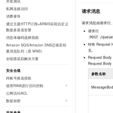
并发测试
10 分钟在聊天系统中增加
专有云
私网连接访问
请求消息
消费幂等
请求消息由请求行、
通过主题HTTP订阅+ARMS实现自定义
数据多渠道告警
请求行
消息体编码选择指南
POST /queue
特有
Request 
Amazon SQS/Amazon SNS迁移至轻
无。
量消息队列（原 MNS）
Request Body
全链路追踪解决方案
Request Body
安全合规
参数名称
跨账号推送授权
使用RAM进行访问控制
MessageBod
公网访问ACL
数据加密
开发参考