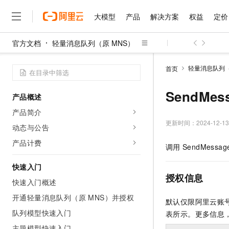
大模型
产品
解决方案
权益
定价
官方文档
轻量消息队列（原 MNS）
大模型
产品
解决方案
权益
定价
云市场
伙伴
服务
了解阿里云
精选产品
精选解决方案
普惠上云
产品定价
精选商城
成为销售伙伴
售前咨询
为什么选择阿里云
千问AI平台
轻量消息队列（
首页
了解云产品的定价详情
大模型服务平台百炼
千问办公，解锁你的工作
普惠上云 官方力荐
分销伙伴
在线服务
网站建设
什么是云计算
大
大模型服务与应用平台
企业级Agent产品，直接
云服务器38元/年起，超
SendMes
产品概述
咨询伙伴
多端小程序
技术领先
云上成本管理
售后服务
千问大模型
Agency Agents：拥
官方推荐返现计划
大模型
产品简介
大模型
精选产品
精选解决方案
Salesforce 国际版订阅
稳定可靠
管理和优化成本
多元化、高性能、安全可靠
推荐新用户得奖励，单订单
更新时间：
2024-12-13
销售伙伴合作计划
动态与公告
自助服务
友盟天域
安全合规
人工智能与机器学习
AI
文本生成
无影云电脑
HappyHorse 打造一
云工开物
产品计费
调用
SendMessag
无影生态合作计划
在线服务
观测云
分析师报告
随时随地安全接入的云上超
高校专属算力普惠，学生认
计算
互联网应用开发
Qwen3.8-Max
HOT
Salesforce On Alibaba C
工单服务
快速入门
智能体时代全能旗舰模型
Tuya 物联网平台阿里云
研究报告与白皮书
云解析DNS
快速拥有专属 OpenClaw
Consulting Partner 合
授权信息
大数据
容器
快速入门概述
免费试用
短信专区
蓝凌 OA
Qwen3.7-Plus
AI 大模型销售与服务生
开通轻量消息队列（原 MNS）并授权
现代化应用
存储
天池大赛
默认仅限阿里云账
能看、能想、能动手的多模
云原生大数据计算服务 Max
解决方案免费试用 新老
电子合同
队列模型快速入门
表所示。更多信息
面向分析的企业级SaaS模
最高领取价值200元试用
安全
网络与CDN
AI 算法大赛
Qwen3-VL-Plus
畅捷通
主题模型快速入门