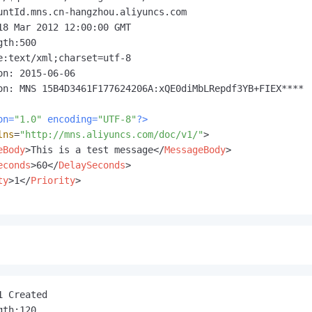
untId.mns.cn-hangzhou.aliyuncs.com

18 Mar 2012 12:00:00 GMT

th:500

e:text/xml;charset=utf-8

on: 2015-06-06

on: MNS 15B4D3461F177624206A:xQE0diMbLRepdf3YB+FIEX****

on=
"1.0"
 encoding=
"UTF-8"
?>
lns
=
"http://mns.aliyuncs.com/doc/v1/"
>
eBody
>
This is a test message
</
MessageBody
>
econds
>
60
</
DelaySeconds
>
ty
>
1
</
Priority
>
 Created

th:120
