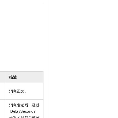
t.diy 一步搞定创意建站
构建大模型应用的安全防护体系
通过自然语言交互简化开发流程,全栈开发支持
通过阿里云安全产品对 AI 应用进行安全防护
描述
消息正文。
消息发送后，经过
DelaySeconds
设置的时间后可被