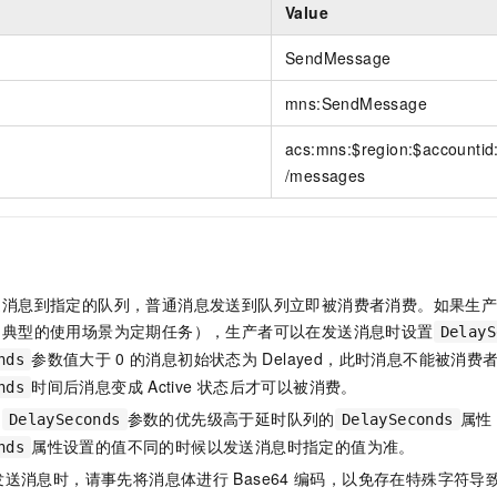
服务生态伙伴
视觉 Coding、空间感知、多模态思考等全面升级
1M上下文，专为长程任务能力而生
云工开物
Value
企业应用
Night Plan 支持 Qwen 3.8-Max
AI 办公
NEW
Red Hat
30+ 款产品免费体验
夜间 5 折，Qwen/Meoo/TokenPlan 客户专享
AI智能应用
科研合作
SendMessage
ERP
堂（旗舰版）
SUSE
智能客服
AI 应用构建
大模型原生
mns:SendMessage
CRM
2个月
自动承接线索
建站小程序
Qoder
大模型服务平台百炼-应用模版
OA 办公系统
HOT
NEW
acs:mns:$region:$accounti
面向真实软件
个人版上线、团队版降价；千问3.8-Max首发发尝鲜
丰富多元化的应用模版和解决方案
/messages
力提升
财税管理
模板建站
万有无界
大模型服务平台百炼-智能体
400电话
定制建站
的模型效果
灵活可视化地构建企业级 Agent
方案
广告营销
模板小程序
秒悟
人工智能平台 PAI
定制小程序
送消息到指定的队列，普通消息发送到队列立即被消费者消费。如果生
云端极速 AI 
新一代 AI 视频生成模型，深度适配广告营销等场景
AI Native 的算法工程平台，一站式完成建模、训练、推理服务部署
（典型的使用场景为定期任务），生产者可以在发送消息时设置
DelayS
APP 开发
参数值大于
0
的消息初始状态为
Delayed，此时消息不能被消费
nds
建站系统
时间后消息变成
Active
状态后才可以被消费。
nds
定
参数的优先级高于延时队列的
属性
DelaySeconds
DelaySeconds
AI 应用
10分钟微调：让0.6B模型媲美235B模型
多模态数据信
属性设置的值不同的时候以发送消息时指定的值为准。
nds
依托云原生高可用架构,实现Dify私有化部署
用1%尺寸在特定领域达到大模型90%以上效果
发送消息时，请事先将消息体进行
Base64
编码，以免存在特殊字符导