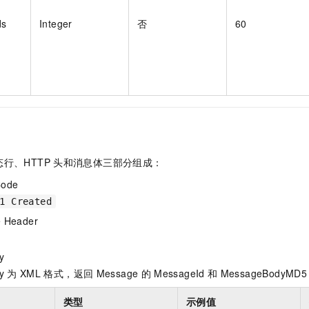
ds
Integer
否
60
行、HTTP
头和消息体三部分组成：
Code
1 Created
 Header
y
y
为
XML
格式，返回
Message
的
MessageId
和
MessageBodyMD5
类型
示例值