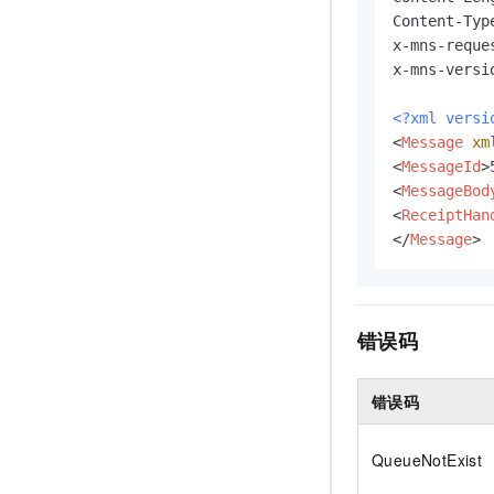
Content-Typ
x-mns-reque
x-mns-versi
<?xml versi
<
Message
xm
<
MessageId
>
<
MessageBod
<
ReceiptHan
</
Message
>
错误码
错误码
QueueNotExist