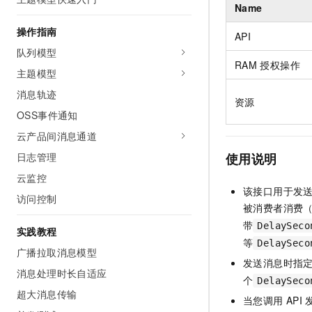
Name
AI 产品 免费试用
网络
安全
云开发大赛
Tableau 订阅
1亿+ 大模型 tokens 和 
操作指南
API
可观测
入门学习赛
中间件
AI空中课堂在线直播课
队列模型
140+云产品 免费试用
大模型服务
RAM
授权操作
上云与迁云
产品新客免费试用，最长1
数据库
主题模型
生态解决方案
千问AI平台-Token Plan
消息轨迹
企业出海
大模型ACA认证体验
大数据计算
资源
助力企业全员 AI 认知与能
OSS事件通知
行业生态解决方案
政企业务
媒体服务
千问AI平台-模型体验
云产品间消息通道
开发者生态解决方案
在线体验全尺寸、多种模态
日志管理
使用说明
企业服务与云通信
AI 开发和 AI 应用解决
Happy 系列大模型
云监控
域名与网站
该接口用于发
访问控制
被消费者消费
终端用户计算
带
DelaySeco
实践教程
Serverless
等
DelaySeco
大模型解决方案
广播拉取消息模型
发送消息时指
开发工具
消息处理时长自适应
快速部署 Dify，高效搭建 
个
DelaySeco
超大消息传输
迁移与运维管理
当您调用
API