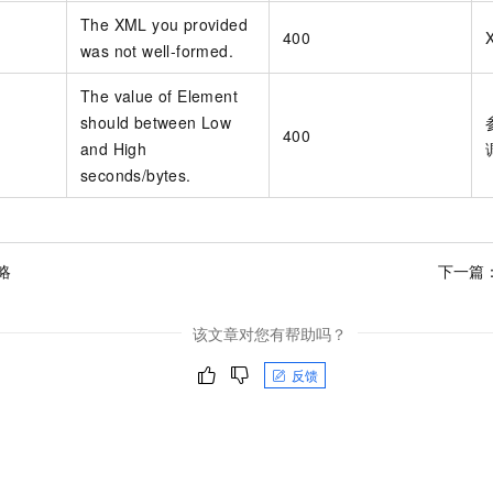
The XML you provided
400
was not well-formed.
The value of Element
should between Low
400
and High
seconds/bytes.
略
下一篇
该文章对您有帮助吗？
反馈