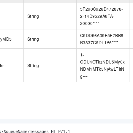
5F290C926D472878-
String
2-14D9529A8FA-
20000****
C5DD56A39F5F7BB8
dyMD5
String
B3337C6D11B6****
1-
ODU4OTkzNDU5My0x
le
String
NDM1MTk3NjAwLTItN
g==
s/$queueName/messages HTTP/1.1
