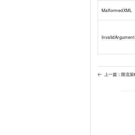
MalformedXML
InvalidArgument
上一篇：
限流策