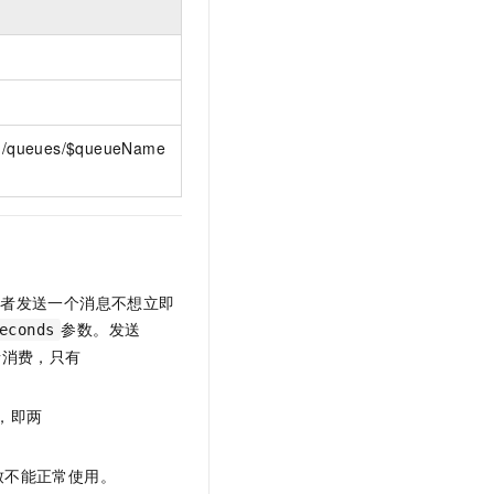
文戏情感细腻自然，动作戏激烈拳拳到肉，实现更强表演能力
支持中英文自由切换，具备更强的噪声鲁棒性
云聚AI 严选权益
SSL 证书
，一键激活高效办公新体验
精选AI产品，从模型到应用全链提效
堡垒机
AI 用量加速计划
应用
防火墙
、识别商机，让客服更高效、服务更出色。
新老同享，达量后返
千问办公
主机安全
NEW
d:/queues/$queueName
的智能体编程平台
一站式AI生产力平台
AI 应用及服务市场
伶鹊
企业级人与Agent协作平台，接入和调度多个数字员工
智能客服平台，对话机器人、对话分析、智能外呼
AI 应用
大模型服务平台百炼 - 全妙
大模型
产者发送一个消息不想立即
应用创作平台
多模态内容创作工具，已接入 DeepSeek
参数。发送
自然语言处理
econds
者消费，只有
数据标注
机器学习
，即两
息提取
与 AI 智能体进行实时音视频通话
从文本、图片、视频中提取结构化的属性信息
构建支持视频理解的 AI 音视频实时通话应用
致不能正常使用。