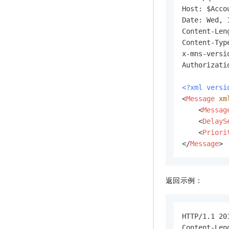
Host: $Acco
Date: Wed, 
Content-Leng
Content-Typ
x-mns-versi
Authorizati
<?xml versi
<
Message
xm
<
Messag
<
DelayS
<
Priori
</
Message
>
返回示例：
HTTP/1.1 201
Content-Leng