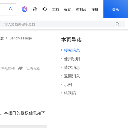
文档
备案
控制台
注册
登录
输入文档关键字查找
验
作计划
器
AI 活动
专业服务
服务伙伴合作计划
开发者社区
加入我们
服务平台百炼
阿里云 OPC 创新助力计划
收发
SendMessage
本页导读
（1）
一站式生成采购清单，支持单品或批量购买
S
io：打造专属 AI 语音助手
S产品伙伴计划（繁花）
峰会
造的大模型服务与应用开发平台
轻量应用服务器
一句话生成原生可编辑精美 PPT 文稿
AI 生产力先锋
Al MaaS 服务伙伴赋能合作
域名
博文
Careers
至高可申请百万元
授权信息
性可伸缩的云计算服务
开启高性价比 AI 编程新体验
Qwen-Audio-3.0-Realtime 端到端实时语音角色扮演
输入一句话想法, 轻松生成专业的 PPT
先锋实践拓展 AI 生产力的边界
快速构建应用程序和网站，即刻迈出上云第一步
Token 补贴，五大权
计划
海大会
伙伴信用分合作计划
商标
问答
社会招聘
使用说明
益加速 OPC 成功
S
eek-V4-Pro
数字证书管理服务（原SSL证书）
一键部署幻兽帕鲁游戏服务器
飞天发布时刻
HOT
划
备案
电子书
校园招聘
请求消息
pSeek-V4-Pro
视频创作，一键激活电商全链路生产力
全托管，含MySQL、PostgreSQL、SQL Server、MariaDB多引擎
实现全站HTTPS，呈现可信的WEB访问
一键购买专属联机服务器，轻松开启游戏
所见，即是所愿
我的收藏
产品详情
更多支持
划
公司注册
镜像站
返回消息
视频生成
语音识别与合成
专属 QwenPaw
短信服务
漫剧工坊：一站式动画创作平台
AI 实训营
HOT
合作伙伴培训与认证
示例
划
上云迁移
的智能体编程平台
站生成，高效打造优质广告素材
从聊天伙伴进化为能主动干活的本地数字员工
快速生产连贯的高质量长漫剧
从基础到进阶，Agent 创客手把手教你
国内短信简单易用，安全可靠，秒级触达，全球覆盖200+国家和地区。
e-1.1-T2V
Qwen3-TTS-Flash
lScope
我要反馈
查询合作伙伴
错误码
畅细腻的高质量视频
离线语音合成大模型，多语言方言自适应，低延迟高稳定
n Alibaba Cloud ISV 合作
代维服务
olarDB
建企业门户网站
大数据开发治理平台 DataWorks
10 分钟搭建微信、支付宝小程序
创新加速
ope
登录合作伙伴管理后台
我要建议
站，无忧落地极速上线
以可视化方式快速构建移动和 PC 门户网站
100%兼容MySQL、PostgreSQL，兼容Oracle，支持集中和分布式
高效部署网站，快速应用到小程序
Data Agent 驱动的一站式 Data+AI 开发治理平台
e-1.1-I2V
Cosyvoice-V3-Flash
安全
。本接口的授权信息如下
畅自然，细节丰富
高表现力语音合成大模型，语音克隆听感自然
我要投诉
上云场景组合购
伴
边界网络安全防护产品
漫剧创作，剧本、分镜、视频高效生成
覆盖90%+业务场景，专享组合折扣价
2V
VPN
Fun-ASR