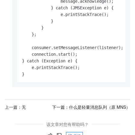
                message.acknowledge();

            } catch (JMSException e) {

                e.printStackTrace();

            }

        }

    };

    consumer.setMessageListener(listener);

    connection.start();

} catch (Exception e) {

    e.printStackTrace();

}
上一篇：无
下一篇：
什么是轻量消息队列（原 MNS）
该文章对您有帮助吗？