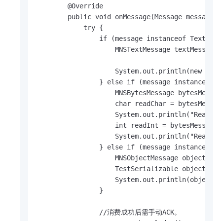
        @Override

        public void onMessage(Message message) 
            try {

                if (message instanceof TextMess
                    MNSTextMessage textMessage 
                    System.out.println(new Date
                } else if (message instanceof B
                    MNSBytesMessage bytesMessag
                    char readChar = bytesMessag
                    System.out.println("Read Ch
                    int readInt = bytesMessage.
                    System.out.println("Read In
                } else if (message instanceof O
                    MNSObjectMessage objectMess
                    TestSerializable object = (
                    System.out.println(object.g
                }

                //消费成功后需手动ACK。
