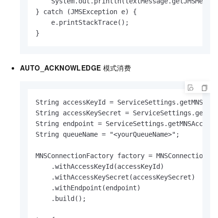
    System.out.println(textMessage.getJMSMessag
} catch (JMSException e) {

    e.printStackTrace();

}
AUTO_ACKNOWLEDGE
模式消费
String accessKeyId = ServiceSettings.getMNSAcce
String accessKeySecret = ServiceSettings.getMNS
String endpoint = ServiceSettings.getMNSAccount
String queueName = "<yourQueueName>";

MNSConnectionFactory factory = MNSConnectionFac
    .withAccessKeyId(accessKeyId)

    .withAccessKeySecret(accessKeySecret)

    .withEndpoint(endpoint)

    .build();
