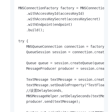
MNSConnectionFactory factory = MNSConnectionFac
    .withAccessKeyId(accessKeyId)

    .withAccessKeySecret(accessKeySecret)

    .withEndpoint(endpoint)

    .build();

try {

    MNSQueueConnection connection = factory.cre
    QueueSession session = connection.createQue
    Queue queue = session.createQueue(queueName
    MessageProducer producer = session.createPr
    TextMessage textMessage = session.createTex
    textMessage.setDoubleProperty("TestFloat", 
    //设置DelaySeconds。

    MNSMessageHelper.setDelaySeconds(textMessag
    producer.send(textMessage);
