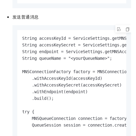
发送普通消息
String accessKeyId = ServiceSettings.getMNSAcce
String accessKeySecret = ServiceSettings.getMNS
String endpoint = ServiceSettings.getMNSAccount
String queueName = "<yourQueueName>";

MNSConnectionFactory factory = MNSConnectionFac
    .withAccessKeyId(accessKeyId)

    .withAccessKeySecret(accessKeySecret)

    .withEndpoint(endpoint)

    .build();

try {

    MNSQueueConnection connection = factory.cre
    QueueSession session = connection.createQue