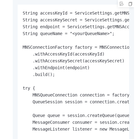
String accessKeyId = ServiceSettings.getMNSAcce
String accessKeySecret = ServiceSettings.getMNS
String endpoint = ServiceSettings.getMNSAccount
String queueName = "<yourQueueName>";

MNSConnectionFactory factory = MNSConnectionFac
    .withAccessKeyId(accessKeyId)

    .withAccessKeySecret(accessKeySecret)

    .withEndpoint(endpoint)

    .build();

try {

    MNSQueueConnection connection = factory.cre
    QueueSession session = connection.createQue
    Queue queue = session.createQueue(queueName
    MessageConsumer consumer = session.createCo
    MessageListener listener = new MessageListe