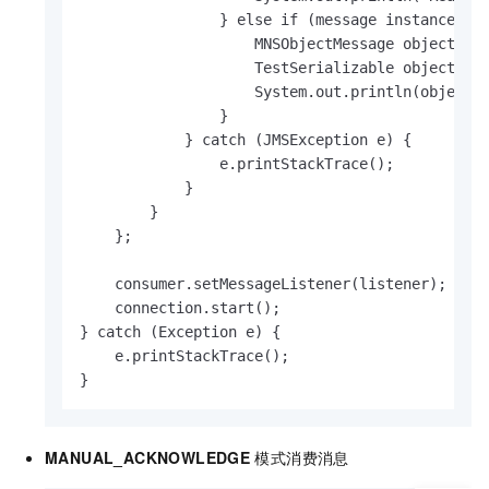
                } else if (message instanceof O
                    MNSObjectMessage objectMess
                    TestSerializable object = (
                    System.out.println(object.g
                }

            } catch (JMSException e) {

                e.printStackTrace();

            }

        }

    };

    consumer.setMessageListener(listener);

    connection.start();

} catch (Exception e) {

    e.printStackTrace();

}
MANUAL_ACKNOWLEDGE
模式消费消息