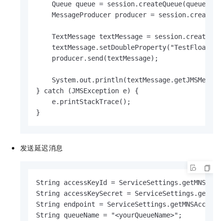
    Queue queue = session.createQueue(queueName
    MessageProducer producer = session.createPr
    TextMessage textMessage = session.createTex
    textMessage.setDoubleProperty("TestFloat", 
    producer.send(textMessage);

    System.out.println(textMessage.getJMSMessag
} catch (JMSException e) {

    e.printStackTrace();

}
发送延迟消息
String accessKeyId = ServiceSettings.getMNSAcce
String accessKeySecret = ServiceSettings.getMNS
String endpoint = ServiceSettings.getMNSAccount
String queueName = "<yourQueueName>";
