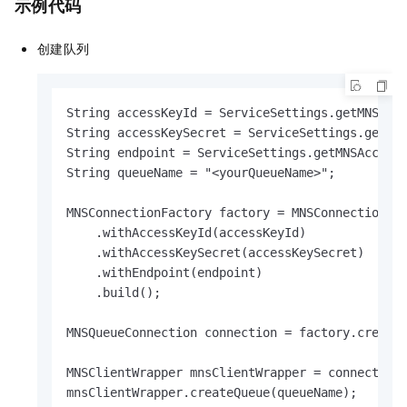
示例代码
创建队列
String accessKeyId = ServiceSettings.getMNSAcce
String accessKeySecret = ServiceSettings.getMNS
String endpoint = ServiceSettings.getMNSAccount
String queueName = "<yourQueueName>";

MNSConnectionFactory factory = MNSConnectionFac
    .withAccessKeyId(accessKeyId)

    .withAccessKeySecret(accessKeySecret)

    .withEndpoint(endpoint)

    .build();

MNSQueueConnection connection = factory.createQ
MNSClientWrapper mnsClientWrapper = connection.
mnsClientWrapper.createQueue(queueName);