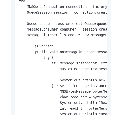
try {

    MNSQueueConnection connection = factory.cre
    QueueSession session = connection.createQue
    Queue queue = session.createQueue(queueName
    MessageConsumer consumer = session.createCo
    MessageListener listener = new MessageListe
        @Override

        public void onMessage(Message message) 
            try {

                if (message instanceof TextMess
                    MNSTextMessage textMessage 
                    System.out.println(new Date
                } else if (message instanceof B
                    MNSBytesMessage bytesMessag
                    char readChar = bytesMessag
                    System.out.println("Read Ch
                    int readInt = bytesMessage.
                    System.out.println("Read In