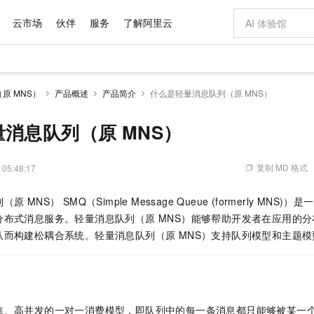
云市场
伙伴
服务
了解阿里云
AI 特惠
数据与 API
成为产品伙伴
企业增值服务
最佳实践
价格计算器
AI 场景体
基础软件
产品伙伴合
阿里云认证
市场活动
配置报价
大模型
原 MNS）
产品概述
产品简介
什么是轻量消息队列（原 MNS）
自助选配和估算价格
新方式
域名与网站
睿译宝，AI翻译排版一步到位
智启 AI 普惠权益
产品生态集成认证中心
企业支持计划
云上春晚
千问官方 MaaS 平台，为开发者和 Agent 而生，新用户赠送 1 亿 + tokens 额度
云服务器 EC
Qwen Aud
AI Coding
阿里云Maa
2026 阿里云
为企业打
数据集
Windows
大模型认证
模型
NEW
NEW
交付可用成果
值低价云产品抢先购
提供智能易用的域名与建站服务
上传文档即自动完成翻译和格式还原
至高享 1亿+免费 tokens，加速 Al 应用落地
安全可靠、弹
智能编程，一键
消息队列（原 MNS）
产品生态伙伴
专家技术服务
云上奥运之旅
弹性计算合作
阿里云中企出
手机三要素
宝塔 Linux
全部认证
价格优势
有专属领域专家
对象存储 OSS
GLM-5.2：长任务时代开源旗舰模型
阿里云 OPC 创新助力计划
云数据库 RD
即刻拥有 DeepS
AI 电商营销
产品生态伙伴工作台
企业增值服务台
云栖战略参考
云存储合作计
云栖大会
身份实名认证
CentOS
训练营
推动算力普惠，释放技术红利
的大模型服务
最高返9万
多领域专家智能体,一键组建 AI 虚拟交付团队
至高百万元 Token 补贴，加速一人公司成长
稳定、安全、高性价比、高性能的云存储服务
真正可用的 1M 上下文,一次完成代码全链路开发
轻松解锁专属 Dee
从图文生成到
复制 MD 格式
 05:48:17
云上的中国
数据库合作计
活动全景
短信
Docker
图片和
站式影视创作平台
人工智能平台 PAI
Hermes Agent，打造自进化智能体
Token Plan 模型订阅计划
Qoder
5 分钟轻松部署
AI 广告创作
企业成长
大模型
NEW
信息公告
 MNS） SMQ（Simple Message Queue (formerly MNS)）
是一
看见新力量
云网络合作计
OCR 文字识别
JAVA
级电脑
证享300元代金券
可视化编排打通从文字构思到成片全链路闭环
一站式AI开发、训练和推理服务
自主进化，持久记忆，越用越聪明
Qwen3.8-Max 首发尝鲜，限时加量 10 倍，夜间低至2折
面向真实软件
图文、视频一
Kimi-K3
HappyHors
分布式消息服务。
轻量消息队列（原 MNS）
能够帮助开发者在应用的分
NEW
魔搭 Mode
loud
服务实践
官网公告
Kimi 最新旗舰模型，长程编程与推理利器
让文字生成流
金融模力时刻
Salesforce O
版
从而构建松耦合系统。
发票查验
轻量消息队列（原 MNS）
支持队列模型和主题模
全能环境
Qoder CN
Claude Code + GStack 打造工程团队
千问办公，限时限量积分加倍
云原生数据库 P
低代码高效构
AI 建站
NEW
作计划
计划
创新中心
魔搭 ModelSc
健康状态
让AI从“聊天伙伴”进化为能干活的“数字员工”
覆盖公网/内网、递归/权威、移动APP等全场景解析服务
安装技能 GStack，拥有专属 AI 工程团队
你的AI工作搭子，覆盖日常办公高频场景
基于千问大模型等，支持代码智能生成、研发智能问答
0 代码专业建
客户案例
天气预报查询
操作系统
Deepseek-v4-pro
HappyHors
态合作计划
态智能体模型
旗舰 MoE 大模型，百万上下文与顶尖推理能力
图生视频，流
Compute
同享
容器服务 Kubernetes 版 ACK
万小智 AI 建站低至 15元/月
云防火墙
AI 短剧/漫剧
快递物流查询
WordPress
成为服务伙
高校合作
式云数据仓库
点，立即开启云上创新
提供一站式管理容器应用的 K8s 服务
送.CN域名，送备案服务码
云原生的云上
AI助力短剧
GLM-5.2
Wan2.7-T
靠、高并发的一对一消费模型，即队列中的每一条消息都只能够被某一
Ubuntu