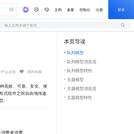
文档
备案
控制台
注册
登录
输入文档关键字查找
验
作计划
器
AI 活动
专业服务
服务伙伴合作计划
开发者社区
加入我们
服务平台百炼
阿里云 OPC 创新助力计划
本页导读
（1）
一站式生成采购清单，支持单品或批量购买
S
io：打造专属 AI 语音助手
S产品伙伴计划（繁花）
峰会
造的大模型服务与应用开发平台
轻量应用服务器
一句话生成原生可编辑精美 PPT 文稿
AI 生产力先锋
Al MaaS 服务伙伴赋能合作
域名
博文
Careers
至高可申请百万元
队列模型
性可伸缩的云计算服务
开启高性价比 AI 编程新体验
Qwen-Audio-3.0-Realtime 端到端实时语音角色扮演
输入一句话想法, 轻松生成专业的 PPT
先锋实践拓展 AI 生产力的边界
快速构建应用程序和网站，即刻迈出上云第一步
Token 补贴，五大权
计划
海大会
伙伴信用分合作计划
商标
问答
社会招聘
队列模型消息流
益加速 OPC 成功
S
eek-V4-Pro
数字证书管理服务（原SSL证书）
一键部署幻兽帕鲁游戏服务器
飞天发布时刻
HOT
划
备案
电子书
校园招聘
队列模型特性
pSeek-V4-Pro
视频创作，一键激活电商全链路生产力
全托管，含MySQL、PostgreSQL、SQL Server、MariaDB多引擎
实现全站HTTPS，呈现可信的WEB访问
一键购买专属联机服务器，轻松开启游戏
所见，即是所愿
我的收藏
产品详情
更多支持
划
公司注册
镜像站
主题模型
视频生成
语音识别与合成
专属 QwenPaw
短信服务
漫剧工坊：一站式动画创作平台
AI 实训营
HOT
种高效、可靠、安全、便
合作伙伴培训与认证
主题模型消息流
划
上云迁移
的智能体编程平台
站生成，高效打造优质广告素材
从聊天伙伴进化为能主动干活的本地数字员工
快速生产连贯的高质量长漫剧
从基础到进阶，Agent 创客手把手教你
国内短信简单易用，安全可靠，秒级触达，全球覆盖200+国家和地区。
e-1.1-T2V
Qwen3-TTS-Flash
布式组件之间自由地传递
lScope
我要反馈
查询合作伙伴
主题模型特性
畅细腻的高质量视频
离线语音合成大模型，多语言方言自适应，低延迟高稳定
n Alibaba Cloud ISV 合作
型。
代维服务
olarDB
建企业门户网站
大数据开发治理平台 DataWorks
10 分钟搭建微信、支付宝小程序
创新加速
ope
登录合作伙伴管理后台
我要建议
站，无忧落地极速上线
以可视化方式快速构建移动和 PC 门户网站
100%兼容MySQL、PostgreSQL，兼容Oracle，支持集中和分布式
高效部署网站，快速应用到小程序
Data Agent 驱动的一站式 Data+AI 开发治理平台
e-1.1-I2V
Cosyvoice-V3-Flash
安全
畅自然，细节丰富
高表现力语音合成大模型，语音克隆听感自然
我要投诉
上云场景组合购
伴
边界网络安全防护产品
漫剧创作，剧本、分镜、视频高效生成
覆盖90%+业务场景，专享组合折扣价
2V
VPN
Fun-ASR
个消费者消费。