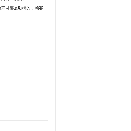
文戏情感细腻自然，动作戏激烈拳拳到肉，实现更强表演能力
支持中英文自由切换，具备更强的噪声鲁棒性
云聚AI 严选权益
SSL 证书
份寿司都是独特的，顾客
，一键激活高效办公新体验
精选AI产品，从模型到应用全链提效
堡垒机
AI 用量加速计划
应用
防火墙
、识别商机，让客服更高效、服务更出色。
新老同享，达量后返
千问办公
主机安全
NEW
的智能体编程平台
一站式AI生产力平台
AI 应用及服务市场
伶鹊
企业级人与Agent协作平台，接入和调度多个数字员工
智能客服平台，对话机器人、对话分析、智能外呼
AI 应用
大模型服务平台百炼 - 全妙
大模型
应用创作平台
多模态内容创作工具，已接入 DeepSeek
自然语言处理
数据标注
机器学习
息提取
与 AI 智能体进行实时音视频通话
从文本、图片、视频中提取结构化的属性信息
构建支持视频理解的 AI 音视频实时通话应用