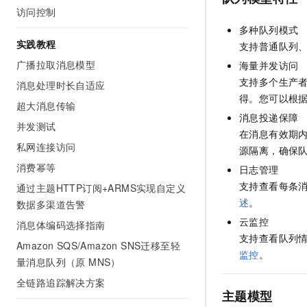
10 分钟在聊天系统中增加
访问控制
专有云
多种队列模式
实践教程
支持普通队列
广播拉取消息模型
海量并发访问
支持多个生产
消息处理时长自适应
得。您可以根
超大消息传输
消息投递保障
并发测试
在消息有效期
私网连接访问
源隔离，确保
消费幂等
日志管理
支持查看每条
通过主题HTTP订阅+ARMS实现自定义
述
。
数据多渠道告警
云监控
消息体编码选择指南
支持查看队列
Amazon SQS/Amazon SNS迁移至轻
监控
。
量消息队列（原 MNS）
全链路追踪解决方案
主题模型