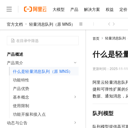
大模型
产品
解决方案
权益
定价
官方文档
轻量消息队列（原 MNS）
大模型
产品
解决方案
权益
定价
云市场
伙伴
服务
了解阿里云
精选产品
精选解决方案
普惠上云
产品定价
精选商城
成为销售伙伴
售前咨询
为什么选择阿里云
千问AI平台
轻量消息队列（
首页
了解云产品的定价详情
大模型服务平台百炼
千问办公，解锁你的工作
普惠上云 官方力荐
分销伙伴
在线服务
网站建设
什么是云计算
大
大模型服务与应用平台
企业级Agent产品，直接
云服务器38元/年起，超
什么是轻量
产品概述
咨询伙伴
多端小程序
技术领先
云上成本管理
售后服务
千问大模型
Agency Agents：拥
官方推荐返现计划
大模型
产品简介
大模型
精选产品
精选解决方案
Salesforce 国际版订阅
稳定可靠
管理和优化成本
多元化、高性能、安全可靠
推荐新用户得奖励，单订单
更新时间：
2025-11-11
销售伙伴合作计划
什么是轻量消息队列（原 MNS）
自助服务
友盟天域
安全合规
人工智能与机器学习
AI
文本生成
无影云电脑
HappyHorse 打造一
云工开物
功能特性
阿里云
轻量消息队列（原
无影生态合作计划
在线服务
观测云
分析师报告
随时随地安全接入的云上超
高校专属算力普惠，学生认
计算
互联网应用开发
产品优势
Qwen3.8-Max
捷和可弹性扩展的
HOT
Salesforce On Alibaba C
工单服务
智能体时代全能旗舰模型
Tuya 物联网平台阿里云
研究报告与白皮书
数据、通知消息，
基本概念
云解析DNS
快速拥有专属 OpenClaw
Consulting Partner 合
大数据
容器
免费试用
短信专区
使用限制
蓝凌 OA
Qwen3.7-Plus
AI 大模型销售与服务生
现代化应用
存储
天池大赛
队列模型
能看、能想、能动手的多模
功能开服和接入点
云原生大数据计算服务 Max
解决方案免费试用 新老
电子合同
面向分析的企业级SaaS模
最高领取价值200元试用
安全
动态与公告
网络与CDN
AI 算法大赛
Qwen3-VL-Plus
队列模型提供高可
畅捷通