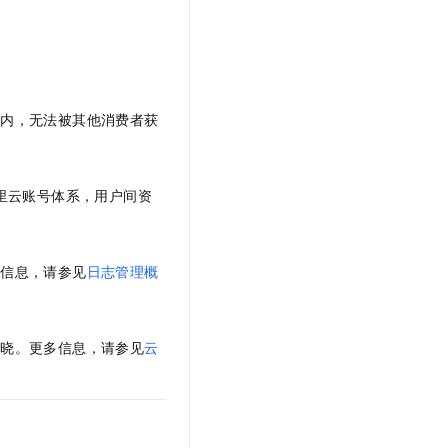
t.diy 一步搞定创意建站
构建大模型应用的安全防护体系
通过自然语言交互简化开发流程,全栈开发支持
通过阿里云安全产品对 AI 应用进行安全防护
间内，无法被其他消费者获
里云账号体系，用户间资
多信息，请参见
日志管理概
知晓。更多信息，请参见
云