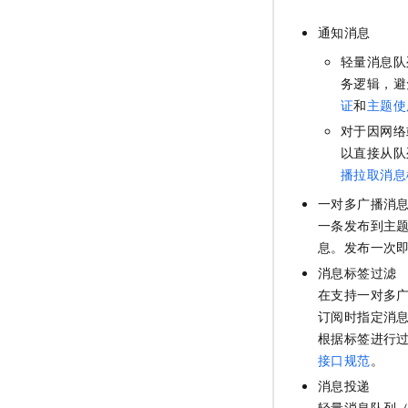
通知消息
轻量消息队
务逻辑，避
证
和
主题使
对于因网络
以直接从队
播拉取消息
一对多广播消
一条发布到主
息。发布一次
消息标签过滤
在支持一对多
订阅时指定消
根据标签进行
接口规范
。
消息投递
轻量消息队列（