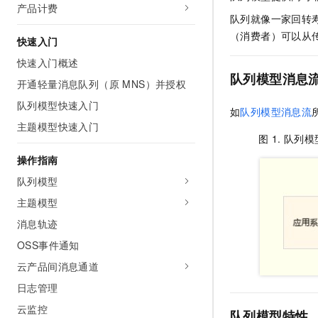
产品计费
AI 产品 免费试用
网络
安全
云开发大赛
队列就像一家回转
Tableau 订阅
1亿+ 大模型 tokens 和 
（消费者）可以从
快速入门
可观测
入门学习赛
中间件
AI空中课堂在线直播课
140+云产品 免费试用
大模型服务
快速入门概述
上云与迁云
产品新客免费试用，最长1
数据库
队列模型消息
开通轻量消息队列（原 MNS）并授权
生态解决方案
千问AI平台-Token Plan
企业出海
大模型ACA认证体验
大数据计算
队列模型快速入门
如
队列模型消息流
助力企业全员 AI 认知与能
行业生态解决方案
主题模型快速入门
政企业务
媒体服务
千问AI平台-模型体验
图 1.
队列模
开发者生态解决方案
在线体验全尺寸、多种模态
操作指南
企业服务与云通信
AI 开发和 AI 应用解决
Happy 系列大模型
队列模型
域名与网站
主题模型
终端用户计算
消息轨迹
OSS事件通知
Serverless
大模型解决方案
云产品间消息通道
开发工具
快速部署 Dify，高效搭建 
日志管理
迁移与运维管理
云监控
队列模型特性