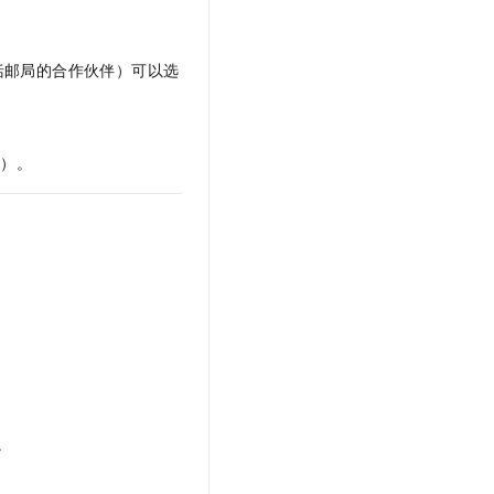
括邮局的合作伙伴）可以选
亭）。
。