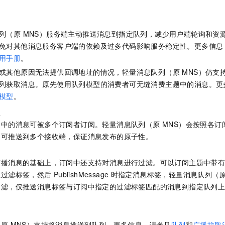
列（原 MNS）
服务端主动推送消息到指定队列，减少用户端轮询和资
免对其他消息服务客户端的依赖及过多代码影响服务稳定性。更多信息
用手册
。
或其他原因无法提供回调地址的情况，
轻量消息队列（原 MNS）
仍支
列获取消息。原先使用队列模型的消费者可无缝消费主题中的消息。更
模型
。
息
题中的消息可被多个订阅者订阅。
轻量消息队列（原 MNS）
会按照各订
即可推送到多个接收端，保证消息发布的原子性。
广播消息的基础上，订阅中还支持对消息进行过滤。可以订阅主题中带
息过滤标签，然后
PublishMessage
时指定消息标签，
轻量消息队列（原
过滤，仅推送消息标签与订阅中指定的过滤标签匹配的消息到指定队列
原 MNS）
支持将消息推送到队列。更多信息，请参见
队列
和
广播拉取