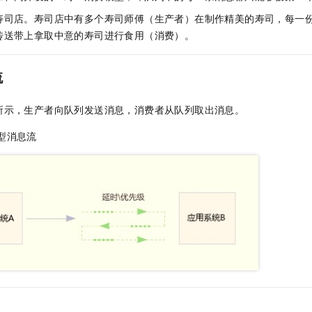
服务生态伙伴
视觉 Coding、空间感知、多模态思考等全面升级
1M上下文，专为长程任务能力而生
云工开物
企业应用
Night Plan 支持 Qwen 3.8-Max
AI 办公
NEW
寿司店。寿司店中有多个寿司师傅（生产者）在制作精美的寿司，每一
Red Hat
30+ 款产品免费体验
夜间 5 折，Qwen/Meoo/TokenPlan 客户专享
AI智能应用
科研合作
传送带上拿取中意的寿司进行食用（消费）。
ERP
堂（旗舰版）
SUSE
智能客服
AI 应用构建
大模型原生
CRM
2个月
自动承接线索
流
建站小程序
Qoder
大模型服务平台百炼-应用模版
OA 办公系统
HOT
NEW
面向真实软件
个人版上线、团队版降价；千问3.8-Max首发发尝鲜
丰富多元化的应用模版和解决方案
所示，生产者向队列发送消息，消费者从队列取出消息。
力提升
财税管理
模板建站
万有无界
大模型服务平台百炼-智能体
型消息流
400电话
定制建站
的模型效果
灵活可视化地构建企业级 Agent
方案
广告营销
模板小程序
秒悟
人工智能平台 PAI
定制小程序
云端极速 AI 
新一代 AI 视频生成模型，深度适配广告营销等场景
AI Native 的算法工程平台，一站式完成建模、训练、推理服务部署
APP 开发
建站系统
AI 应用
10分钟微调：让0.6B模型媲美235B模型
多模态数据信
依托云原生高可用架构,实现Dify私有化部署
用1%尺寸在特定领域达到大模型90%以上效果