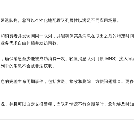
一个 AI 助手
即刻拥有 DeepSeek-R1 满血版
超强辅助，Bol
在企业官网、通讯软件中为客户提供 AI 客服
多种方案随心选，轻松解锁专属 DeepSeek
、延迟队列。您可以个性化地配置队列属性以满足不同应用场景。
者和消费者并发访问同一队列，并能确保某条消息在取出之后的特定时
据业务需求自由伸缩并发访问数。
内，确保消息至少能被成功消费一次。
轻量消息队列（原 MNS）
接入阿
队列中的消息不会被非法获取。
消息的完整生命周期事件，包括发送、接收和删除，方便问题排查。更
情况，并且可以自定义报警项，当队列情况不符合期望时，您能够及时