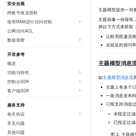
安全合规
主题模型提供一对
跨账号推送授权
主题就像一份报纸
使用RAM进行访问控制
择以下方式来获取
公网访问ACL
让邮局投递员
数据加密
去就近的报刊
开发参考
主题模型消息
概述
功能与特性
如
主题模型消息流
控制台SDK
主题上有多个
客户端SDK
一条消息发布
订阅支持消息
服务支持
未指定过滤
相关协议
已指定过滤
常见问题
其他问题
图 2.
主题模