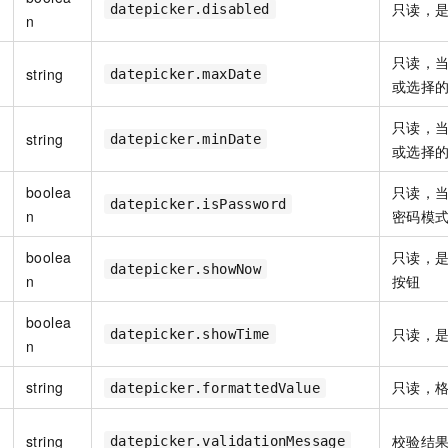
只读，
datepicker.disabled
n
只读，
string
datepicker.maxDate
或选择
只读，
string
datepicker.minDate
或选择
boolea
只读，
datepicker.isPassword
n
密码模
boolea
只读，
datepicker.showNow
n
按钮
boolea
只读，
datepicker.showTime
n
string
只读，
datepicker.formattedValue
string
校验结
datepicker.validationMessage