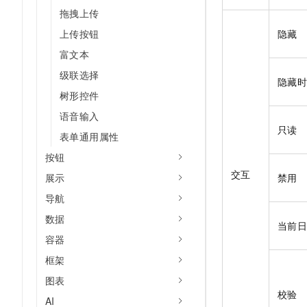
拖拽上传
上传按钮
隐藏
富文本
级联选择
隐藏
树形控件
语音输入
只读
表单通用属性
按钮
交互
展示
禁用
导航
数据
当前
容器
框架
图表
校验
AI