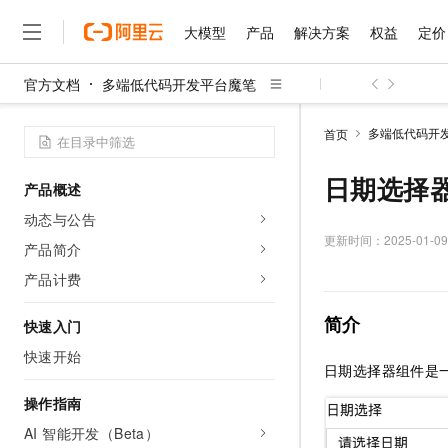
大模型
产品
解决方案
权益
定价
官方文档
多端低代码开发平台魔笔
大模型
产品
解决方案
权益
定价
云市场
伙伴
服务
了解阿里云
精选产品
精选解决方案
普惠上云
产品定价
精选商城
成为销售伙伴
售前咨询
为什么选择阿里云
千问AI平台
多端低代码开
首页
了解云产品的定价详情
大模型服务平台百炼
千问办公，解锁你的工作
普惠上云 官方力荐
分销伙伴
在线服务
网站建设
什么是云计算
大
大模型服务与应用平台
企业级Agent产品，直接
云服务器38元/年起，超
日期选择
产品概述
咨询伙伴
多端小程序
技术领先
云上成本管理
售后服务
千问大模型
Agency Agents：拥
官方推荐返现计划
大模型
动态与公告
大模型
精选产品
精选解决方案
Salesforce 国际版订阅
稳定可靠
管理和优化成本
多元化、高性能、安全可靠
推荐新用户得奖励，单订单
更新时间：
2025-01-09
销售伙伴合作计划
产品简介
自助服务
友盟天域
安全合规
人工智能与机器学习
AI
文本生成
无影云电脑
HappyHorse 打造一
云工开物
产品计费
无影生态合作计划
在线服务
观测云
分析师报告
随时随地安全接入的云上超
高校专属算力普惠，学生认
计算
互联网应用开发
Qwen3.8-Max
HOT
简介
Salesforce On Alibaba C
工单服务
快速入门
智能体时代全能旗舰模型
Tuya 物联网平台阿里云
研究报告与白皮书
云解析DNS
快速拥有专属 OpenClaw
Consulting Partner 合
大数据
容器
快速开始
免费试用
短信专区
日期选择器组件是
蓝凌 OA
Qwen3.7-Plus
AI 大模型销售与服务生
现代化应用
存储
天池大赛
能看、能想、能动手的多模
云原生大数据计算服务 Max
解决方案免费试用 新老
操作指南
电子合同
面向分析的企业级SaaS模
最高领取价值200元试用
安全
网络与CDN
AI 智能开发（Beta）
AI 算法大赛
Qwen3-VL-Plus
畅捷通