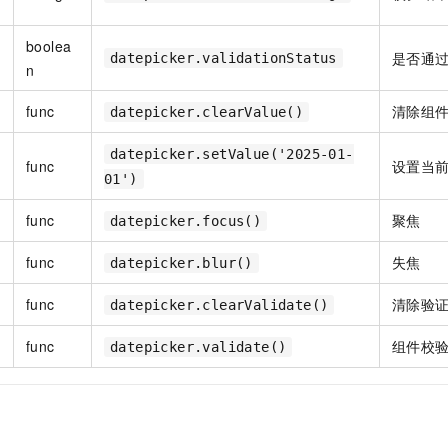
boolea
是否通
datepicker.validationStatus
n
func
清除组件 
datepicker.clearValue()
datepicker.setValue('2025-01-
func
设置当
01')
func
聚焦
datepicker.focus()
func
失焦
datepicker.blur()
func
清除验
datepicker.clearValidate()
func
组件校
datepicker.validate()