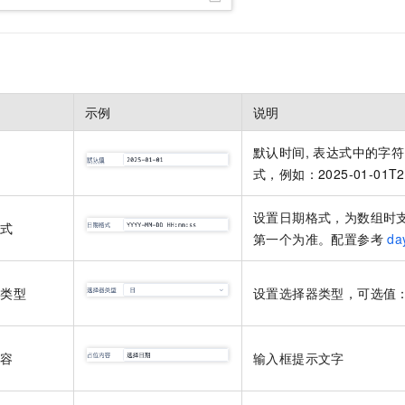
服务生态伙伴
视觉 Coding、空间感知、多模态思考等全面升级
1M上下文，专为长程任务能力而生
云工开物
企业应用
Night Plan 支持 Qwen 3.8-Max
AI 办公
NEW
Red Hat
30+ 款产品免费体验
夜间 5 折，Qwen/Meoo/TokenPlan 客户专享
AI智能应用
科研合作
ERP
堂（旗舰版）
SUSE
智能客服
AI 应用构建
大模型原生
CRM
2个月
自动承接线索
建站小程序
示例
说明
Qoder
大模型服务平台百炼-应用模版
OA 办公系统
HOT
NEW
面向真实软件
个人版上线、团队版降价；千问3.8-Max首发发尝鲜
丰富多元化的应用模版和解决方案
力提升
财税管理
模板建站
默认时间, 表达式中的字符串请
值
万有无界
大模型服务平台百炼-智能体
式，例如：2025-01-01T23
400电话
定制建站
的模型效果
灵活可视化地构建企业级 Agent
方案
广告营销
模板小程序
设置日期格式，为数组时
格式
秒悟
人工智能平台 PAI
第一个为准。配置参考
da
定制小程序
云端极速 AI 
新一代 AI 视频生成模型，深度适配广告营销等场景
AI Native 的算法工程平台，一站式完成建模、训练、推理服务部署
APP 开发
器类型
设置选择器类型
，可选值
建站系统
内容
输入框提示文字
AI 应用
10分钟微调：让0.6B模型媲美235B模型
多模态数据信
依托云原生高可用架构,实现Dify私有化部署
用1%尺寸在特定领域达到大模型90%以上效果