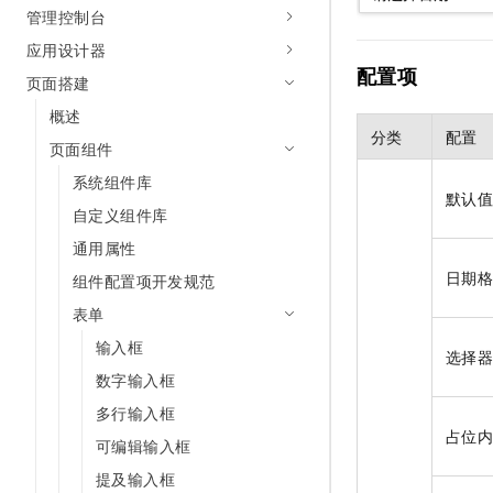
管理控制台
AI 产品 免费试用
网络
安全
云开发大赛
Tableau 订阅
1亿+ 大模型 tokens 和 
应用设计器
可观测
入门学习赛
中间件
配置项
AI空中课堂在线直播课
页面搭建
140+云产品 免费试用
大模型服务
上云与迁云
产品新客免费试用，最长1
数据库
概述
生态解决方案
分类
配置
千问AI平台-Token Plan
页面组件
企业出海
大模型ACA认证体验
大数据计算
助力企业全员 AI 认知与能
系统组件库
行业生态解决方案
政企业务
默认
媒体服务
千问AI平台-模型体验
自定义组件库
开发者生态解决方案
在线体验全尺寸、多种模态
通用属性
企业服务与云通信
AI 开发和 AI 应用解决
日期
Happy 系列大模型
组件配置项开发规范
域名与网站
表单
终端用户计算
输入框
选择
数字输入框
Serverless
大模型解决方案
多行输入框
开发工具
占位
快速部署 Dify，高效搭建 
可编辑输入框
迁移与运维管理
提及输入框