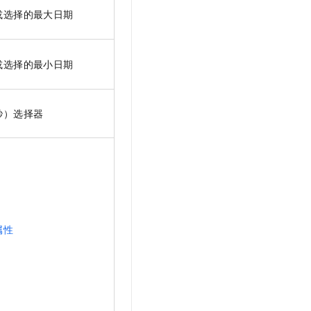
t.diy 一步搞定创意建站
构建大模型应用的安全防护体系
或选择的最大日期
通过自然语言交互简化开发流程,全栈开发支持
通过阿里云安全产品对 AI 应用进行安全防护
或选择的最小日期
秒）选择器
属性