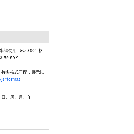
文戏情感细腻自然，动作戏激烈拳拳到肉，实现更强表演能力
支持中英文自由切换，具备更强的噪声鲁棒性
云聚AI 严选权益
SSL 证书
，一键激活高效办公新体验
精选AI产品，从模型到应用全链提效
堡垒机
AI 用量加速计划
应用
防火墙
、识别商机，让客服更高效、服务更出色。
新老同享，达量后返
千问办公
主机安全
NEW
的智能体编程平台
一站式AI生产力平台
使用 ISO 8601 格
AI 应用及服务市场
伶鹊
:59:59Z
企业级人与Agent协作平台，接入和调度多个数字员工
智能客服平台，对话机器人、对话分析、智能外呼
AI 应用
支持多格式匹配，展示以
大模型服务平台百炼 - 全妙
yjs#format
大模型
应用创作平台
多模态内容创作工具，已接入 DeepSeek
自然语言处理
：日、周、月、年
数据标注
机器学习
息提取
与 AI 智能体进行实时音视频通话
从文本、图片、视频中提取结构化的属性信息
构建支持视频理解的 AI 音视频实时通话应用