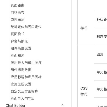
页面路由
网格画布
弹性布局
外边
绝对定位与视口定位
样式
页面模式
形态
弹窗与抽屉
组件高度设置
圆角
页面布局
应用最大与最小宽度
组件绑定数据
单元
应用标题和应用图标
应用主题设置
CSS
单元
自定义三方图标库
样式
页面导入与导出
Chat Builder