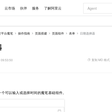
云市场
伙伴
服务
了解阿里云
AI 特惠
数据与 API
成为产品伙伴
企业增值服务
最佳实践
价格计算器
AI 场景体
基础软件
产品伙伴合
阿里云认证
市场活动
配置报价
大模型
发平台魔笔
操作指南
页面搭建
页面组件
表单
日期选择器
自助选配和估算价格
新方式
域名与网站
睿译宝，AI翻译排版一步到位
智启 AI 普惠权益
产品生态集成认证中心
企业支持计划
云上春晚
千问官方 MaaS 平台，为开发者和 Agent 而生，新用户赠送 1 亿 + tokens 额度
云服务器 EC
Qwen Aud
AI Coding
阿里云Maa
2026 阿里云
为企业打
数据集
Windows
大模型认证
模型
NEW
NEW
交付可用成果
值低价云产品抢先购
提供智能易用的域名与建站服务
上传文档即自动完成翻译和格式还原
至高享 1亿+免费 tokens，加速 Al 应用落地
安全可靠、弹
智能编程，一键
器
产品生态伙伴
专家技术服务
云上奥运之旅
弹性计算合作
阿里云中企出
手机三要素
宝塔 Linux
全部认证
价格优势
有专属领域专家
对象存储 OSS
GLM-5.2：长任务时代开源旗舰模型
阿里云 OPC 创新助力计划
云数据库 RD
即刻拥有 DeepS
AI 电商营销
产品生态伙伴工作台
企业增值服务台
云栖战略参考
云存储合作计
云栖大会
身份实名认证
CentOS
训练营
推动算力普惠，释放技术红利
的大模型服务
最高返9万
多领域专家智能体,一键组建 AI 虚拟交付团队
至高百万元 Token 补贴，加速一人公司成长
稳定、安全、高性价比、高性能的云存储服务
真正可用的 1M 上下文,一次完成代码全链路开发
轻松解锁专属 Dee
从图文生成到
复制 MD 格式
 09:53:50
云上的中国
数据库合作计
活动全景
短信
Docker
图片和
站式影视创作平台
人工智能平台 PAI
Hermes Agent，打造自进化智能体
Token Plan 模型订阅计划
Qoder
5 分钟轻松部署
AI 广告创作
企业成长
大模型
NEW
信息公告
看见新力量
云网络合作计
OCR 文字识别
JAVA
级电脑
证享300元代金券
可视化编排打通从文字构思到成片全链路闭环
一站式AI开发、训练和推理服务
自主进化，持久记忆，越用越聪明
Qwen3.8-Max 首发尝鲜，限时加量 10 倍，夜间低至2折
面向真实软件
图文、视频一
Kimi-K3
HappyHors
NEW
魔搭 Mode
loud
服务实践
官网公告
Kimi 最新旗舰模型，长程编程与推理利器
让文字生成流
金融模力时刻
Salesforce O
版
发票查验
全能环境
Qoder CN
Claude Code + GStack 打造工程团队
千问办公，限时限量积分加倍
云原生数据库 P
低代码高效构
AI 建站
NEW
作计划
计划
创新中心
魔搭 ModelSc
健康状态
让AI从“聊天伙伴”进化为能干活的“数字员工”
覆盖公网/内网、递归/权威、移动APP等全场景解析服务
安装技能 GStack，拥有专属 AI 工程团队
你的AI工作搭子，覆盖日常办公高频场景
基于千问大模型等，支持代码智能生成、研发智能问答
0 代码专业建
客户案例
一个可以输入或选择时间的魔笔基础组件。
天气预报查询
操作系统
Deepseek-v4-pro
HappyHors
态合作计划
态智能体模型
旗舰 MoE 大模型，百万上下文与顶尖推理能力
图生视频，流
Compute
同享
容器服务 Kubernetes 版 ACK
万小智 AI 建站低至 15元/月
云防火墙
AI 短剧/漫剧
快递物流查询
WordPress
成为服务伙
高校合作
式云数据仓库
点，立即开启云上创新
提供一站式管理容器应用的 K8s 服务
送.CN域名，送备案服务码
云原生的云上
AI助力短剧
GLM-5.2
Wan2.7-T
Ubuntu