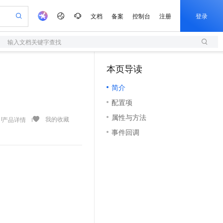
文档
备案
控制台
注册
登录
输入文档关键字查找
验
作计划
器
AI 活动
专业服务
服务伙伴合作计划
开发者社区
加入我们
服务平台百炼
阿里云 OPC 创新助力计划
本页导读
一站式生成采购清单，支持单品或批量购买
S
io：打造专属 AI 语音助手
S产品伙伴计划（繁花）
峰会
造的大模型服务与应用开发平台
轻量应用服务器
一句话生成原生可编辑精美 PPT 文稿
AI 生产力先锋
Al MaaS 服务伙伴赋能合作
域名
博文
Careers
至高可申请百万元
简介
性可伸缩的云计算服务
开启高性价比 AI 编程新体验
Qwen-Audio-3.0-Realtime 端到端实时语音角色扮演
输入一句话想法, 轻松生成专业的 PPT
先锋实践拓展 AI 生产力的边界
快速构建应用程序和网站，即刻迈出上云第一步
Token 补贴，五大权
计划
海大会
伙伴信用分合作计划
商标
问答
社会招聘
配置项
益加速 OPC 成功
S
eek-V4-Pro
数字证书管理服务（原SSL证书）
一键部署幻兽帕鲁游戏服务器
飞天发布时刻
HOT
划
备案
电子书
校园招聘
属性与方法
pSeek-V4-Pro
视频创作，一键激活电商全链路生产力
全托管，含MySQL、PostgreSQL、SQL Server、MariaDB多引擎
实现全站HTTPS，呈现可信的WEB访问
一键购买专属联机服务器，轻松开启游戏
所见，即是所愿
我的收藏
产品详情
更多支持
划
公司注册
镜像站
事件回调
视频生成
语音识别与合成
专属 QwenPaw
短信服务
漫剧工坊：一站式动画创作平台
AI 实训营
HOT
合作伙伴培训与认证
划
上云迁移
的智能体编程平台
站生成，高效打造优质广告素材
从聊天伙伴进化为能主动干活的本地数字员工
快速生产连贯的高质量长漫剧
从基础到进阶，Agent 创客手把手教你
国内短信简单易用，安全可靠，秒级触达，全球覆盖200+国家和地区。
e-1.1-T2V
Qwen3-TTS-Flash
lScope
我要反馈
查询合作伙伴
畅细腻的高质量视频
离线语音合成大模型，多语言方言自适应，低延迟高稳定
n Alibaba Cloud ISV 合作
代维服务
olarDB
建企业门户网站
大数据开发治理平台 DataWorks
10 分钟搭建微信、支付宝小程序
创新加速
ope
登录合作伙伴管理后台
我要建议
站，无忧落地极速上线
以可视化方式快速构建移动和 PC 门户网站
100%兼容MySQL、PostgreSQL，兼容Oracle，支持集中和分布式
高效部署网站，快速应用到小程序
Data Agent 驱动的一站式 Data+AI 开发治理平台
e-1.1-I2V
Cosyvoice-V3-Flash
安全
畅自然，细节丰富
高表现力语音合成大模型，语音克隆听感自然
我要投诉
上云场景组合购
伴
边界网络安全防护产品
漫剧创作，剧本、分镜、视频高效生成
覆盖90%+业务场景，专享组合折扣价
2V
VPN
Fun-ASR