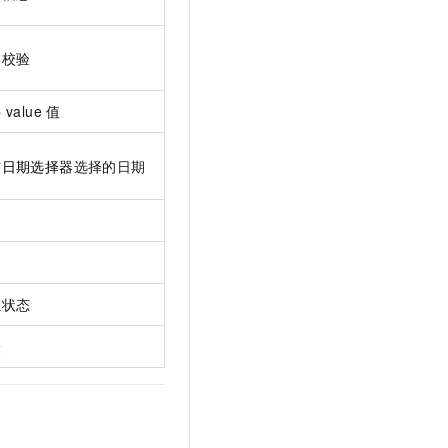
过校验
value 值
前
日期选择器
选择的日期
证状态
验