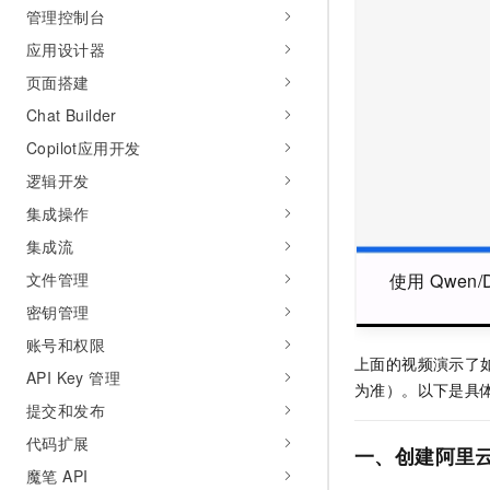
管理控制台
AI 产品 免费试用
网络
安全
云开发大赛
Tableau 订阅
1亿+ 大模型 tokens 和 
应用设计器
可观测
入门学习赛
中间件
AI空中课堂在线直播课
页面搭建
140+云产品 免费试用
大模型服务
上云与迁云
产品新客免费试用，最长1
数据库
Chat Builder
生态解决方案
千问AI平台-Token Plan
Copilot应用开发
企业出海
大模型ACA认证体验
大数据计算
助力企业全员 AI 认知与能
逻辑开发
行业生态解决方案
政企业务
媒体服务
千问AI平台-模型体验
集成操作
开发者生态解决方案
在线体验全尺寸、多种模态
集成流
企业服务与云通信
AI 开发和 AI 应用解决
Happy 系列大模型
文件管理
使用 Qwen/
域名与网站
密钥管理
终端用户计算
账号和权限
上面的视频演示了如
API Key 管理
Serverless
大模型解决方案
为准）。以下是具
提交和发布
开发工具
快速部署 Dify，高效搭建 
代码扩展
一、创建阿里
迁移与运维管理
魔笔 API