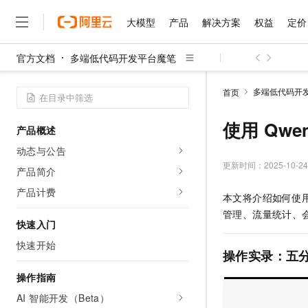
大模型
产品
解决方案
权益
定价
官方文档
多端低代码开发平台魔笔
大模型
产品
解决方案
权益
定价
云市场
伙伴
服务
了解阿里云
精选产品
精选解决方案
普惠上云
产品定价
精选商城
成为销售伙伴
售前咨询
为什么选择阿里云
千问AI平台
多端低代码开
首页
了解云产品的定价详情
大模型服务平台百炼
千问办公，解锁你的工作
普惠上云 官方力荐
分销伙伴
在线服务
网站建设
什么是云计算
大
大模型服务与应用平台
企业级Agent产品，直接
云服务器38元/年起，超
使用 Qwe
产品概述
咨询伙伴
多端小程序
技术领先
云上成本管理
售后服务
千问大模型
Agency Agents：拥
官方推荐返现计划
大模型
动态与公告
大模型
精选产品
精选解决方案
Salesforce 国际版订阅
稳定可靠
管理和优化成本
多元化、高性能、安全可靠
推荐新用户得奖励，单订单
更新时间：
2025-10-24
销售伙伴合作计划
产品简介
自助服务
友盟天域
安全合规
人工智能与机器学习
AI
文本生成
无影云电脑
HappyHorse 打造一
云工开物
产品计费
本文将介绍如何使用 
无影生态合作计划
在线服务
观测云
分析师报告
随时随地安全接入的云上超
高校专属算力普惠，学生认
计算
互联网应用开发
Qwen3.8-Max
管理、流量统计、
HOT
Salesforce On Alibaba C
工单服务
快速入门
智能体时代全能旗舰模型
Tuya 物联网平台阿里云
研究报告与白皮书
云解析DNS
快速拥有专属 OpenClaw
Consulting Partner 合
大数据
容器
快速开始
免费试用
短信专区
操作实录：五分
蓝凌 OA
Qwen3.7-Plus
AI 大模型销售与服务生
现代化应用
存储
天池大赛
能看、能想、能动手的多模
云原生大数据计算服务 Max
解决方案免费试用 新老
操作指南
电子合同
面向分析的企业级SaaS模
最高领取价值200元试用
安全
网络与CDN
AI 智能开发（Beta）
AI 算法大赛
Qwen3-VL-Plus
畅捷通