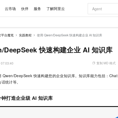
云市场
伙伴
服务
了解阿里云
AI 特惠
数据与 API
成为产品伙伴
企业增值服务
最佳实践
价格计算器
AI 场景体
基础软件
产品伙伴合
阿里云认证
市场活动
配置报价
大模型
发平台魔笔
实践教程
使用 Qwen/DeepSeek 快速构建企业 AI 知识库
自助选配和估算价格
新方式
域名与网站
睿译宝，AI翻译排版一步到位
智启 AI 普惠权益
产品生态集成认证中心
企业支持计划
云上春晚
千问官方 MaaS 平台，为开发者和 Agent 而生，新用户赠送 1 亿 + tokens 额度
云服务器 EC
Qwen Aud
AI Coding
阿里云Maa
2026 阿里云
为企业打
数据集
Windows
大模型认证
模型
NEW
NEW
交付可用成果
值低价云产品抢先购
提供智能易用的域名与建站服务
上传文档即自动完成翻译和格式还原
至高享 1亿+免费 tokens，加速 Al 应用落地
安全可靠、弹
智能编程，一键
n/DeepSeek 快速构建企业 AI 知识库
产品生态伙伴
专家技术服务
云上奥运之旅
弹性计算合作
阿里云中企出
手机三要素
宝塔 Linux
全部认证
价格优势
有专属领域专家
对象存储 OSS
GLM-5.2：长任务时代开源旗舰模型
阿里云 OPC 创新助力计划
云数据库 RD
即刻拥有 DeepS
AI 电商营销
产品生态伙伴工作台
企业增值服务台
云栖战略参考
云存储合作计
云栖大会
身份实名认证
CentOS
训练营
推动算力普惠，释放技术红利
的大模型服务
最高返9万
多领域专家智能体,一键组建 AI 虚拟交付团队
至高百万元 Token 补贴，加速一人公司成长
稳定、安全、高性价比、高性能的云存储服务
真正可用的 1M 上下文,一次完成代码全链路开发
轻松解锁专属 Dee
从图文生成到
复制 MD 格式
 07:03:40
云上的中国
数据库合作计
活动全景
短信
Docker
图片和
站式影视创作平台
人工智能平台 PAI
Hermes Agent，打造自进化智能体
Token Plan 模型订阅计划
Qoder
5 分钟轻松部署
AI 广告创作
企业成长
大模型
NEW
信息公告
Qwen/DeepSeek 快速构建您的企业知识库。知识库能力包括：Ch
看见新力量
云网络合作计
OCR 文字识别
JAVA
级电脑
证享300元代金券
可视化编排打通从文字构思到成片全链路闭环
一站式AI开发、训练和推理服务
自主进化，持久记忆，越用越聪明
Qwen3.8-Max 首发尝鲜，限时加量 10 倍，夜间低至2折
面向真实软件
图文、视频一
Kimi-K3
HappyHors
会话统计等。
NEW
魔搭 Mode
loud
服务实践
官网公告
Kimi 最新旗舰模型，长程编程与推理利器
让文字生成流
金融模力时刻
Salesforce O
版
发票查验
全能环境
Qoder CN
Claude Code + GStack 打造工程团队
千问办公，限时限量积分加倍
云原生数据库 P
低代码高效构
AI 建站
NEW
作计划
计划
创新中心
魔搭 ModelSc
健康状态
让AI从“聊天伙伴”进化为能干活的“数字员工”
覆盖公网/内网、递归/权威、移动APP等全场景解析服务
安装技能 GStack，拥有专属 AI 工程团队
你的AI工作搭子，覆盖日常办公高频场景
基于千问大模型等，支持代码智能生成、研发智能问答
0 代码专业建
钟打造企业级 AI 知识库
客户案例
天气预报查询
操作系统
Deepseek-v4-pro
HappyHors
态合作计划
态智能体模型
旗舰 MoE 大模型，百万上下文与顶尖推理能力
图生视频，流
Compute
同享
容器服务 Kubernetes 版 ACK
万小智 AI 建站低至 15元/月
云防火墙
AI 短剧/漫剧
快递物流查询
WordPress
成为服务伙
高校合作
式云数据仓库
点，立即开启云上创新
提供一站式管理容器应用的 K8s 服务
送.CN域名，送备案服务码
云原生的云上
AI助力短剧
GLM-5.2
Wan2.7-T
Ubuntu