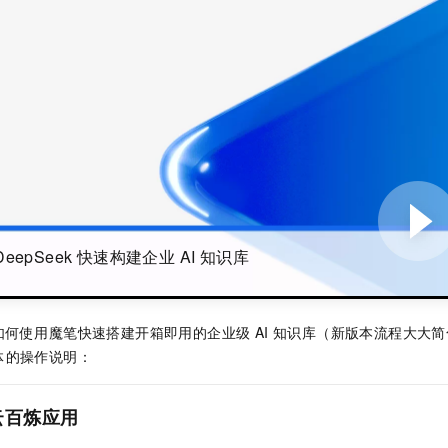
服务生态伙伴
视觉 Coding、空间感知、多模态思考等全面升级
1M上下文，专为长程任务能力而生
云工开物
企业应用
Night Plan 支持 Qwen 3.8-Max
AI 办公
NEW
Red Hat
30+ 款产品免费体验
夜间 5 折，Qwen/Meoo/TokenPlan 客户专享
AI智能应用
科研合作
ERP
堂（旗舰版）
SUSE
智能客服
AI 应用构建
大模型原生
CRM
2个月
自动承接线索
建站小程序
Qoder
大模型服务平台百炼-应用模版
OA 办公系统
HOT
NEW
面向真实软件
个人版上线、团队版降价；千问3.8-Max首发发尝鲜
丰富多元化的应用模版和解决方案
力提升
财税管理
模板建站
万有无界
大模型服务平台百炼-智能体
400电话
定制建站
的模型效果
灵活可视化地构建企业级 Agent
方案
广告营销
模板小程序
秒悟
人工智能平台 PAI
DeepSeek 快速构建企业 AI 知识库
定制小程序
云端极速 AI 
新一代 AI 视频生成模型，深度适配广告营销等场景
AI Native 的算法工程平台，一站式完成建模、训练、推理服务部署
APP 开发
何使用魔笔快速搭建开箱即用的企业级 AI 知识库（新版本流程大大
建站系统
体的操作说明：
AI 应用
10分钟微调：让0.6B模型媲美235B模型
多模态数据信
云百炼应用
依托云原生高可用架构,实现Dify私有化部署
用1%尺寸在特定领域达到大模型90%以上效果