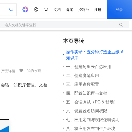
文档
备案
控制台
注册
登录
输入文档关键字查找
验
作计划
器
AI 活动
专业服务
服务伙伴合作计划
开发者社区
加入我们
服务平台百炼
阿里云 OPC 创新助力计划
本页导读
一站式生成采购清单，支持单品或批量购买
S
io：打造专属 AI 语音助手
S产品伙伴计划（繁花）
峰会
造的大模型服务与应用开发平台
轻量应用服务器
一句话生成原生可编辑精美 PPT 文稿
AI 生产力先锋
Al MaaS 服务伙伴赋能合作
域名
博文
Careers
至高可申请百万元
操作实录：五分钟打造企业级 AI
性可伸缩的云计算服务
开启高性价比 AI 编程新体验
Qwen-Audio-3.0-Realtime 端到端实时语音角色扮演
输入一句话想法, 轻松生成专业的 PPT
先锋实践拓展 AI 生产力的边界
快速构建应用程序和网站，即刻迈出上云第一步
Token 补贴，五大权
计划
海大会
伙伴信用分合作计划
商标
问答
社会招聘
知识库
益加速 OPC 成功
S
eek-V4-Pro
数字证书管理服务（原SSL证书）
一键部署幻兽帕鲁游戏服务器
飞天发布时刻
HOT
一、创建阿里云百炼应用
划
备案
电子书
校园招聘
pSeek-V4-Pro
视频创作，一键激活电商全链路生产力
全托管，含MySQL、PostgreSQL、SQL Server、MariaDB多引擎
实现全站HTTPS，呈现可信的WEB访问
一键购买专属联机服务器，轻松开启游戏
所见，即是所愿
我的收藏
产品详情
更多支持
二、创建魔笔应用
划
公司注册
镜像站
视频生成
语音识别与合成
专属 QwenPaw
短信服务
漫剧工坊：一站式动画创作平台
AI 实训营
HOT
三、应用参数配置
at 会话、知识库管理、文档
合作伙伴培训与认证
划
上云迁移
的智能体编程平台
站生成，高效打造优质广告素材
从聊天伙伴进化为能主动干活的本地数字员工
快速生产连贯的高质量长漫剧
从基础到进阶，Agent 创客手把手教你
国内短信简单易用，安全可靠，秒级触达，全球覆盖200+国家和地区。
e-1.1-T2V
Qwen3-TTS-Flash
四、配置知识库与文档
lScope
我要反馈
查询合作伙伴
畅细腻的高质量视频
离线语音合成大模型，多语言方言自适应，低延迟高稳定
n Alibaba Cloud ISV 合作
代维服务
olarDB
建企业门户网站
大数据开发治理平台 DataWorks
10 分钟搭建微信、支付宝小程序
五、会话测试（PC & 移动）
创新加速
ope
登录合作伙伴管理后台
我要建议
站，无忧落地极速上线
以可视化方式快速构建移动和 PC 门户网站
100%兼容MySQL、PostgreSQL，兼容Oracle，支持集中和分布式
高效部署网站，快速应用到小程序
Data Agent 驱动的一站式 Data+AI 开发治理平台
e-1.1-I2V
Cosyvoice-V3-Flash
六、设置匿名访问权限
安全
畅自然，细节丰富
高表现力语音合成大模型，语音克隆听感自然
我要投诉
上云场景组合购
七、应用定制与权限逻辑说明
伴
边界网络安全防护产品
漫剧创作，剧本、分镜、视频高效生成
覆盖90%+业务场景，专享组合折扣价
2V
VPN
Fun-ASR
八、将应用发布到生产环境