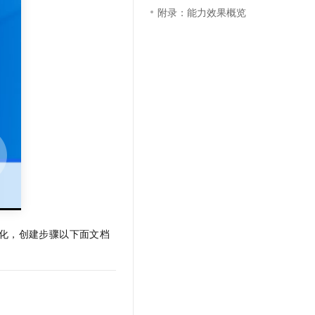
文戏情感细腻自然，动作戏激烈拳拳到肉，实现更强表演能力
支持中英文自由切换，具备更强的噪声鲁棒性
云聚AI 严选权益
附录：能力效果概览
SSL 证书
，一键激活高效办公新体验
精选AI产品，从模型到应用全链提效
堡垒机
AI 用量加速计划
应用
防火墙
、识别商机，让客服更高效、服务更出色。
新老同享，达量后返
千问办公
主机安全
NEW
的智能体编程平台
一站式AI生产力平台
AI 应用及服务市场
伶鹊
企业级人与Agent协作平台，接入和调度多个数字员工
智能客服平台，对话机器人、对话分析、智能外呼
AI 应用
大模型服务平台百炼 - 全妙
大模型
应用创作平台
多模态内容创作工具，已接入 DeepSeek
自然语言处理
简化，创建步骤以下面文档
数据标注
机器学习
息提取
与 AI 智能体进行实时音视频通话
从文本、图片、视频中提取结构化的属性信息
构建支持视频理解的 AI 音视频实时通话应用