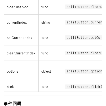
clearDisabled
func
splitButton.clearDi
currentIndex
string
splitButton.current
setCurrentIndex
func
splitButton.setCurr
clearCurrentIndex
func
splitButton.clearCu
options
object
splitButton.option
click
func
splitButton.click()
事件回调