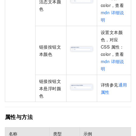
活态文本颜
color
，查看
色
mdn 详细说
明
设置
文本颜
色
，对应
链接按钮文
CSS 属性：
本颜色
color
，查看
mdn 详细说
明
链接按钮文
详情参见
通用
本悬浮时颜
属性
色
属性与方法
名称
类型
示例