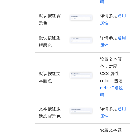
明
默认按钮背
详情参见
通用
景色
属性
默认按钮边
详情参见
通用
框颜色
属性
设置
文本颜
色
，对应
默认按钮文
CSS 属性：
本颜色
color
，查看
mdn 详细说
明
文本按钮激
详情参见
通用
活态背景色
属性
设置
文本颜