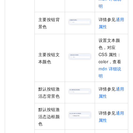
明
主要按钮背
详情参见
通用
景色
属性
设置
文本颜
色
，对应
主要按钮文
CSS 属性：
本颜色
color
，查看
mdn 详细说
明
默认按钮激
详情参见
通用
活态背景色
属性
默认按钮激
详情参见
通用
活态边框颜
属性
色