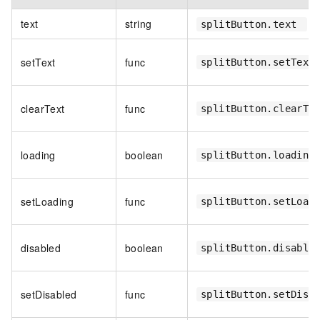
text
string
splitButton.text
setText
func
splitButton.setTex
clearText
func
splitButton.clearTe
loading
boolean
splitButton.loading
setLoading
func
splitButton.setLoad
disabled
boolean
splitButton.disable
setDisabled
func
splitButton.setDisa