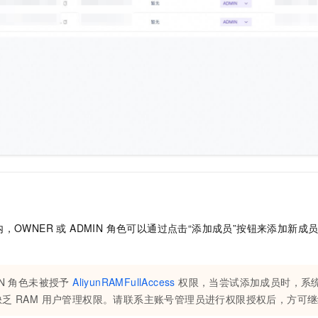
一个 AI 助手
即刻拥有 DeepSeek-R1 满血版
超强辅助，Bol
在企业官网、通讯软件中为客户提供 AI 客服
多种方案随心选，轻松解锁专属 DeepSeek
，OWNER 或 ADMIN 角色可以通过点击“添加成员”按钮来添加新
IN 角色未被授予
AliyunRAMFullAccess
权限，当尝试添加成员时，系
缺乏 RAM 用户管理权限。请联系主账号管理员进行权限授权后，方可