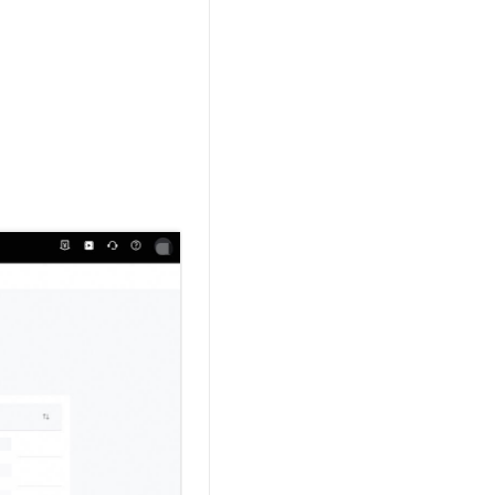
文戏情感细腻自然，动作戏激烈拳拳到肉，实现更强表演能力
支持中英文自由切换，具备更强的噪声鲁棒性
云聚AI 严选权益
SSL 证书
，一键激活高效办公新体验
精选AI产品，从模型到应用全链提效
堡垒机
AI 用量加速计划
应用
防火墙
、识别商机，让客服更高效、服务更出色。
新老同享，达量后返
千问办公
主机安全
NEW
的智能体编程平台
一站式AI生产力平台
AI 应用及服务市场
伶鹊
企业级人与Agent协作平台，接入和调度多个数字员工
智能客服平台，对话机器人、对话分析、智能外呼
AI 应用
大模型服务平台百炼 - 全妙
大模型
应用创作平台
多模态内容创作工具，已接入 DeepSeek
自然语言处理
数据标注
机器学习
息提取
与 AI 智能体进行实时音视频通话
从文本、图片、视频中提取结构化的属性信息
构建支持视频理解的 AI 音视频实时通话应用