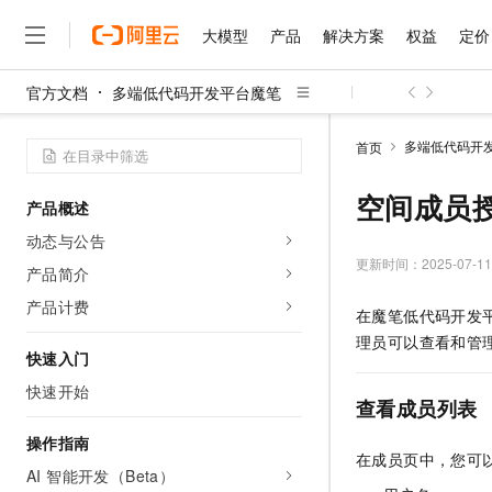
大模型
产品
解决方案
权益
定价
官方文档
多端低代码开发平台魔笔
大模型
产品
解决方案
权益
定价
云市场
伙伴
服务
了解阿里云
精选产品
精选解决方案
普惠上云
产品定价
精选商城
成为销售伙伴
售前咨询
为什么选择阿里云
千问AI平台
多端低代码开
首页
了解云产品的定价详情
大模型服务平台百炼
千问办公，解锁你的工作
普惠上云 官方力荐
分销伙伴
在线服务
网站建设
什么是云计算
大
大模型服务与应用平台
企业级Agent产品，直接
云服务器38元/年起，超
空间成员
产品概述
咨询伙伴
多端小程序
技术领先
云上成本管理
售后服务
千问大模型
Agency Agents：拥
官方推荐返现计划
大模型
动态与公告
大模型
精选产品
精选解决方案
Salesforce 国际版订阅
稳定可靠
管理和优化成本
多元化、高性能、安全可靠
推荐新用户得奖励，单订单
更新时间：
2025-07-11
销售伙伴合作计划
产品简介
自助服务
友盟天域
安全合规
人工智能与机器学习
AI
文本生成
无影云电脑
HappyHorse 打造一
云工开物
产品计费
在魔笔低代码开发
无影生态合作计划
在线服务
观测云
分析师报告
随时随地安全接入的云上超
高校专属算力普惠，学生认
计算
互联网应用开发
Qwen3.8-Max
理员可以查看和管
HOT
Salesforce On Alibaba C
工单服务
快速入门
智能体时代全能旗舰模型
Tuya 物联网平台阿里云
研究报告与白皮书
云解析DNS
快速拥有专属 OpenClaw
Consulting Partner 合
大数据
容器
快速开始
免费试用
短信专区
查看成员列表
蓝凌 OA
Qwen3.7-Plus
AI 大模型销售与服务生
现代化应用
存储
天池大赛
能看、能想、能动手的多模
云原生大数据计算服务 Max
解决方案免费试用 新老
操作指南
电子合同
在成员页中，您可
面向分析的企业级SaaS模
最高领取价值200元试用
安全
网络与CDN
AI 智能开发（Beta）
AI 算法大赛
Qwen3-VL-Plus
畅捷通