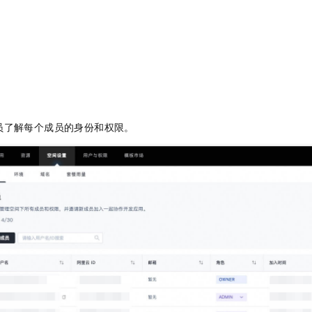
服务生态伙伴
视觉 Coding、空间感知、多模态思考等全面升级
1M上下文，专为长程任务能力而生
云工开物
企业应用
Night Plan 支持 Qwen 3.8-Max
AI 办公
NEW
Red Hat
30+ 款产品免费体验
夜间 5 折，Qwen/Meoo/TokenPlan 客户专享
AI智能应用
科研合作
ERP
堂（旗舰版）
SUSE
智能客服
AI 应用构建
大模型原生
CRM
2个月
自动承接线索
建站小程序
Qoder
大模型服务平台百炼-应用模版
OA 办公系统
HOT
NEW
面向真实软件
个人版上线、团队版降价；千问3.8-Max首发发尝鲜
丰富多元化的应用模版和解决方案
力提升
财税管理
模板建站
员了解每个成员的身份和权限。
万有无界
大模型服务平台百炼-智能体
400电话
定制建站
的模型效果
灵活可视化地构建企业级 Agent
方案
广告营销
模板小程序
秒悟
人工智能平台 PAI
定制小程序
云端极速 AI 
新一代 AI 视频生成模型，深度适配广告营销等场景
AI Native 的算法工程平台，一站式完成建模、训练、推理服务部署
APP 开发
建站系统
AI 应用
10分钟微调：让0.6B模型媲美235B模型
多模态数据信
依托云原生高可用架构,实现Dify私有化部署
用1%尺寸在特定领域达到大模型90%以上效果