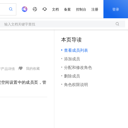
文档
备案
控制台
注册
登录
输入文档关键字查找
验
作计划
器
AI 活动
专业服务
服务伙伴合作计划
开发者社区
加入我们
服务平台百炼
阿里云 OPC 创新助力计划
本页导读
一站式生成采购清单，支持单品或批量购买
S
io：打造专属 AI 语音助手
S产品伙伴计划（繁花）
峰会
造的大模型服务与应用开发平台
轻量应用服务器
一句话生成原生可编辑精美 PPT 文稿
AI 生产力先锋
Al MaaS 服务伙伴赋能合作
域名
博文
Careers
至高可申请百万元
查看成员列表
性可伸缩的云计算服务
开启高性价比 AI 编程新体验
Qwen-Audio-3.0-Realtime 端到端实时语音角色扮演
输入一句话想法, 轻松生成专业的 PPT
先锋实践拓展 AI 生产力的边界
快速构建应用程序和网站，即刻迈出上云第一步
Token 补贴，五大权
计划
海大会
伙伴信用分合作计划
商标
问答
社会招聘
添加成员
益加速 OPC 成功
S
eek-V4-Pro
数字证书管理服务（原SSL证书）
一键部署幻兽帕鲁游戏服务器
飞天发布时刻
HOT
划
备案
电子书
校园招聘
分配和修改角色
pSeek-V4-Pro
视频创作，一键激活电商全链路生产力
全托管，含MySQL、PostgreSQL、SQL Server、MariaDB多引擎
实现全站HTTPS，呈现可信的WEB访问
一键购买专属联机服务器，轻松开启游戏
所见，即是所愿
我的收藏
产品详情
更多支持
划
公司注册
镜像站
删除成员
视频生成
语音识别与合成
专属 QwenPaw
短信服务
漫剧工坊：一站式动画创作平台
AI 实训营
HOT
过空间设置中的成员页，管
合作伙伴培训与认证
角色权限说明
划
上云迁移
的智能体编程平台
站生成，高效打造优质广告素材
从聊天伙伴进化为能主动干活的本地数字员工
快速生产连贯的高质量长漫剧
从基础到进阶，Agent 创客手把手教你
国内短信简单易用，安全可靠，秒级触达，全球覆盖200+国家和地区。
e-1.1-T2V
Qwen3-TTS-Flash
lScope
我要反馈
查询合作伙伴
畅细腻的高质量视频
离线语音合成大模型，多语言方言自适应，低延迟高稳定
n Alibaba Cloud ISV 合作
代维服务
olarDB
建企业门户网站
大数据开发治理平台 DataWorks
10 分钟搭建微信、支付宝小程序
创新加速
ope
登录合作伙伴管理后台
我要建议
站，无忧落地极速上线
以可视化方式快速构建移动和 PC 门户网站
100%兼容MySQL、PostgreSQL，兼容Oracle，支持集中和分布式
高效部署网站，快速应用到小程序
Data Agent 驱动的一站式 Data+AI 开发治理平台
e-1.1-I2V
Cosyvoice-V3-Flash
安全
畅自然，细节丰富
高表现力语音合成大模型，语音克隆听感自然
我要投诉
上云场景组合购
伴
边界网络安全防护产品
漫剧创作，剧本、分镜、视频高效生成
覆盖90%+业务场景，专享组合折扣价
2V
VPN
Fun-ASR