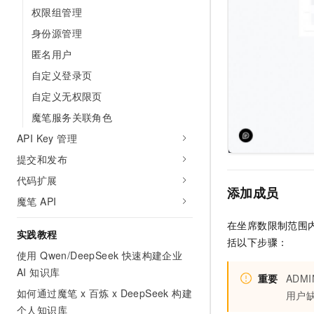
10 分钟在聊天系统中增加
权限组管理
专有云
身份源管理
匿名用户
自定义登录页
自定义无权限页
魔笔服务关联角色
API Key 管理
提交和发布
代码扩展
添加成员
魔笔 API
在坐席数限制范围内
实践教程
括以下步骤：
使用 Qwen/DeepSeek 快速构建企业
AI 知识库
重要
ADM
如何通过魔笔 x 百炼 x DeepSeek 构建
用户
个人知识库