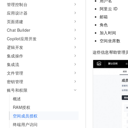
用户名
管理控制台
AI 产品 免费试用
网络
安全
云开发大赛
阿里云 ID
Tableau 订阅
1亿+ 大模型 tokens 和 
应用设计器
可观测
入门学习赛
邮箱
中间件
AI空中课堂在线直播课
页面搭建
140+云产品 免费试用
大模型服务
角色
上云与迁云
产品新客免费试用，最长1
数据库
Chat Builder
加入时间
生态解决方案
千问AI平台-Token Plan
Copilot应用开发
企业出海
大模型ACA认证体验
空间坐席数
大数据计算
助力企业全员 AI 认知与能
逻辑开发
行业生态解决方案
政企业务
这些信息帮助管理
媒体服务
千问AI平台-模型体验
集成操作
开发者生态解决方案
在线体验全尺寸、多种模态
集成流
企业服务与云通信
AI 开发和 AI 应用解决
Happy 系列大模型
文件管理
域名与网站
密钥管理
终端用户计算
账号和权限
概述
Serverless
大模型解决方案
RAM授权
开发工具
快速部署 Dify，高效搭建 
空间成员授权
迁移与运维管理
终端用户访问