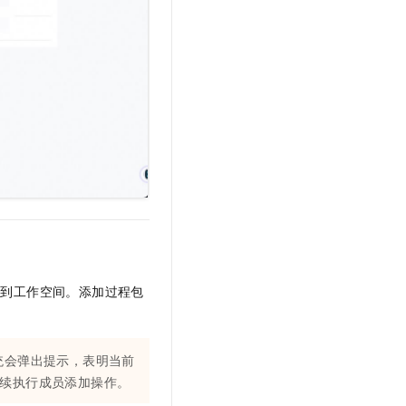
t.diy 一步搞定创意建站
构建大模型应用的安全防护体系
通过自然语言交互简化开发流程,全栈开发支持
通过阿里云安全产品对 AI 应用进行安全防护
成员到工作空间。添加过程包
统会弹出提示，表明当前
继续执行成员添加操作。