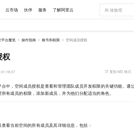
云市场
伙伴
服务
了解阿里云
AI 特惠
数据与 API
成为产品伙伴
企业增值服务
最佳实践
价格计算器
AI 场景体
基础软件
产品伙伴合
阿里云认证
市场活动
配置报价
大模型
发平台魔笔
操作指南
账号和权限
空间成员授权
自助选配和估算价格
新方式
域名与网站
睿译宝，AI翻译排版一步到位
智启 AI 普惠权益
产品生态集成认证中心
企业支持计划
云上春晚
千问官方 MaaS 平台，为开发者和 Agent 而生，新用户赠送 1 亿 + tokens 额度
云服务器 EC
Qwen Aud
AI Coding
阿里云Maa
2026 阿里云
为企业打
数据集
Windows
大模型认证
模型
NEW
NEW
交付可用成果
值低价云产品抢先购
提供智能易用的域名与建站服务
上传文档即自动完成翻译和格式还原
至高享 1亿+免费 tokens，加速 Al 应用落地
安全可靠、弹
智能编程，一键
授权
产品生态伙伴
专家技术服务
云上奥运之旅
弹性计算合作
阿里云中企出
手机三要素
宝塔 Linux
全部认证
价格优势
有专属领域专家
对象存储 OSS
GLM-5.2：长任务时代开源旗舰模型
阿里云 OPC 创新助力计划
云数据库 RD
即刻拥有 DeepS
AI 电商营销
产品生态伙伴工作台
企业增值服务台
云栖战略参考
云存储合作计
云栖大会
身份实名认证
CentOS
训练营
推动算力普惠，释放技术红利
的大模型服务
最高返9万
多领域专家智能体,一键组建 AI 虚拟交付团队
至高百万元 Token 补贴，加速一人公司成长
稳定、安全、高性价比、高性能的云存储服务
真正可用的 1M 上下文,一次完成代码全链路开发
轻松解锁专属 Dee
从图文生成到
复制 MD 格式
 01:16:07
云上的中国
数据库合作计
活动全景
短信
Docker
图片和
站式影视创作平台
人工智能平台 PAI
Hermes Agent，打造自进化智能体
Token Plan 模型订阅计划
Qoder
5 分钟轻松部署
AI 广告创作
企业成长
大模型
NEW
信息公告
平台中，空间成员授权是查看和管理团队成员开发权限的关键功能。通
看见新力量
云网络合作计
OCR 文字识别
JAVA
级电脑
证享300元代金券
可视化编排打通从文字构思到成片全链路闭环
一站式AI开发、训练和推理服务
自主进化，持久记忆，越用越聪明
Qwen3.8-Max 首发尝鲜，限时加量 10 倍，夜间低至2折
面向真实软件
图文、视频一
Kimi-K3
HappyHors
理所有成员的权限，添加新成员，并为他们分配适当的角色。
NEW
魔搭 Mode
loud
服务实践
官网公告
Kimi 最新旗舰模型，长程编程与推理利器
让文字生成流
金融模力时刻
Salesforce O
版
发票查验
全能环境
Qoder CN
Claude Code + GStack 打造工程团队
千问办公，限时限量积分加倍
云原生数据库 P
低代码高效构
AI 建站
NEW
作计划
计划
创新中心
魔搭 ModelSc
健康状态
让AI从“聊天伙伴”进化为能干活的“数字员工”
覆盖公网/内网、递归/权威、移动APP等全场景解析服务
安装技能 GStack，拥有专属 AI 工程团队
你的AI工作搭子，覆盖日常办公高频场景
基于千问大模型等，支持代码智能生成、研发智能问答
0 代码专业建
客户案例
天气预报查询
操作系统
Deepseek-v4-pro
HappyHors
态合作计划
态智能体模型
旗舰 MoE 大模型，百万上下文与顶尖推理能力
图生视频，流
Compute
同享
容器服务 Kubernetes 版 ACK
万小智 AI 建站低至 15元/月
云防火墙
AI 短剧/漫剧
快递物流查询
WordPress
成为服务伙
高校合作
以查看当前空间的所有成员及其详细信息，包括：
式云数据仓库
点，立即开启云上创新
提供一站式管理容器应用的 K8s 服务
送.CN域名，送备案服务码
云原生的云上
AI助力短剧
GLM-5.2
Wan2.7-T
Ubuntu