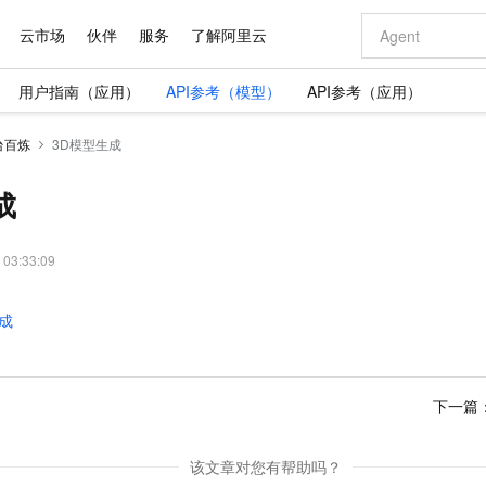
云市场
伙伴
服务
了解阿里云
用户指南（应用）
API参考（模型）
API参考（应用）
AI 特惠
数据与 API
成为产品伙伴
企业增值服务
最佳实践
价格计算器
AI 场景体
基础软件
产品伙伴合
阿里云认证
市场活动
配置报价
大模型
台百炼
3D模型生成
自助选配和估算价格
步到位
域名与网站
智启 AI 普惠权益
产品生态集成认证中心
企业支持计划
云上春晚
Qwen Audio：打造专属 AI 语音助手
千问官方 MaaS 平台，为开发者和 Agent 而生，新用户赠送 1 亿 + tokens 额度
云服务器 EC
一句话生成原生
AI Coding
阿里云Maa
2026 阿里云
为企业打
数据集
Windows
大模型认证
模型
NEW
NEW
格式还原
值低价云产品抢先购
提供智能易用的域名与建站服务
至高享 1亿+免费 tokens，加速 Al 应用落地
Qwen-Audio-3.0-Realtime 端到端实时语音角色扮演
安全可靠、弹
输入一句话想法,
智能编程，一键
成
产品生态伙伴
专家技术服务
云上奥运之旅
弹性计算合作
阿里云中企出
手机三要素
宝塔 Linux
全部认证
价格优势
开源旗舰模型
对象存储 OSS
即刻拥有 DeepSeek-V4-Pro
阿里云 OPC 创新助力计划
云数据库 RD
一键部署幻兽
AI 电商营销
产品生态伙伴工作台
企业增值服务台
云栖战略参考
云存储合作计
云栖大会
身份实名认证
CentOS
训练营
推动算力普惠，释放技术红利
的大模型服务
最高返9万
真正可用的 1M 上下文,一次完成代码全链路开发
轻松解锁专属 DeepSeek-V4-Pro
至高百万元 Token 补贴，加速一人公司成长
稳定、安全、高性价比、高性能的云存储服务
一键购买专属
从图文生成到
 03:33:09
云上的中国
数据库合作计
活动全景
短信
Docker
图片和
自进化智能体
人工智能平台 PAI
5 分钟轻松部署专属 QwenPaw
Token Plan 模型订阅计划
Qoder
高效搭建 AI
AI 广告创作
企业成长
大模型
NEW
HOT
信息公告
生成
看见新力量
云网络合作计
OCR 文字识别
JAVA
级电脑
越聪明
证享300元代金券
一站式AI开发、训练和推理服务
Qwen3.8-Max 首发尝鲜，限时加量 10 倍，夜间低至2折
从聊天伙伴进化为能主动干活的本地数字员工
面向真实软件
图文、视频一
Kimi-K3
HappyHors
NEW
魔搭 Mode
loud
服务实践
官网公告
Kimi 最新旗舰模型，长程编程与推理利器
让文字生成流
金融模力时刻
Salesforce O
版
发票查验
全能环境
Qoder CN
Claude Code + GStack 打造工程团队
千问办公，限时限量积分加倍
云原生数据库 P
低代码高效构
AI 建站
NEW
作计划
计划
创新中心
魔搭 ModelSc
健康状态
让AI从“聊天伙伴”进化为能干活的“数字员工”
覆盖公网/内网、递归/权威、移动APP等全场景解析服务
安装技能 GStack，拥有专属 AI 工程团队
你的AI工作搭子，覆盖日常办公高频场景
基于千问大模型等，支持代码智能生成、研发智能问答
0 代码专业建
客户案例
天气预报查询
操作系统
Deepseek-v4-pro
HappyHors
下一篇
态合作计划
态智能体模型
旗舰 MoE 大模型，百万上下文与顶尖推理能力
图生视频，流
Compute
同享
容器服务 Kubernetes 版 ACK
万小智 AI 建站低至 15元/月
云防火墙
AI 短剧/漫剧
快递物流查询
WordPress
成为服务伙
高校合作
式云数据仓库
点，立即开启云上创新
提供一站式管理容器应用的 K8s 服务
送.CN域名，送备案服务码
云原生的云上
AI助力短剧
该文章对您有帮助吗？
GLM-5.2
Wan2.7-T
Ubuntu