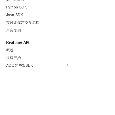
Python SDK
Java SDK
实时多模态交互流程
声音复刻
Realtime API
概述
快速开始
AOQ客户端SDK
向量与排序
通用文本向量
多模态向量
排序模型（Rerank）
为什么选择阿里云
大模型
产品和定
更多模型