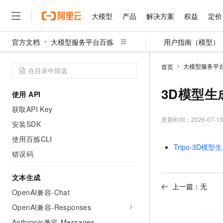
大模型
产品
解决方案
权益
定价
官方文档
大模型服务平台百炼
用户指南（模型）
大模型
产品
解决方案
权益
定价
云市场
伙伴
服务
了解阿里云
精选产品
精选解决方案
普惠上云
产品定价
精选商城
成为销售伙伴
售前咨询
为什么选择阿里云
千问AI平台
大模型服务平
首页
了解云产品的定价详情
大模型服务平台百炼
睿译宝，AI翻译排版一
普惠上云 官方力荐
分销伙伴
在线服务
网站建设
什么是云计算
大
大模型服务与应用平台
上传文档即自动完成翻译和
云服务器38元/年起，超
3D模型生
使用 API
咨询伙伴
多端小程序
技术领先
云上成本管理
售后服务
千问大模型
GLM-5.2：长任务时代
官方推荐返现计划
大模型
获取API Key
大模型
精选产品
精选解决方案
Salesforce 国际版订阅
稳定可靠
管理和优化成本
多元化、高性能、安全可靠
推荐新用户得奖励，单订单
更新时间：
2026-07-13
销售伙伴合作计划
安装SDK
自助服务
友盟天域
安全合规
人工智能与机器学习
AI
文本生成
无影云电脑
Hermes Agent，打造
云工开物
使用百炼CLI
无影生态合作计划
在线服务
Tripo-3D模型
观测云
分析师报告
随时随地安全接入的云上超
自主进化，持久记忆，越用
高校专属算力普惠，学生认
计算
互联网应用开发
错误码
Qwen3.8-Max
HOT
Salesforce On Alibaba C
工单服务
智能体时代全能旗舰模型
Tuya 物联网平台阿里云
研究报告与白皮书
云解析DNS
快速拥有专属 OpenClaw
Consulting Partner 合
大数据
容器
文本生成
免费试用
短信专区
蓝凌 OA
Qwen3.7-Plus
上一篇：无
AI 大模型销售与服务生
OpenAI兼容-Chat
现代化应用
存储
天池大赛
能看、能想、能动手的多模
云原生大数据计算服务 Max
解决方案免费试用 新老
电子合同
OpenAI兼容-Responses
面向分析的企业级SaaS模
最高领取价值200元试用
安全
网络与CDN
AI 算法大赛
Qwen3-VL-Plus
畅捷通
Anthropic兼容-Messages