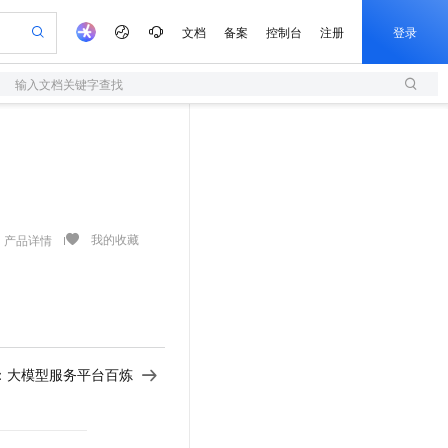
文档
备案
控制台
注册
登录
输入文档关键字查找
验
作计划
器
AI 活动
专业服务
服务伙伴合作计划
开发者社区
加入我们
服务平台百炼
阿里云 OPC 创新助力计划
一站式生成采购清单，支持单品或批量购买
S
可编辑精美 PPT 文稿
S产品伙伴计划（繁花）
峰会
造的大模型服务与应用开发平台
轻量应用服务器
Agency Agents：拥有专属领域专家
AI 生产力先锋
Al MaaS 服务伙伴赋能合作
域名
博文
Careers
至高可申请百万元
性可伸缩的云计算服务
 轻松生成专业的 PPT
开启高性价比 AI 编程新体验
先锋实践拓展 AI 生产力的边界
快速构建应用程序和网站，即刻迈出上云第一步
多领域专家智能体,一键组建 AI 虚拟交付团队
Token 补贴，五大权
计划
海大会
伙伴信用分合作计划
商标
问答
社会招聘
益加速 OPC 成功
S
帕鲁游戏服务器
数字证书管理服务（原SSL证书）
HappyHorse 打造一站式影视创作平台
飞天发布时刻
HOT
划
备案
电子书
校园招聘
联机服务器，轻松开启游戏
视频创作，一键激活电商全链路生产力
全托管，含MySQL、PostgreSQL、SQL Server、MariaDB多引擎
实现全站HTTPS，呈现可信的WEB访问
所见，即是所愿
可视化编排打通从文字构思到成片全链路闭环
我的收藏
产品详情
更多支持
划
公司注册
镜像站
视频生成
语音识别与合成
 智能体与工作流应用
短信服务
漫剧工坊：一站式动画创作平台
AI 实训营
合作伙伴培训与认证
划
上云迁移
的智能体编程平台
站生成，高效打造优质广告素材
通过阿里云百炼高效搭建AI应用,助力高效开发
快速生产连贯的高质量长漫剧
从基础到进阶，Agent 创客手把手教你
国内短信简单易用，安全可靠，秒级触达，全球覆盖200+国家和地区。
e-1.1-T2V
Qwen3-TTS-Flash
lScope
我要反馈
查询合作伙伴
畅细腻的高质量视频
离线语音合成大模型，多语言方言自适应，低延迟高稳定
n Alibaba Cloud ISV 合作
代维服务
olarDB
建企业门户网站
大数据开发治理平台 DataWorks
10 分钟搭建微信、支付宝小程序
创新加速
ope
登录合作伙伴管理后台
我要建议
站，无忧落地极速上线
以可视化方式快速构建移动和 PC 门户网站
100%兼容MySQL、PostgreSQL，兼容Oracle，支持集中和分布式
高效部署网站，快速应用到小程序
Data Agent 驱动的一站式 Data+AI 开发治理平台
e-1.1-I2V
Cosyvoice-V3-Flash
：
大模型服务平台百炼
安全
畅自然，细节丰富
高表现力语音合成大模型，语音克隆听感自然
我要投诉
上云场景组合购
伴
边界网络安全防护产品
漫剧创作，剧本、分镜、视频高效生成
覆盖90%+业务场景，专享组合折扣价
2V
VPN
Fun-ASR