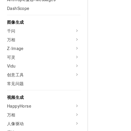
AI 产品 免费试用
网络
安全
云开发大赛
DashScope
Tableau 订阅
1亿+ 大模型 tokens 和 
可观测
入门学习赛
中间件
AI空中课堂在线直播课
图像生成
140+云产品 免费试用
大模型服务
上云与迁云
产品新客免费试用，最长1
数据库
千问
生态解决方案
千问AI平台-Token Plan
万相
企业出海
大模型ACA认证体验
大数据计算
助力企业全员 AI 认知与能
Z-Image
行业生态解决方案
政企业务
媒体服务
千问AI平台-模型体验
可灵
开发者生态解决方案
在线体验全尺寸、多种模态
Vidu
企业服务与云通信
AI 开发和 AI 应用解决
Happy 系列大模型
创意工具
域名与网站
常见问题
终端用户计算
视频生成
Serverless
大模型解决方案
HappyHorse
开发工具
万相
快速部署 Dify，高效搭建 
人像驱动
迁移与运维管理