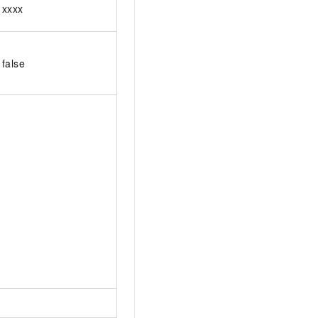
xxxx
false