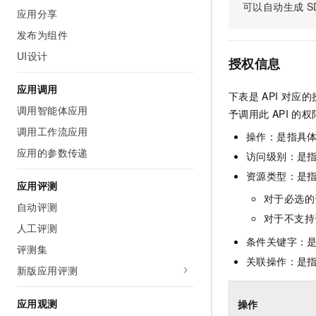
可以自动生成
S
AI 产品 免费试用
网络
应用分享
安全
云开发大赛
Tableau 订阅
1亿+ 大模型 tokens 和 
发布为组件
可观测
入门学习赛
中间件
AI空中课堂在线直播课
140+云产品 免费试用
UI设计
大模型服务
授权信息
上云与迁云
产品新客免费试用，最长1
数据库
生态解决方案
应用调用
千问AI平台-Token Plan
下表是
API
对应的
企业出海
大模型ACA认证体验
大数据计算
调用智能体应用
予调用此
API
的权
助力企业全员 AI 认知与能
行业生态解决方案
政企业务
调用工作流应用
媒体服务
千问AI平台-模型体验
操作：是指具
开发者生态解决方案
在线体验全尺寸、多种模态
应用的参数传递
访问级别：是指
企业服务与云通信
AI 开发和 AI 应用解决
资源类型：是
Happy 系列大模型
应用评测
域名与网站
对于必选的
自动评测
终端用户计算
对于不支持
人工评测
条件关键字：
Serverless
评测集
大模型解决方案
关联操作：是
新版应用评测
开发工具
快速部署 Dify，高效搭建 
迁移与运维管理
应用观测
操作