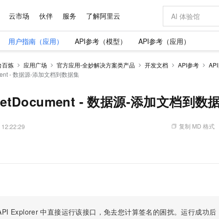
云市场
伙伴
服务
了解阿里云
用户指南（应用）
API参考（模型）
API参考（应用）
AI 特惠
数据与 API
成为产品伙伴
企业增值服务
最佳实践
价格计算器
AI 场景体
基础软件
产品伙伴合
阿里云认证
市场活动
配置报价
大模型
台百炼
应用广场
官方应用-全妙解决方案类产品
开发文档
API参考
AP
自助选配和估算价格
cument - 数据源-添加文档到数据集
新方式
域名与网站
睿译宝，AI翻译排版一步到位
智启 AI 普惠权益
产品生态集成认证中心
企业支持计划
云上春晚
千问官方 MaaS 平台，为开发者和 Agent 而生，新用户赠送 1 亿 + tokens 额度
云服务器 EC
Qwen Aud
AI Coding
阿里云Maa
2026 阿里云
为企业打
数据集
Windows
大模型认证
模型
NEW
NEW
交付可用成果
值低价云产品抢先购
提供智能易用的域名与建站服务
上传文档即自动完成翻译和格式还原
至高享 1亿+免费 tokens，加速 Al 应用落地
安全可靠、弹
智能编程，一键
产品生态伙伴
专家技术服务
云上奥运之旅
弹性计算合作
阿里云中企出
手机三要素
宝塔 Linux
全部认证
asetDocument - 数据源-添加文档到数
价格优势
有专属领域专家
对象存储 OSS
GLM-5.2：长任务时代开源旗舰模型
阿里云 OPC 创新助力计划
云数据库 RD
即刻拥有 DeepS
AI 电商营销
产品生态伙伴工作台
企业增值服务台
云栖战略参考
云存储合作计
云栖大会
身份实名认证
CentOS
训练营
推动算力普惠，释放技术红利
的大模型服务
最高返9万
多领域专家智能体,一键组建 AI 虚拟交付团队
至高百万元 Token 补贴，加速一人公司成长
稳定、安全、高性价比、高性能的云存储服务
真正可用的 1M 上下文,一次完成代码全链路开发
轻松解锁专属 Dee
从图文生成到
复制 MD 格式
 12:22:29
云上的中国
数据库合作计
活动全景
短信
Docker
图片和
站式影视创作平台
人工智能平台 PAI
Hermes Agent，打造自进化智能体
Token Plan 模型订阅计划
Qoder
5 分钟轻松部署
AI 广告创作
企业成长
大模型
NEW
信息公告
看见新力量
云网络合作计
OCR 文字识别
JAVA
级电脑
证享300元代金券
可视化编排打通从文字构思到成片全链路闭环
一站式AI开发、训练和推理服务
自主进化，持久记忆，越用越聪明
Qwen3.8-Max 首发尝鲜，限时加量 10 倍，夜间低至2折
面向真实软件
图文、视频一
。
Kimi-K3
HappyHors
NEW
魔搭 Mode
loud
服务实践
官网公告
Kimi 最新旗舰模型，长程编程与推理利器
让文字生成流
金融模力时刻
Salesforce O
版
发票查验
全能环境
Qoder CN
Claude Code + GStack 打造工程团队
千问办公，限时限量积分加倍
云原生数据库 P
低代码高效构
AI 建站
NEW
作计划
计划
创新中心
魔搭 ModelSc
健康状态
让AI从“聊天伙伴”进化为能干活的“数字员工”
覆盖公网/内网、递归/权威、移动APP等全场景解析服务
安装技能 GStack，拥有专属 AI 工程团队
你的AI工作搭子，覆盖日常办公高频场景
基于千问大模型等，支持代码智能生成、研发智能问答
0 代码专业建
客户案例
天气预报查询
操作系统
Deepseek-v4-pro
HappyHors
态合作计划
态智能体模型
旗舰 MoE 大模型，百万上下文与顶尖推理能力
图生视频，流
Compute
同享
容器服务 Kubernetes 版 ACK
万小智 AI 建站低至 15元/月
云防火墙
AI 短剧/漫剧
快递物流查询
WordPress
成为服务伙
高校合作
式云数据仓库
点，立即开启云上创新
提供一站式管理容器应用的 K8s 服务
送.CN域名，送备案服务码
云原生的云上
AI助力短剧
PI Explorer
中直接运行该接口，免去您计算签名的困扰。运行成功后，OpenA
GLM-5.2
Wan2.7-T
Ubuntu