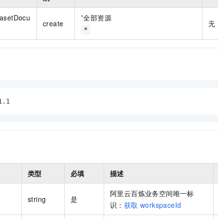
一个 AI 助手
即刻拥有 DeepSeek-R1 满血版
超强辅助，Bol
在企业官网、通讯软件中为客户提供 AI 客服
多种方案随心选，轻松解锁专属 DeepSeek
tasetDocu
*
全部资源
create
无
*
1.1
类型
必填
描述
阿里云百炼业务空间唯一标
string
是
识：
获取 workspaceId