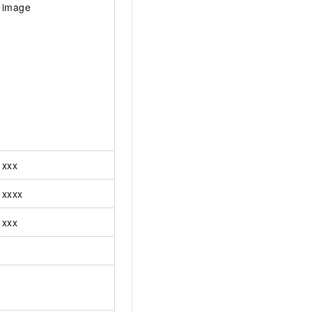
image
xxx
xxxx
xxx