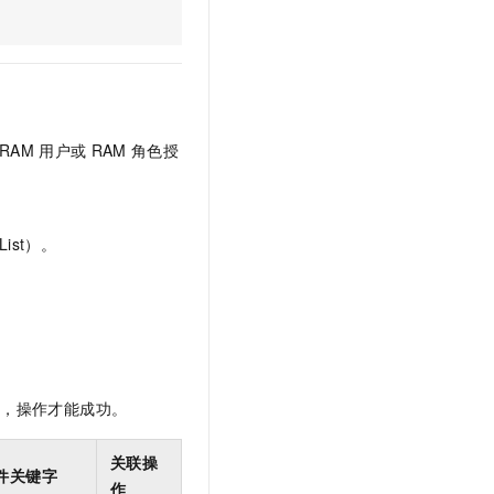
文戏情感细腻自然，动作戏激烈拳拳到肉，实现更强表演能力
支持中英文自由切换，具备更强的噪声鲁棒性
云聚AI 严选权益
SSL 证书
，一键激活高效办公新体验
精选AI产品，从模型到应用全链提效
堡垒机
AI 用量加速计划
应用
防火墙
、识别商机，让客服更高效、服务更出色。
新老同享，达量后返
千问办公
主机安全
NEW
RAM
用户或
RAM
角色授
的智能体编程平台
一站式AI生产力平台
AI 应用及服务市场
伶鹊
企业级人与Agent协作平台，接入和调度多个数字员工
智能客服平台，对话机器人、对话分析、智能外呼
ist）。
AI 应用
大模型服务平台百炼 - 全妙
大模型
应用创作平台
多模态内容创作工具，已接入 DeepSeek
自然语言处理
数据标注
限，操作才能成功。
机器学习
息提取
与 AI 智能体进行实时音视频通话
关联操
从文本、图片、视频中提取结构化的属性信息
构建支持视频理解的 AI 音视频实时通话应用
件关键字
作