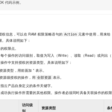
服务生态伙伴
视觉 Coding、空间感知、多模态思考等全面升级
1M上下文，专为长程任务能力而生
DK
代码示例。
云工开物
企业应用
Night Plan 支持 Qwen 3.8-Max
AI 办公
NEW
Red Hat
30+ 款产品免费体验
夜间 5 折，Qwen/Meoo/TokenPlan 客户专享
AI智能应用
科研合作
ERP
堂（旗舰版）
SUSE
智能客服
AI 应用构建
大模型原生
CRM
2个月
自动承接线索
建站小程序
Qoder
大模型服务平台百炼-应用模版
OA 办公系统
HOT
NEW
授权信息，可以在
RAM
权限策略语句的
元素中使用，用来给
Action
面向真实软件
个人版上线、团队版降价；千问3.8-Max首发发尝鲜
丰富多元化的应用模版和解决方案
限。具体说明如下：
力提升
财税管理
模板建站
万有无界
大模型服务平台百炼-智能体
体的权限点。
400电话
定制建站
的模型效果
灵活可视化地构建企业级 Agent
每个操作的访问级别，取值为写入（Write）、读取（Read）或列出（L
方案
广告营销
模板小程序
指操作中支持授权的资源类型。具体说明如下：
秒悟
人工智能平台 PAI
定制小程序
云端极速 AI 
新一代 AI 视频生成模型，深度适配广告营销等场景
AI Native 的算法工程平台，一站式完成建模、训练、推理服务部署
资源类型，用前面加 * 表示。
资源级授权的操作，用
表示。
APP 开发
全部资源
是指云产品自身定义的条件关键字。
建站系统
指成功执行操作所需要的其他权限。操作者必须同时具备关联操作的权
AI 应用
10分钟微调：让0.6B模型媲美235B模型
多模态数据信
访问级
依托云原生高可用架构,实现Dify私有化部署
用1%尺寸在特定领域达到大模型90%以上效果
资源类型
条
别