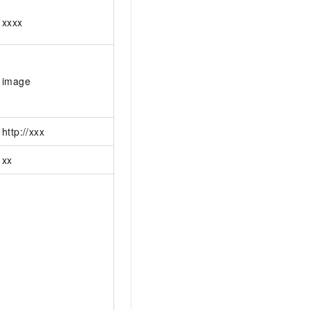
xxxx
image
http://xxx
xx