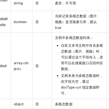
string
否
废弃：不可用
当前记录多模态数据（图片、
ndleM
boolean
否
视频）是否落索引库，默认
edia
true
文档中多模态数据列表：
仅富文本等文档中存在多模
态数据（图片、视频）时，
可以通过这个字段传入，进
array<ob
而可以在搜索接口召回对应
Medi
否
ject>
数据。
文档本身为多模态数据时，
此字段为空，通过
docType+url 指定数据即
可。
object
否
多模态数据