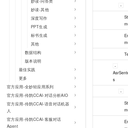
妙读-问答类
妙读-其他
St
深度写作
m
PPT生成
标书生成
E
m
其他
数据结构
T
版本说明
最佳实践
AsrSent
更多
s
官方应用-全妙轻应用系列
官方应用-伶鹊CCAI-对话分析AIO
St
官方应用-伶鹊CCAI-语音对话机器
m
人
官方应用-伶鹊CCAI-客服对话
E
Agent