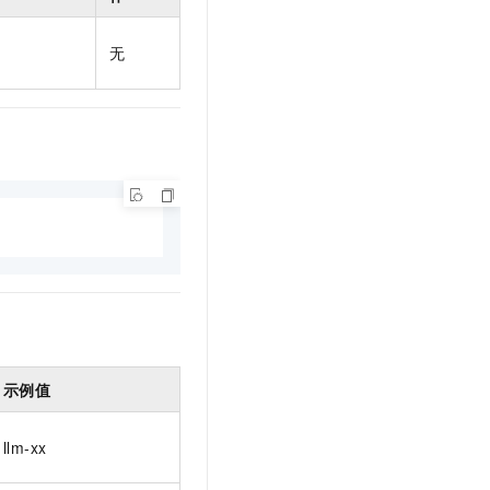
t.diy 一步搞定创意建站
构建大模型应用的安全防护体系
通过自然语言交互简化开发流程,全栈开发支持
通过阿里云安全产品对 AI 应用进行安全防护
无
示例值
llm-xx