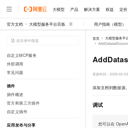
Skill
大模型
产品
解决方案
权益
定价
Skill
官方文档
大模型服务平台百炼
用户指南（模型）
MCP
大模型
产品
解决方案
权益
定价
云市场
伙伴
服务
了解阿里云
精选产品
精选解决方案
普惠上云
产品定价
精选商城
成为销售伙伴
售前咨询
为什么选择阿里云
千问AI平台
MCP 简介
大模型服务平
首页
了解云产品的定价详情
AddDatasetDo
大模型服务平台百炼
千问办公，解锁你的工作
普惠上云 官方力荐
分销伙伴
在线服务
网站建设
什么是云计算
大
官方 MCP 服务
大模型服务与应用平台
企业级Agent产品，直接
云服务器38元/年起，超
咨询伙伴
多端小程序
技术领先
自定义MCP服务
AddDat
云上成本管理
售后服务
千问大模型
Agency Agents：拥
官方推荐返现计划
大模型
大模型
外部调用
精选产品
精选解决方案
Salesforce 国际版订阅
稳定可靠
管理和优化成本
多元化、高性能、安全可靠
推荐新用户得奖励，单订单
销售伙伴合作计划
自助服务
常见问题
更新时间：
2026-02-03
友盟天域
安全合规
人工智能与机器学习
AI
文本生成
无影云电脑
HappyHorse 打造一
云工开物
无影生态合作计划
在线服务
观测云
分析师报告
插件
随时随地安全接入的云上超
高校专属算力普惠，学生认
计算
互联网应用开发
添加文档到数据源
Qwen3.8-Max
HOT
Salesforce On Alibaba C
工单服务
插件概述
智能体时代全能旗舰模型
Tuya 物联网平台阿里云
研究报告与白皮书
云解析DNS
快速拥有专属 OpenClaw
Consulting Partner 合
大数据
容器
免费试用
官方和第三方插件
短信专区
调试
蓝凌 OA
Qwen3.7-Plus
AI 大模型销售与服务生
现代化应用
存储
天池大赛
自定义插件
能看、能想、能动手的多模
云原生大数据计算服务 Max
解决方案免费试用 新老
电子合同
面向分析的企业级SaaS模
最高领取价值200元试用
安全
网络与CDN
您可以在
OpenA
AI 算法大赛
Qwen3-VL-Plus
应用发布与分享
畅捷通