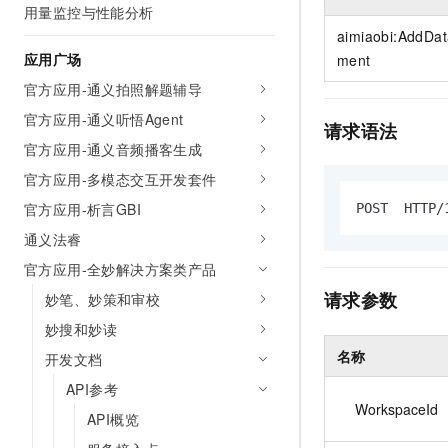
10 分钟在聊天系统中增加
用量监控与性能分析
专有云
aimiaobi:AddDa
应用广场
ment
官方应用-通义拍照解题辅导
官方应用-通义听悟Agent
请求语法
官方应用-通义音频播客生成
官方应用-多模态交互开发套件
官方应用-析言GBI
POST  HTTP/
通义法睿
官方应用-全妙解决方案类产品
请求参数
妙笔、妙策和审校
妙搜和妙读
名称
开发文档
API参考
WorkspaceId
API概览