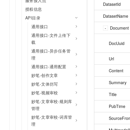
服务接入点
DatasetId
授权信息
DatasetName
API目录
通用接口
Document
通用接口-文件上传下
载
DocUuid
通用接口-异步任务管
理
Url
通用接口-通用配置
Content
妙笔-创作文章
Summary
妙笔-文体仿写
妙笔-视频审校
Title
妙笔-文章审校-规则库
PubTime
管理
妙笔-文章审校-词库管
SourceFro
理
Multimodal