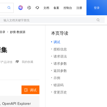
文档
备案
控制台
注册
登录
输入文档关键字查找
验
作计划
器
AI 活动
专业服务
服务伙伴合作计划
开发者社区
加入我们
服务平台百炼
阿里云 OPC 创新助力计划
I目录
妙搜-数据源
本页导读
（1）
一站式生成采购清单，支持单品或批量购买
S
io：打造专属 AI 语音助手
S产品伙伴计划（繁花）
峰会
造的大模型服务与应用开发平台
轻量应用服务器
一句话生成原生可编辑精美 PPT 文稿
AI 生产力先锋
Al MaaS 服务伙伴赋能合作
域名
博文
Careers
至高可申请百万元
调试
性可伸缩的云计算服务
开启高性价比 AI 编程新体验
Qwen-Audio-3.0-Realtime 端到端实时语音角色扮演
输入一句话想法, 轻松生成专业的 PPT
先锋实践拓展 AI 生产力的边界
快速构建应用程序和网站，即刻迈出上云第一步
Token 补贴，五大权
计划
海大会
伙伴信用分合作计划
商标
问答
社会招聘
据集
授权信息
益加速 OPC 成功
S
eek-V4-Pro
数字证书管理服务（原SSL证书）
一键部署幻兽帕鲁游戏服务器
飞天发布时刻
HOT
划
备案
电子书
校园招聘
请求语法
pSeek-V4-Pro
视频创作，一键激活电商全链路生产力
全托管，含MySQL、PostgreSQL、SQL Server、MariaDB多引擎
实现全站HTTPS，呈现可信的WEB访问
一键购买专属联机服务器，轻松开启游戏
所见，即是所愿
更多支持
我的收藏
产品详情
划
公司注册
镜像站
请求参数
视频生成
语音识别与合成
专属 QwenPaw
短信服务
漫剧工坊：一站式动画创作平台
AI 实训营
HOT
合作伙伴培训与认证
返回参数
划
上云迁移
的智能体编程平台
站生成，高效打造优质广告素材
从聊天伙伴进化为能主动干活的本地数字员工
快速生产连贯的高质量长漫剧
从基础到进阶，Agent 创客手把手教你
国内短信简单易用，安全可靠，秒级触达，全球覆盖200+国家和地区。
e-1.1-T2V
Qwen3-TTS-Flash
lScope
我要反馈
查询合作伙伴
示例
畅细腻的高质量视频
离线语音合成大模型，多语言方言自适应，低延迟高稳定
n Alibaba Cloud ISV 合作
代维服务
olarDB
建企业门户网站
大数据开发治理平台 DataWorks
10 分钟搭建微信、支付宝小程序
错误码
创新加速
ope
登录合作伙伴管理后台
我要建议
站，无忧落地极速上线
以可视化方式快速构建移动和 PC 门户网站
100%兼容MySQL、PostgreSQL，兼容Oracle，支持集中和分布式
高效部署网站，快速应用到小程序
Data Agent 驱动的一站式 Data+AI 开发治理平台
e-1.1-I2V
Cosyvoice-V3-Flash
调试
变更历史
安全
畅自然，细节丰富
高表现力语音合成大模型，语音克隆听感自然
我要投诉
上云场景组合购
伴
边界网络安全防护产品
漫剧创作，剧本、分镜、视频高效生成
覆盖90%+业务场景，专享组合折扣价
PI Explorer
2V
VPN
Fun-ASR