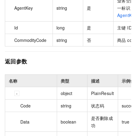
业务空间
AgentKey
string
是
一标识：
AgentKe
Id
long
是
主键 ID
CommodityCode
string
否
商品 cod
返回参数
名称
类型
描述
示例值
object
PlainResult
Code
string
状态码
success
是否删除成
Data
boolean
true
功