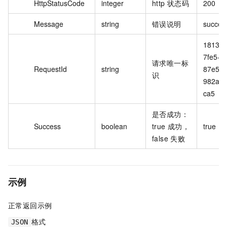
HttpStatusCode
integer
http 状态码
200
Message
string
错误说明
success
1813ce
7fe5-4
请求唯一标
RequestId
string
87e5-
识
982a4
ca5
是否成功：
Success
boolean
true 成功，
true
false 失败
示例
正常返回示例
格式
JSON