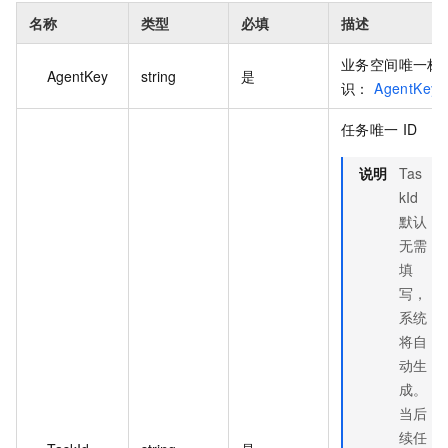
名称
类型
必填
描述
业务空间唯一标
AgentKey
string
是
识：
AgentKey
任务唯一 ID
说明
Tas
kId
默认
无需
填
写，
系统
将自
动生
成。
当后
续任