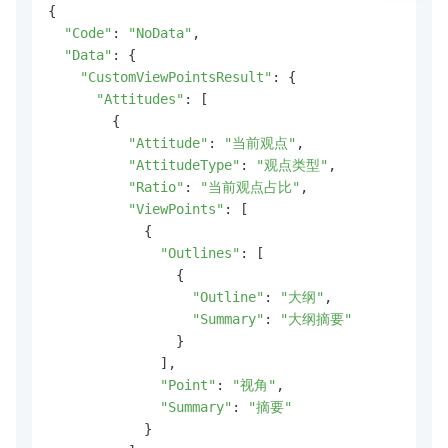
{

"Code"
: 
"NoData"
,

"Data"
: {

"CustomViewPointsResult"
: {

"Attitudes"
: [

        {

"Attitude"
: 
"当前观点"
,

"AttitudeType"
: 
"观点类型"
,

"Ratio"
: 
"当前观点占比"
,

"ViewPoints"
: [

            {

"Outlines"
: [

                {

"Outline"
: 
"大纲"
,

"Summary"
: 
"大纲摘要"
                }

              ],

"Point"
: 
"视角"
,

"Summary"
: 
"摘要"
            }
