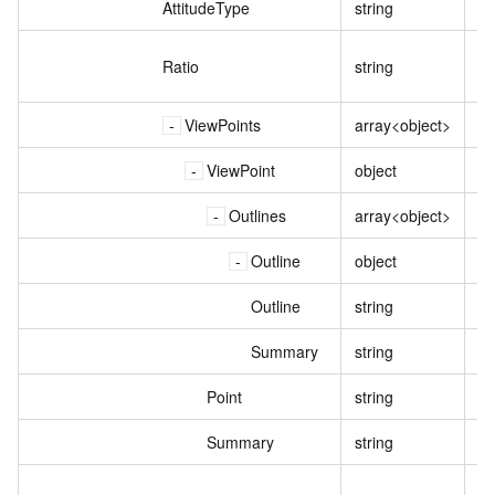
AttitudeType
string
观
Ratio
string
当
ViewPoints
array<object>
选
ViewPoint
object
Outlines
array<object>
大
Outline
object
Outline
string
大
Summary
string
大
Point
string
生
Summary
string
摘