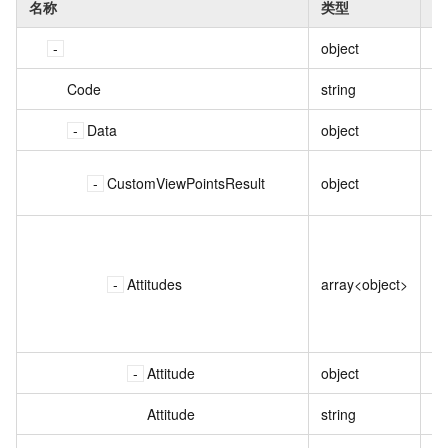
名称
类型
描
object
Pl
Code
string
状
Data
object
业
自
CustomViewPointsResult
object
析
自
表
Attitudes
array<object>
据
入
点
Attitude
object
Attitude
string
当