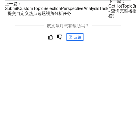
下一篇：
上一篇：
GetHotTopicB
SubmitCustomTopicSelectionPerspectiveAnalysisTask
- 查询完整播
- 提交自定义热点选题视角分析任务
榜）
该文章对您有帮助吗？
反馈