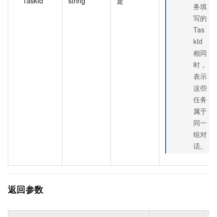
TaskId
string
是
务填
写的
Tas
kId
相同
时，
表示
这些
任务
属于
同一
组对
话。
返回参数