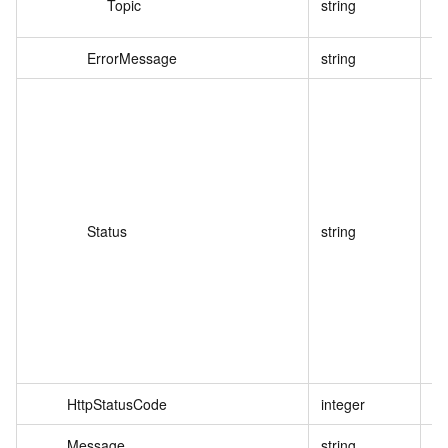
Topic
string
热
ErrorMessage
string
错
任
(
待
R
行
S
Status
string
成
S
暂
失
C
取
HttpStatusCode
integer
h
Message
string
错