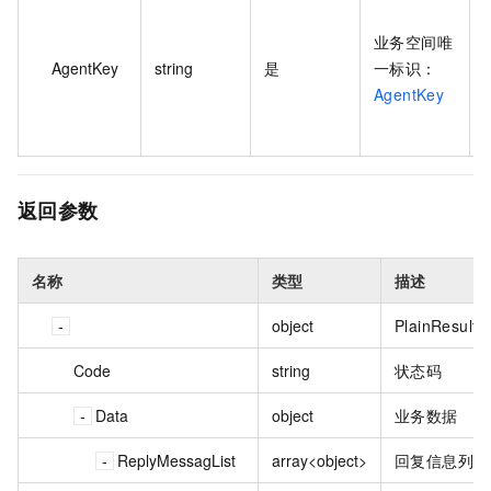
f
业务空间唯
AgentKey
string
是
一标识：
AgentKey
b
返回参数
名称
类型
描述
object
PlainResult
Code
string
状态码
Data
object
业务数据
ReplyMessagList
array<object>
回复信息列表