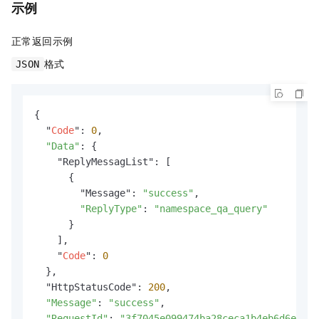
示例
正常返回示例
格式
JSON
{

  "
Code
": 
0
,

"Data"
: {

    "ReplyMessagList": [

      {

        "Message": 
"success"
,

"ReplyType"
: 
"namespace_qa_query"
      }

    ],

    "
Code
": 
0
  },

  "HttpStatusCode": 
200
,

"Message"
: 
"success"
,

"RequestId"
: 
"3f7045e099474ba28ceca1b4eb6d6e21"
,
