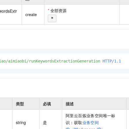
一个 AI 助手
即刻拥有 DeepSeek-R1 满血版
超强辅助，Bol
在企业官网、通讯软件中为客户提供 AI 客服
多种方案随心选，轻松解锁专属 DeepSeek
*
全部资源
wordsExtr
create
*
iao/aimiaobi/runKeywordsExtractionGeneration
HTTP/1.1
类型
必填
描述
阿里云百炼业务空间唯一标
string
是
识：获取
业务空间