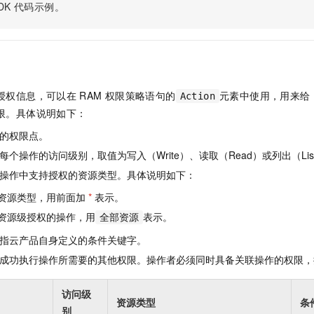
服务生态伙伴
视觉 Coding、空间感知、多模态思考等全面升级
1M上下文，专为长程任务能力而生
DK
代码示例。
云工开物
企业应用
Night Plan 支持 Qwen 3.8-Max
AI 办公
NEW
Red Hat
30+ 款产品免费体验
夜间 5 折，Qwen/Meoo/TokenPlan 客户专享
AI智能应用
科研合作
ERP
堂（旗舰版）
SUSE
智能客服
AI 应用构建
大模型原生
CRM
2个月
自动承接线索
建站小程序
Qoder
大模型服务平台百炼-应用模版
OA 办公系统
HOT
NEW
授权信息，可以在
RAM
权限策略语句的
元素中使用，用来给
Action
面向真实软件
个人版上线、团队版降价；千问3.8-Max首发发尝鲜
丰富多元化的应用模版和解决方案
限。具体说明如下：
力提升
财税管理
模板建站
万有无界
大模型服务平台百炼-智能体
的权限点。
400电话
定制建站
的模型效果
灵活可视化地构建企业级 Agent
个操作的访问级别，取值为写入（Write）、读取（Read）或列出（Lis
方案
广告营销
模板小程序
操作中支持授权的资源类型。具体说明如下：
秒悟
人工智能平台 PAI
定制小程序
云端极速 AI 
新一代 AI 视频生成模型，深度适配广告营销等场景
AI Native 的算法工程平台，一站式完成建模、训练、推理服务部署
资源类型，用前面加
*
表示。
资源级授权的操作，用
表示。
APP 开发
全部资源
指云产品自身定义的条件关键字。
建站系统
成功执行操作所需要的其他权限。操作者必须同时具备关联操作的权限，
AI 应用
10分钟微调：让0.6B模型媲美235B模型
多模态数据信
访问级
依托云原生高可用架构,实现Dify私有化部署
用1%尺寸在特定领域达到大模型90%以上效果
资源类型
条
别