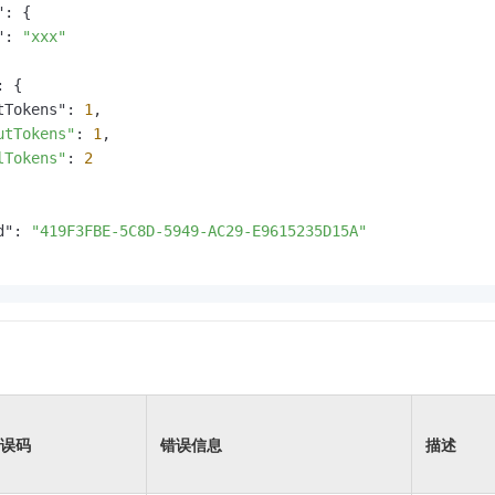
: {

": 
"xxx"
 {

tTokens": 
1
,

utTokens"
: 
1
,

lTokens"
: 
2
d": 
"419F3FBE-5C8D-5949-AC29-E9615235D15A"
误码
错误信息
描述