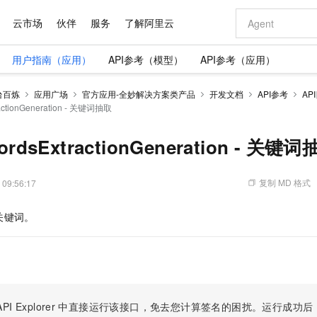
云市场
伙伴
服务
了解阿里云
用户指南（应用）
API参考（模型）
API参考（应用）
AI 特惠
数据与 API
成为产品伙伴
企业增值服务
最佳实践
价格计算器
AI 场景体
基础软件
产品伙伴合
阿里云认证
市场活动
配置报价
大模型
台百炼
应用广场
官方应用-全妙解决方案类产品
开发文档
API参考
AP
自助选配和估算价格
actionGeneration - 关键词抽取
新方式
域名与网站
睿译宝，AI翻译排版一步到位
智启 AI 普惠权益
产品生态集成认证中心
企业支持计划
云上春晚
千问官方 MaaS 平台，为开发者和 Agent 而生，新用户赠送 1 亿 + tokens 额度
云服务器 EC
Qwen Aud
AI Coding
阿里云Maa
2026 阿里云
为企业打
数据集
Windows
大模型认证
模型
NEW
NEW
交付可用成果
值低价云产品抢先购
提供智能易用的域名与建站服务
上传文档即自动完成翻译和格式还原
至高享 1亿+免费 tokens，加速 Al 应用落地
安全可靠、弹
智能编程，一键
产品生态伙伴
专家技术服务
云上奥运之旅
弹性计算合作
阿里云中企出
手机三要素
宝塔 Linux
全部认证
rdsExtractionGeneration - 关键
价格优势
有专属领域专家
对象存储 OSS
GLM-5.2：长任务时代开源旗舰模型
阿里云 OPC 创新助力计划
云数据库 RD
即刻拥有 DeepS
AI 电商营销
产品生态伙伴工作台
企业增值服务台
云栖战略参考
云存储合作计
云栖大会
身份实名认证
CentOS
训练营
推动算力普惠，释放技术红利
的大模型服务
最高返9万
多领域专家智能体,一键组建 AI 虚拟交付团队
至高百万元 Token 补贴，加速一人公司成长
稳定、安全、高性价比、高性能的云存储服务
真正可用的 1M 上下文,一次完成代码全链路开发
轻松解锁专属 Dee
从图文生成到
复制 MD 格式
 09:56:17
云上的中国
数据库合作计
活动全景
短信
Docker
图片和
站式影视创作平台
人工智能平台 PAI
Hermes Agent，打造自进化智能体
Token Plan 模型订阅计划
Qoder
5 分钟轻松部署
AI 广告创作
企业成长
大模型
NEW
信息公告
看见新力量
云网络合作计
OCR 文字识别
JAVA
级电脑
证享300元代金券
可视化编排打通从文字构思到成片全链路闭环
一站式AI开发、训练和推理服务
自主进化，持久记忆，越用越聪明
Qwen3.8-Max 首发尝鲜，限时加量 10 倍，夜间低至2折
面向真实软件
图文、视频一
关键词。
Kimi-K3
HappyHors
NEW
魔搭 Mode
loud
服务实践
官网公告
Kimi 最新旗舰模型，长程编程与推理利器
让文字生成流
金融模力时刻
Salesforce O
版
发票查验
全能环境
Qoder CN
Claude Code + GStack 打造工程团队
千问办公，限时限量积分加倍
云原生数据库 P
低代码高效构
AI 建站
NEW
作计划
计划
创新中心
魔搭 ModelSc
健康状态
让AI从“聊天伙伴”进化为能干活的“数字员工”
覆盖公网/内网、递归/权威、移动APP等全场景解析服务
安装技能 GStack，拥有专属 AI 工程团队
你的AI工作搭子，覆盖日常办公高频场景
基于千问大模型等，支持代码智能生成、研发智能问答
0 代码专业建
客户案例
天气预报查询
操作系统
Deepseek-v4-pro
HappyHors
态合作计划
态智能体模型
旗舰 MoE 大模型，百万上下文与顶尖推理能力
图生视频，流
Compute
同享
容器服务 Kubernetes 版 ACK
万小智 AI 建站低至 15元/月
云防火墙
AI 短剧/漫剧
快递物流查询
WordPress
成为服务伙
高校合作
式云数据仓库
点，立即开启云上创新
提供一站式管理容器应用的 K8s 服务
送.CN域名，送备案服务码
云原生的云上
AI助力短剧
PI Explorer
中直接运行该接口，免去您计算签名的困扰。运行成功后，OpenA
GLM-5.2
Wan2.7-T
Ubuntu