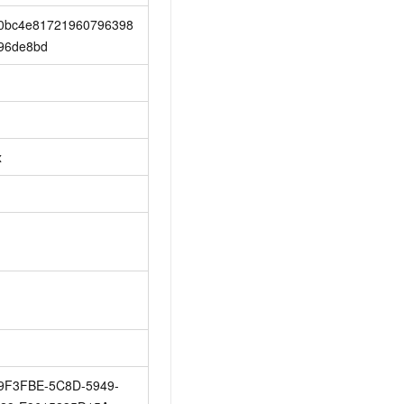
0bc4e81721960796398
96de8bd
x
9F3FBE-5C8D-5949-