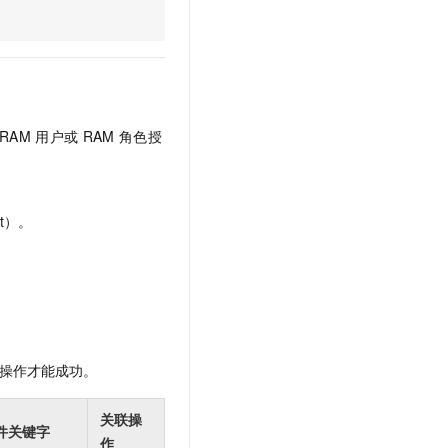
文戏情感细腻自然，动作戏激烈拳拳到肉，实现更强表演能力
支持中英文自由切换，具备更强的噪声鲁棒性
云聚AI 严选权益
SSL 证书
，一键激活高效办公新体验
精选AI产品，从模型到应用全链提效
堡垒机
AI 用量加速计划
应用
防火墙
、识别商机，让客服更高效、服务更出色。
新老同享，达量后返
千问办公
主机安全
NEW
RAM
用户或
RAM
角色授
的智能体编程平台
一站式AI生产力平台
AI 应用及服务市场
伶鹊
企业级人与Agent协作平台，接入和调度多个数字员工
智能客服平台，对话机器人、对话分析、智能外呼
t）。
AI 应用
大模型服务平台百炼 - 全妙
大模型
应用创作平台
多模态内容创作工具，已接入 DeepSeek
自然语言处理
数据标注
操作才能成功。
机器学习
息提取
与 AI 智能体进行实时音视频通话
关联操
从文本、图片、视频中提取结构化的属性信息
构建支持视频理解的 AI 音视频实时通话应用
件关键字
作