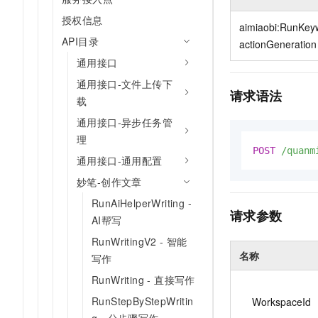
10 分钟在聊天系统中增加
专有云
授权信息
aimiaobi:RunKey
API目录
actionGeneration
通用接口
通用接口-文件上传下
请求语法
载
通用接口-异步任务管
理
POST
/quanm
通用接口-通用配置
妙笔-创作文章
RunAiHelperWriting -
请求参数
AI帮写
RunWritingV2 - 智能
名称
写作
RunWriting - 直接写作
RunStepByStepWritin
WorkspaceId