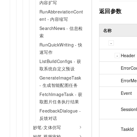
内容扩写
返回参数
RunAbbreviationCont
ent - 内容缩写
SearchNews - 信息检
名称
索
RunQuickWriting - 快
速写作
Header
ListBuildConfigs - 获
ErrorCo
取系统自定义预设
GenerateImageTask
ErrorMe
- 生成智能配图任务
Event
FetchImageTask - 获
取图片任务执行结果
Session
FeedbackDialogue -
反馈对话
妙笔-文体仿写
TaskId
妙笔-视频审校