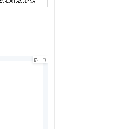
29-E9615235D15A