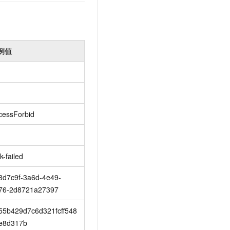
例值
cessForbid
k-failed
3d7c9f-3a6d-4e49-
76-2d8721a27397
55b429d7c6d321fcff548
e8d317b