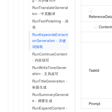
g - 分步骤写作
RunTranslateGenerat
ion - 中英翻译
ReferenceDat
RunTextPolishing - 润
Content
色
RunKeywordsExtracti
onGeneration - 关键
词抽取
RunContinueContent
- 内容续写
RunWriteToneGener
TaskId
ation - 文风改写
RunTitleGeneration -
标题生成
RunSummaryGenerat
e - 摘要生成
Prompt
RunExpandContent -