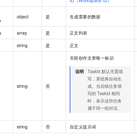
ID（Workspace ID）
object
是
生成需要的数据
a
s
array
是
正文列表
string
是
正文
关联创作文章唯一标识
说明
TaskId 默认无需填
写，系统将自动生
string
否
成。当后续任务填
写的 TaskId 相同
时，表示这些任务
属于同一组对话。
string
否
自定义提示词