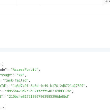
AC
{

ode": 
"AccessForbid"
,

essage"
: 
"xx"
,

: 
"task-failed"
,

nId"
: 
"1a3d7c9f-3a6d-4e49-b176-2d8721a27397"
,

"
: 
"8d55b429d7c6d321fcff54823e8d317b"
,

d"
: 
"210bc4e817219607963985396de8bd"
 {
