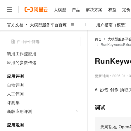
应用分享
大模型
产品
解决方案
权益
定价
发布为组件
UI设计
官方文档
大模型服务平台百炼
用户指南（模型）
大模型
产品
解决方案
权益
定价
云市场
伙伴
服务
了解阿里云
精选产品
精选解决方案
普惠上云
产品定价
精选商城
成为销售伙伴
售前咨询
为什么选择阿里云
应用调用
千问AI平台
大模型服务平
首页
了解云产品的定价详情
调用智能体应用
RunKeywordsExtr
大模型服务平台百炼
千问办公，解锁你的工作
普惠上云 官方力荐
分销伙伴
在线服务
网站建设
什么是云计算
大
大模型服务与应用平台
企业级Agent产品，直接
云服务器38元/年起，超
调用工作流应用
咨询伙伴
多端小程序
技术领先
RunKeywo
云上成本管理
售后服务
应用的参数传递
千问大模型
Agency Agents：拥
官方推荐返现计划
大模型
大模型
精选产品
精选解决方案
Salesforce 国际版订阅
稳定可靠
管理和优化成本
多元化、高性能、安全可靠
推荐新用户得奖励，单订单
销售伙伴合作计划
自助服务
更新时间：
2026-01-13
应用评测
友盟天域
安全合规
人工智能与机器学习
AI
文本生成
无影云电脑
HappyHorse 打造一
云工开物
无影生态合作计划
在线服务
自动评测
观测云
分析师报告
随时随地安全接入的云上超
高校专属算力普惠，学生认
计算
互联网应用开发
AI
妙笔-创作-抽取
Qwen3.8-Max
HOT
人工评测
Salesforce On Alibaba C
工单服务
智能体时代全能旗舰模型
Tuya 物联网平台阿里云
研究报告与白皮书
云解析DNS
快速拥有专属 OpenClaw
Consulting Partner 合
大数据
容器
评测集
免费试用
短信专区
调试
蓝凌 OA
Qwen3.7-Plus
新版应用评测
AI 大模型销售与服务生
现代化应用
存储
天池大赛
能看、能想、能动手的多模
云原生大数据计算服务 Max
解决方案免费试用 新老
电子合同
面向分析的企业级SaaS模
最高领取价值200元试用
安全
应用观测
网络与CDN
您可以在
OpenA
AI 算法大赛
Qwen3-VL-Plus
畅捷通