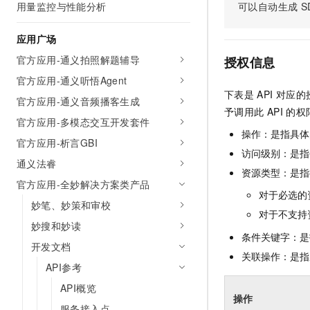
用量监控与性能分析
可以自动生成
S
AI 产品 免费试用
网络
安全
云开发大赛
Tableau 订阅
1亿+ 大模型 tokens 和 
应用广场
可观测
入门学习赛
中间件
AI空中课堂在线直播课
140+云产品 免费试用
大模型服务
官方应用-通义拍照解题辅导
授权信息
上云与迁云
产品新客免费试用，最长1
数据库
官方应用-通义听悟Agent
生态解决方案
千问AI平台-Token Plan
下表是
API
对应的
企业出海
大模型ACA认证体验
大数据计算
官方应用-通义音频播客生成
予调用此
API
的权
助力企业全员 AI 认知与能
行业生态解决方案
官方应用-多模态交互开发套件
政企业务
媒体服务
千问AI平台-模型体验
操作：是指具体
开发者生态解决方案
官方应用-析言GBI
在线体验全尺寸、多种模态
访问级别：是指每
企业服务与云通信
通义法睿
AI 开发和 AI 应用解决
资源类型：是指
Happy 系列大模型
官方应用-全妙解决方案类产品
域名与网站
对于必选的
妙笔、妙策和审校
终端用户计算
对于不支持
妙搜和妙读
条件关键字：是
Serverless
大模型解决方案
开发文档
关联操作：是指
API参考
开发工具
快速部署 Dify，高效搭建 
API概览
迁移与运维管理
操作
服务接入点