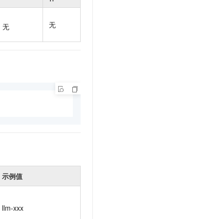
t.diy 一步搞定创意建站
构建大模型应用的安全防护体系
通过自然语言交互简化开发流程,全栈开发支持
通过阿里云安全产品对 AI 应用进行安全防护
无
无
示例值
llm-xxx