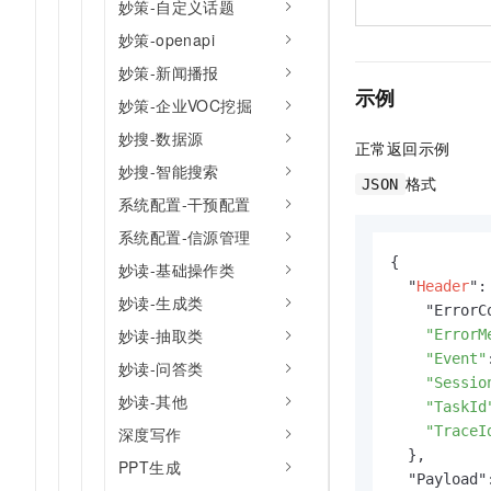
妙策-自定义话题
妙策-openapi
妙策-新闻播报
示例
妙策-企业VOC挖掘
妙搜-数据源
正常返回示例
妙搜-智能搜索
格式
JSON
系统配置-干预配置
系统配置-信源管理
{

妙读-基础操作类
  "
Header
": 
妙读-生成类
    "ErrorC
妙读-抽取类
"ErrorM
"Event"
妙读-问答类
"Sessio
妙读-其他
"TaskId
"TraceI
深度写作
  },

PPT生成
  "Payload":