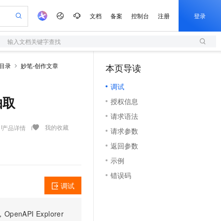
文档
备案
控制台
注册
登录
输入文档关键字查找
验
作计划
器
AI 活动
专业服务
服务伙伴合作计划
开发者社区
加入我们
服务平台百炼
阿里云 OPC 创新助力计划
I目录
妙笔-创作文章
本页导读
（1）
一站式生成采购清单，支持单品或批量购买
S
io：打造专属 AI 语音助手
S产品伙伴计划（繁花）
峰会
造的大模型服务与应用开发平台
轻量应用服务器
一句话生成原生可编辑精美 PPT 文稿
AI 生产力先锋
Al MaaS 服务伙伴赋能合作
域名
博文
Careers
至高可申请百万元
调试
性可伸缩的云计算服务
开启高性价比 AI 编程新体验
Qwen-Audio-3.0-Realtime 端到端实时语音角色扮演
输入一句话想法, 轻松生成专业的 PPT
先锋实践拓展 AI 生产力的边界
快速构建应用程序和网站，即刻迈出上云第一步
Token 补贴，五大权
计划
海大会
伙伴信用分合作计划
商标
问答
社会招聘
词抽取
授权信息
益加速 OPC 成功
S
eek-V4-Pro
数字证书管理服务（原SSL证书）
一键部署幻兽帕鲁游戏服务器
飞天发布时刻
HOT
划
备案
电子书
校园招聘
请求语法
pSeek-V4-Pro
视频创作，一键激活电商全链路生产力
全托管，含MySQL、PostgreSQL、SQL Server、MariaDB多引擎
实现全站HTTPS，呈现可信的WEB访问
一键购买专属联机服务器，轻松开启游戏
所见，即是所愿
更多支持
我的收藏
产品详情
划
公司注册
镜像站
请求参数
视频生成
语音识别与合成
专属 QwenPaw
短信服务
漫剧工坊：一站式动画创作平台
AI 实训营
HOT
合作伙伴培训与认证
返回参数
划
上云迁移
的智能体编程平台
站生成，高效打造优质广告素材
从聊天伙伴进化为能主动干活的本地数字员工
快速生产连贯的高质量长漫剧
从基础到进阶，Agent 创客手把手教你
国内短信简单易用，安全可靠，秒级触达，全球覆盖200+国家和地区。
e-1.1-T2V
Qwen3-TTS-Flash
lScope
我要反馈
查询合作伙伴
示例
畅细腻的高质量视频
离线语音合成大模型，多语言方言自适应，低延迟高稳定
n Alibaba Cloud ISV 合作
代维服务
olarDB
建企业门户网站
大数据开发治理平台 DataWorks
10 分钟搭建微信、支付宝小程序
错误码
创新加速
ope
登录合作伙伴管理后台
我要建议
站，无忧落地极速上线
以可视化方式快速构建移动和 PC 门户网站
100%兼容MySQL、PostgreSQL，兼容Oracle，支持集中和分布式
高效部署网站，快速应用到小程序
Data Agent 驱动的一站式 Data+AI 开发治理平台
e-1.1-I2V
Cosyvoice-V3-Flash
调试
安全
畅自然，细节丰富
高表现力语音合成大模型，语音克隆听感自然
我要投诉
上云场景组合购
伴
边界网络安全防护产品
漫剧创作，剧本、分镜、视频高效生成
覆盖90%+业务场景，专享组合折扣价
PI Explorer
2V
VPN
Fun-ASR