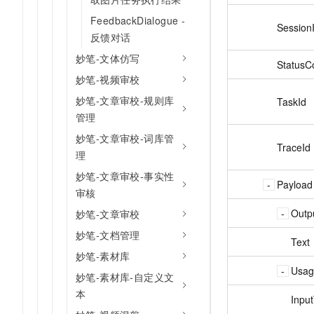
FeedbackDialogue -
Session
反馈对话
妙笔-文体仿写
StatusC
妙笔-视频审校
妙笔-文章审校-规则库
TaskId
管理
妙笔-文章审校-词库管
TraceId
理
妙笔-文章审校-事实性
Payload
审核
Outp
妙笔-文章审校
妙笔-文档管理
Text
妙笔-素材库
Usag
妙笔-素材库-自定义文
本
Inpu