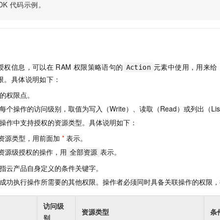
服务生态伙伴
视觉 Coding、空间感知、多模态思考等全面升级
1M上下文，专为长程任务能力而生
DK
代码示例。
云工开物
企业应用
Night Plan 支持 Qwen 3.8-Max
AI 办公
NEW
Red Hat
30+ 款产品免费体验
夜间 5 折，Qwen/Meoo/TokenPlan 客户专享
AI智能应用
科研合作
ERP
堂（旗舰版）
SUSE
智能客服
AI 应用构建
大模型原生
CRM
2个月
自动承接线索
建站小程序
Qoder
大模型服务平台百炼-应用模版
OA 办公系统
HOT
NEW
授权信息，可以在
RAM
权限策略语句的
元素中使用，用来给
Action
面向真实软件
个人版上线、团队版降价；千问3.8-Max首发发尝鲜
丰富多元化的应用模版和解决方案
限。具体说明如下：
力提升
财税管理
模板建站
万有无界
大模型服务平台百炼-智能体
的权限点。
400电话
定制建站
的模型效果
灵活可视化地构建企业级 Agent
个操作的访问级别，取值为写入（Write）、读取（Read）或列出（Lis
方案
广告营销
模板小程序
操作中支持授权的资源类型。具体说明如下：
秒悟
人工智能平台 PAI
定制小程序
云端极速 AI 
新一代 AI 视频生成模型，深度适配广告营销等场景
AI Native 的算法工程平台，一站式完成建模、训练、推理服务部署
资源类型，用前面加
*
表示。
资源级授权的操作，用
表示。
APP 开发
全部资源
指云产品自身定义的条件关键字。
建站系统
成功执行操作所需要的其他权限。操作者必须同时具备关联操作的权限，
AI 应用
10分钟微调：让0.6B模型媲美235B模型
多模态数据信
访问级
依托云原生高可用架构,实现Dify私有化部署
用1%尺寸在特定领域达到大模型90%以上效果
资源类型
条
别