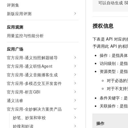
可以自动生成
S
AI 产品 免费试用
评测集
网络
安全
云开发大赛
Tableau 订阅
1亿+ 大模型 tokens 和 
新版应用评测
可观测
入门学习赛
中间件
AI空中课堂在线直播课
140+云产品 免费试用
大模型服务
授权信息
应用观测
上云与迁云
产品新客免费试用，最长1
数据库
生态解决方案
用量监控与性能分析
千问AI平台-Token Plan
下表是
API
对应的
企业出海
大模型ACA认证体验
大数据计算
予调用此
API
的权
助力企业全员 AI 认知与能
行业生态解决方案
应用广场
政企业务
媒体服务
千问AI平台-模型体验
操作：是指具体
官方应用-通义拍照解题辅导
开发者生态解决方案
在线体验全尺寸、多种模态
访问级别：是指每
企业服务与云通信
官方应用-通义听悟Agent
AI 开发和 AI 应用解决
资源类型：是指
Happy 系列大模型
官方应用-通义音频播客生成
域名与网站
对于必选的
官方应用-多模态交互开发套件
终端用户计算
对于不支持
官方应用-析言GBI
条件关键字：是
Serverless
通义法睿
大模型解决方案
关联操作：是指
官方应用-全妙解决方案类产品
开发工具
快速部署 Dify，高效搭建 
妙笔、妙策和审校
迁移与运维管理
操作
妙搜和妙读