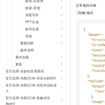
妙读-问答类
正常返回示例
妙读-其他
格式
JSON
深度写作
PPT生成
标书生成
{
"Header"
:
其他
"ErrorC
数据结构
"ErrorM
版本说明
"Event"
"Sessio
最佳实践
"Status
更多
"TaskId
官方应用-全妙轻应用系列
"TraceI
}
,
官方应用-伶鹊CCAI-对话分析AIO
"Payload"
官方应用-伶鹊CCAI-语音对话机器
"Output
人
"Text
}
,
官方应用-伶鹊CCAI-客服对话
"Usage"
Agent