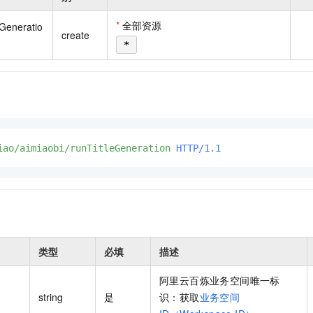
一个 AI 助手
即刻拥有 DeepSeek-R1 满血版
超强辅助，Bol
在企业官网、通讯软件中为客户提供 AI 客服
多种方案随心选，轻松解锁专属 DeepSeek
*
全部资源
eGeneratio
create
*
iao/aimiaobi/runTitleGeneration
HTTP/1.1
类型
必填
描述
阿里云百炼业务空间唯一标
string
是
识：获取
业务空间