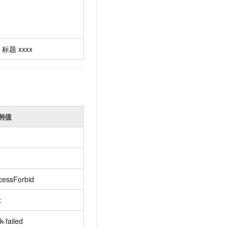
标题
xxxx
例值
cessForbid
x
k-failed