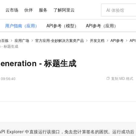
云市场
伙伴
服务
了解阿里云
用户指南（应用）
API参考（模型）
API参考（应用）
AI 特惠
数据与 API
成为产品伙伴
企业增值服务
最佳实践
价格计算器
AI 场景体
基础软件
产品伙伴合
阿里云认证
市场活动
配置报价
大模型
台百炼
应用广场
官方应用-全妙解决方案类产品
开发文档
API参考
AP
自助选配和估算价格
ion - 标题生成
步到位
域名与网站
智启 AI 普惠权益
产品生态集成认证中心
企业支持计划
云上春晚
Qwen Audio：打造专属 AI 语音助手
千问官方 MaaS 平台，为开发者和 Agent 而生，新用户赠送 1 亿 + tokens 额度
云服务器 EC
一句话生成原生
AI Coding
阿里云Maa
2026 阿里云
为企业打
数据集
Windows
大模型认证
模型
NEW
NEW
格式还原
值低价云产品抢先购
提供智能易用的域名与建站服务
至高享 1亿+免费 tokens，加速 Al 应用落地
Qwen-Audio-3.0-Realtime 端到端实时语音角色扮演
安全可靠、弹
输入一句话想法,
智能编程，一键
产品生态伙伴
专家技术服务
云上奥运之旅
弹性计算合作
阿里云中企出
手机三要素
宝塔 Linux
全部认证
Generation - 标题生成
价格优势
开源旗舰模型
对象存储 OSS
即刻拥有 DeepSeek-V4-Pro
阿里云 OPC 创新助力计划
云数据库 RD
一键部署幻兽
AI 电商营销
产品生态伙伴工作台
企业增值服务台
云栖战略参考
云存储合作计
云栖大会
身份实名认证
CentOS
训练营
推动算力普惠，释放技术红利
的大模型服务
最高返9万
真正可用的 1M 上下文,一次完成代码全链路开发
轻松解锁专属 DeepSeek-V4-Pro
至高百万元 Token 补贴，加速一人公司成长
稳定、安全、高性价比、高性能的云存储服务
一键购买专属
从图文生成到
复制 MD 格式
 09:56:40
云上的中国
数据库合作计
活动全景
短信
Docker
图片和
自进化智能体
人工智能平台 PAI
5 分钟轻松部署专属 QwenPaw
Token Plan 模型订阅计划
Qoder
高效搭建 AI
AI 广告创作
企业成长
大模型
NEW
HOT
信息公告
看见新力量
云网络合作计
OCR 文字识别
JAVA
级电脑
越聪明
证享300元代金券
一站式AI开发、训练和推理服务
Qwen3.8-Max 首发尝鲜，限时加量 10 倍，夜间低至2折
从聊天伙伴进化为能主动干活的本地数字员工
面向真实软件
图文、视频一
Kimi-K3
HappyHors
NEW
魔搭 Mode
loud
服务实践
官网公告
Kimi 最新旗舰模型，长程编程与推理利器
让文字生成流
金融模力时刻
Salesforce O
版
发票查验
全能环境
Qoder CN
Claude Code + GStack 打造工程团队
千问办公，限时限量积分加倍
云原生数据库 P
低代码高效构
AI 建站
NEW
作计划
计划
创新中心
魔搭 ModelSc
健康状态
让AI从“聊天伙伴”进化为能干活的“数字员工”
覆盖公网/内网、递归/权威、移动APP等全场景解析服务
安装技能 GStack，拥有专属 AI 工程团队
你的AI工作搭子，覆盖日常办公高频场景
基于千问大模型等，支持代码智能生成、研发智能问答
0 代码专业建
客户案例
天气预报查询
操作系统
Deepseek-v4-pro
HappyHors
态合作计划
态智能体模型
旗舰 MoE 大模型，百万上下文与顶尖推理能力
图生视频，流
Compute
同享
容器服务 Kubernetes 版 ACK
万小智 AI 建站低至 15元/月
云防火墙
AI 短剧/漫剧
快递物流查询
WordPress
成为服务伙
高校合作
式云数据仓库
点，立即开启云上创新
提供一站式管理容器应用的 K8s 服务
送.CN域名，送备案服务码
云原生的云上
AI助力短剧
PI Explorer
中直接运行该接口，免去您计算签名的困扰。运行成功后，OpenA
GLM-5.2
Wan2.7-T
Ubuntu