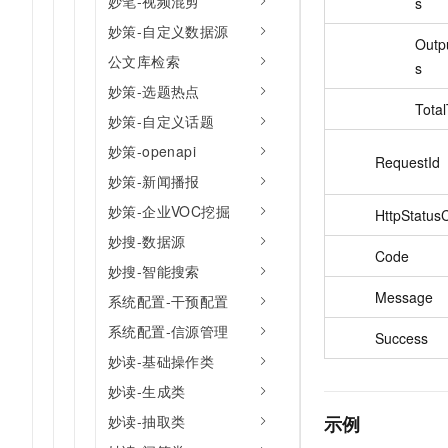
妙笔-视频混剪
s
妙策-自定义数据源
Outp
公文库检索
s
妙策-选题热点
Tota
妙策-自定义话题
妙策-openapi
RequestId
妙策-新闻播报
妙策-企业VOC挖掘
HttpStatus
妙搜-数据源
Code
妙搜-智能搜索
Message
系统配置-干预配置
系统配置-信源管理
Success
妙读-基础操作类
妙读-生成类
示例
妙读-抽取类