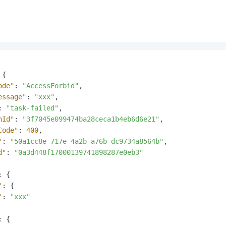
{
ode"
:
"AccessForbid"
,
essage"
:
"xxx"
,
:
"task-failed"
,
nId"
:
"3f7045e099474ba28ceca1b4eb6d6e21"
,
Code"
:
400
,
"
:
"50a1cc8e-717e-4a2b-a76b-dc9734a8564b"
,
d"
:
"0a3d448f17000139741898287e0eb3"
:
{
"
:
{
"
:
"xxx"
:
{