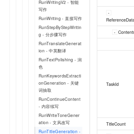
RunWritingV2 - 智能
写作
RunWriting - 直接写作
ReferenceDat
RunStepByStepWritin
Content
g - 分步骤写作
RunTranslateGenerat
ion - 中英翻译
RunTextPolishing - 润
色
RunKeywordsExtracti
onGeneration - 关键
TaskId
词抽取
RunContinueContent
- 内容续写
RunWriteToneGener
ation - 文风改写
TitleCount
RunTitleGeneration -