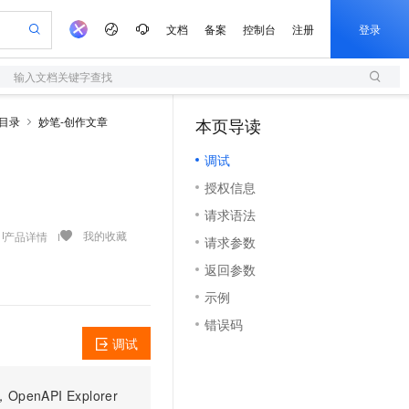
文档
备案
控制台
注册
登录
输入文档关键字查找
验
作计划
器
AI 活动
专业服务
服务伙伴合作计划
开发者社区
加入我们
服务平台百炼
阿里云 OPC 创新助力计划
I目录
妙笔-创作文章
本页导读
（1）
一站式生成采购清单，支持单品或批量购买
S
可编辑精美 PPT 文稿
S产品伙伴计划（繁花）
峰会
造的大模型服务与应用开发平台
轻量应用服务器
Agency Agents：拥有专属领域专家
AI 生产力先锋
Al MaaS 服务伙伴赋能合作
域名
博文
Careers
至高可申请百万元
调试
性可伸缩的云计算服务
 轻松生成专业的 PPT
开启高性价比 AI 编程新体验
先锋实践拓展 AI 生产力的边界
快速构建应用程序和网站，即刻迈出上云第一步
多领域专家智能体,一键组建 AI 虚拟交付团队
Token 补贴，五大权
计划
海大会
伙伴信用分合作计划
商标
问答
社会招聘
授权信息
益加速 OPC 成功
S
帕鲁游戏服务器
数字证书管理服务（原SSL证书）
HappyHorse 打造一站式影视创作平台
飞天发布时刻
HOT
划
备案
电子书
校园招聘
请求语法
联机服务器，轻松开启游戏
视频创作，一键激活电商全链路生产力
全托管，含MySQL、PostgreSQL、SQL Server、MariaDB多引擎
实现全站 HTTPS，呈现可信的 Web 访问
所见，即是所愿
可视化编排打通从文字构思到成片全链路闭环
更多支持
我的收藏
产品详情
划
公司注册
镜像站
请求参数
视频生成
语音识别与合成
 智能体与工作流应用
短信服务
漫剧工坊：一站式动画创作平台
AI 实训营
合作伙伴培训与认证
返回参数
划
上云迁移
的智能体编程平台
站生成，高效打造优质广告素材
通过阿里云百炼高效搭建AI应用,助力高效开发
快速生产连贯的高质量长漫剧
从基础到进阶，Agent 创客手把手教你
国内短信简单易用，安全可靠，秒级触达，全球覆盖200+国家和地区。
e-1.1-T2V
Qwen3-TTS-Flash
lScope
我要反馈
查询合作伙伴
示例
畅细腻的高质量视频
离线语音合成大模型，多语言方言自适应，低延迟高稳定
n Alibaba Cloud ISV 合作
代维服务
olarDB
建企业门户网站
大数据开发治理平台 DataWorks
10 分钟搭建微信、支付宝小程序
错误码
创新加速
ope
登录合作伙伴管理后台
我要建议
站，无忧落地极速上线
以可视化方式快速构建移动和 PC 门户网站
100%兼容MySQL、PostgreSQL，兼容Oracle，支持集中和分布式
高效部署网站，快速应用到小程序
Data Agent 驱动的一站式 Data+AI 开发治理平台
e-1.1-I2V
Cosyvoice-V3-Flash
调试
安全
畅自然，细节丰富
高表现力语音合成大模型，语音克隆听感自然
我要投诉
上云场景组合购
伴
边界网络安全防护产品
漫剧创作，剧本、分镜、视频高效生成
覆盖90%+业务场景，专享组合折扣价
PI Explorer
2V
VPN
Fun-ASR