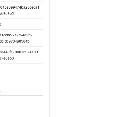
7045e099474ba28ceca1
eb6d6e21
0
a1cc8e-717e-4a2b-
6b-dc9734a8564b
3d448f1700013974189
87e0eb3
x