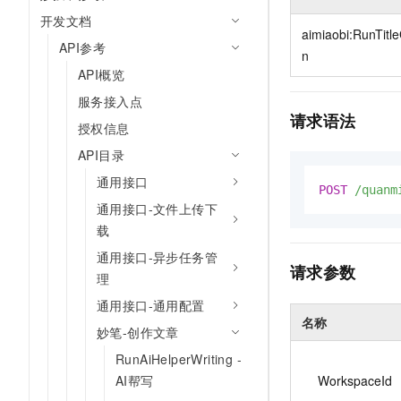
10 分钟在聊天系统中增加
专有云
开发文档
aimiaobi:RunTitl
API参考
n
API概览
服务接入点
请求语法
授权信息
API目录
通用接口
POST
/quanm
通用接口-文件上传下
载
通用接口-异步任务管
请求参数
理
通用接口-通用配置
名称
妙笔-创作文章
RunAiHelperWriting -
WorkspaceId
AI帮写