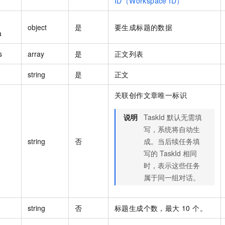
ID（Workspace ID）
object
是
要生成标题的数据
a
s
array
是
正文列表
string
是
正文
关联创作文章唯一标识
说明
TaskId 默认无需填
写，系统将自动生
string
否
成。当后续任务填
写的 TaskId 相同
时，表示这些任务
属于同一组对话。
string
否
标题生成个数，最大 10 个。