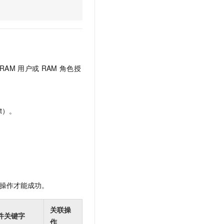
文戏情感细腻自然，动作戏激烈拳拳到肉，实现更强表演能力
支持中英文自由切换，具备更强的噪声鲁棒性
云聚AI 严选权益
SSL 证书
，一键激活高效办公新体验
精选AI产品，从模型到应用全链提效
堡垒机
AI 用量加速计划
应用
防火墙
、识别商机，让客服更高效、服务更出色。
新老同享，达量后返
千问办公
主机安全
NEW
RAM
用户或
RAM
角色授
的智能体编程平台
一站式AI生产力平台
AI 应用及服务市场
伶鹊
企业级人与Agent协作平台，接入和调度多个数字员工
智能客服平台，对话机器人、对话分析、智能外呼
t）。
AI 应用
大模型服务平台百炼 - 全妙
大模型
应用创作平台
多模态内容创作工具，已接入 DeepSeek
自然语言处理
数据标注
操作才能成功。
机器学习
息提取
与 AI 智能体进行实时音视频通话
关联操
从文本、图片、视频中提取结构化的属性信息
构建支持视频理解的 AI 音视频实时通话应用
件关键字
作