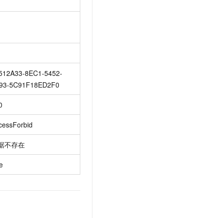
512A33-8EC1-5452-
93-5C91F18ED2F0
0
cessForbid
据不存在
e