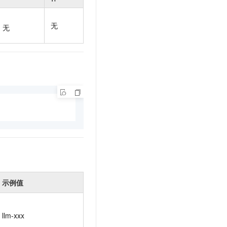
t.diy 一步搞定创意建站
构建大模型应用的安全防护体系
通过自然语言交互简化开发流程,全栈开发支持
通过阿里云安全产品对 AI 应用进行安全防护
无
无
示例值
llm-xxx