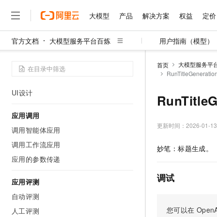
官方和第三方插件
大模型
产品
解决方案
权益
定价
自定义插件
官方文档
大模型服务平台百炼
用户指南（模型）
应用发布与分享
大模型
产品
解决方案
权益
定价
云市场
伙伴
服务
了解阿里云
精选产品
精选解决方案
普惠上云
产品定价
精选商城
成为销售伙伴
售前咨询
为什么选择阿里云
千问AI平台
应用分享
大模型服务平
首页
了解云产品的定价详情
RunTitleGenerat
大模型服务平台百炼
睿译宝，AI翻译排版一
普惠上云 官方力荐
分销伙伴
在线服务
网站建设
什么是云计算
大
发布为组件
大模型服务与应用平台
上传文档即自动完成翻译和
云服务器38元/年起，超
咨询伙伴
UI设计
多端小程序
技术领先
RunTitle
云上成本管理
售后服务
千问大模型
GLM-5.2：长任务时代
官方推荐返现计划
大模型
大模型
精选产品
精选解决方案
Salesforce 国际版订阅
稳定可靠
管理和优化成本
应用调用
多元化、高性能、安全可靠
推荐新用户得奖励，单订单
销售伙伴合作计划
自助服务
更新时间：
2026-01-13
友盟天域
安全合规
人工智能与机器学习
AI
文本生成
调用智能体应用
无影云电脑
Hermes Agent，打造
云工开物
无影生态合作计划
在线服务
调用工作流应用
观测云
分析师报告
随时随地安全接入的云上超
自主进化，持久记忆，越用
高校专属算力普惠，学生认
计算
互联网应用开发
妙笔：标题生成。
Qwen3.8-Max
HOT
Salesforce On Alibaba C
工单服务
应用的参数传递
智能体时代全能旗舰模型
Tuya 物联网平台阿里云
研究报告与白皮书
云解析DNS
快速拥有专属 OpenClaw
Consulting Partner 合
大数据
容器
免费试用
短信专区
调试
蓝凌 OA
Qwen3.7-Plus
应用评测
AI 大模型销售与服务生
现代化应用
存储
天池大赛
能看、能想、能动手的多模
云原生大数据计算服务 Max
解决方案免费试用 新老
自动评测
电子合同
面向分析的企业级SaaS模
最高领取价值200元试用
安全
网络与CDN
您可以在
OpenA
AI 算法大赛
Qwen3-VL-Plus
人工评测
畅捷通