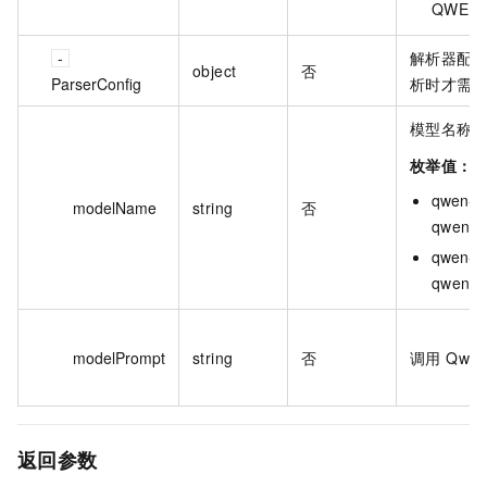
QWEN 
解析器配置
object
否
ParserConfig
析时才需
模型名称
枚举值：
qwen-vl
modelName
string
否
qwen-v
qwen-vl-
qwen-vl
modelPrompt
string
否
调用 Qwen
返回参数