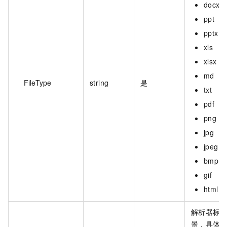
docx
ppt
pptx
xls
xlsx
md
FileType
string
是
txt
pdf
png
jpg
jpeg
bmp
gif
html
解析器标识
景，具体参