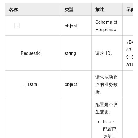
名称
类型
描述
示例
Schema of
object
Response
7BA8
53D6
RequestId
string
请求 ID。
918F
A1E7
请求成功返
Data
object
回的业务数
据。
配置是否发
生变更。
true：
配置已
更新。