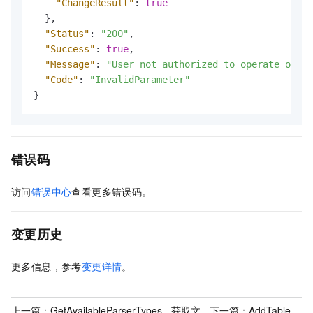
"ChangeResult"
:
true
}
,
"Status"
:
"200"
,
"Success"
:
true
,
"Message"
:
"User not authorized to operate on th
"Code"
:
"InvalidParameter"
}
错误码
访问
错误中心
查看更多错误码。
变更历史
更多信息，参考
变更详情
。
上一篇：
GetAvailableParserTypes - 获取文
下一篇：
AddTable -