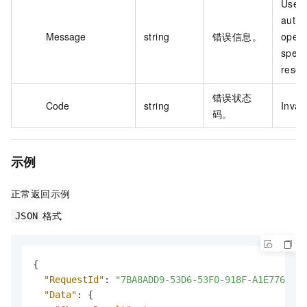
User 
autho
Message
string
错误信息。
opera
speci
resou
错误状态
Code
string
Inval
码。
示例
正常返回示例
格式
JSON
{
"RequestId"
:
"7BA8ADD9-53D6-53F0-918F-A1E776AD23
"Data"
:
{