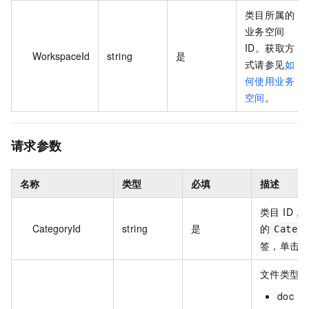
类目所属的
业务空间
ID。获取方
WorkspaceId
string
是
式请参见
如
何使用业务
空间
。
请求参数
名称
类型
必填
描述
类目 ID，
CategoryId
string
是
的
Catego
签
，单击类
文件类型
doc