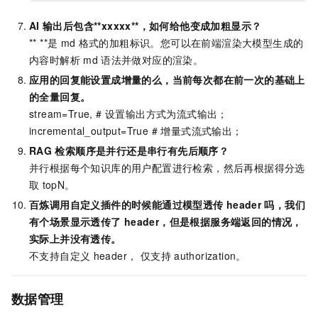
AI
输出后包含**xxxxx**，如何给他变成加粗显示？
** **是
md
格式的加粗标识。您可以在前端渲染大模型生成的
内容时解析
md
语法并做对应的渲染。
应用的回复能设置成增量的么，当前每次都在前一次的基础上
的全量回复。
stream=True, # 设置输出方式为流式输出；
incremental_output=True # 增量式流式输出；
RAG
检索顺序是并行还是串行有先后顺序？
并行根据每个知识库的用户配置进行检索，然后再根据得分选
取
topN。
百炼调用自定义插件的时候能通过模型透传
header
吗，我们
有个场景显示透传了
header，但是根据服务端返回的情况，
实际上并没有透传。
不支持自定义
header， 仅支持
authorization。
数据管理