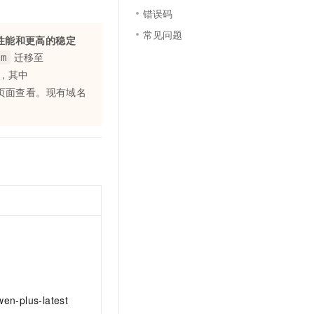
t.diy 一步搞定创意建站
构建大模型应用的安全防护体系
错误码
通过自然语言交互简化开发流程,全栈开发支持
通过阿里云安全产品对 AI 应用进行安全防护
常见问题
性能和更高的稳定
迁移至
om
，其中
页面查看。现有域名
n-plus-latest