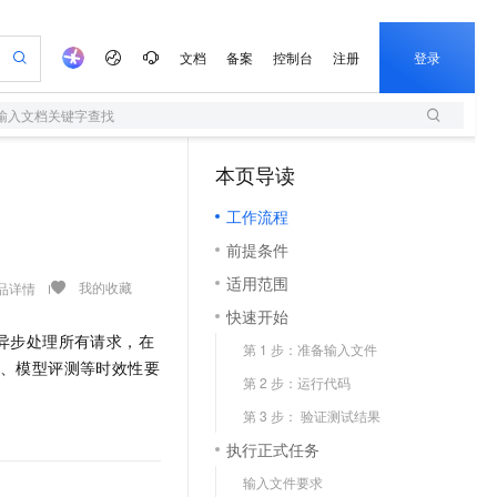
文档
备案
控制台
注册
登录
输入文档关键字查找
验
作计划
器
AI 活动
专业服务
服务伙伴合作计划
开发者社区
加入我们
服务平台百炼
阿里云 OPC 创新助力计划
一站式生成采购清单，支持单品或批量购买
S
io：打造专属 AI 语音助手
S产品伙伴计划（繁花）
峰会
造的大模型服务与应用开发平台
轻量应用服务器
一句话生成原生可编辑精美 PPT 文稿
AI 生产力先锋
Al MaaS 服务伙伴赋能合作
本页导读
域名
博文
Careers
至高可申请百万元
（1）
性可伸缩的云计算服务
开启高性价比 AI 编程新体验
Qwen-Audio-3.0-Realtime 端到端实时语音角色扮演
输入一句话想法, 轻松生成专业的 PPT
先锋实践拓展 AI 生产力的边界
快速构建应用程序和网站，即刻迈出上云第一步
Token 补贴，五大权
计划
海大会
伙伴信用分合作计划
商标
问答
社会招聘
工作流程
益加速 OPC 成功
S
eek-V4-Pro
数字证书管理服务（原SSL证书）
一键部署幻兽帕鲁游戏服务器
飞天发布时刻
HOT
前提条件
划
备案
电子书
校园招聘
pSeek-V4-Pro
视频创作，一键激活电商全链路生产力
全托管，含MySQL、PostgreSQL、SQL Server、MariaDB多引擎
实现全站HTTPS，呈现可信的WEB访问
一键购买专属联机服务器，轻松开启游戏
所见，即是所愿
更多支持
适用范围
我的收藏
品详情
划
公司注册
镜像站
视频生成
语音识别与合成
专属 QwenPaw
短信服务
漫剧工坊：一站式动画创作平台
AI 实训营
HOT
快速开始
合作伙伴培训与认证
划
上云迁移
的智能体编程平台
站生成，高效打造优质广告素材
从聊天伙伴进化为能主动干活的本地数字员工
快速生产连贯的高质量长漫剧
从基础到进阶，Agent 创客手把手教你
国内短信简单易用，安全可靠，秒级触达，全球覆盖200+国家和地区。
。系统异步处理所有请求，在
e-1.1-T2V
Qwen3-TTS-Flash
lScope
第 1 步：准备输入文件
我要反馈
查询合作伙伴
析、模型评测等时效性要
畅细腻的高质量视频
离线语音合成大模型，多语言方言自适应，低延迟高稳定
n Alibaba Cloud ISV 合作
代维服务
olarDB
建企业门户网站
大数据开发治理平台 DataWorks
10 分钟搭建微信、支付宝小程序
第 2 步：运行代码
创新加速
ope
登录合作伙伴管理后台
我要建议
站，无忧落地极速上线
以可视化方式快速构建移动和 PC 门户网站
100%兼容MySQL、PostgreSQL，兼容Oracle，支持集中和分布式
高效部署网站，快速应用到小程序
Data Agent 驱动的一站式 Data+AI 开发治理平台
e-1.1-I2V
Cosyvoice-V3-Flash
第 3 步： 验证测试结果
安全
畅自然，细节丰富
高表现力语音合成大模型，语音克隆听感自然
我要投诉
上云场景组合购
执行正式任务
伴
边界网络安全防护产品
漫剧创作，剧本、分镜、视频高效生成
覆盖90%+业务场景，专享组合折扣价
2V
VPN
Fun-ASR
输入文件要求