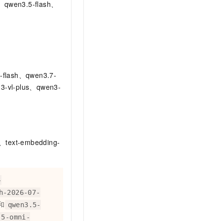
、qwen3.5-flash、
flash、qwen3.7-
3-vl-plus、qwen3-
、text-embedding-
-
h-2026-07-
和
qwen3.5-
.5-omni-