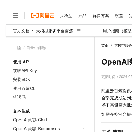
大模型
产品
解决方案
权益
官方文档
大模型服务平台百炼
用户指南（模型
大模型
产品
解决方案
权益
定价
云市场
伙伴
服务
了解阿里云
精选产品
精选解决方案
普惠上云
产品定价
精选商城
成为销售伙伴
售前咨询
为什么选择阿里云
千问AI平台
了解云产品的定价详情
大模型服务平台百炼
千问办公，解锁你的工作
普惠上云 官方力荐
分销伙伴
在线服务
大模型服务
首页
网站建设
什么是云计算
大
大模型服务与应用平台
企业级Agent产品，直接
云服务器38元/年起，超
咨询伙伴
多端小程序
技术领先
OpenA
云上成本管理
售后服务
使用 API
千问大模型
Agency Agents：拥
官方推荐返现计划
大模型
大模型
精选产品
精选解决方案
Salesforce 国际版订阅
稳定可靠
管理和优化成本
获取API Key
多元化、高性能、安全可靠
推荐新用户得奖励，单订单
销售伙伴合作计划
自助服务
更新时间：
2026-08
友盟天域
安全合规
人工智能与机器学习
AI
文本生成
安装SDK
无影云电脑
HappyHorse 打造一
云工开物
无影生态合作计划
在线服务
使用百炼CLI
观测云
分析师报告
随时随地安全接入的云上超
高校专属算力普惠，学生认
计算
互联网应用开发
阿里云百炼提供与 
Qwen3.8-Max
HOT
Salesforce On Alibaba C
工单服务
错误码
全部完成或达到
智能体时代全能旗舰模型
Tuya 物联网平台阿里云
研究报告与白皮书
云解析DNS
快速拥有专属 OpenClaw
Consulting Partner 合
大数据
容器
求不高但需大批
免费试用
短信专区
蓝凌 OA
Qwen3.7-Plus
文本生成
AI 大模型销售与服务生
现代化应用
如需在控制台操
存储
天池大赛
能看、能想、能动手的多模
云原生大数据计算服务 Max
解决方案免费试用 新老
OpenAI兼容-Chat
电子合同
面向分析的企业级SaaS模
最高领取价值200元试用
安全
网络与CDN
AI 算法大赛
Qwen3-VL-Plus
OpenAI兼容-Responses
畅捷通