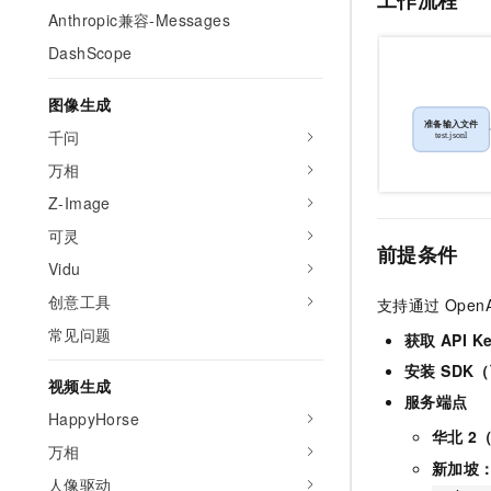
工作流程
AI 产品 免费试用
Anthropic兼容-Messages
网络
安全
云开发大赛
Tableau 订阅
1亿+ 大模型 tokens 和 
DashScope
可观测
入门学习赛
中间件
AI空中课堂在线直播课
140+云产品 免费试用
大模型服务
图像生成
上云与迁云
产品新客免费试用，最长1
数据库
生态解决方案
千问
千问AI平台-Token Plan
企业出海
大模型ACA认证体验
大数据计算
万相
助力企业全员 AI 认知与能
行业生态解决方案
政企业务
Z-Image
媒体服务
千问AI平台-模型体验
开发者生态解决方案
可灵
在线体验全尺寸、多种模态
企业服务与云通信
前提条件
AI 开发和 AI 应用解决
Vidu
Happy 系列大模型
域名与网站
创意工具
支持通过 OpenAI
常见问题
终端用户计算
获取
API K
安装 SDK
Serverless
视频生成
大模型解决方案
服务端点
HappyHorse
开发工具
快速部署 Dify，高效搭建 
华北
2
万相
新加坡
迁移与运维管理
人像驱动