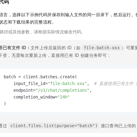
行代码
语言，选择以下示例代码并保存到输入文件的同一目录下，然后运行。
状态和下载结果的完整流程。
路径或其他参数，请根据实际情况修改代码。
用已有文件 ID：
文件上传后返回的 ID（如
）可重
file-batch-xxx
不变，无需每次重新上传，直接用已有 ID 创建任务即可：
batch = client.batches.create(

    input_file_id=
"file-batch-xxx"
,  
# 直接使用已有文件 
    endpoint=
"/v1/chat/completions"
,

    completion_window=
"24h"
)
通过
接口查询已上传的 Ba
client.files.list(purpose="batch")