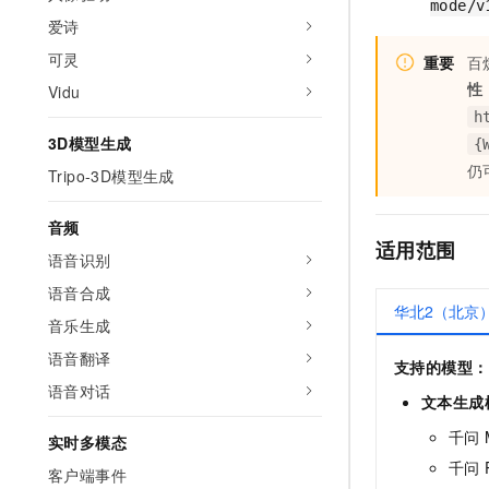
mode/v
10 分钟在聊天系统中增加
专有云
爱诗
可灵
重要
百
性
Vidu
h
3D模型生成
{
仍
Tripo-3D模型生成
音频
适用范围
语音识别
语音合成
华北2（北京
音乐生成
语音翻译
支持的模型：
语音对话
文本生成
千问 M
实时多模态
千问 P
客户端事件