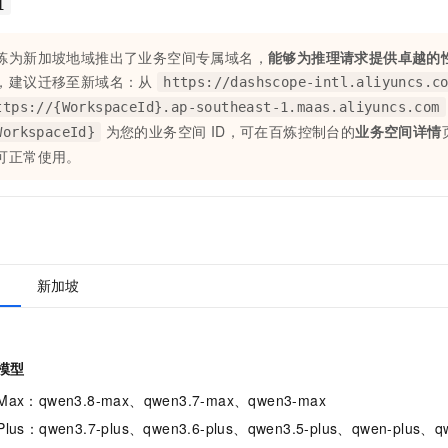
1
一个 AI 助手
即刻拥有 DeepSeek-R1 满血版
超强辅助，Bol
在企业官网、通讯软件中为客户提供 AI 客服
多种方案随心选，轻松解锁专属 DeepSeek
炼为新加坡地域推出了业务空间专属域名，
能够为推理请求提供卓越的
，建议迁移至新域名：从
https://dashscope-intl.aliyuncs.c
ttps://{WorkspaceId}.ap-southeast-1.maas.aliyuncs.com
为您的业务空间 ID，可在百炼控制台的
业务空间详情
WorkspaceId}
可正常使用。
）
新加坡
模型
ax：qwen3.8-max、qwen3.7-max、qwen3-max
lus：qwen3.7-plus、qwen3.6-plus、qwen3.5-plus、qwen-plus、qwe