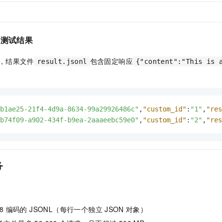
验证测试结果
，结果文件
包含固定响应
result.jsonl
{"content":"This is 
b1ae25-21f4-4d9a-8634-99a29926486c"
,
"custom_id"
:
"1"
,
"res
b74f09-a902-434f-b9ea-2aaaeebc59e0"
,
"custom_id"
:
"2"
,
"res
务
-8 编码的 JSONL（每行一个独立
JSON
对象）