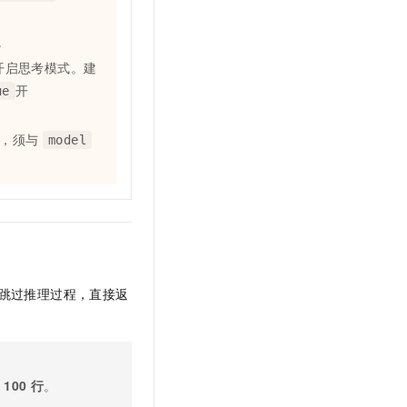
。
开启思考模式。建
开
ue
数，须与
model
跳过推理过程，直接返
过
100
行
。