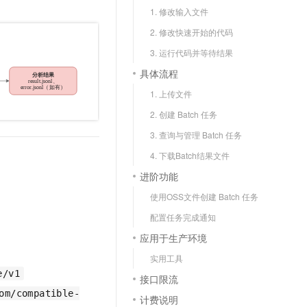
文戏情感细腻自然，动作戏激烈拳拳到肉，实现更强表演能力
支持中英文自由切换，具备更强的噪声鲁棒性
云聚AI 严选权益
1. 修改输入文件
SSL 证书
，一键激活高效办公新体验
精选AI产品，从模型到应用全链提效
2. 修改快速开始的代码
堡垒机
AI 用量加速计划
3. 运行代码并等待结果
应用
防火墙
、识别商机，让客服更高效、服务更出色。
新老同享，达量后返
具体流程
千问办公
主机安全
NEW
1. 上传文件
的智能体编程平台
一站式AI生产力平台
2. 创建 Batch 任务
AI 应用及服务市场
伶鹊
3. 查询与管理 Batch 任务
企业级人与Agent协作平台，接入和调度多个数字员工
智能客服平台，对话机器人、对话分析、智能外呼
4. 下载Batch结果文件
AI 应用
大模型服务平台百炼 - 全妙
进阶功能
大模型
应用创作平台
多模态内容创作工具，已接入 DeepSeek
使用OSS文件创建 Batch 任务
自然语言处理
配置任务完成通知
数据标注
应用于生产环境
机器学习
实用工具
息提取
与 AI 智能体进行实时音视频通话
e/v1
接口限流
从文本、图片、视频中提取结构化的属性信息
构建支持视频理解的 AI 音视频实时通话应用
om/compatible-
计费说明