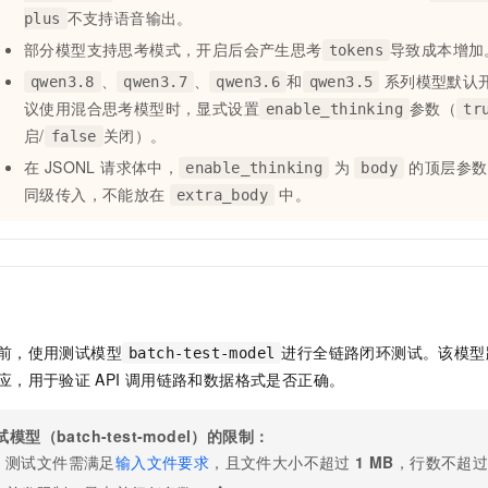
不支持语音输出。
plus
部分模型支持思考模式，开启后会产生思考
导致成本增加
tokens
、
、
和
系列模型默认
qwen3.8
qwen3.7
qwen3.6
qwen3.5
议使用混合思考模型时，显式设置
参数（
enable_thinking
tr
启/
关闭）。
false
在 JSONL 请求体中，
为
的顶层参
enable_thinking
body
同级传入，不能放在
中。
extra_body
前，使用测试模型
进行全链路闭环测试。该模型
batch-test-model
应，用于验证
API
调用链路和数据格式是否正确。
试模型（batch-test-model）的限制：
测试文件需满足
输入文件要求
，且文件大小不超过
1 MB
，行数不超