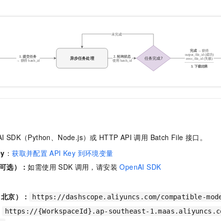
服务生态伙伴
视觉 Coding、空间感知、多模态思考等全面升级
1M上下文，专为长程任务能力而生
云工开物
企业应用
Night Plan 支持 Qwen 3.8-Max
AI 办公
NEW
Red Hat
30+ 款产品免费体验
夜间 5 折，Qwen/Meoo/TokenPlan 客户专享
AI智能应用
科研合作
ERP
堂（旗舰版）
SUSE
智能客服
AI 应用构建
大模型原生
CRM
2个月
自动承接线索
建站小程序
Qoder
大模型服务平台百炼-应用模版
OA 办公系统
HOT
NEW
面向真实软件
个人版上线、团队版降价；千问3.8-Max首发发尝鲜
丰富多元化的应用模版和解决方案
力提升
财税管理
模板建站
万有无界
大模型服务平台百炼-智能体
400电话
定制建站
的模型效果
灵活可视化地构建企业级 Agent
方案
广告营销
模板小程序
秒悟
人工智能平台 PAI
定制小程序
云端极速 AI 
新一代 AI 视频生成模型，深度适配广告营销等场景
AI Native 的算法工程平台，一站式完成建模、训练、推理服务部署
 SDK（Python、Node.js）或
HTTP API
调用 Batch File 接口。
APP 开发
ey
：
获取并配置
API Key 到环境变量
（可选）：
如需使用
SDK
调用，请安装
OpenAI SDK
建站系统
AI 应用
10分钟微调：让0.6B模型媲美235B模型
多模态数据信
（北京）：
https://dashscope.aliyuncs.com/compatible-mod
依托云原生高可用架构,实现Dify私有化部署
用1%尺寸在特定领域达到大模型90%以上效果
：
https://{WorkspaceId}.ap-southeast-1.maas.aliyuncs.c