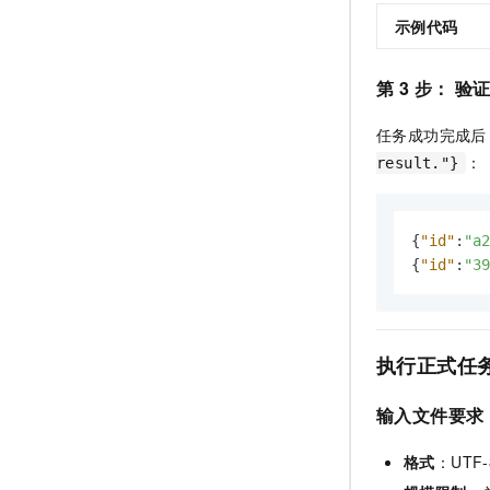
示例代码
第 3 步： 
任务成功完成后
：
result."}
{
"id"
:
"a2
{
"id"
:
"39
执行正式任
输入文件要求
格式
：UTF