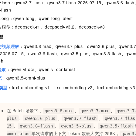
lash：qwen3.7-flash、qwen3.7-flash-2026-07-15、qwen3.6-flash
flash
ong：qwen-long、qwen-long-latest
型：deepseek-r1、deepseek-v3.2、deepseek-v3
型
与视频理解
：qwen3.8-max、qwen3.7-plus、qwen3.6-plus、qwen3.7-
h-2026-07-15、qwen3.6-flash、qwen3.5-plus、qwen3.5-flash、qwen
sh
提取
：qwen-vl-ocr、qwen-vl-ocr-latest
态
：qwen3.5-omni-plus
模型
：
text-embedding-v1、text-embedding-v2、text-embedding-v3
在
Batch 场景下，
、
、
qwen3.8-max
qwen3.7-max
qwen3.7
、
、
、
plus
qwen3.6-plus
qwen3.7-flash
qwen3.7-flas
、
、
、
15
qwen3.6-flash
qwen3.5-plus
qwen3.5-flash
单次请求的上下文 Token 数最大支持 256K，
omni-plus
qwen3