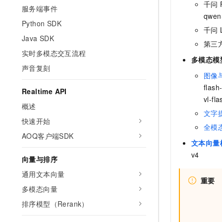
千问 F
服务端事件
qwen-
Python SDK
千问 L
Java SDK
第三方模
实时多模态交互流程
多模态模
声音复刻
图像
flas
Realtime API
vl-fla
概述
文字
快速开始
全模
AOQ客户端SDK
文本向量
v4
向量与排序
通用文本向量
重要
多模态向量
排序模型（Rerank）