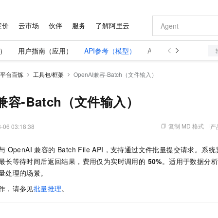
定价
云市场
伙伴
服务
了解阿里云
）
用户指南（应用）
API参考（模型）
API参考（应用）
AI 特惠
数据与 API
成为产品伙伴
企业增值服务
最佳实践
价格计算器
AI 场景体
基础软件
产品伙伴合
阿里云认证
市场活动
配置报价
大模型
自助选配和估算价格
新方式
平台百炼
工具包/框架
域名与网站
睿译宝，AI翻译排版一步到位
智启 AI 普惠权益
产品生态集成认证中心
企业支持计划
云上春晚
OpenAI兼容-Batch（文件输入）
千问官方 MaaS 平台，为开发者和 Agent 而生，新用户赠送 1 亿 + tokens 额度
云服务器 EC
Qwen Aud
AI Coding
阿里云Maa
2026 阿里云
为企业打
数据集
Windows
大模型认证
模型
NEW
NEW
交付可用成果
值低价云产品抢先购
提供智能易用的域名与建站服务
上传文档即自动完成翻译和格式还原
至高享 1亿+免费 tokens，加速 Al 应用落地
安全可靠、弹
智能编程，一键
产品生态伙伴
专家技术服务
云上奥运之旅
弹性计算合作
阿里云中企出
手机三要素
宝塔 Linux
全部认证
I兼容-Batch（文件输入）
价格优势
有专属领域专家
对象存储 OSS
GLM-5.2：长任务时代开源旗舰模型
阿里云 OPC 创新助力计划
云数据库 RD
即刻拥有 DeepS
AI 电商营销
产品生态伙伴工作台
企业增值服务台
云栖战略参考
云存储合作计
云栖大会
身份实名认证
CentOS
训练营
推动算力普惠，释放技术红利
的大模型服务
最高返9万
多领域专家智能体,一键组建 AI 虚拟交付团队
至高百万元 Token 补贴，加速一人公司成长
稳定、安全、高性价比、高性能的云存储服务
真正可用的 1M 上下文,一次完成代码全链路开发
轻松解锁专属 Dee
从图文生成到
复制 MD 格式
-06 03:18:38
产
云上的中国
数据库合作计
活动全景
短信
Docker
图片和
站式影视创作平台
人工智能平台 PAI
Hermes Agent，打造自进化智能体
Token Plan 模型订阅计划
Qoder
5 分钟轻松部署
AI 广告创作
企业成长
大模型
NEW
信息公告
看见新力量
云网络合作计
OCR 文字识别
JAVA
级电脑
证享300元代金券
可视化编排打通从文字构思到成片全链路闭环
一站式AI开发、训练和推理服务
自主进化，持久记忆，越用越聪明
Qwen3.8-Max 首发尝鲜，限时加量 10 倍，夜间低至2折
面向真实软件
图文、视频一
OpenAI 兼容的 Batch File API，支持通过文件批量提交请求
Kimi-K3
HappyHors
NEW
魔搭 Mode
loud
服务实践
官网公告
最长等待时间后返回结果，费用仅为实时调用的
50%
。适用于数据分
Kimi 最新旗舰模型，长程编程与推理利器
让文字生成流
金融模力时刻
Salesforce O
版
发票查验
全能环境
Qoder CN
Claude Code + GStack 打造工程团队
千问办公，限时限量积分加倍
云原生数据库 P
低代码高效构
AI 建站
NEW
作计划
计划
量处理的场景。
创新中心
魔搭 ModelSc
健康状态
让AI从“聊天伙伴”进化为能干活的“数字员工”
覆盖公网/内网、递归/权威、移动APP等全场景解析服务
安装技能 GStack，拥有专属 AI 工程团队
你的AI工作搭子，覆盖日常办公高频场景
基于千问大模型等，支持代码智能生成、研发智能问答
0 代码专业建
客户案例
天气预报查询
操作系统
Deepseek-v4-pro
HappyHors
态合作计划
作，请参见
批量推理
。
态智能体模型
旗舰 MoE 大模型，百万上下文与顶尖推理能力
图生视频，流
Compute
同享
容器服务 Kubernetes 版 ACK
万小智 AI 建站低至 15元/月
云防火墙
AI 短剧/漫剧
快递物流查询
WordPress
成为服务伙
高校合作
式云数据仓库
点，立即开启云上创新
提供一站式管理容器应用的 K8s 服务
送.CN域名，送备案服务码
云原生的云上
AI助力短剧
GLM-5.2
Wan2.7-T
Ubuntu