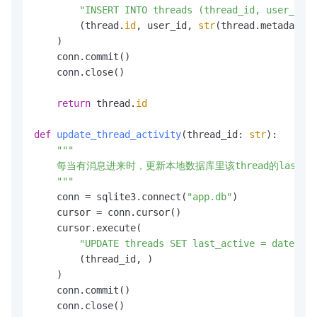
"INSERT INTO threads (thread_id, user_id, 
        (thread.
id
, user_id, 
str
(thread.metadata))

    )

    conn.commit()

    conn.close()

return
 thread.
id
def
update_thread_activity
(
thread_id: 
str
):

"""

    每当有消息进来时，更新本地数据库里该thread的last_act
    """
    conn = sqlite3.connect(
"app.db"
)

    cursor = conn.cursor()

    cursor.execute(

"UPDATE threads SET last_active = datetime
        (thread_id, )

    )

    conn.commit()

    conn.close()