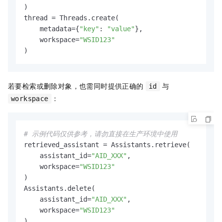
)

thread = Threads.create(

    metadata={
"key"
: 
"value"
},

    workspace=
"WSID123"
)
若要检索或删除对象，也需同时提供正确的
与
id
：
workspace
# 示例代码仅供参考，请勿直接在生产环境中使用
retrieved_assistant = Assistants.retrieve(

    assistant_id=
"AID_XXX"
,

    workspace=
"WSID123"
)

Assistants.delete(

    assistant_id=
"AID_XXX"
,

    workspace=
"WSID123"
)