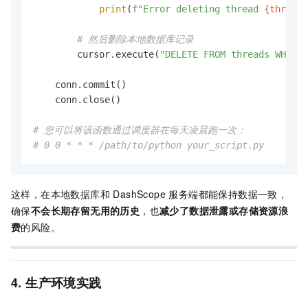
print
(
f"Error deleting thread 
{thread_
# 然后删除本地数据库记录
        cursor.execute(
"DELETE FROM threads WHERE 
    conn.commit()

    conn.close()

# 您可以将该函数通过调度器在每天凌晨跑一次：
# 0 0 * * * /path/to/python your_script.py
这样，在本地数据库和 DashScope 服务端都能保持数据一致，
确保
不会长期存留无用的历史
，也
减少了数据泄露或存储资源浪
费
的风险。
4. 生产环境实践