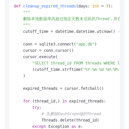
def
cleanup_expired_threads
(
days: 
int
 = 
7
):

"""

    删除本地数据库内超过指定天数未活跃的Thread，并在Dash
    """
    cutoff_time = datetime.datetime.utcnow() - dat
    conn = sqlite3.connect(
"app.db"
)

    cursor = conn.cursor()

    cursor.execute(

"SELECT thread_id FROM threads WHERE last_
        (cutoff_time.strftime(
"%Y-%m-%d %H:%M:%S"
)
    )

    expired_threads = cursor.fetchall()

for
 (thread_id,) 
in
 expired_threads:

try
:

# 先删除DashScope端的Thread
            Threads.delete(thread_id)

except
 Exception 
as
 e:
