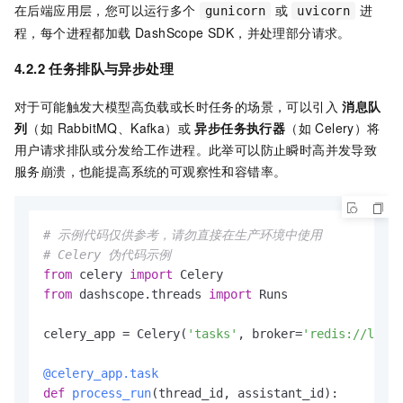
在后端应用层，您可以运行多个
或
进
gunicorn
uvicorn
程，每个进程都加载 DashScope SDK，并处理部分请求。
4.2.2 任务排队与异步处理
对于可能触发大模型高负载或长时任务的场景，可以引入
消息队
列
（如 RabbitMQ、Kafka）或
异步任务执行器
（如 Celery）将
用户请求排队或分发给工作进程。此举可以防止瞬时高并发导致
服务崩溃，也能提高系统的可观察性和容错率。
# 示例代码仅供参考，请勿直接在生产环境中使用
# Celery 伪代码示例
from
 celery 
import
from
 dashscope.threads 
import
 Runs

celery_app = Celery(
'tasks'
, broker=
'redis://local
@celery_app.task
def
process_run
(
thread_id, assistant_id
):
