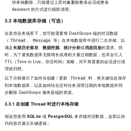
持单独删除，只能通过上层对象删除整条会话或整条
Assistant 的方式进行级联清理。
3.3 本地数据库存储（可选）
在某些业务场景下，您可能需要将 DashScope 端的对话数据
（
、
等）在本地数据库中进行二次存储，以
Thread
Message
满足
长期历史留存
、
数据挖掘
、
统计分析
或
消息回放
的需求。同
时，为了避免数据库无限增长或堆积大量过期数据，也常会引入
TTL（Time to Live，存活时间）策略，对不再需要的会话进行清
理或归档。
以下示例展示了如何在创建 / 更新
时，将关键信息保存
Thread
到本地数据库，以及如何结合定时任务清理过期的本地数据并同
步删除 DashScope 服务器端的资源。
3.3.1 在创建 Thread 时进行本地存储
假设您使用
SQLite
或
PostgreSQL
来存储对话数据，这里以伪
代码形式展示关键逻辑：