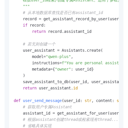
    根据user_id检索/创建专属Assistant。适用于多租户场景
    """
# 从本地数据库查找是否已有assistant_id
    record = get_assistant_record_by_user(user_id)

if
 record:

return
 record.assistant_id

# 若无则创建一个
    user_assistant = Assistants.create(

        model=
"qwen-plus"
,

        instructions=
f"You are personal assistant 
        metadata={
"owner"
: user_id}

    )

    save_assistant_to_db(user_id, user_assistant.
i
return
 user_assistant.
id
def
user_send_message
(
user_id: 
str
, content: 
str
):

# 获取用户专属Assistant
    assistant_id = get_assistant_for_user(user_id)

# 根据assistant创建thread或检索现有thread...
# 省略具体实现