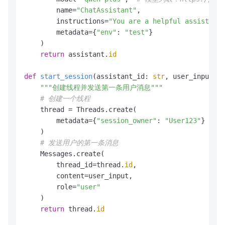
        name=
"ChatAssistant"
,

        instructions=
"You are a helpful assistant.
        metadata={
"env"
: 
"test"
}

    )

return
 assistant.
id
def
start_session
(
assistant_id: 
str
, user_input: 
s
"""创建线程并发送第一条用户消息"""
# 创建一个线程
    thread = Threads.create(

        metadata={
"session_owner"
: 
"User123"
}

    )

# 发送用户的第一条消息
    Messages.create(

        thread_id=thread.
id
,

        content=user_input,

        role=
"user"
    )

return
 thread.
id