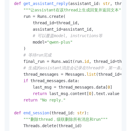
def
get_assistant_reply
(
assistant_id: 
str
, thread_
"""让assistant在该thread上生成回复并返回文本"""
    run = Runs.create(

        thread_id=thread_id,

        assistant_id=assistant_id,

# 可以覆盖model, instructions等
        model=
"qwen-plus"
    )

# 等待run完成
    final_run = Runs.wait(run.
id
, thread_id=thread
# 生成的assistant消息会记录在thread中，第一条是a
    thread_messages = Messages.
list
(thread_id=thre
if
 thread_messages.data:

        last_msg = thread_messages.data[
0
]

return
 last_msg.content[
0
].text.value 
if
 l
return
"No reply."
def
end_session
(
thread_id: 
str
):

"""删除thread，级联删除所有消息和run"""
    Threads.delete(thread_id)
