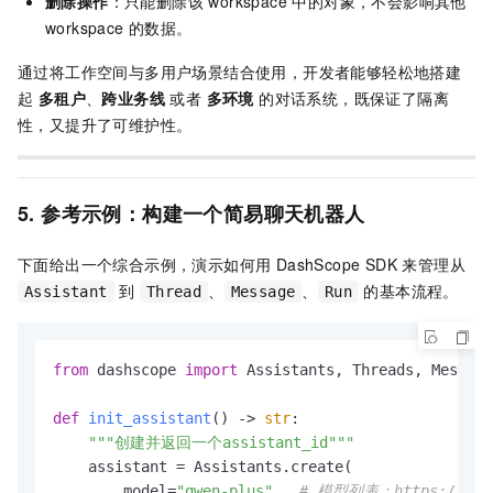
删除操作
：只能删除该 workspace 中的对象，不会影响其他
workspace 的数据。
通过将工作空间与多用户场景结合使用，开发者能够轻松地搭建
起
多租户
、
跨业务线
或者
多环境
的对话系统，既保证了隔离
性，又提升了可维护性。
5. 参考示例：构建一个简易聊天机器人
下面给出一个综合示例，演示如何用 DashScope SDK 来管理从
到
、
、
的基本流程。
Assistant
Thread
Message
Run
from
 dashscope 
import
 Assistants, Threads, Message
def
init_assistant
() -> 
str
:

"""创建并返回一个assistant_id"""
    assistant = Assistants.create(

        model=
"qwen-plus"
,  
# 模型列表：https://help.