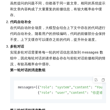
虽然提问的问题不同，但都基于同一篇文章。相同的系统提示
和文章内容构成了大量重复的前缀信息，有较大概率命中缓
存。
代码自动补全
在代码自动补全场景，大模型会结合上下文中存在的代码进行
代码自动补全。随着用户的持续编码，代码的前缀部分会保持
不变。上下文缓存可以缓存之前的代码，提升补全速度。
多轮对话
实现多轮对话需要将每一轮的对话信息添加到 messages 数
组中，因此每轮对话的请求都会存在与前轮对话前缀相同的情
况，有较高概率命中缓存。
第一轮对话的消息数组
messages=[{
"role"
: 
"system"
,
"content"
: 
"You ar
          {
"role"
: 
"user"
,
"content"
: 
"你是谁？"
第二轮对话的消息数组