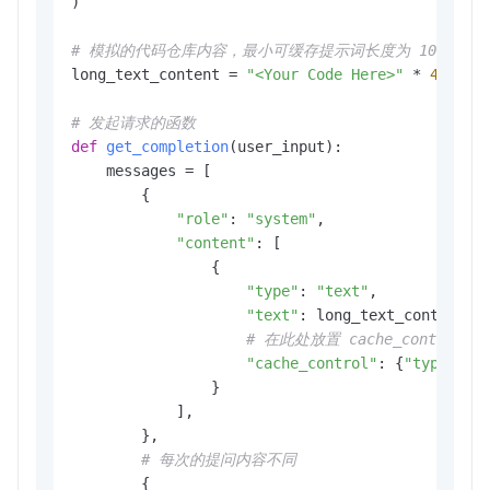
)

# 模拟的代码仓库内容，最小可缓存提示词长度为 1024 Tok
long_text_content = 
"<Your Code Here>"
 * 
400
# 发起请求的函数
def
get_completion
(
user_input
):

    messages = [

        {

"role"
: 
"system"
,

"content"
: [

                {

"type"
: 
"text"
,

"text"
: long_text_content,

# 在此处放置 cache_contro
"cache_control"
: {
"type"
: 
"
                }

            ],

        },

# 每次的提问内容不同
        {
