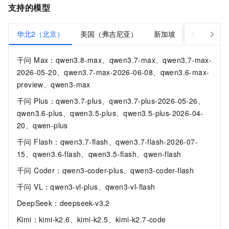
支持的模型
华北2（北京）
美国（弗吉尼亚）
新加坡
德国（法兰
千问 Max：qwen3.8-max、qwen3.7-max、qwen3.7-max-
2026-05-20、qwen3.7-max-2026-06-08、qwen3.6-max-
preview、qwen3-max
千问 Plus：qwen3.7-plus、qwen3.7-plus-2026-05-26、
qwen3.6-plus、qwen3.5-plus、qwen3.5-plus-2026-04-
20、qwen-plus
千问 Flash：qwen3.7-flash、qwen3.7-flash-2026-07-
15、qwen3.6-flash、qwen3.5-flash、qwen-flash
千问 Coder：qwen3-coder-plus、qwen3-coder-flash
千问 VL：qwen3-vl-plus、qwen3-vl-flash
DeepSeek：deepseek-v3.2
Kimi：kimi-k2.6、kimi-k2.5、kimi-k2.7-code