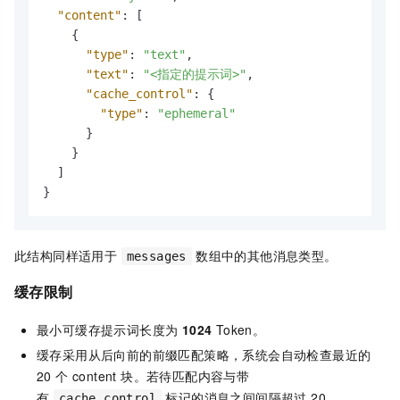
"content"
:
[
{
"type"
:
"text"
,
"text"
:
"<指定的提示词>"
,
"cache_control"
:
{
"type"
:
"ephemeral"
}
}
]
}
此结构同样适用于
数组中的其他消息类型。
messages
缓存限制
最小可缓存提示词长度为
1024
Token。
缓存采用从后向前的前缀匹配策略，系统会自动检查最近的
20 个 content 块。若待匹配内容与带
有
标记的消息之间间隔超过 20
cache_control