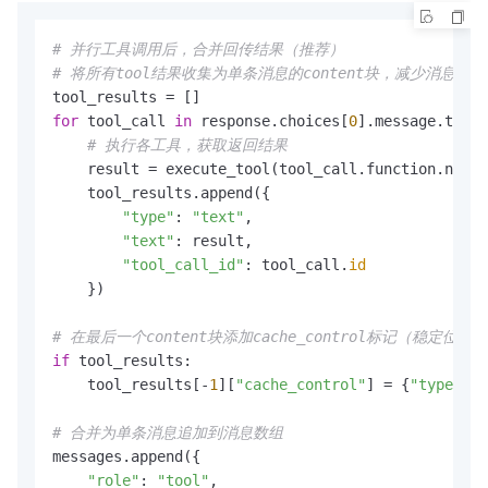
# 并行工具调用后，合并回传结果（推荐）
# 将所有tool结果收集为单条消息的content块，减少消息总量
for
 tool_call 
in
 response.choices[
0
].message.tool_
# 执行各工具，获取返回结果
    result = execute_tool(tool_call.function.name,
    tool_results.append({

"type"
: 
"text"
,

"text"
: result,

"tool_call_id"
: tool_call.
id
    })

# 在最后一个content块添加cache_control标记（稳定位置）
if
 tool_results:

    tool_results[-
1
][
"cache_control"
] = {
"type"
: 
"
# 合并为单条消息追加到消息数组
messages.append({

"role"
: 
"tool"
,
