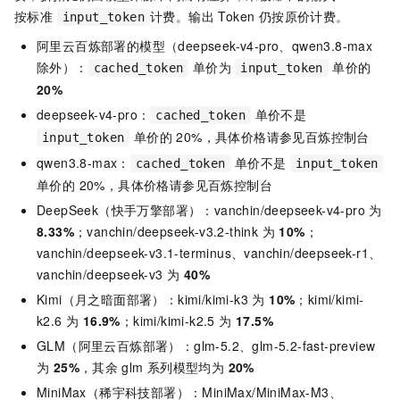
按标准
计费。输出 Token 仍按原价计费。
input_token
阿里云百炼部署的模型（deepseek-v4-pro、qwen3.8-max
除外）：
单价为
单价的
cached_token
input_token
20%
deepseek-v4-pro：
单价不是
cached_token
单价的 20%，具体价格请参见百炼控制台
input_token
qwen3.8-max：
单价不是
cached_token
input_token
单价的 20%，具体价格请参见百炼控制台
DeepSeek（快手万擎部署）：vanchin/deepseek-v4-pro 为
8.33%
；vanchin/deepseek-v3.2-think 为
10%
；
vanchin/deepseek-v3.1-terminus、vanchin/deepseek-r1、
vanchin/deepseek-v3 为
40%
Kimi（月之暗面部署）：kimi/kimi-k3 为
10%
；kimi/kimi-
k2.6 为
16.9%
；kimi/kimi-k2.5 为
17.5%
GLM（阿里云百炼部署）：glm-5.2、glm-5.2-fast-preview
为
25%
，其余
glm
系列模型均为
20%
MiniMax（稀宇科技部署）：MiniMax/MiniMax-M3、