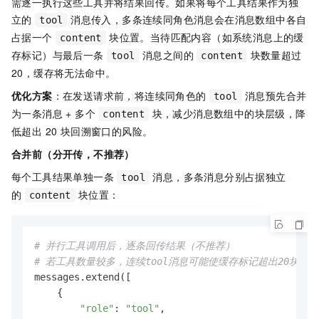
需逐一执行这些工具并将结果回传。如果将每个工具结果作为独
立的
消息传入，多条连续同角色消息会在消息数组中各自
tool
占据一个
块位置。当待匹配内容（如系统消息上的缓
content
存标记）与最后一条
消息之间的
块数量超过
tool
content
20，缓存将无法命中。
优化方案
：在发送请求前，将连续同角色的
消息预先合并
tool
为一条消息 + 多个
块，减少消息数组中的块层级，降
content
低超出 20 块回溯窗口的风险。
合并前（分开传，不推荐）
每个工具结果单独一条
消息，多条消息分别占据独立
tool
的
块位置：
content
# 并行工具调用后，逐条回传结果（不推荐）
# 若工具数量较多，连续tool消息可能使缓存标记超出20块回
messages.extend([

    {

"role"
: 
"tool"
,
