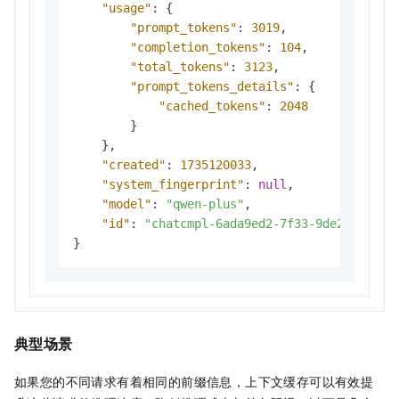
"usage"
:
{
"prompt_tokens"
:
3019
,
"completion_tokens"
:
104
,
"total_tokens"
:
3123
,
"prompt_tokens_details"
:
{
"cached_tokens"
:
2048
}
}
,
"created"
:
1735120033
,
"system_fingerprint"
:
null
,
"model"
:
"qwen-plus"
,
"id"
:
"chatcmpl-6ada9ed2-7f33-9de2-8bb0-7
}
典型场景
如果您的不同请求有着相同的前缀信息，上下文缓存可以有效提