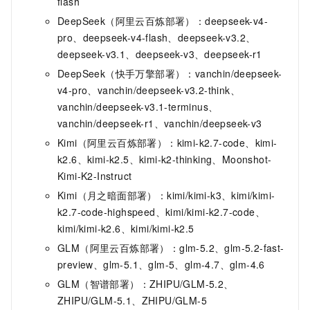
flash
DeepSeek（阿里云百炼部署）：deepseek-v4-
pro、deepseek-v4-flash、deepseek-v3.2、
deepseek-v3.1、deepseek-v3、deepseek-r1
DeepSeek（快手万擎部署）：vanchin/deepseek-
v4-pro、vanchin/deepseek-v3.2-think、
vanchin/deepseek-v3.1-terminus、
vanchin/deepseek-r1、vanchin/deepseek-v3
Kimi（阿里云百炼部署）：kimi-k2.7-code、kimi-
k2.6、kimi-k2.5、kimi-k2-thinking、Moonshot-
Kimi-K2-Instruct
Kimi（月之暗面部署）：kimi/kimi-k3、kimi/kimi-
k2.7-code-highspeed、kimi/kimi-k2.7-code、
kimi/kimi-k2.6、kimi/kimi-k2.5
GLM（阿里云百炼部署）：glm-5.2、glm-5.2-fast-
preview、
glm-5.1、
glm-5、glm-4.7、glm-4.6
GLM（智谱部署）：ZHIPU/GLM-5.2、
ZHIPU/GLM-5.1、ZHIPU/GLM-5