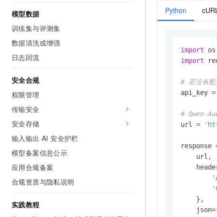
Python
cUR
模型数据
训练集与评测集
数据清洗或增强
import
日志回流
import
 re
安全合规
# 若没有配
api_key =
权限管理
传输安全
# Qwen-
安全存储
url = 
'ht
输⼊输出 AI 安全护栏
response 
模型备案信息公示
    url,

应用合规备案
    header
'
合规资质与隐私说明
'
    },

实践教程
    json={