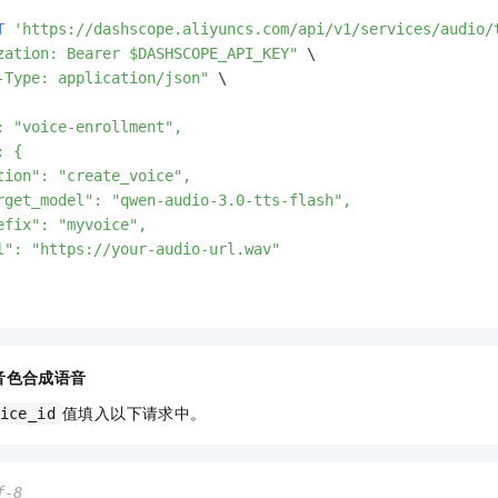
T
'https://dashscope.aliyuncs.com/api/v1/services/audio/
zation: Bearer $DASHSCOPE_API_KEY"
-Type: application/json"
: "voice-enrollment",

 {

tion": "create_voice",

rget_model": "qwen-audio-3.0-tts-flash",

efix": "myvoice",

l": "https://your-audio-url.wav"

音色合成语音
值填入以下请求中。
ice_id
f-8