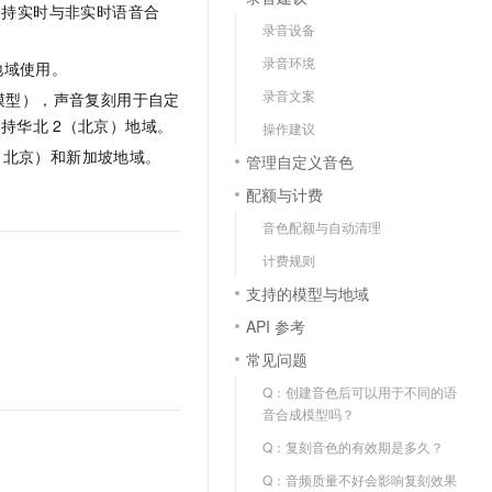
文戏情感细腻自然，动作戏激烈拳拳到肉，实现更强表演能力
支持中英文自由切换，具备更强的噪声鲁棒性
，支持实时
与非实时
语音合
云聚AI 严选权益
SSL 证书
录音设备
，一键激活高效办公新体验
精选AI产品，从模型到应用全链提效
堡垒机
录音环境
地域使用。
AI 用量加速计划
应用
录音文案
音合成模型），声音复刻用于自定
防火墙
、识别商机，让客服更高效、服务更出色。
新老同享，达量后返
仅支持华北
2（北京）地域。
操作建议
千问办公
主机安全
NEW
（北京）和新加坡地域。
管理自定义音色
的智能体编程平台
一站式AI生产力平台
配额与计费
AI 应用及服务市场
伶鹊
音色配额与自动清理
企业级人与Agent协作平台，接入和调度多个数字员工
智能客服平台，对话机器人、对话分析、智能外呼
AI 应用
计费规则
大模型服务平台百炼 - 全妙
大模型
支持的模型与地域
应用创作平台
多模态内容创作工具，已接入 DeepSeek
API 参考
自然语言处理
常见问题
数据标注
Q：创建音色后可以用于不同的语
机器学习
音合成模型吗？
息提取
与 AI 智能体进行实时音视频通话
Q：复刻音色的有效期是多久？
从文本、图片、视频中提取结构化的属性信息
构建支持视频理解的 AI 音视频实时通话应用
Q：音频质量不好会影响复刻效果