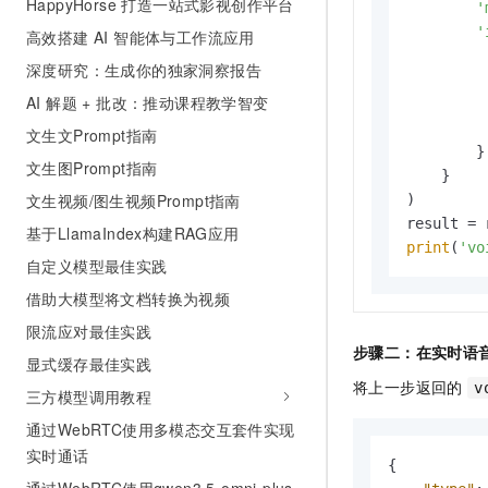
HappyHorse 打造一站式影视创作平台
'
'
高效搭建 AI 智能体与工作流应用
深度研究：生成你的独家洞察报告
AI 解题 + 批改：推动课程教学智变
文生文Prompt指南
        }

文生图Prompt指南
    }

文生视频/图生视频Prompt指南
)

基于LlamaIndex构建RAG应用
print
(
'vo
自定义模型最佳实践
借助大模型将文档转换为视频
限流应对最佳实践
步骤二：在实时语
显式缓存最佳实践
将上一步返回的
v
三方模型调用教程
通过WebRTC使用多模态交互套件实现
实时通话
{