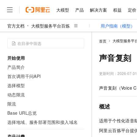
大模型
产品
解决方案
权益
定价
官方文档
大模型服务平台百炼
用户指南（模型）
大模型
产品
解决方案
权益
定价
云市场
伙伴
服务
了解阿里云
精选产品
精选解决方案
普惠上云
产品定价
精选商城
成为销售伙伴
售前咨询
为什么选择阿里云
千问AI平台
大模型服务平
首页
了解云产品的定价详情
大模型服务平台百炼
睿译宝，AI翻译排版一
普惠上云 官方力荐
分销伙伴
在线服务
网站建设
什么是云计算
大
大模型服务与应用平台
上传文档即自动完成翻译和
云服务器38元/年起，超
声音复刻
开始使用
咨询伙伴
多端小程序
技术领先
云上成本管理
售后服务
千问大模型
GLM-5.2：长任务时代
官方推荐返现计划
大模型
产品简介
大模型
精选产品
精选解决方案
Salesforce 国际版订阅
稳定可靠
管理和优化成本
多元化、高性能、安全可靠
推荐新用户得奖励，单订单
更新时间：
2026-07-31
销售伙伴合作计划
首次调用千问API
自助服务
友盟天域
安全合规
人工智能与机器学习
AI
文本生成
无影云电脑
Hermes Agent，打造
云工开物
选择模型
声音复刻（Voice
无影生态合作计划
在线服务
观测云
分析师报告
随时随地安全接入的云上超
自主进化，持久记忆，越用
高校专属算力普惠，学生认
计算
互联网应用开发
动态限流
Qwen3.8-Max
HOT
Salesforce On Alibaba C
工单服务
智能体时代全能旗舰模型
Tuya 物联网平台阿里云
研究报告与白皮书
限流
云解析DNS
快速拥有专属 OpenClaw
Consulting Partner 合
概述
大数据
容器
免费试用
短信专区
Base URL总览
蓝凌 OA
Qwen3.7-Plus
AI 大模型销售与服务生
现代化应用
存储
天池大赛
适用于个性化语音
能看、能想、能动手的多模
选择地域、服务部署范围和接入域名
云原生大数据计算服务 Max
解决方案免费试用 新老
电子合同
面向分析的企业级SaaS模
最高领取价值200元试用
安全
阿里云百炼平台提
网络与CDN
AI 算法大赛
Qwen3-VL-Plus
畅捷通
产品计费