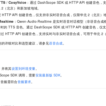
服务生态伙伴
视觉 Coding、空间感知、多模态思考等全面升级
1M上下文，专为长程任务能力而生
云工开物
TTS
/
CosyVoice
：通过 DashScope SDK 或 HTTP API 创建音色
企业应用
Night Plan 支持 Qwen 3.8-Max
AI 办公
NEW
Red Hat
北
2（北京）和新加坡地域。
30+ 款产品免费体验
夜间 5 折，Qwen/Meoo/TokenPlan 客户专享
AI智能应用
科研合作
ERP
 HTTP API 创建音色，仅支持非实时语音合成，仅限华北
2（北京）
堂（旗舰版）
SUSE
智能客服
AI 应用构建
大模型原生
ealtime
：Qwen-Audio-Realtime 是实时语音对话模型（非语
CRM
2个月
自动承接线索
 TTS 音色。通过 DashScope SDK 或 HTTP API 创建音色，
建站小程序
Qoder
大模型服务平台百炼-应用模版
OA 办公系统
HOT
NEW
过 HTTP API 创建音色，支持实时与非实时语音合成，可用于华北
2
面向真实软件
个人版上线、团队版降价；千问3.8-Max首发发尝鲜
丰富多元化的应用模版和解决方案
力提升
财税管理
模板建站
列的详细对比和选型建议，请参见
语音合成
。
万有无界
大模型服务平台百炼-智能体
400电话
定制建站
的模型效果
灵活可视化地构建企业级 Agent
方案
广告营销
模板小程序
秒悟
人工智能平台 PAI
定制小程序
云端极速 AI 
新一代 AI 视频生成模型，深度适配广告营销等场景
AI Native 的算法工程平台，一站式完成建模、训练、推理服务部署
y
并将其
设置到环境变量
。
APP 开发
Scope SDK 调用，需要
安装最新版
SDK
。
：音频需符合
音频要求
。
建站系统
AI 应用
10分钟微调：让0.6B模型媲美235B模型
多模态数据信
依托云原生高可用架构,实现Dify私有化部署
用1%尺寸在特定领域达到大模型90%以上效果