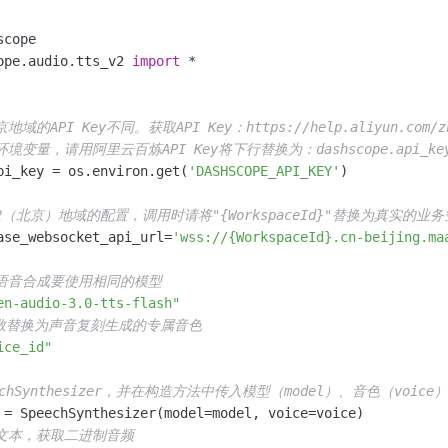
ope.audio.tts_v2 
import
的API Key不同。获取API Key：https://help.aliyun.com/zh/m
境变量，请用阿里云百炼API Key将下行替换为：dashscope.api_key =
pi_key = os.environ.get(
'DASHSCOPE_API_KEY'
)

2（北京）地域的配置，调用时请将"{WorkspaceId}"替换为真实的业
ase_websocket_api_url=
'wss://{WorkspaceId}.cn-beijing.ma
、语音合成要使用相同的模型
en-audio-3.0-tts-flash"
e参数替换为声音复刻生成的专属音色
ice_id"
echSynthesizer，并在构造方法中传入模型（model）、音色（voic
成文本，获取二进制音频