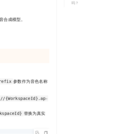
吗？
t.diy 一步搞定创意建站
构建大模型应用的安全防护体系
通过自然语言交互简化开发流程,全栈开发支持
通过阿里云安全产品对 AI 应用进行安全防护
音合成模型。
参数作为音色名称
refix
://{WorkspaceId}.ap-
替换为真实
kspaceId}