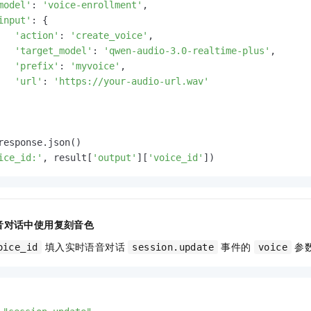
model'
: 
'voice-enrollment'
,

input'
: {

'action'
: 
'create_voice'
,

'target_model'
: 
'qwen-audio-3.0-realtime-plus'
,

'prefix'
: 
'myvoice'
,

'url'
: 
'https://your-audio-url.wav'
ice_id:'
, result[
'output'
][
'voice_id'
])
音对话中使用复刻音色
填入实时语音对话
事件的
参
oice_id
session.update
voice