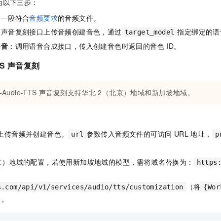
为以下三步：
一个 AI 助手
即刻拥有 DeepSeek-R1 满血版
超强辅助，Bol
在企业官网、通讯软件中为客户提供 AI 客服
多种方案随心选，轻松解锁专属 DeepSeek
备一段符合
音频要求
的音频文件。
用声音复刻接口上传音频创建音色，通过
指定绑定的语
target_model
语音
：调用语音合成接口，传入创建音色时返回的音色 ID。
TTS 声音复刻
n-Audio-TTS 声音复刻支持华北
2（北京）地域和新加坡地域。
I 上传音频并创建音色。
参数传入音频文件的可访问 URL 地址，
url
p
京）地域的配置，若使用新加坡地域的模型，需将域名替换为：
https
（将
s.com/api/v1/services/audio/tts/customization
{Wor
）。