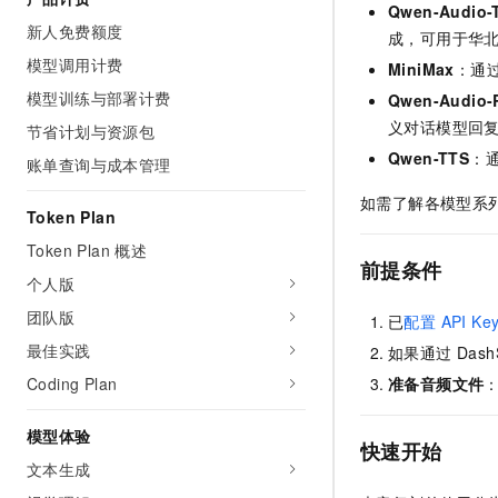
Qwen-Audio-
AI 产品 免费试用
网络
安全
云开发大赛
新人免费额度
Tableau 订阅
成，可用于华
1亿+ 大模型 tokens 和 
模型调用计费
可观测
入门学习赛
MiniMax
：通过
中间件
AI空中课堂在线直播课
140+云产品 免费试用
大模型服务
模型训练与部署计费
Qwen-Audio-R
上云与迁云
产品新客免费试用，最长1
数据库
义对话模型回复时的
节省计划与资源包
生态解决方案
千问AI平台-Token Plan
企业出海
大模型ACA认证体验
Qwen-TTS
：通
大数据计算
账单查询与成本管理
助力企业全员 AI 认知与能
行业生态解决方案
政企业务
如需了解各模型系
媒体服务
千问AI平台-模型体验
Token Plan
开发者生态解决方案
在线体验全尺寸、多种模态
Token Plan 概述
企业服务与云通信
AI 开发和 AI 应用解决
前提条件
Happy 系列大模型
个人版
域名与网站
团队版
已
配置 API Ke
终端用户计算
最佳实践
如果通过 Dash
Coding Plan
准备音频文件
Serverless
大模型解决方案
开发工具
模型体验
快速部署 Dify，高效搭建 
快速开始
文本生成
迁移与运维管理