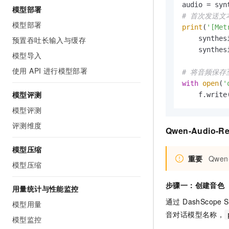
audio = syn
模型部署
# 首次发送文
模型部署
print
(
'[Me
    synthes
预置吞吐长输入与缓存
    synthes
模型导入
使用 API 进行模型部署
# 将音频保存
with
open
(
'
模型评测
    f.write
模型评测
评测维度
Qwen-Audio-R
模型压缩
重要
Qwen
模型压缩
步骤一：创建音色
用量统计与性能监控
通过 DashScop
模型用量
音对话模型名称，
模型监控