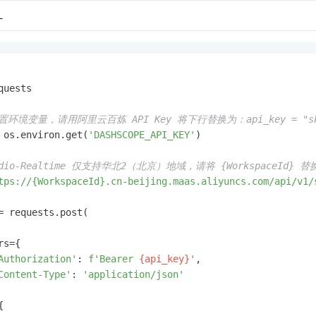
L
quests

置环境变量，请用阿里云百炼 API Key 将下行替换为：api_key = "sk
 os.environ.get(
'DASHSCOPE_API_KEY'
)

Audio-Realtime 仅支持华北2（北京）地域，请将 {WorkspaceId}
tps://{WorkspaceId}.cn-beijing.maas.aliyuncs.com/api/v1/
= requests.post(

s={

Authorization'
: 
f'Bearer 
{api_key}
'
,

Content-Type'
: 
'application/json'

