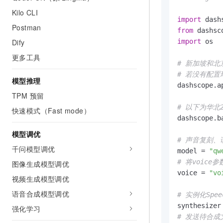
Kilo CLI
import
Postman
from
 dashsc
Dify
import
 os

更多工具
# 新加坡和北京地域
# 若没有配置环
模型推理
dashscope.a
TPM 预留
# 以下为华北
快速模式（Fast mode）
dashscope.b
模型调优
# 声音复刻
千问模型调优
model = 
"qw
# 将voic
图像生成模型调优
voice = 
"vo
视频生成模型调优
语音合成模型调优
# 实例化Spe
强化学习
# 发送待合