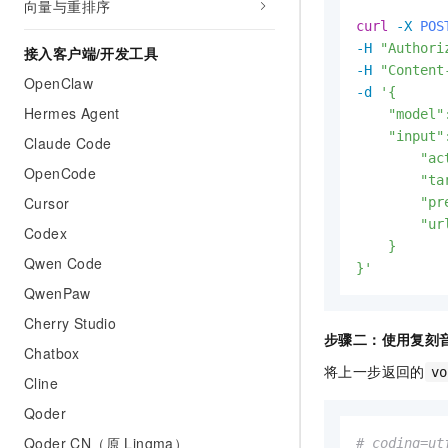
向量与重排序
curl
-X 
POS
-H
"Authori
接入客户端/开发工具
-H
"Content
OpenClaw
-d
'{

Hermes Agent
    "model"
    "input":
Claude Code
        "ac
OpenCode
        "ta
Cursor
        "pr
        "ur
Codex
    }

Qwen Code
}'
QwenPaw
Cherry Studio
步骤二：使用复刻
Chatbox
将上一步返回的
vo
Cline
Qoder
Qoder CN（原 Lingma）
# coding=ut