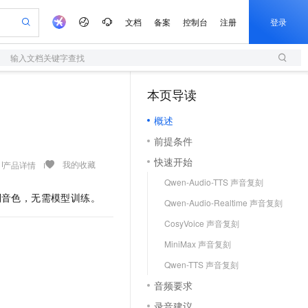
文档
备案
控制台
注册
登录
输入文档关键字查找
验
作计划
器
AI 活动
专业服务
服务伙伴合作计划
开发者社区
加入我们
服务平台百炼
阿里云 OPC 创新助力计划
本页导读
（1）
一站式生成采购清单，支持单品或批量购买
S
可编辑精美 PPT 文稿
S产品伙伴计划（繁花）
峰会
造的大模型服务与应用开发平台
轻量应用服务器
Agency Agents：拥有专属领域专家
AI 生产力先锋
Al MaaS 服务伙伴赋能合作
域名
博文
Careers
至高可申请百万元
概述
性可伸缩的云计算服务
 轻松生成专业的 PPT
开启高性价比 AI 编程新体验
先锋实践拓展 AI 生产力的边界
快速构建应用程序和网站，即刻迈出上云第一步
多领域专家智能体,一键组建 AI 虚拟交付团队
Token 补贴，五大权
计划
海大会
伙伴信用分合作计划
商标
问答
社会招聘
前提条件
益加速 OPC 成功
S
帕鲁游戏服务器
数字证书管理服务（原SSL证书）
HappyHorse 打造一站式影视创作平台
飞天发布时刻
HOT
划
备案
电子书
校园招聘
快速开始
联机服务器，轻松开启游戏
视频创作，一键激活电商全链路生产力
全托管，含MySQL、PostgreSQL、SQL Server、MariaDB多引擎
实现全站HTTPS，呈现可信的WEB访问
所见，即是所愿
可视化编排打通从文字构思到成片全链路闭环
我的收藏
产品详情
更多支持
划
公司注册
镜像站
Qwen-Audio-TTS 声音复刻
视频生成
语音识别与合成
 智能体与工作流应用
短信服务
漫剧工坊：一站式动画创作平台
AI 实训营
的定制音色，无需模型训练。
合作伙伴培训与认证
Qwen-Audio-Realtime 声音复刻
划
上云迁移
的智能体编程平台
站生成，高效打造优质广告素材
通过阿里云百炼高效搭建AI应用,助力高效开发
快速生产连贯的高质量长漫剧
从基础到进阶，Agent 创客手把手教你
国内短信简单易用，安全可靠，秒级触达，全球覆盖200+国家和地区。
e-1.1-T2V
Qwen3-TTS-Flash
lScope
我要反馈
查询合作伙伴
CosyVoice 声音复刻
畅细腻的高质量视频
离线语音合成大模型，多语言方言自适应，低延迟高稳定
n Alibaba Cloud ISV 合作
代维服务
olarDB
建企业门户网站
大数据开发治理平台 DataWorks
10 分钟搭建微信、支付宝小程序
MiniMax 声音复刻
创新加速
ope
登录合作伙伴管理后台
我要建议
站，无忧落地极速上线
以可视化方式快速构建移动和 PC 门户网站
100%兼容MySQL、PostgreSQL，兼容Oracle，支持集中和分布式
高效部署网站，快速应用到小程序
Data Agent 驱动的一站式 Data+AI 开发治理平台
e-1.1-I2V
Cosyvoice-V3-Flash
Qwen-TTS 声音复刻
安全
畅自然，细节丰富
高表现力语音合成大模型，语音克隆听感自然
我要投诉
上云场景组合购
伴
音频要求
边界网络安全防护产品
漫剧创作，剧本、分镜、视频高效生成
覆盖90%+业务场景，专享组合折扣价
2V
VPN
Fun-ASR
录音建议