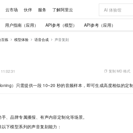
云市场
伙伴
服务
了解阿里云
用户指南（应用）
API参考（模型）
API参考（应用）
AI 特惠
数据与 API
成为产品伙伴
企业增值服务
最佳实践
价格计算器
AI 场景体
基础软件
产品伙伴合
阿里云认证
市场活动
配置报价
大模型
台百炼
模型体验
语音合成
声音复刻
自助选配和估算价格
步到位
域名与网站
智启 AI 普惠权益
产品生态集成认证中心
企业支持计划
云上春晚
Qwen Audio：打造专属 AI 语音助手
千问官方 MaaS 平台，为开发者和 Agent 而生，新用户赠送 1 亿 + tokens 额度
云服务器 EC
一句话生成原生
AI Coding
阿里云Maa
2026 阿里云
为企业打
数据集
Windows
大模型认证
模型
NEW
NEW
格式还原
值低价云产品抢先购
提供智能易用的域名与建站服务
至高享 1亿+免费 tokens，加速 Al 应用落地
Qwen-Audio-3.0-Realtime 端到端实时语音角色扮演
安全可靠、弹
输入一句话想法,
智能编程，一键
产品生态伙伴
专家技术服务
云上奥运之旅
弹性计算合作
阿里云中企出
手机三要素
宝塔 Linux
全部认证
价格优势
开源旗舰模型
对象存储 OSS
即刻拥有 DeepSeek-V4-Pro
阿里云 OPC 创新助力计划
云数据库 RD
一键部署幻兽
AI 电商营销
产品生态伙伴工作台
企业增值服务台
云栖战略参考
云存储合作计
云栖大会
身份实名认证
CentOS
训练营
推动算力普惠，释放技术红利
的大模型服务
最高返9万
真正可用的 1M 上下文,一次完成代码全链路开发
轻松解锁专属 DeepSeek-V4-Pro
至高百万元 Token 补贴，加速一人公司成长
稳定、安全、高性价比、高性能的云存储服务
一键购买专属
从图文生成到
复制 MD 格式
 11:02:31
云上的中国
数据库合作计
活动全景
短信
Docker
图片和
自进化智能体
人工智能平台 PAI
5 分钟轻松部署专属 QwenPaw
Token Plan 模型订阅计划
Qoder
高效搭建 AI
AI 广告创作
企业成长
大模型
NEW
HOT
信息公告
 Cloning）只需提供一段 10~20 秒的音频样本，即可生成高度相似
看见新力量
云网络合作计
OCR 文字识别
JAVA
级电脑
越聪明
证享300元代金券
一站式AI开发、训练和推理服务
Qwen3.8-Max 首发尝鲜，限时加量 10 倍，夜间低至2折
从聊天伙伴进化为能主动干活的本地数字员工
面向真实软件
图文、视频一
Kimi-K3
HappyHors
NEW
魔搭 Mode
loud
服务实践
官网公告
Kimi 最新旗舰模型，长程编程与推理利器
让文字生成流
金融模力时刻
Salesforce O
版
发票查验
全能环境
Qoder CN
Claude Code + GStack 打造工程团队
千问办公，限时限量积分加倍
云原生数据库 P
低代码高效构
AI 建站
NEW
作计划
计划
创新中心
魔搭 ModelSc
健康状态
让AI从“聊天伙伴”进化为能干活的“数字员工”
覆盖公网/内网、递归/权威、移动APP等全场景解析服务
安装技能 GStack，拥有专属 AI 工程团队
你的AI工作搭子，覆盖日常办公高频场景
基于千问大模型等，支持代码智能生成、研发智能问答
0 代码专业建
客户案例
天气预报查询
操作系统
Deepseek-v4-pro
HappyHors
态合作计划
助手、品牌专属播报、有声内容定制化等场景。
态智能体模型
旗舰 MoE 大模型，百万上下文与顶尖推理能力
图生视频，流
Compute
同享
容器服务 Kubernetes 版 ACK
万小智 AI 建站低至 15元/月
云防火墙
AI 短剧/漫剧
快递物流查询
WordPress
成为服务伙
高校合作
式云数据仓库
点，立即开启云上创新
提供一站式管理容器应用的 K8s 服务
送.CN域名，送备案服务码
云原生的云上
AI助力短剧
供以下模型系列的声音复刻能力：
GLM-5.2
Wan2.7-T
Ubuntu