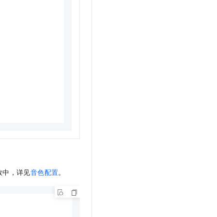
数中，详见
音色配置
。