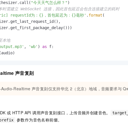
thesizer.call(
"今天天气怎么样？"
本时需建立 WebSocket 连接，因此首包延迟会包含连接建立的耗时
tric] requestId为：{}，首包延迟为：{}毫秒'
.
format
(

izer.get_last_request_id(),

izer.get_first_package_delay()))

至本地
output.mp3'
, 
'wb'
) 
as
 f:

(audio)
ealtime 声音复刻
-Audio-Realtime 声音复刻仅支持华北
2（北京）地域，音频要求与 Qwen
e SDK 或 HTTP API 调用声音复刻接口，上传音频并创建音色。
target
参数作为音色名称前缀。
prefix