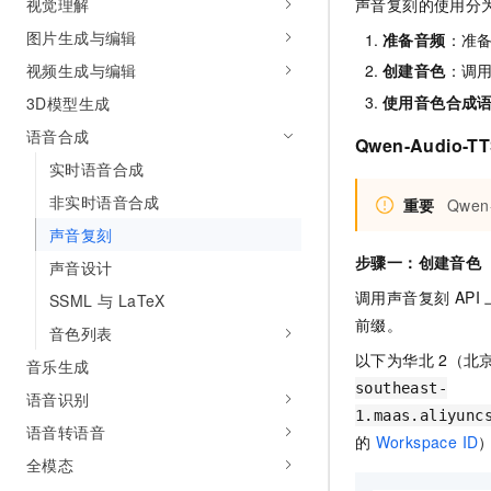
视觉理解
声音复刻的使用分
10 分钟在聊天系统中增加
专有云
图片生成与编辑
准备音频
：准
视频生成与编辑
创建音色
：调
使用音色合成
3D模型生成
语音合成
Qwen-Audio-
实时语音合成
非实时语音合成
重要
Qwe
声音复刻
步骤一：创建音色
声音设计
调用声音复刻 AP
SSML 与 LaTeX
前缀。
音色列表
以下为华北
2（北
音乐生成
southeast-
语音识别
1.maas.aliyunc
语音转语音
的
Workspace ID
全模态