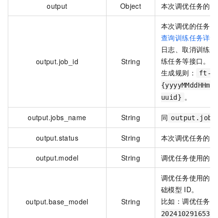
output
Object
本次调优任务的详
本次调优的任务
查询训练任务详情
日志、取消训练任
练任务等接口。
output.job_id
String
生成规则：
ft-
{yyyyMMddHHmm
。
uuid}
output.jobs_name
String
同
output.job_
output.status
String
本次调优任务的状
output.model
String
调优任务使用的模
调优任务使用的模
础模型
ID。
比如：调优任务
output.base_model
String
f
202410291653-