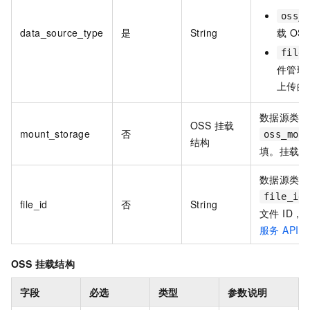
oss_
data_source_type
是
String
载 OS
file
件管理服
上传的
数据源类型
OSS 挂载
mount_storage
否
oss_mou
结构
填。挂载文
数据源类型
file_id
file_id
否
String
文件 ID，
服务 API
产
OSS 挂载结构
字段
必选
类型
参数说明