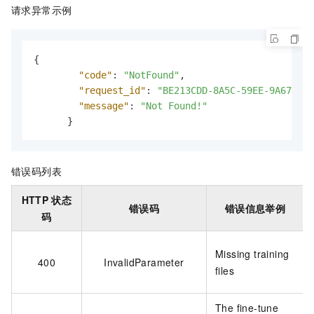
请求异常示例
{
"code"
:
"NotFound"
,
"request_id"
:
"BE213CDD-8A5C-59EE-9A67-055
"message"
:
"Not Found!"
}
错误码列表
HTTP
状态
错误码
错误信息举例
码
Missing training
400
InvalidParameter
files
The fine-tune