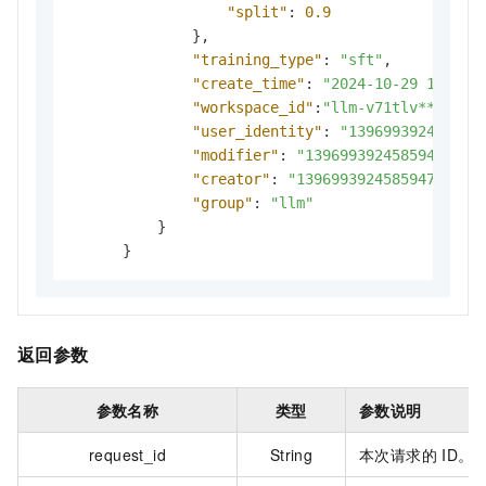
"split"
:
0.9
}
,
"training_type"
:
"sft"
,
"create_time"
:
"2024-10-29 16:53:
"workspace_id"
:
"llm-v71tlv***"
,
"user_identity"
:
"139699392458594
"modifier"
:
"1396993924585947"
,
"creator"
:
"1396993924585947"
,
"group"
:
"llm"
}
}
返回参数
参数名称
类型
参数说明
request_id
String
本次请求的
ID。