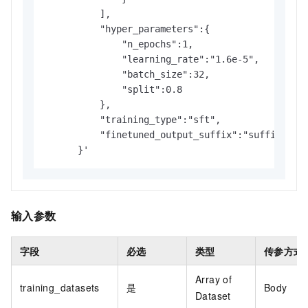
          ],

          "hyper_parameters":{

              "n_epochs":1,

              "learning_rate":"1.6e-5",

              "batch_size":32,

              "split":0.8

          },

          "training_type":"sft",

          "finetuned_output_suffix":"suffix"

      }'
输入参数
字段
必选
类型
传参方式
Array of
training_datasets
是
Body
Dataset