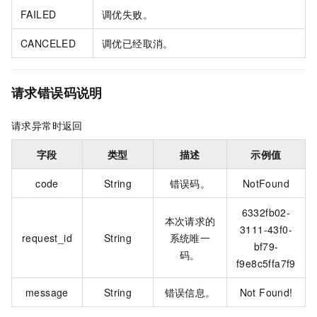
FAILED
调优失败。
CANCELED
调优已经取消。
请求错误码说明
请求异常时返回
字段
类型
描述
示例值
code
String
错误码。
NotFound
6332fb02-
本次请求的
3111-43f0-
request_id
String
系统唯一
bf79-
码。
f9e8c5ffa7f9
message
String
错误信息。
Not Found!