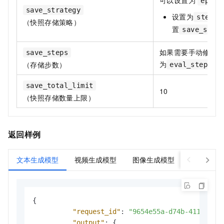
epoch
save_strategy
设置为
steps
（快照存储策略）
置
save_step
如果需要手动修改
save_steps
为
参
（存储步数）
eval_steps
save_total_limit
10
（快照存储数量上限）
返回样例
文本生成模型
视频生成模型
图像生成模型
{
"request_id"
:
"9654e55a-d74b-4113-aee
"output"
:
{