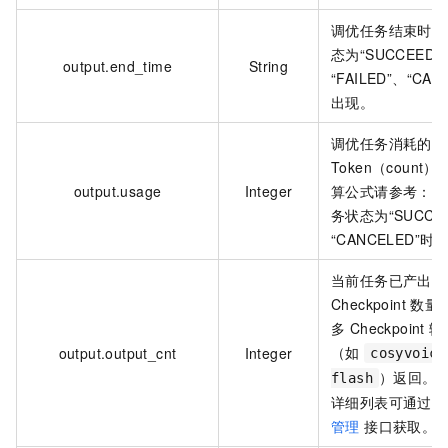
调优任务结束时间
态为“SUCCEEDE
output.end_time
String
“FAILED”、“CAN
出现。
调优任务消耗的
Token（count
output.usage
Integer
算公式请参考：
计
务状态为“SUCCE
“CANCELED”时
当前任务已产出的
Checkpoint 
多 Checkpoint
（如
output.output_cnt
Integer
cosyvoice
）返回。Che
flash
详细列表可通过
C
管理
接口获取。