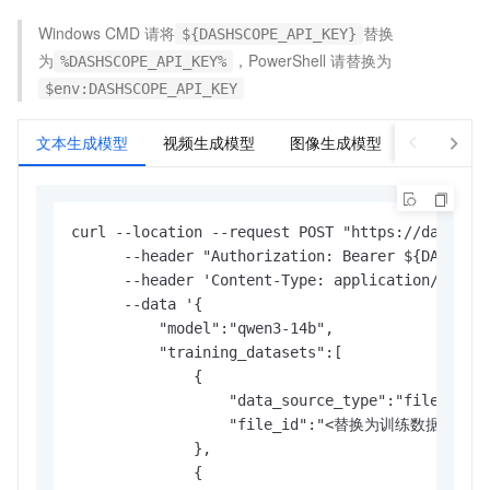
Windows CMD 请将
替换
${DASHSCOPE_API_KEY}
为
，PowerShell
请替换为
%DASHSCOPE_API_KEY%
$env:DASHSCOPE_API_KEY
文本生成模型
视频生成模型
图像生成模型
curl --location --request POST "https://dashscop
      --header "Authorization: Bearer ${DASHSCOP
      --header 'Content-Type: application/json' 
      --data '{

          "model":"qwen3-14b",

          "training_datasets":[

              {

                  "data_source_type":"file_id",

                  "file_id":"<替换为训练数据集的文件
              },

              {
