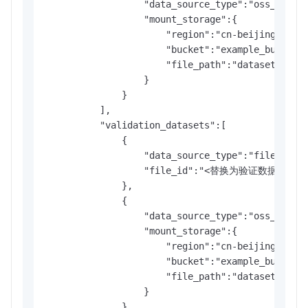
                  "data_source_type":"oss_mount"
                  "mount_storage":{

                      "region":"cn-beijing",

                      "bucket":"example_bucket",
                      "file_path":"dataset/data.
                  }

              }

          ],

          "validation_datasets":[

              {

                  "data_source_type":"file_id",

                  "file_id":"<替换为验证数据集的文件
              },

              {

                  "data_source_type":"oss_mount"
                  "mount_storage":{

                      "region":"cn-beijing",

                      "bucket":"example_bucket",
                      "file_path":"dataset/val.j
                  }

              }
