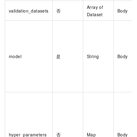
Array of
validation_datasets
否
Body
Dataset
model
是
String
Body
hyper_parameters
否
Map
Body