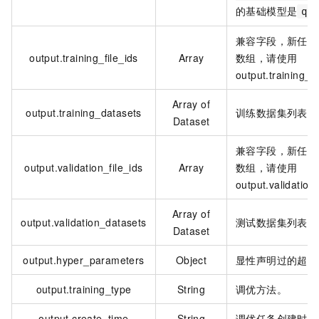
的基础模型是
qw
兼容字段，新任务
output.training_file_ids
Array
数组，请使用
output.training_
Array of
output.training_datasets
训练数据集列表。
Dataset
兼容字段，新任务
output.validation_file_ids
Array
数组，请使用
output.validatio
Array of
output.validation_datasets
测试数据集列表。
Dataset
output.hyper_parameters
Object
显性声明过的超参
output.training_type
String
调优方法。
output.create_time
String
调优任务创建时间