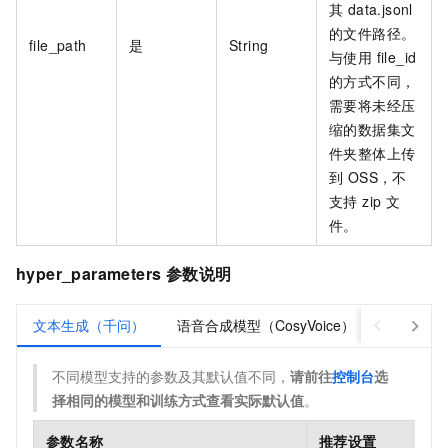
其 data.jsonl
的文件路径。
file_path
是
String
与使用 file_id
的方式不同，
需要将未经压
缩的数据集文
件夹整体上传
到 OSS，不
支持 zip 文
件。
hyper_parameters 参数说明
文本生成（千问）
语音合成模型（CosyVoice）
视频生成
不同模型支持的参数及其默认值不同，
请前往
控制台
选
择相同的模型和训练方式查看实际默认值
。
参数名称
推荐设置