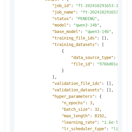
"job_id"
:
"ft-202410291653-1c7f"
,
"job_name"
:
"ft-202410291653-1c7f
"status"
:
"PENDING"
,
"model"
:
"qwen3-14b"
,
"base_model"
:
"qwen3-14b"
,
"training_file_ids"
:
[
]
,
"training_datasets"
:
[
{
"data_source_type"
:
"file
"file_id"
:
"976bd01a-f30b
}
]
,
"validation_file_ids"
:
[
]
,
"validation_datasets"
:
[
]
,
"hyper_parameters"
:
{
"n_epochs"
:
3
,
"batch_size"
:
32
,
"max_length"
:
8192
,
"learning_rate"
:
"1.6e-5"
,
"lr_scheduler_type"
:
"linear"