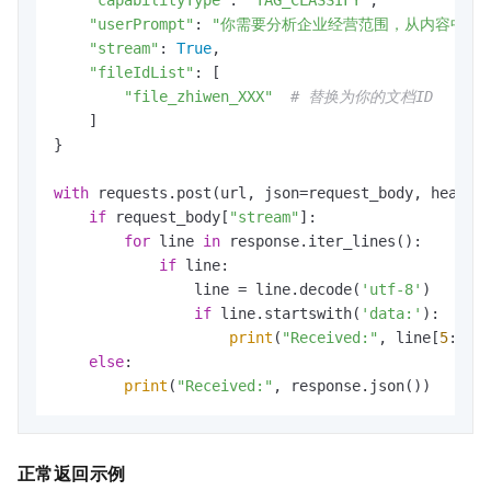
"capabilityType"
: 
"TAG_CLASSIFY"
,

"userPrompt"
: 
"你需要分析企业经营范围，从内容中提
"stream"
: 
True
,

"fileIdList"
: [

"file_zhiwen_XXX"
# 替换为你的文档ID
    ]

}

with
 requests.post(url, json=request_body, header
if
 request_body[
"stream"
]:

for
 line 
in
 response.iter_lines():

if
 line:

                line = line.decode(
'utf-8'
)

if
 line.startswith(
'data:'
):

print
(
"Received:"
, line[
5
:].st
else
:

print
(
"Received:"
, response.json())
正常返回示例