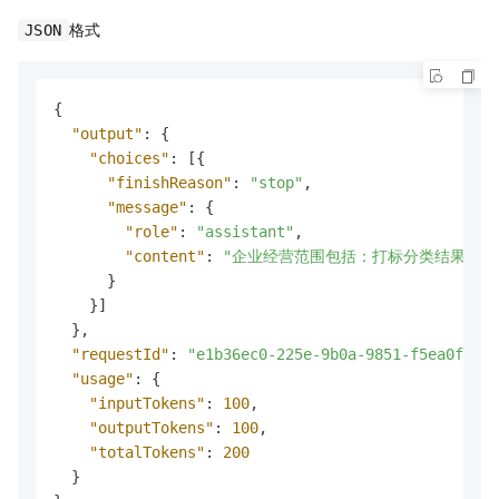
格式
JSON
{
"output"
:
{
"choices"
:
[
{
"finishReason"
:
"stop"
,
"message"
:
{
"role"
:
"assistant"
,
"content"
:
"企业经营范围包括：打标分类结果。"
}
}
]
}
,
"requestId"
:
"e1b36ec0-225e-9b0a-9851-f5ea0f1fa5
"usage"
:
{
"inputTokens"
:
100
,
"outputTokens"
:
100
,
"totalTokens"
:
200
}