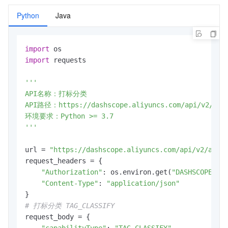
Python
Java
import
import
 requests

'''

API名称：打标分类

API路径：https://dashscope.aliyuncs.com/api/v2/apps
环境要求：Python >= 3.7

'''
url = 
"https://dashscope.aliyuncs.com/api/v2/apps
request_headers = {

"Authorization"
: os.environ.get(
"DASHSCOPE_AP
"Content-Type"
: 
"application/json"
# 打标分类 TAG_CLASSIFY
request_body = {
