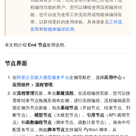
程编排功能的用户。您可以继续使用流程编排功
能，也可以改为使用工作流应用或智能体编排应
用，以获得更好的使用体验。具体请参见
工作流
应用
和
智能体编排应用
。
本文档介绍
End
节点
使用说明。
节点界面
在
阿里云百炼大模型服务平台
左侧导航栏，选择
应用中心
>
应用组件
>
流程管理
。
在
流程管理
页面，单击
新建流程
。在流程编排页面，您可以按
需将结束节点拖拽至画布右侧，进行流程编排。流程编辑器页
面左侧为节点面板，包含
基础节点
（开始节点、结束节点、判
断节点）、
模型节点
（大模型节点）、
引用节点
（API
调用节
点）和
函数编程节点
（脚本节点、函数计算节点）。画布中可
配置各节点，例如
脚本节点
支持编写 Python 脚本，从