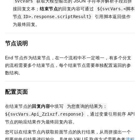
获取大模型输出的 JSON 字符串并解析字段后拼
svcVars
接回复文本；
结束节点
的回复内容可通过
${svcVars.<脚本
引用脚本返回值作
节点
ID>.response.scriptResult}
为最终回复。
节点说明
End
节点作为结束节点，在一个流程中不一定唯一，有多个分支
的流程需要多个结束节点，每个结束节点需要单独配置返回的参
数结构。
配置页面
在结束节点的
回复内容
中填写
为您查询的结果为：
，通过变量引用前序 API
${svcVars.Api_Zz1xzf.response}
节点的响应结果作为最终回复内容。
您可以在结束节点内获取前面节点的执行结果，从而拼接出一个
想要的执行结果进行输出。具体的
VALUE
取值方式需要参考
流程