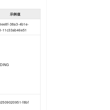
示例值
4ee8f-38a3-4b1e-
0-11c33ab46e51
DING
202509020951-f8bf