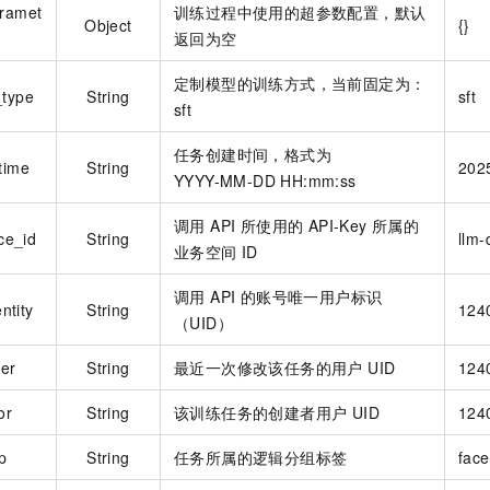
aramet
训练过程中使用的超参数配置，默认
Object
{}
返回为空
定制模型的训练方式，当前固定为：
_type
String
sft
sft
任务创建时间，格式为
time
String
202
YYYY-MM-DD HH:mm:ss
调用 API 所使用的 API-Key 所属的
ce_id
String
llm-
业务空间
ID
调用 API 的账号唯一用户标识
ntity
String
124
（UID）
ier
String
最近一次修改该任务的用户 UID
124
or
String
该训练任务的创建者用户 UID
124
p
String
任务所属的逻辑分组标签
face