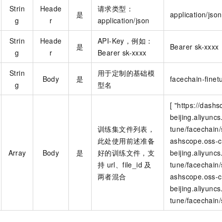
Strin
Heade
请求类型：
是
application/json
g
r
application/json
Strin
Heade
API-Key，例如：
是
Bearer sk-xxxx
g
r
Bearer sk-xxxx
Strin
用于定制的基础模
Body
是
facechain-finet
g
型名
[ "https://dash
beijing.aliyunc
训练集文件列表，
tune/facechain/
此处使用前述准备
ashscope.oss-c
Array
Body
是
好的训练文件，支
beijing.aliyunc
持
url、file_id
及
tune/facechain/
两者混合
ashscope.oss-c
beijing.aliyunc
tune/facechain/