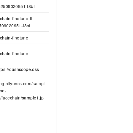
202509020951-f8bf
chain-finetune-ft-
509020951-f8bf
chain-finetune
chain-finetune
ttps://dashscope.oss-
ing.aliyuncs.com/sampl
ine-
/facechain/sample1.jp