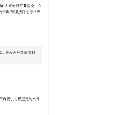
t.diy 一步搞定创意建站
构建大模型应用的安全防护体系
用的方式进行任务提交，在
通过自然语言交互简化开发流程,全栈开发支持
通过阿里云安全产品对 AI 应用进行安全防护
的查询/管理接口进行相应
2，并发任务数量限制
平台提供的模型定制文件