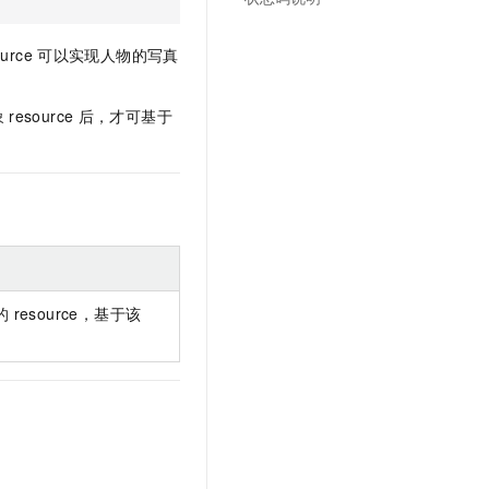
文戏情感细腻自然，动作戏激烈拳拳到肉，实现更强表演能力
支持中英文自由切换，具备更强的噪声鲁棒性
云聚AI 严选权益
SSL 证书
，一键激活高效办公新体验
精选AI产品，从模型到应用全链提效
ource
可以实现人物的写真
堡垒机
AI 用量加速计划
应用
防火墙
、识别商机，让客服更高效、服务更出色。
新老同享，达量后返
象
resource
后，才可基于
千问办公
主机安全
NEW
的智能体编程平台
一站式AI生产力平台
AI 应用及服务市场
伶鹊
企业级人与Agent协作平台，接入和调度多个数字员工
智能客服平台，对话机器人、对话分析、智能外呼
AI 应用
大模型服务平台百炼 - 全妙
大模型
应用创作平台
多模态内容创作工具，已接入 DeepSeek
的
resource，基于该
自然语言处理
数据标注
机器学习
息提取
与 AI 智能体进行实时音视频通话
从文本、图片、视频中提取结构化的属性信息
构建支持视频理解的 AI 音视频实时通话应用