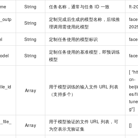
ame
String
任务名称，通常与任务 ID 一致
ft-
d_outp
定制完成后生成的模型名称，后续推
face
String
理调用需使用此模型
202
el
String
定制任务使用的模型标识
face
定制任务使用的基准模型，即预训练
odel
String
face
模型
[ "h
cn-
ile_id
用于模型训练的输入文件 URL 列表
beij
Array
（支持多个）
es/f
tune
g"]
_file_
用于模型验证的文件 URL 列表，可
Array
[]
为空表示无验证集