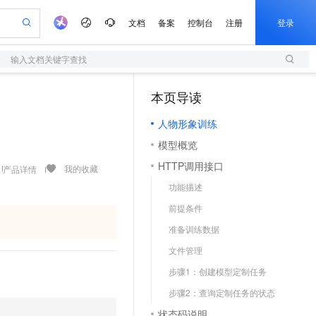
文档
备案
控制台
注册
登录
输入文档关键字查找
验
作计划
器
AI 活动
专业服务
服务伙伴合作计划
开发者社区
加入我们
服务平台百炼
阿里云 OPC 创新助力计划
本页导读
（1）
一站式生成采购清单，支持单品或批量购买
S
可编辑精美 PPT 文稿
S产品伙伴计划（繁花）
峰会
造的大模型服务与应用开发平台
轻量应用服务器
Agency Agents：拥有专属领域专家
AI 生产力先锋
Al MaaS 服务伙伴赋能合作
域名
博文
Careers
至高可申请百万元
人物形象训练
性可伸缩的云计算服务
 轻松生成专业的 PPT
开启高性价比 AI 编程新体验
先锋实践拓展 AI 生产力的边界
快速构建应用程序和网站，即刻迈出上云第一步
多领域专家智能体,一键组建 AI 虚拟交付团队
Token 补贴，五大权
计划
海大会
伙伴信用分合作计划
商标
问答
社会招聘
模型概览
益加速 OPC 成功
S
帕鲁游戏服务器
数字证书管理服务（原SSL证书）
HappyHorse 打造一站式影视创作平台
飞天发布时刻
HOT
划
备案
电子书
校园招聘
HTTP调用接口
联机服务器，轻松开启游戏
视频创作，一键激活电商全链路生产力
全托管，含MySQL、PostgreSQL、SQL Server、MariaDB多引擎
实现全站HTTPS，呈现可信的WEB访问
所见，即是所愿
可视化编排打通从文字构思到成片全链路闭环
我的收藏
产品详情
更多支持
划
公司注册
镜像站
功能描述
视频生成
语音识别与合成
 智能体与工作流应用
短信服务
漫剧工坊：一站式动画创作平台
AI 实训营
合作伙伴培训与认证
前提条件
划
上云迁移
的智能体编程平台
站生成，高效打造优质广告素材
通过阿里云百炼高效搭建AI应用,助力高效开发
快速生产连贯的高质量长漫剧
从基础到进阶，Agent 创客手把手教你
国内短信简单易用，安全可靠，秒级触达，全球覆盖200+国家和地区。
e-1.1-T2V
Qwen3-TTS-Flash
lScope
我要反馈
查询合作伙伴
准备训练数据
畅细腻的高质量视频
离线语音合成大模型，多语言方言自适应，低延迟高稳定
n Alibaba Cloud ISV 合作
代维服务
olarDB
建企业门户网站
大数据开发治理平台 DataWorks
10 分钟搭建微信、支付宝小程序
文件管理
创新加速
ope
登录合作伙伴管理后台
我要建议
站，无忧落地极速上线
以可视化方式快速构建移动和 PC 门户网站
100%兼容MySQL、PostgreSQL，兼容Oracle，支持集中和分布式
高效部署网站，快速应用到小程序
Data Agent 驱动的一站式 Data+AI 开发治理平台
e-1.1-I2V
Cosyvoice-V3-Flash
步骤1：创建模型定制任务
安全
畅自然，细节丰富
高表现力语音合成大模型，语音克隆听感自然
我要投诉
上云场景组合购
伴
步骤2：查询定制任务的状态
边界网络安全防护产品
漫剧创作，剧本、分镜、视频高效生成
覆盖90%+业务场景，专享组合折扣价
2V
VPN
Fun-ASR
状态码说明