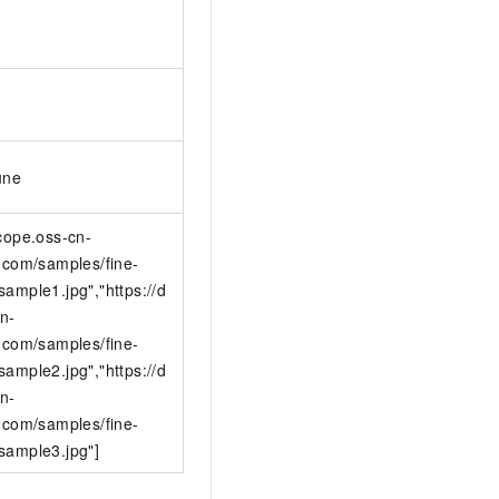
une
scope.oss-cn-
s.com/samples/fine-
sample1.jpg","https://d
n-
s.com/samples/fine-
sample2.jpg","https://d
n-
s.com/samples/fine-
sample3.jpg"]