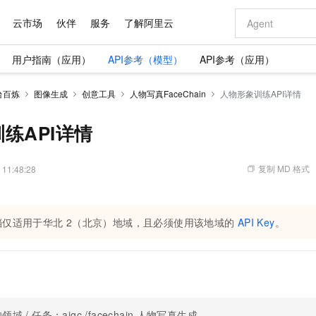
云市场
伙伴
服务
了解阿里云
用户指南（应用）
API参考（模型）
API参考（应用）
AI 特惠
数据与 API
成为产品伙伴
企业增值服务
最佳实践
价格计算器
AI 场景体
基础软件
产品伙伴合
阿里云认证
市场活动
配置报价
大模型
台百炼
图像生成
创意工具
人物写真FaceChain
人物形象训练API详情
自助选配和估算价格
步到位
域名与网站
智启 AI 普惠权益
产品生态集成认证中心
企业支持计划
云上春晚
Qwen Audio：打造专属 AI 语音助手
千问官方 MaaS 平台，为开发者和 Agent 而生，新用户赠送 1 亿 + tokens 额度
云服务器 EC
一句话生成原生
AI Coding
阿里云Maa
2026 阿里云
为企业打
数据集
Windows
大模型认证
模型
NEW
NEW
格式还原
值低价云产品抢先购
提供智能易用的域名与建站服务
至高享 1亿+免费 tokens，加速 Al 应用落地
Qwen-Audio-3.0-Realtime 端到端实时语音角色扮演
安全可靠、弹
输入一句话想法,
智能编程，一键
练API详情
产品生态伙伴
专家技术服务
云上奥运之旅
弹性计算合作
阿里云中企出
手机三要素
宝塔 Linux
全部认证
价格优势
开源旗舰模型
对象存储 OSS
即刻拥有 DeepSeek-V4-Pro
阿里云 OPC 创新助力计划
云数据库 RD
一键部署幻兽
AI 电商营销
产品生态伙伴工作台
企业增值服务台
云栖战略参考
云存储合作计
云栖大会
身份实名认证
CentOS
训练营
推动算力普惠，释放技术红利
的大模型服务
最高返9万
真正可用的 1M 上下文,一次完成代码全链路开发
轻松解锁专属 DeepSeek-V4-Pro
至高百万元 Token 补贴，加速一人公司成长
稳定、安全、高性价比、高性能的云存储服务
一键购买专属
从图文生成到
复制 MD 格式
 11:48:28
云上的中国
数据库合作计
活动全景
短信
Docker
图片和
自进化智能体
人工智能平台 PAI
5 分钟轻松部署专属 QwenPaw
Token Plan 模型订阅计划
Qoder
高效搭建 AI
AI 广告创作
企业成长
大模型
NEW
HOT
信息公告
看见新力量
云网络合作计
OCR 文字识别
JAVA
级电脑
越聪明
证享300元代金券
一站式AI开发、训练和推理服务
Qwen3.8-Max 首发尝鲜，限时加量 10 倍，夜间低至2折
从聊天伙伴进化为能主动干活的本地数字员工
面向真实软件
图文、视频一
Kimi-K3
HappyHors
NEW
档仅适用于
华北
2（北京）
地域，且必须使用该地域的
API Key
。
魔搭 Mode
loud
服务实践
官网公告
Kimi 最新旗舰模型，长程编程与推理利器
让文字生成流
金融模力时刻
Salesforce O
版
发票查验
全能环境
Qoder CN
Claude Code + GStack 打造工程团队
千问办公，限时限量积分加倍
云原生数据库 P
低代码高效构
AI 建站
NEW
作计划
计划
创新中心
魔搭 ModelSc
健康状态
让AI从“聊天伙伴”进化为能干活的“数字员工”
覆盖公网/内网、递归/权威、移动APP等全场景解析服务
安装技能 GStack，拥有专属 AI 工程团队
你的AI工作搭子，覆盖日常办公高频场景
基于千问大模型等，支持代码智能生成、研发智能问答
0 代码专业建
客户案例
天气预报查询
操作系统
Deepseek-v4-pro
HappyHors
态合作计划
态智能体模型
旗舰 MoE 大模型，百万上下文与顶尖推理能力
图生视频，流
Compute
同享
容器服务 Kubernetes 版 ACK
万小智 AI 建站低至 15元/月
云防火墙
AI 短剧/漫剧
快递物流查询
WordPress
成为服务伙
高校合作
式云数据仓库
点，立即开启云上创新
提供一站式管理容器应用的 K8s 服务
送.CN域名，送备案服务码
云原生的云上
AI助力短剧
GLM-5.2
Wan2.7-T
Ubuntu
域 / 任务：aigc /facechain
人物写真生成