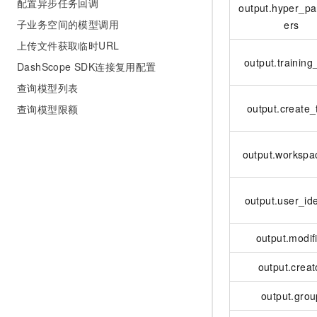
配置异步任务回调
output.hyper_p
子业务空间的模型调用
ers
上传文件获取临时URL
output.training
DashScope SDK连接复用配置
查询模型列表
output.create_
查询模型限额
output.workspa
output.user_ide
output.modif
output.creat
output.grou