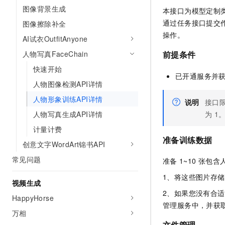
10 分钟在聊天系统中增加
图像背景生成
专有云
本接口为模型定制
通过任务接口提交
图像擦除补全
操作。
AI试衣OutfitAnyone
人物写真FaceChain
前提条件
快速开始
已开通服务并
人物图像检测API详情
人物形象训练API详情
说明
接口
为
1
人物写真生成API详情
计量计费
准备训练数据
创意文字WordArt锦书API
常见问题
准备
1~10
张包含
1、将这些图片存
视频生成
2、如果您没有合
HappyHorse
管理服务中，并获
万相
文件管理