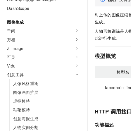
AI 产品 免费试用
网络
安全
云开发大赛
DashScope
Tableau 订阅
1亿+ 大模型 tokens 和 
对上传的图像压缩
可观测
入门学习赛
中间件
AI空中课堂在线直播课
生成。
图像生成
140+云产品 免费试用
大模型服务
上云与迁云
产品新客免费试用，最长1
数据库
千问
人物形象训练是人
生态解决方案
千问AI平台-Token Plan
此进行生成。
万相
企业出海
大模型ACA认证体验
大数据计算
助力企业全员 AI 认知与能
Z-Image
行业生态解决方案
政企业务
媒体服务
模型概览
千问AI平台-模型体验
可灵
开发者生态解决方案
在线体验全尺寸、多种模态
Vidu
企业服务与云通信
AI 开发和 AI 应用解决
模型名
Happy 系列大模型
创意工具
域名与网站
人像风格重绘
facechain-fi
终端用户计算
图像画面扩展
虚拟模特
Serverless
大模型解决方案
鞋靴模特
HTTP
调用接
开发工具
快速部署 Dify，高效搭建 
创意海报生成
功能描述
迁移与运维管理
人物实例分割