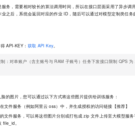
一个 AI 助手
即刻拥有 DeepSeek-R1 满血版
超强辅助，Bol
类服务，需要相对较长的算法调用时间，所以在接口层面采用了异步调
在企业官网、通讯软件中为客户提供 AI 客服
多种方案随心选，轻松解锁专属 DeepSeek
作业之后，系统会返回对应的作业
ID，随后可以通过对模型定制类任务
获得
API-KEY：
获取
API Key
。
限制：对单账户（含主账号与
RAM
子账号）任务下发接口限制
QPS
为
。
人脸的图片，您可以通过以下方式将这些图片提供给训练服务：
储在文件服务（例如阿里云
oss）中，并生成授权的访问链接【推荐】
适的文件服务，可以将这些图片分别或打包成
zip
文件上传至大模型服务
取
file_id。