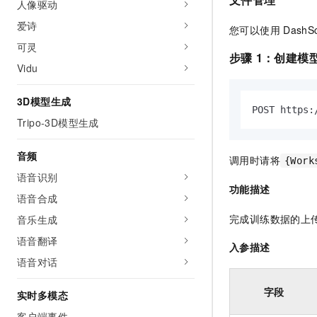
人像驱动
爱诗
您可以使用
DashS
可灵
步骤
1：创建模
Vidu
3D模型生成
POST https:
Tripo-3D模型生成
音频
调用时请将
{Work
语音识别
功能描述
语音合成
完成训练数据的上传之
音乐生成
语音翻译
入参描述
语音对话
字段
实时多模态
客户端事件