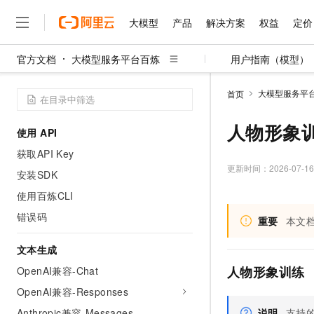
大模型
产品
解决方案
权益
定价
官方文档
大模型服务平台百炼
用户指南（模型）
大模型
产品
解决方案
权益
定价
云市场
伙伴
服务
了解阿里云
精选产品
精选解决方案
普惠上云
产品定价
精选商城
成为销售伙伴
售前咨询
为什么选择阿里云
千问AI平台
大模型服务平
首页
了解云产品的定价详情
大模型服务平台百炼
睿译宝，AI翻译排版一
普惠上云 官方力荐
分销伙伴
在线服务
网站建设
什么是云计算
大
大模型服务与应用平台
上传文档即自动完成翻译和
云服务器38元/年起，超
人物形象训
使用 API
咨询伙伴
多端小程序
技术领先
云上成本管理
售后服务
千问大模型
GLM-5.2：长任务时代
官方推荐返现计划
大模型
获取API Key
大模型
精选产品
精选解决方案
Salesforce 国际版订阅
稳定可靠
管理和优化成本
多元化、高性能、安全可靠
推荐新用户得奖励，单订单
更新时间：
2026-07-16
销售伙伴合作计划
安装SDK
自助服务
友盟天域
安全合规
人工智能与机器学习
AI
文本生成
无影云电脑
Hermes Agent，打造
云工开物
使用百炼CLI
无影生态合作计划
在线服务
观测云
分析师报告
随时随地安全接入的云上超
自主进化，持久记忆，越用
高校专属算力普惠，学生认
计算
互联网应用开发
错误码
Qwen3.8-Max
HOT
重要
本文
Salesforce On Alibaba C
工单服务
智能体时代全能旗舰模型
Tuya 物联网平台阿里云
研究报告与白皮书
云解析DNS
快速拥有专属 OpenClaw
Consulting Partner 合
大数据
容器
文本生成
免费试用
短信专区
蓝凌 OA
Qwen3.7-Plus
AI 大模型销售与服务生
人物形象训练
OpenAI兼容-Chat
现代化应用
存储
天池大赛
能看、能想、能动手的多模
云原生大数据计算服务 Max
解决方案免费试用 新老
电子合同
OpenAI兼容-Responses
面向分析的企业级SaaS模
最高领取价值200元试用
安全
网络与CDN
AI 算法大赛
Qwen3-VL-Plus
畅捷通
Anthropic兼容-Messages
说明
支持的领