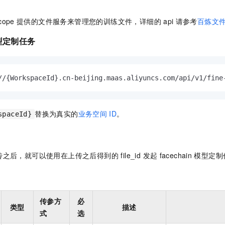
cope
提供的文件服务来管理您的训练文件，详细的
api
请参考
百炼文件
型定制任务
//{WorkspaceId}.cn-beijing.maas.aliyuncs.com/api/v1/fine
替换为真实的
业务空间
ID
。
spaceId}
后，就可以使用在上传之后得到的 file_id 发起
facechain
模型定制
传参方
必
类型
描述
式
选