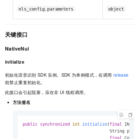
nls_config.parameters
object
关键接口
NativeNui
initialize
初始化语音识别
SDK
实例。SDK
为单例模式，在调用
release
前禁止重复初始化。
此接口会引起阻塞，应在非
UI
线程调用。
方法签名
public
synchronized
int
initialize
(
final
 INativ
                                   String param
final
 Consta