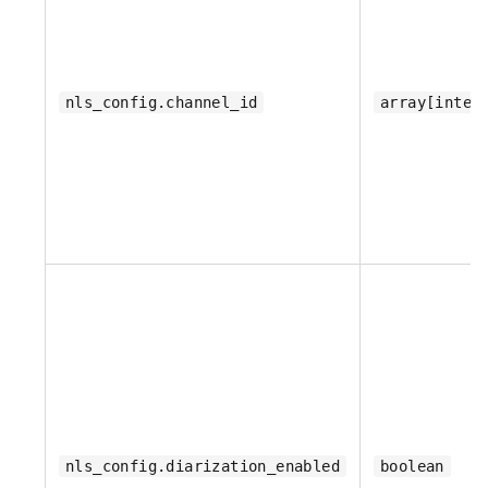
nls_config.channel_id
array[integ
nls_config.diarization_enabled
boolean