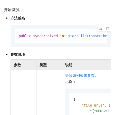
开始识别。
方法签名
public
synchronized
int
startFileTranscriber
(S
参数说明
参数
类型
说明
语音识别效果参数
。
示例：
{
"file_urls"
:
[
"{YOUR_AUDIO