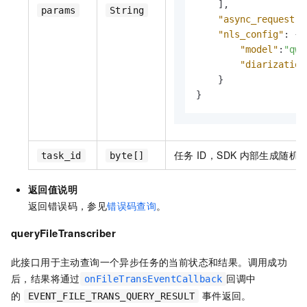
]
,
params
String
"async_request"
:
"nls_config"
:
{
"model"
:
"qwe
"diarization
}
}
任务
ID，SDK
内部生成随机
task_id
byte[]
返回值说明
返回错误码，参见
错误码查询
。
queryFileTranscriber
此接口用于主动查询一个异步任务的当前状态和结果。调用成功
后，结果将通过
回调中
onFileTransEventCallback
的
事件返回。
EVENT_FILE_TRANS_QUERY_RESULT