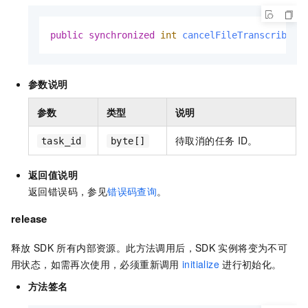
public
synchronized
int
cancelFileTranscriber
(
参数说明
参数
类型
说明
待取消的任务
ID。
task_id
byte[]
返回值说明
返回错误码，参见
错误码查询
。
release
释放
SDK
所有内部资源。此方法调用后，SDK
实例将变为不可
用状态，如需再次使用，必须重新调用
initialize
进行初始化。
方法签名