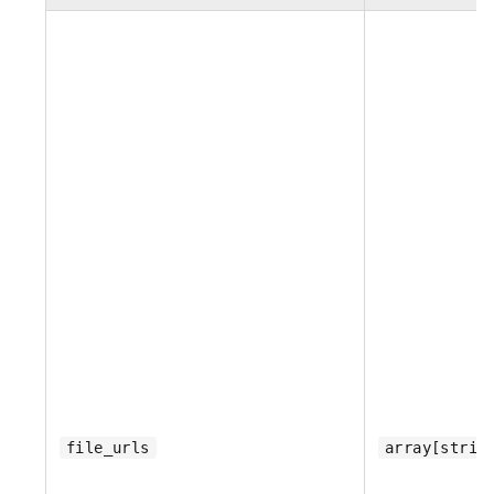
file_urls
array[strin