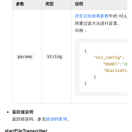
参数
类型
说明
语音识别效果参数
中的
nls_c
持通过该方法进行设置。
示例：
{
params
String
"nls_config"
:
{
"model"
:
"qwe
"diarization
}
}
返回值说明
返回错误码，参见
错误码查询
。
startFileTranscriber