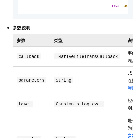
final
boole
参数说明
参数
类型
说明
事件
callback
INativeFileTransCallback
现。
JSO
连接
parameters
String
与控
控制
level
Constants.LogLevel
别。
是否
为
t
参数