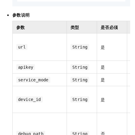
参数说明
参数
类型
是否必须
是
url
String
w
是
A
apikey
String
是
service_mode
String
是
device_id
String
否
debug_path
String