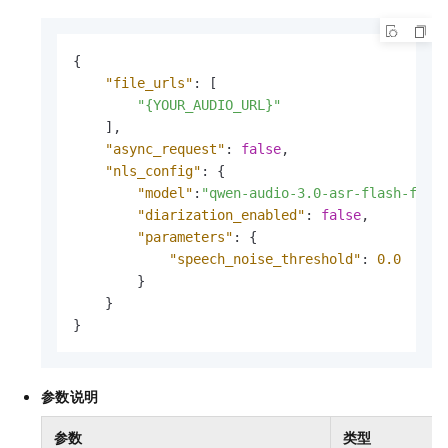
{
"file_urls"
:
[
"{YOUR_AUDIO_URL}"
]
,
"async_request"
:
false
,
"nls_config"
:
{
"model"
:
"qwen-audio-3.0-asr-flash-file
"diarization_enabled"
:
false
,
"parameters"
:
{
"speech_noise_threshold"
:
0.0
}
}
}
参数说明
参数
类型