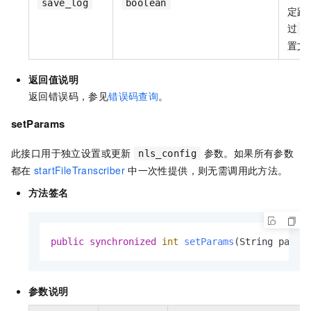
save_log
boolean
定路
过
m
置文
返回值说明
返回错误码，参见
错误码查询
。
setParams
此接口用于独立设置或更新
参数。如果所有参数
nls_config
都在
startFileTranscriber
中一次性提供，则无需调用此方法。
方法签名
public
synchronized
int
setParams
(String param
参数说明