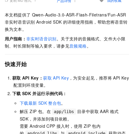
复制 MD 格式
我的收藏
产品详情
本文档提供了
Qwen-Audio-3.0-ASR-Flash-Filetrans/Fun-ASR
非实时语音识别
Android SDK
的详细使用指南，帮助您将语音转
换为文本。
用户指南：
非实时语音识别
。关于支持的音频格式、文件大小限
制、时长限制等输入要求，请参见
音频规格
。
快速开始
获取
API Key：
获取
API Key
，为安全起见，推荐将
API Key
配置到环境变量。
下载
SDK
并运行示例代码：
下载最新
SDK
整合包
。
解压 ZIP 包。在
目录中获取 AAR 格式
app/libs
SDK，并添加到项目依赖。
需要 Android CPP 接入时，使用 ZIP 包内
的
与
获取动态
android_libs
android_include