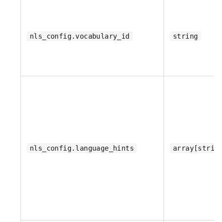
nls_config.vocabulary_id
string
nls_config.language_hints
array[strin