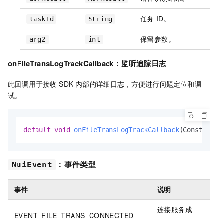
任务
ID。
taskId
String
保留参数。
arg2
int
onFileTransLogTrackCallback
：监听追踪日志
此回调用于接收 SDK 内部的详细日志，方便进行问题定位和调
试。
default
void
onFileTransLogTrackCallback
(Constants
：事件类型
NuiEvent
事件
说明
连接服务成
EVENT_FILE_TRANS_CONNECTED