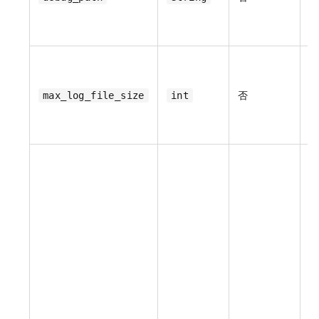
否
max_log_file_size
int
默
节
默