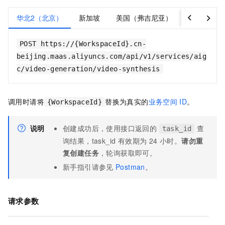
华北2（北京）
新加坡
美国（弗吉尼亚）
德国（法兰
POST https://{WorkspaceId}.cn-
beijing.maas.aliyuncs.com/api/v1/services/aig
c/video-generation/video-synthesis
调用时请将
替换为真实的
业务空间
ID
。
{WorkspaceId}
说明
创建成功后，使用接口返回的
查
task_id
询结果，task_id 有效期为 24 小时。
请勿重
复创建任务
，轮询获取即可。
新手指引请参见
Postman
。
请求参数