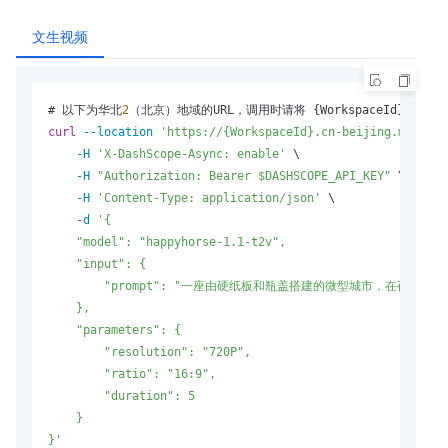
文生视频
# 以下为华北
2
curl
--location
'https://{WorkspaceId}.cn-beijing.maas.al
-H
'X-DashScope-Async: enable'
 \

-H
"Authorization: Bearer $DASHSCOPE_API_KEY"
 \

-H
'Content-Type: application/json'
 \

-d
'{

    "model": "happyhorse-1.1-t2v",

    "input": {

        "prompt": "一座由硬纸板和瓶盖搭建的微型城市，在夜
    },

    "parameters": {

        "resolution": "720P",

        "ratio": "16:9",

        "duration": 5

    }

}'