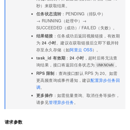
秒）来获取结果。
任务状态流转
：PENDING（排队中）
→ RUNNING（处理中）→
SUCCEEDED（成功）/ FAILED（失败）。
结果链接
：任务成功后返回视频链接，有效期
为
24 小时
。建议在获取链接后立即下载并转
存至永久存储（如
阿里云 OSS
）。
task_id 有效期
：
24
小时
，超时后将无法查
询结果，接口将返回任务状态为
。
UNKNOWN
RPS 限制
：查询接口默认
RPS
为
20。如需
更高频查询或事件通知，建议
配置异步任务回
调
。
更多操作
：如需批量查询、取消任务等操作，
请参见
管理异步任务
。
请求参数