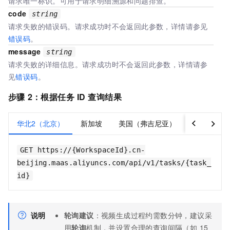
请求唯一标识。可用于请求明细溯源和问题排查。
code
string
请求失败的错误码。请求成功时不会返回此参数，详情请参见
错误码
。
message
string
请求失败的详细信息。请求成功时不会返回此参数，详情请参
见
错误码
。
步骤
2：根据任务
ID
查询结果
华北2（北京）
新加坡
美国（弗吉尼亚）
德国（法兰
GET https://{WorkspaceId}.cn-
beijing.maas.aliyuncs.com/api/v1/tasks/{task_
id}
说明
轮询建议
：视频生成过程约需数分钟，建议采
用
轮询
机制，并设置合理的查询间隔（如 15