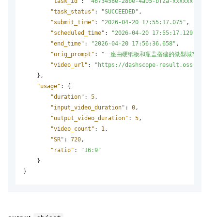
"task_id"
:
"4673458e-28be-4a05-bf2a-xxxxxx"
,
"task_status"
:
"SUCCEEDED"
,
"submit_time"
:
"2026-04-20 17:55:17.075"
,
"scheduled_time"
:
"2026-04-20 17:55:17.129"
,
"end_time"
:
"2026-04-20 17:56:36.658"
,
"orig_prompt"
:
"一座由硬纸板和瓶盖搭建的微型城市，在夜
"video_url"
:
"https://dashscope-result.oss-cn-bei
}
,
"usage"
:
{
"duration"
:
5
,
"input_video_duration"
:
0
,
"output_video_duration"
:
5
,
"video_count"
:
1
,
"SR"
:
720
,
"ratio"
:
"16:9"
}
}