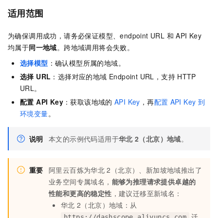
适用范围
为确保调用成功，请务必保证模型、endpoint URL 和 API Key
均属于
同一地域
。跨地域调用将会失败。
选择模型
：确认模型所属的地域。
选择 URL
：选择对应的地域 Endpoint URL，支持
HTTP
URL。
配置 API Key
：获取该地域的
API Key
，再
配置
API Key
到
环境变量
。
说明
本文的示例代码适用于
华北
2（北京）地域
。
重要
阿里云百炼为华北
2（北京）、新加坡地域推出了
业务空间专属域名，
能够为推理请求提供卓越的
性能和更高的稳定性
，建议迁移至新域名：
华北
2（北京）地域：从
迁
https://dashscope.aliyuncs.com