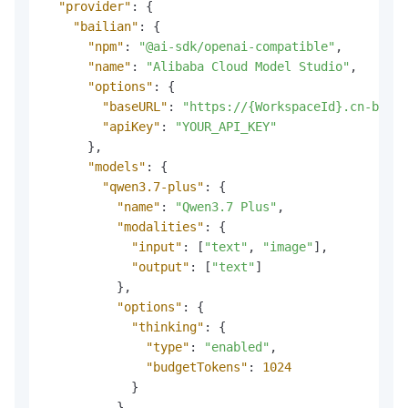
"provider"
:
{
"bailian"
:
{
"npm"
:
"@ai-sdk/openai-compatible"
,
"name"
:
"Alibaba Cloud Model Studio"
,
"options"
:
{
"baseURL"
:
"https://{WorkspaceId}.cn-beij
"apiKey"
:
"YOUR_API_KEY"
}
,
"models"
:
{
"qwen3.7-plus"
:
{
"name"
:
"Qwen3.7 Plus"
,
"modalities"
:
{
"input"
:
[
"text"
,
"image"
]
,
"output"
:
[
"text"
]
}
,
"options"
:
{
"thinking"
:
{
"type"
:
"enabled"
,
"budgetTokens"
:
1024
}
}