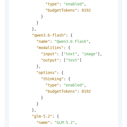
"type"
:
"enabled"
,
"budgetTokens"
:
8192
}
}
}
,
"qwen3.6-flash"
:
{
"name"
:
"Qwen3.6 Flash"
,
"modalities"
:
{
"input"
:
[
"text"
,
"image"
]
,
"output"
:
[
"text"
]
}
,
"options"
:
{
"thinking"
:
{
"type"
:
"enabled"
,
"budgetTokens"
:
8192
}
}
}
,
"glm-5.2"
:
{
"name"
:
"GLM-5.2"
,