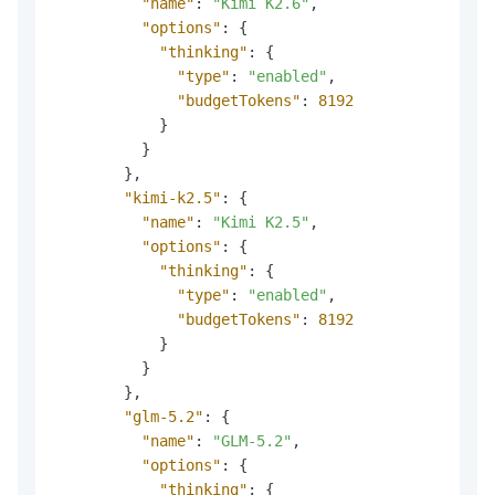
"name"
:
"Kimi K2.6"
,
"options"
:
{
"thinking"
:
{
"type"
:
"enabled"
,
"budgetTokens"
:
8192
}
}
}
,
"kimi-k2.5"
:
{
"name"
:
"Kimi K2.5"
,
"options"
:
{
"thinking"
:
{
"type"
:
"enabled"
,
"budgetTokens"
:
8192
}
}
}
,
"glm-5.2"
:
{
"name"
:
"GLM-5.2"
,
"options"
:
{
"thinking"
:
{