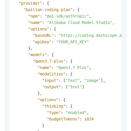
"provider"
:
{
"bailian-coding-plan"
:
{
"npm"
:
"@ai-sdk/anthropic"
,
"name"
:
"Alibaba Cloud Model Studio"
,
"options"
:
{
"baseURL"
:
"https://coding.dashscope.aliyu
"apiKey"
:
"YOUR_API_KEY"
}
,
"models"
:
{
"qwen3.7-plus"
:
{
"name"
:
"Qwen3.7 Plus"
,
"modalities"
:
{
"input"
:
[
"text"
,
"image"
]
,
"output"
:
[
"text"
]
}
,
"options"
:
{
"thinking"
:
{
"type"
:
"enabled"
,
"budgetTokens"
:
1024
}