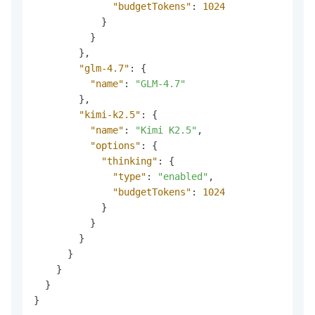
"budgetTokens"
:
1024
}
}
}
,
"glm-4.7"
:
{
"name"
:
"GLM-4.7"
}
,
"kimi-k2.5"
:
{
"name"
:
"Kimi K2.5"
,
"options"
:
{
"thinking"
:
{
"type"
:
"enabled"
,
"budgetTokens"
:
1024
}
}
}
}
}
}
}