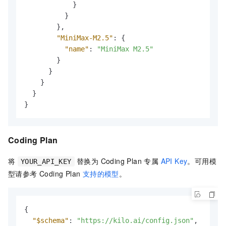
}
}
}
,
"MiniMax-M2.5"
:
{
"name"
:
"MiniMax M2.5"
}
}
}
}
}
Coding Plan
将
替换为 Coding Plan 专属
API Key
。可用模
YOUR_API_KEY
型请参考 Coding Plan
支持的模型
。
{
"$schema"
:
"https://kilo.ai/config.json"
,