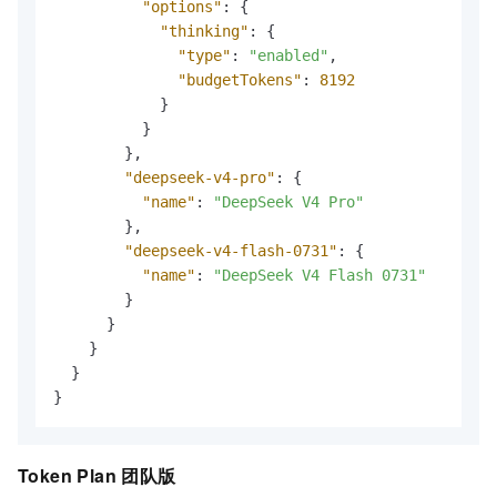
"options"
:
{
"thinking"
:
{
"type"
:
"enabled"
,
"budgetTokens"
:
8192
}
}
}
,
"deepseek-v4-pro"
:
{
"name"
:
"DeepSeek V4 Pro"
}
,
"deepseek-v4-flash-0731"
:
{
"name"
:
"DeepSeek V4 Flash 0731"
}
}
}
}
}
Token Plan 团队版