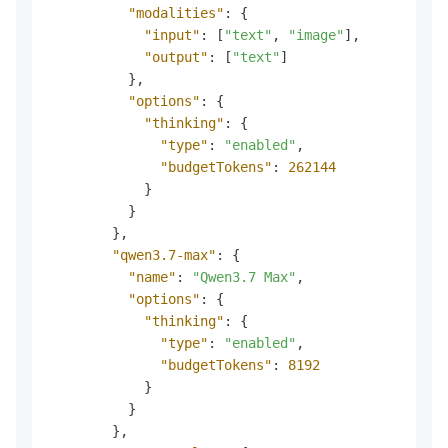
"modalities"
:
{
"input"
:
[
"text"
,
"image"
]
,
"output"
:
[
"text"
]
}
,
"options"
:
{
"thinking"
:
{
"type"
:
"enabled"
,
"budgetTokens"
:
262144
}
}
}
,
"qwen3.7-max"
:
{
"name"
:
"Qwen3.7 Max"
,
"options"
:
{
"thinking"
:
{
"type"
:
"enabled"
,
"budgetTokens"
:
8192
}
}
}
,