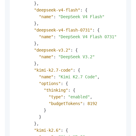
}
,
"deepseek-v4-flash"
:
{
"name"
:
"DeepSeek V4 Flash"
}
,
"deepseek-v4-flash-0731"
:
{
"name"
:
"DeepSeek V4 Flash 0731"
}
,
"deepseek-v3.2"
:
{
"name"
:
"DeepSeek V3.2"
}
,
"kimi-k2.7-code"
:
{
"name"
:
"Kimi K2.7 Code"
,
"options"
:
{
"thinking"
:
{
"type"
:
"enabled"
,
"budgetTokens"
:
8192
}
}
}
,
"kimi-k2.6"
:
{