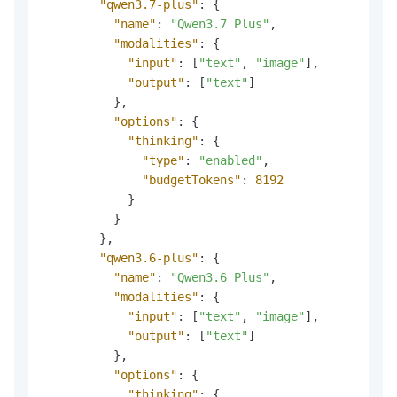
"qwen3.7-plus"
:
{
"name"
:
"Qwen3.7 Plus"
,
"modalities"
:
{
"input"
:
[
"text"
,
"image"
]
,
"output"
:
[
"text"
]
}
,
"options"
:
{
"thinking"
:
{
"type"
:
"enabled"
,
"budgetTokens"
:
8192
}
}
}
,
"qwen3.6-plus"
:
{
"name"
:
"Qwen3.6 Plus"
,
"modalities"
:
{
"input"
:
[
"text"
,
"image"
]
,
"output"
:
[
"text"
]
}
,
"options"
:
{
"thinking"
:
{