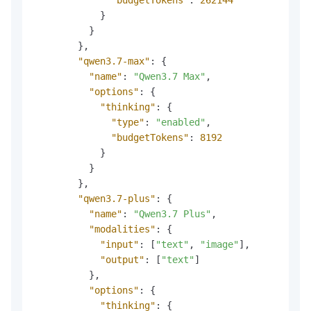
}
}
}
,
"qwen3.7-max"
:
{
"name"
:
"Qwen3.7 Max"
,
"options"
:
{
"thinking"
:
{
"type"
:
"enabled"
,
"budgetTokens"
:
8192
}
}
}
,
"qwen3.7-plus"
:
{
"name"
:
"Qwen3.7 Plus"
,
"modalities"
:
{
"input"
:
[
"text"
,
"image"
]
,
"output"
:
[
"text"
]
}
,
"options"
:
{
"thinking"
:
{