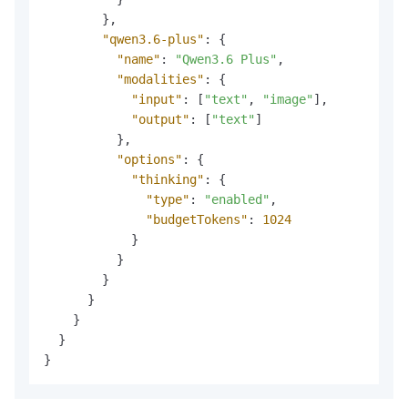
}
,
"qwen3.6-plus"
:
{
"name"
:
"Qwen3.6 Plus"
,
"modalities"
:
{
"input"
:
[
"text"
,
"image"
]
,
"output"
:
[
"text"
]
}
,
"options"
:
{
"thinking"
:
{
"type"
:
"enabled"
,
"budgetTokens"
:
1024
}
}
}
}
}
}
}