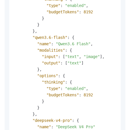
"type"
:
"enabled"
,
"budgetTokens"
:
8192
}
}
}
,
"qwen3.6-flash"
:
{
"name"
:
"Qwen3.6 Flash"
,
"modalities"
:
{
"input"
:
[
"text"
,
"image"
]
,
"output"
:
[
"text"
]
}
,
"options"
:
{
"thinking"
:
{
"type"
:
"enabled"
,
"budgetTokens"
:
8192
}
}
}
,
"deepseek-v4-pro"
:
{
"name"
:
"DeepSeek V4 Pro"