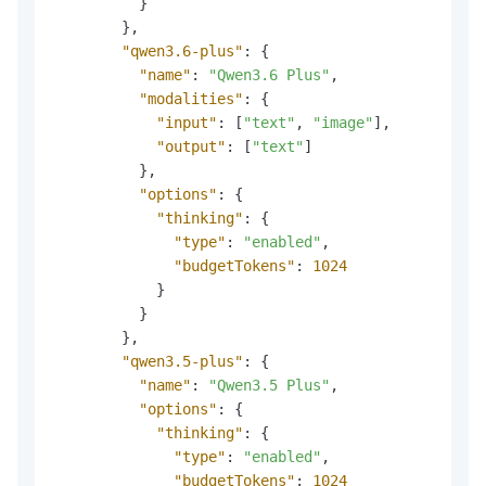
}
}
,
"qwen3.6-plus"
:
{
"name"
:
"Qwen3.6 Plus"
,
"modalities"
:
{
"input"
:
[
"text"
,
"image"
]
,
"output"
:
[
"text"
]
}
,
"options"
:
{
"thinking"
:
{
"type"
:
"enabled"
,
"budgetTokens"
:
1024
}
}
}
,
"qwen3.5-plus"
:
{
"name"
:
"Qwen3.5 Plus"
,
"options"
:
{
"thinking"
:
{
"type"
:
"enabled"
,
"budgetTokens"
:
1024