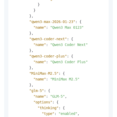
}
}
}
,
"qwen3-max-2026-01-23"
:
{
"name"
:
"Qwen3 Max 0123"
}
,
"qwen3-coder-next"
:
{
"name"
:
"Qwen3 Coder Next"
}
,
"qwen3-coder-plus"
:
{
"name"
:
"Qwen3 Coder Plus"
}
,
"MiniMax-M2.5"
:
{
"name"
:
"MiniMax M2.5"
}
,
"glm-5"
:
{
"name"
:
"GLM-5"
,
"options"
:
{
"thinking"
:
{
"type"
:
"enabled"
,