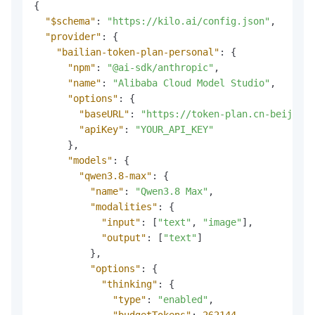
{
"$schema"
:
"https://kilo.ai/config.json"
,
"provider"
:
{
"bailian-token-plan-personal"
:
{
"npm"
:
"@ai-sdk/anthropic"
,
"name"
:
"Alibaba Cloud Model Studio"
,
"options"
:
{
"baseURL"
:
"https://token-plan.cn-beijing.
"apiKey"
:
"YOUR_API_KEY"
}
,
"models"
:
{
"qwen3.8-max"
:
{
"name"
:
"Qwen3.8 Max"
,
"modalities"
:
{
"input"
:
[
"text"
,
"image"
]
,
"output"
:
[
"text"
]
}
,
"options"
:
{
"thinking"
:
{
"type"
:
"enabled"
,
"budgetTokens"
:
262144