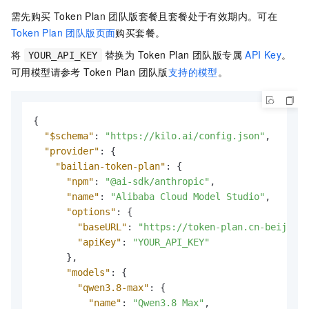
需先购买 Token Plan 团队版套餐且套餐处于有效期内。可在
Token Plan 团队版页面
购买套餐。
将
替换为 Token Plan 团队版专属
API Key
。
YOUR_API_KEY
可用模型请参考 Token Plan 团队版
支持的模型
。
{
"$schema"
:
"https://kilo.ai/config.json"
,
"provider"
:
{
"bailian-token-plan"
:
{
"npm"
:
"@ai-sdk/anthropic"
,
"name"
:
"Alibaba Cloud Model Studio"
,
"options"
:
{
"baseURL"
:
"https://token-plan.cn-beijing.
"apiKey"
:
"YOUR_API_KEY"
}
,
"models"
:
{
"qwen3.8-max"
:
{
"name"
:
"Qwen3.8 Max"
,