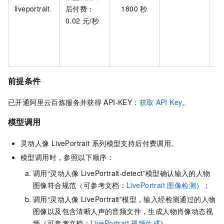
liveportrait
后付费：
1800
秒
处
0.02
元/秒
态
列
处
前提条件
已开通阿里云百炼服务并获得
API-KEY：
获取
API Key
。
模型调用
灵动人像
LivePortrait
系列模型支持后付费调用。
模型调用时，参照以下顺序：
调用“灵动人像
LivePortrait-detect”模型确认输入的人物
图像符合规范（可参考文档：
LivePortrait 图像检测
）；
调用“灵动人像
LivePortrait”模型，输入经检测通过的人物
图像以及包含清晰人声的音频文件，生成人物肖像动态视
频（可参考文档：
LivePortrait 视频生成
）。