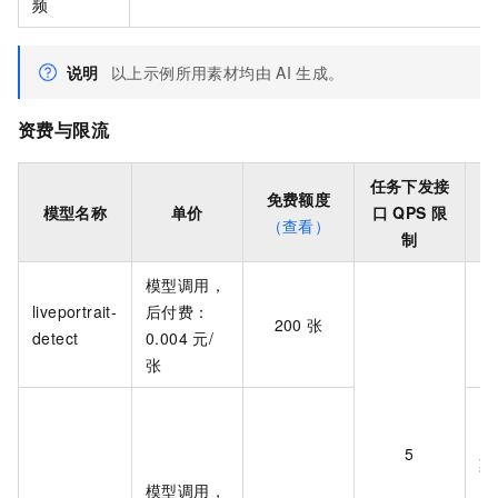
频
说明
以上示例所用素材均由
AI
生成。
资费与限流
任务下发接
免费额度
同
模型名称
单价
口
QPS
限
（查看）
制
模型调用，
liveportrait-
后付费：
同
200
张
detect
0.004
元/
张
（
5
刻
模型调用，
个