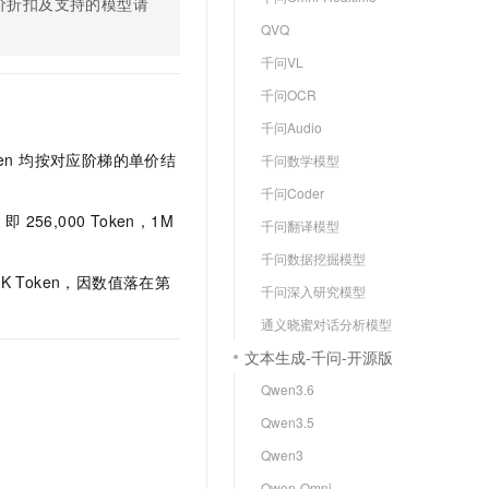
价折扣及支持的模型请
文戏情感细腻自然，动作戏激烈拳拳到肉，实现更强表演能力
支持中英文自由切换，具备更强的噪声鲁棒性
云聚AI 严选权益
SSL 证书
QVQ
，一键激活高效办公新体验
精选AI产品，从模型到应用全链提效
堡垒机
千问VL
AI 用量加速计划
应用
千问OCR
防火墙
、识别商机，让客服更高效、服务更出色。
新老同享，达量后返
千问Audio
千问办公
主机安全
NEW
en 均按对应阶梯的单价结
千问数学模型
的智能体编程平台
一站式AI生产力平台
千问Coder
AI 应用及服务市场
伶鹊
即 256,000 Token，1M
千问翻译模型
企业级人与Agent协作平台，接入和调度多个数字员工
智能客服平台，对话机器人、对话分析、智能外呼
AI 应用
千问数据挖掘模型
大模型服务平台百炼 - 全妙
00K Token，因数值落在第
大模型
千问深入研究模型
应用创作平台
多模态内容创作工具，已接入 DeepSeek
通义晓蜜对话分析模型
自然语言处理
文本生成-千问-开源版
数据标注
Qwen3.6
机器学习
Qwen3.5
息提取
与 AI 智能体进行实时音视频通话
Qwen3
从文本、图片、视频中提取结构化的属性信息
构建支持视频理解的 AI 音视频实时通话应用
Qwen-Omni