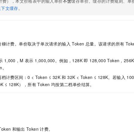
 计费），本文价格表中的输入单价
不含
缓存单价。缓存的计费规则、单
服务生态伙伴
视觉 Coding、空间感知、多模态思考等全面升级
1M上下文，专为长程任务能力而生
云工开物
企业应用
Night Plan 支持 Qwen 3.8-Max
AI 办公
NEW
上下文缓存
。
Red Hat
30+ 款产品免费体验
夜间 5 折，Qwen/Meoo/TokenPlan 客户专享
AI智能应用
科研合作
ERP
堂（旗舰版）
SUSE
智能客服
AI 应用构建
大模型原生
CRM
2个月
自动承接线索
建站小程序
Qoder
大模型服务平台百炼-应用模版
OA 办公系统
HOT
NEW
梯计费。单价取决于单次请求的输入 Token 总量。该请求的所有 Tok
面向真实软件
个人版上线、团队版降价；千问3.8-Max首发发尝鲜
丰富多元化的应用模版和解决方案
力提升
财税管理
模板建站
万有无界
大模型服务平台百炼-智能体
400电话
定制建站
,000，M 表示 1,000,000。例如，128K 即 128,000 Token，256K 
的模型效果
灵活可视化地构建企业级 Agent
en。
方案
广告营销
模板小程序
秒悟
人工智能平台 PAI
区间：0 < Token ≤ 32K 和 32K < Token ≤ 128K。若输入 1
定制小程序
云端极速 AI 
新一代 AI 视频生成模型，深度适配广告营销等场景
AI Native 的算法工程平台，一站式完成建模、训练、推理服务部署
00K ≤ 128K），所有 Token 均按第二档单价结算。
APP 开发
建站系统
AI 应用
10分钟微调：让0.6B模型媲美235B模型
多模态数据信
依托云原生高可用架构,实现Dify私有化部署
用1%尺寸在特定领域达到大模型90%以上效果
Token
和输出
Token
计费。