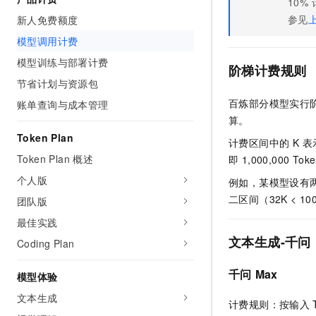
10%
AI 产品 免费试用
网络
安全
云开发大赛
参见
新人免费额度
Tableau 订阅
1亿+ 大模型 tokens 和 
模型调用计费
可观测
入门学习赛
中间件
AI空中课堂在线直播课
140+云产品 免费试用
大模型服务
模型训练与部署计费
阶梯计费规则
上云与迁云
产品新客免费试用，最长1
数据库
节省计划与资源包
生态解决方案
千问AI平台-Token Plan
企业出海
大模型ACA认证体验
大数据计算
百炼部分模型实行阶
账单查询与成本管理
助力企业全员 AI 认知与能
行业生态解决方案
算。
政企业务
媒体服务
千问AI平台-模型体验
Token Plan
开发者生态解决方案
计费区间中的 K 表示 1
在线体验全尺寸、多种模态
Token Plan 概述
企业服务与云通信
即 1,000,000 Tok
AI 开发和 AI 应用解决
Happy 系列大模型
个人版
例如，某模型设有两档计费
域名与网站
二区间（32K < 1
团队版
终端用户计算
最佳实践
文本生成-千问
Coding Plan
Serverless
大模型解决方案
开发工具
千问
Max
模型体验
快速部署 Dify，高效搭建 
文本生成
迁移与运维管理
计费规则：按输入