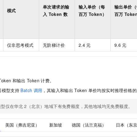
单次请求的输
输入单价（每
输出单价（
模式
入
Token
数
百万
Token）
百万
Toke
仅非思考模式
无阶梯计价
2.4
元
9.6
元
Token
和输出
Token
计费。
若模型支持
Batch
调用
，其输入和输出
Token
单价均按实时推理价格的
模型仅在华北
2（北京）地域下有免费额度，其他地域均无免费额度。
美国（弗吉尼亚）
新加坡
德国（法兰克福）
日本（东