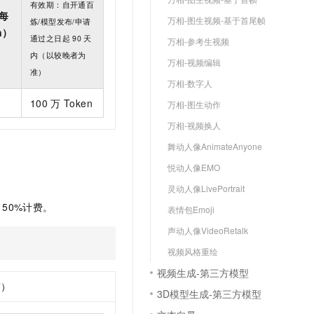
有效期：自开通百
每
万相-图生视频-基于首尾帧
炼/模型发布/申请
n）
通过之日起
90
天
万相-参考生视频
内（以较晚者为
万相-视频编辑
准）
万相-数字人
100
万
Token
万相-图生动作
万相-视频换人
舞动人像AnimateAnyone
悦动人像EMO
灵动人像LivePortrait
50%计费。
表情包Emoji
声动人像VideoRetalk
视频风格重绘
视频生成-第三方模型
京）
3D模型生成-第三方模型