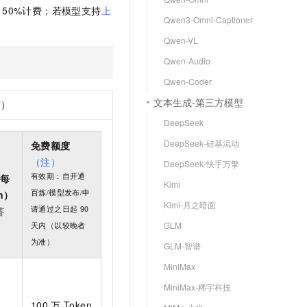
t.diy 一步搞定创意建站
构建大模型应用的安全防护体系
50%计费；若模型支持
上
Qwen3-Omni-Captioner
通过自然语言交互简化开发流程,全栈开发支持
通过阿里云安全产品对 AI 应用进行安全防护
Qwen-VL
Qwen-Audio
Qwen-Coder
文本生成-第三方模型
京）
DeepSeek
DeepSeek-硅基流动
免费额度
（注）
DeepSeek-快手万擎
有效期：自开通
（每
Kimi
百炼/模型发布/申
n）
Kimi-月之暗面
请通过之日起
90
答
GLM
天内（以较晚者
为准）
GLM-智谱
MiniMax
MiniMax-稀宇科技
100
万
Token