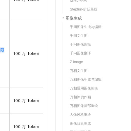
MiMo-小米
Stepfun-阶跃星辰
图像生成
千问图像生成与编辑
千问文生图
千问图像编辑
元
限
100
万
Token
千问图像翻译
Z-Image
万相文生图
万相图像生成与编辑
万相通用图像编辑
万相涂鸦作画
100
万
Token
万相图像局部重绘
人像风格重绘
图像背景生成
100
万
Token