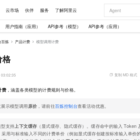
云市场
伙伴
服务
了解阿里云
用户指南（应用）
API参考（模型）
API参考（应用）
AI 特惠
数据与 API
成为产品伙伴
企业增值服务
最佳实践
价格计算器
AI 场景体
基础软件
产品伙伴合
阿里云认证
市场活动
配置报价
大模型
台百炼
产品计费
模型调用计费
自助选配和估算价格
新方式
域名与网站
睿译宝，AI翻译排版一步到位
智启 AI 普惠权益
产品生态集成认证中心
企业支持计划
云上春晚
千问官方 MaaS 平台，为开发者和 Agent 而生，新用户赠送 1 亿 + tokens 额度
云服务器 EC
Qwen Aud
AI Coding
阿里云Maa
2026 阿里云
为企业打
数据集
Windows
大模型认证
模型
NEW
NEW
交付可用成果
值低价云产品抢先购
提供智能易用的域名与建站服务
上传文档即自动完成翻译和格式还原
至高享 1亿+免费 tokens，加速 Al 应用落地
安全可靠、弹
智能编程，一键
价格
产品生态伙伴
专家技术服务
云上奥运之旅
弹性计算合作
阿里云中企出
手机三要素
宝塔 Linux
全部认证
价格优势
有专属领域专家
对象存储 OSS
GLM-5.2：长任务时代开源旗舰模型
阿里云 OPC 创新助力计划
云数据库 RD
即刻拥有 DeepS
AI 电商营销
产品生态伙伴工作台
企业增值服务台
云栖战略参考
云存储合作计
云栖大会
身份实名认证
CentOS
训练营
推动算力普惠，释放技术红利
的大模型服务
最高返9万
多领域专家智能体,一键组建 AI 虚拟交付团队
至高百万元 Token 补贴，加速一人公司成长
稳定、安全、高性价比、高性能的云存储服务
真正可用的 1M 上下文,一次完成代码全链路开发
轻松解锁专属 Dee
从图文生成到
复制 MD 格式
 03:02:35
云上的中国
数据库合作计
活动全景
短信
Docker
图片和
站式影视创作平台
人工智能平台 PAI
Hermes Agent，打造自进化智能体
Token Plan 模型订阅计划
Qoder
5 分钟轻松部署
AI 广告创作
企业成长
大模型
NEW
信息公告
计费
，涵盖各类模型的计费规则与价格。
看见新力量
云网络合作计
OCR 文字识别
JAVA
级电脑
证享300元代金券
可视化编排打通从文字构思到成片全链路闭环
一站式AI开发、训练和推理服务
自主进化，持久记忆，越用越聪明
Qwen3.8-Max 首发尝鲜，限时加量 10 倍，夜间低至2折
面向真实软件
图文、视频一
Kimi-K3
HappyHors
NEW
魔搭 Mode
loud
服务实践
官网公告
Kimi 最新旗舰模型，长程编程与推理利器
让文字生成流
金融模力时刻
Salesforce O
版
发票查验
全能环境
仅展示模型调用
原价
，请前往
百炼控制台
查看活动优惠。
Qoder CN
Claude Code + GStack 打造工程团队
千问办公，限时限量积分加倍
云原生数据库 P
低代码高效构
AI 建站
NEW
作计划
计划
创新中心
魔搭 ModelSc
健康状态
让AI从“聊天伙伴”进化为能干活的“数字员工”
覆盖公网/内网、递归/权威、移动APP等全场景解析服务
安装技能 GStack，拥有专属 AI 工程团队
你的AI工作搭子，覆盖日常办公高频场景
基于千问大模型等，支持代码智能生成、研发智能问答
0 代码专业建
客户案例
天气预报查询
操作系统
Deepseek-v4-pro
HappyHors
态合作计划
态智能体模型
旗舰 MoE 大模型，百万上下文与顶尖推理能力
图生视频，流
Compute
同享
容器服务 Kubernetes 版 ACK
万小智 AI 建站低至 15元/月
云防火墙
AI 短剧/漫剧
模型支持
上下文缓存
（显式缓存、隐式缓存）。缓存命中的输入 Token
快递物流查询
WordPress
成为服务伙
高校合作
式云数据仓库
点，立即开启云上创新
提供一站式管理容器应用的 K8s 服务
送.CN域名，送备案服务码
云原生的云上
AI助力短剧
en 采用与标准输入不同的计费单价（例如显式缓存创建按标准输入单价的 
GLM-5.2
Wan2.7-T
Ubuntu