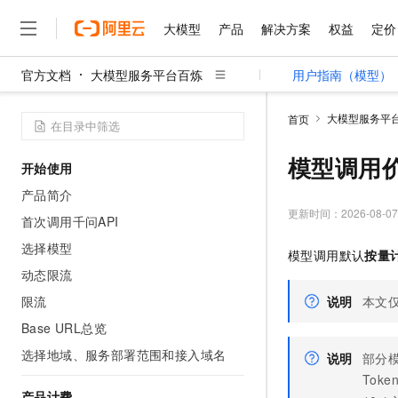
大模型
产品
解决方案
权益
定价
官方文档
大模型服务平台百炼
用户指南（模型）
大模型
产品
解决方案
权益
定价
云市场
伙伴
服务
了解阿里云
精选产品
精选解决方案
普惠上云
产品定价
精选商城
成为销售伙伴
售前咨询
为什么选择阿里云
千问AI平台
大模型服务平
首页
了解云产品的定价详情
大模型服务平台百炼
千问办公，解锁你的工作
普惠上云 官方力荐
分销伙伴
在线服务
网站建设
什么是云计算
大
大模型服务与应用平台
企业级Agent产品，直接
云服务器38元/年起，超
模型调用
开始使用
咨询伙伴
多端小程序
技术领先
云上成本管理
售后服务
千问大模型
Agency Agents：拥
官方推荐返现计划
大模型
产品简介
大模型
精选产品
精选解决方案
Salesforce 国际版订阅
稳定可靠
管理和优化成本
多元化、高性能、安全可靠
推荐新用户得奖励，单订单
更新时间：
2026-08-07
销售伙伴合作计划
首次调用千问API
自助服务
友盟天域
安全合规
人工智能与机器学习
AI
文本生成
无影云电脑
HappyHorse 打造一
云工开物
选择模型
模型调用默认
按量
无影生态合作计划
在线服务
观测云
分析师报告
随时随地安全接入的云上超
高校专属算力普惠，学生认
计算
互联网应用开发
动态限流
Qwen3.8-Max
HOT
Salesforce On Alibaba C
工单服务
智能体时代全能旗舰模型
Tuya 物联网平台阿里云
研究报告与白皮书
限流
说明
本文
云解析DNS
快速拥有专属 OpenClaw
Consulting Partner 合
大数据
容器
免费试用
短信专区
Base URL总览
蓝凌 OA
Qwen3.7-Plus
AI 大模型销售与服务生
现代化应用
存储
天池大赛
能看、能想、能动手的多模
选择地域、服务部署范围和接入域名
云原生大数据计算服务 Max
解决方案免费试用 新老
说明
部分
电子合同
面向分析的企业级SaaS模
最高领取价值200元试用
安全
Tok
网络与CDN
AI 算法大赛
Qwen3-VL-Plus
畅捷通
产品计费