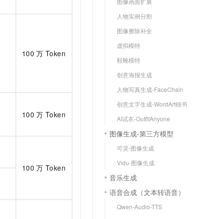
图像画面扩展
人物实例分割
图像擦除补全
虚拟模特
100
万
Token
鞋靴模特
创意海报生成
人物写真生成-FaceChain
创意文字生成-WordArt锦书
100
万
Token
AI试衣-OutfitAnyone
图像生成-第三方模型
可灵-图像生成
Vidu-图像生成
100
万
Token
音乐生成
语音合成（文本转语音）
Qwen-Audio-TTS