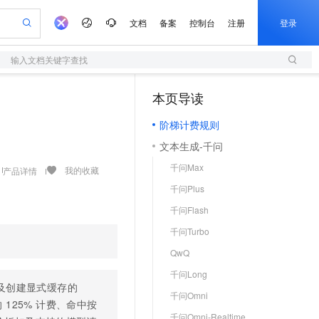
文档
备案
控制台
注册
登录
输入文档关键字查找
验
作计划
器
AI 活动
专业服务
服务伙伴合作计划
开发者社区
加入我们
服务平台百炼
阿里云 OPC 创新助力计划
本页导读
（1）
一站式生成采购清单，支持单品或批量购买
S
io：打造专属 AI 语音助手
S产品伙伴计划（繁花）
峰会
造的大模型服务与应用开发平台
轻量应用服务器
一句话生成原生可编辑精美 PPT 文稿
AI 生产力先锋
Al MaaS 服务伙伴赋能合作
域名
博文
Careers
至高可申请百万元
阶梯计费规则
性可伸缩的云计算服务
开启高性价比 AI 编程新体验
Qwen-Audio-3.0-Realtime 端到端实时语音角色扮演
输入一句话想法, 轻松生成专业的 PPT
先锋实践拓展 AI 生产力的边界
快速构建应用程序和网站，即刻迈出上云第一步
Token 补贴，五大权
计划
海大会
伙伴信用分合作计划
商标
问答
社会招聘
文本生成-千问
益加速 OPC 成功
S
eek-V4-Pro
数字证书管理服务（原SSL证书）
一键部署幻兽帕鲁游戏服务器
飞天发布时刻
HOT
划
备案
电子书
校园招聘
千问Max
pSeek-V4-Pro
视频创作，一键激活电商全链路生产力
全托管，含MySQL、PostgreSQL、SQL Server、MariaDB多引擎
实现全站HTTPS，呈现可信的WEB访问
一键购买专属联机服务器，轻松开启游戏
所见，即是所愿
我的收藏
产品详情
更多支持
划
公司注册
镜像站
千问Plus
视频生成
语音识别与合成
专属 QwenPaw
短信服务
漫剧工坊：一站式动画创作平台
AI 实训营
HOT
合作伙伴培训与认证
千问Flash
划
上云迁移
的智能体编程平台
站生成，高效打造优质广告素材
从聊天伙伴进化为能主动干活的本地数字员工
快速生产连贯的高质量长漫剧
从基础到进阶，Agent 创客手把手教你
国内短信简单易用，安全可靠，秒级触达，全球覆盖200+国家和地区。
e-1.1-T2V
Qwen3-TTS-Flash
lScope
我要反馈
查询合作伙伴
千问Turbo
畅细腻的高质量视频
离线语音合成大模型，多语言方言自适应，低延迟高稳定
n Alibaba Cloud ISV 合作
代维服务
olarDB
建企业门户网站
大数据开发治理平台 DataWorks
10 分钟搭建微信、支付宝小程序
QwQ
创新加速
ope
登录合作伙伴管理后台
我要建议
站，无忧落地极速上线
以可视化方式快速构建移动和 PC 门户网站
100%兼容MySQL、PostgreSQL，兼容Oracle，支持集中和分布式
高效部署网站，快速应用到小程序
Data Agent 驱动的一站式 Data+AI 开发治理平台
e-1.1-I2V
Cosyvoice-V3-Flash
千问Long
安全
畅自然，细节丰富
高表现力语音合成大模型，语音克隆听感自然
我要投诉
上云场景组合购
 及创建显式缓存的
伴
千问Omni
边界网络安全防护产品
漫剧创作，剧本、分镜、视频高效生成
覆盖90%+业务场景，专享组合折扣价
125% 计费、命中按
2V
VPN
Fun-ASR
千问Omni-Realtime