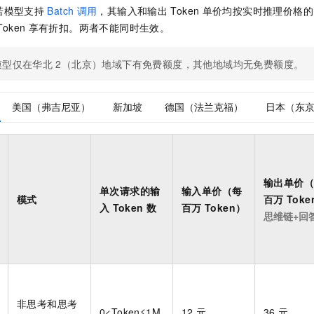
一个 AI 助手
即刻拥有 DeepSeek-R1 满血版
超强辅助，Bol
若模型支持
Batch
调用
，其输入和输出
Token
单价均按实时推理价格的
在企业官网、通讯软件中为客户提供 AI 客服
多种方案随心选，轻松解锁专属 DeepSeek
Token
享有折扣。两者不能同时生效。
模型仅在华北
2（北京）地域下有免费额度，其他地域均无免费额度。
美国（弗吉尼亚）
新加坡
德国（法兰克福）
日本（东
输出单价
单次请求的输
输入单价（每
模式
百万
Toke
入
Token
数
百万
Token）
思维链+回
非思考和思考
0<Token≤1M
12
元
36
元