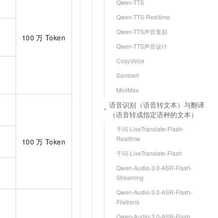
Qwen-TTS
Qwen-TTS-Realtime
Qwen-TTS声音复刻
100
万
Token
Qwen-TTS声音设计
CosyVoice
Sambert
MiniMax
语音识别（语音转文本）与翻译
（语音转成指定语种的文本）
千问-LiveTranslate-Flash-
Realtime
100
万
Token
千问-LiveTranslate-Flash
Qwen-Audio-3.0-ASR-Flash-
Streaming
Qwen-Audio-3.0-ASR-Flash-
Filetrans
Qwen-Audio-3.0-ASR-Flash