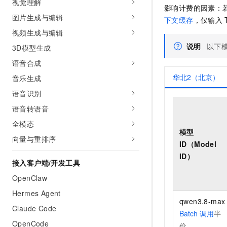
视觉理解
10 分钟在聊天系统中增加
影响计费的因素：
专有云
图片生成与编辑
下文缓存
，仅输入
视频生成与编辑
说明
以下
3D模型生成
语音合成
华北2（北京）
音乐生成
语音识别
语音转语音
全模态
模型
向量与重排序
ID（Model
ID）
接入客户端/开发工具
OpenClaw
Hermes Agent
qwen3.8-max
Claude Code
Batch
调用
半
OpenCode
价