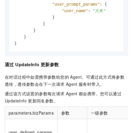
"user_prompt_params"
:
{
"user_name"
:
"大米"
}
}
}
}
}
通过
UpdateInfo
更新参数
在对话过程中如需携带参数给您的
Agent。可通过此方式将参数
透传，透传参数会在下一次请求
Agent
服务时带入。
通过该方式设置的参数每次请求
Agent
都会携带。您可以通过
UpdateInfo
更新同名参数。
parameters.bizParams
参数
一级参数
user_defined_params