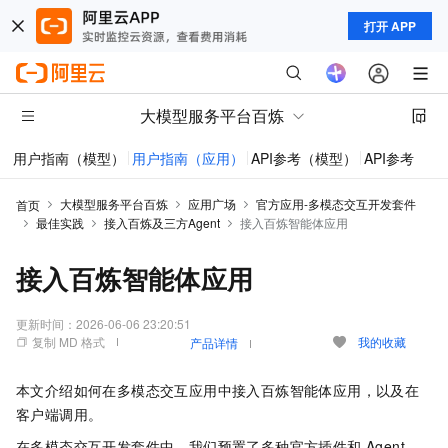
打开 APP
大模型服务平台百炼
用户指南（模型）
用户指南（应用）
API参考（模型）
API参考（应
大模型服务平台百炼
应用广场
官方应用-多模态交互开发套件
首页
最佳实践
接入百炼及三方Agent
接入百炼智能体应用
接入百炼智能体应用
更新时间：
2026-06-06 23:20:51
复制 MD 格式
我的收藏
产品详情
本文介绍如何在多模态交互应用中接入百炼智能体应用，以及在
客户端调用。
在多模态交互开发套件中，我们预置了多种官方插件和 Agent。