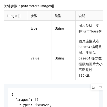
关键参数：parameters.images[]
images[]
参数
类型
说明
图片类型，支
type
String
持"url"/"base64"
图片连接或者
base64 编码数
据。注意以
value
String
base64 提交数
据原始图片大小
不应超过
180KB。
{

  "images": [{

    "type": "base64",
