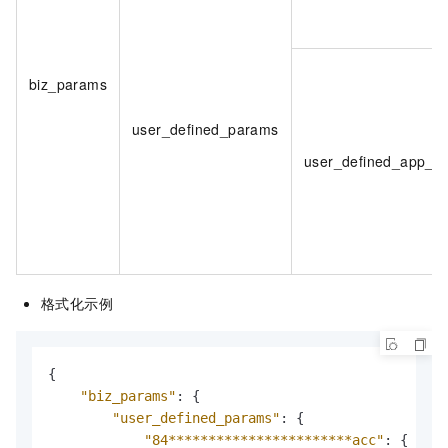
biz_params
user_defined_params
user_defined_app_id
格式化示例
{
"biz_params"
:
{
"user_defined_params"
:
{
"84***********************acc"
:
{