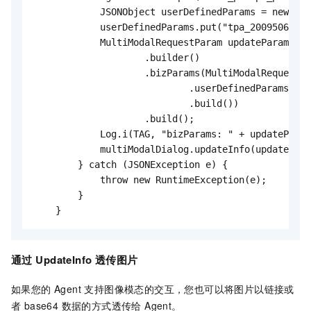
            JSONObject userDefinedParams = new JSO
            userDefinedParams.put("tpa_20095061072
            MultiModalRequestParam updateParams = 
                    .builder()

                    .bizParams(MultiModalRequestPa
                            .userDefinedParams(use
                            .build())

                    .build();

            Log.i(TAG, "bizParams: " + updateParam
            multiModalDialog.updateInfo(updatePara
        } catch (JSONException e) {

            throw new RuntimeException(e);

        }

    }
通过
UpdateInfo
透传图片
如果您的 Agent 支持图像模态的交互，您也可以将图片以链接或
者 base64 数据的方式透传给 Agent。