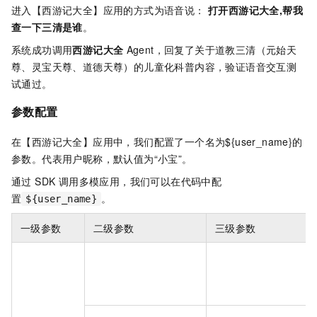
进入【西游记大全】应用的方式为语音说：
打开西游记大全,帮我
查一下三清是谁
。
系统成功调用
西游记大全
Agent，回复了关于道教三清（元始天
尊、灵宝天尊、道德天尊）的儿童化科普内容，验证语音交互测
试通过。
参数配置
在【西游记大全】应用中，我们配置了一个名为${user_name}的
参数。代表用户昵称，默认值为“小宝”。
通过 SDK 调用多模应用，我们可以在代码中配
置
。
${user_name}
一级参数
二级参数
三级参数