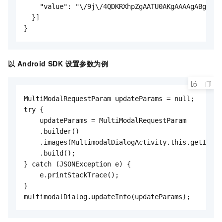
    "value": "\/9j\/4QDKRXhpZgAATU0AKgAAAAgABgESAA
  }]

}
以 Android SDK 设置参数为例
MultiModalRequestParam updateParams = null;

try {

    updateParams = MultiModalRequestParam

    .builder()

    .images(MultimodalDialogActivity.this.getImage
    .build();

} catch (JSONException e) {

    e.printStackTrace();

}

multimodalDialog.updateInfo(updateParams);