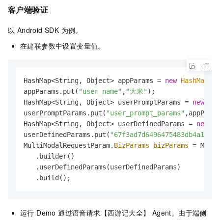
客户端验证
以 Android SDK 为例。
在建联参数中设置变量值。
HashMap<String, Object> appParams = 
new
HashMap
<>(
appParams.put(
"user_name"
,
"大米"
);

HashMap<String, Object> userPromptParams = 
new
Has
userPromptParams.put(
"user_prompt_params"
,appParam
HashMap<String, Object> userDefinedParams = 
new
Ha
userDefinedParams.put(
"67f3ad7d6496475483db4a184c9
MultiModalRequestParam.
BizParams
bizParams
=
 Multi
   .builder()

   .userDefinedParams(userDefinedParams)

运行 Demo 通过语音请求【西游记大全】 Agent。由于端侧