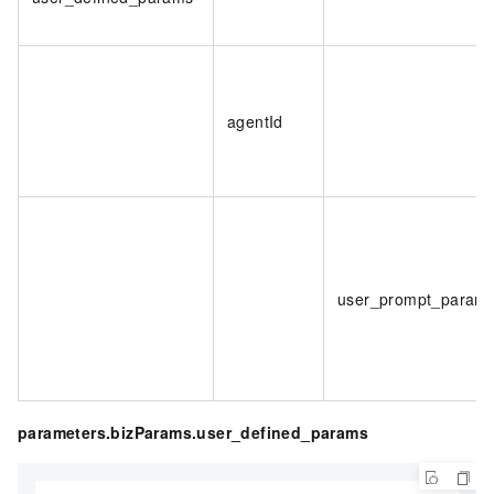
agentId
user_prompt_param
parameters.bizParams.user_defined_params