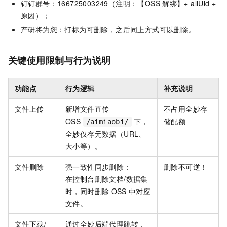
钉钉群号：166725003249（注明：【OSS
解绑】+ aliUid +
原因）；
产研将为您：打标为可删除，之后同上方式可以删除。
关键使用限制与行为说明
功能点
行为逻辑
补充说明
文件上传
新增文件直传
不占用全妙存
OSS
下，
储配额
/aimiaobi/
全妙仅存元数据（URL、
大小等）。
文件删除
强一致性同步删除：
删除不可逆！
在控制台删除文档/数据集
时，同时删除
OSS
中对应
文件。
文件下载/
通过全妙后端代理跳转，