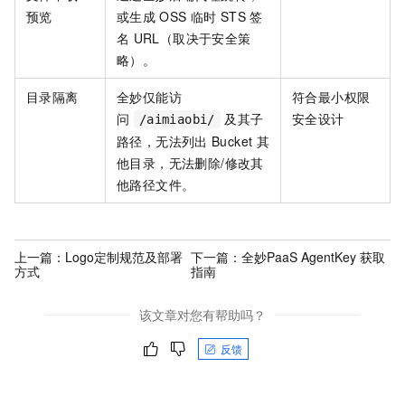
预览
或生成
OSS
临时
STS
签
名
URL（取决于安全策
略）。
目录隔离
全妙仅能访
符合最小权限
问
及其子
安全设计
/aimiaobi/
路径，无法列出
Bucket
其
他目录，无法删除/修改其
他路径文件。
上一篇：
Logo定制规范及部署
下一篇：
全妙PaaS AgentKey 获取
方式
指南
该文章对您有帮助吗？
反馈