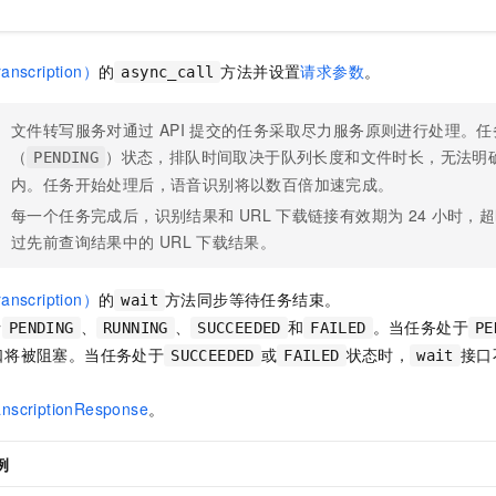
nscription）
的
方法并设置
请求参数
。
async_call
文件转写服务对通过
API
提交的任务采取尽力服务原则进行处理。任
（
）状态，排队时间取决于队列长度和文件时长，无法明
PENDING
内。任务开始处理后，语音识别将以数百倍加速完成。
每一个任务完成后，识别结果和
URL
下载链接有效期为
24
小时，超
过先前查询结果中的
URL
下载结果。
nscription）
的
方法同步等待任务结束。
wait
括
、
、
和
。当任务处于
PENDING
RUNNING
SUCCEEDED
FAILED
PE
口将被阻塞。当任务处于
或
状态时，
接口
SUCCEEDED
FAILED
wait
anscriptionResponse
。
例