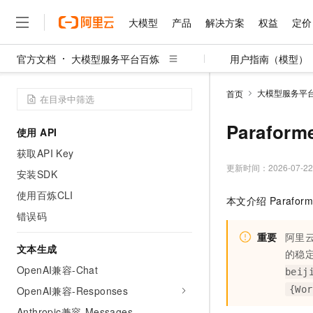
大模型
产品
解决方案
权益
定价
官方文档
大模型服务平台百炼
用户指南（模型）
大模型
产品
解决方案
权益
定价
云市场
伙伴
服务
了解阿里云
精选产品
精选解决方案
普惠上云
产品定价
精选商城
成为销售伙伴
售前咨询
为什么选择阿里云
千问AI平台
大模型服务平
首页
了解云产品的定价详情
大模型服务平台百炼
千问办公，解锁你的工作
普惠上云 官方力荐
分销伙伴
在线服务
网站建设
什么是云计算
大
大模型服务与应用平台
企业级Agent产品，直接
云服务器38元/年起，超
Parafo
使用 API
咨询伙伴
多端小程序
技术领先
云上成本管理
售后服务
千问大模型
Agency Agents：拥
官方推荐返现计划
大模型
获取API Key
大模型
精选产品
精选解决方案
Salesforce 国际版订阅
稳定可靠
管理和优化成本
多元化、高性能、安全可靠
推荐新用户得奖励，单订单
更新时间：
2026-07-22
销售伙伴合作计划
安装SDK
自助服务
友盟天域
安全合规
人工智能与机器学习
AI
文本生成
无影云电脑
HappyHorse 打造一
云工开物
使用百炼CLI
本文介绍
Paraform
无影生态合作计划
在线服务
观测云
分析师报告
随时随地安全接入的云上超
高校专属算力普惠，学生认
计算
互联网应用开发
错误码
Qwen3.8-Max
HOT
Salesforce On Alibaba C
工单服务
智能体时代全能旗舰模型
Tuya 物联网平台阿里云
研究报告与白皮书
重要
阿里
云解析DNS
快速拥有专属 OpenClaw
Consulting Partner 合
大数据
容器
文本生成
免费试用
短信专区
的稳
蓝凌 OA
Qwen3.7-Plus
AI 大模型销售与服务生
OpenAI兼容-Chat
现代化应用
存储
天池大赛
beij
能看、能想、能动手的多模
云原生大数据计算服务 Max
解决方案免费试用 新老
电子合同
OpenAI兼容-Responses
{Wor
面向分析的企业级SaaS模
最高领取价值200元试用
安全
网络与CDN
AI 算法大赛
Qwen3-VL-Plus
畅捷通
Anthropic兼容-Messages