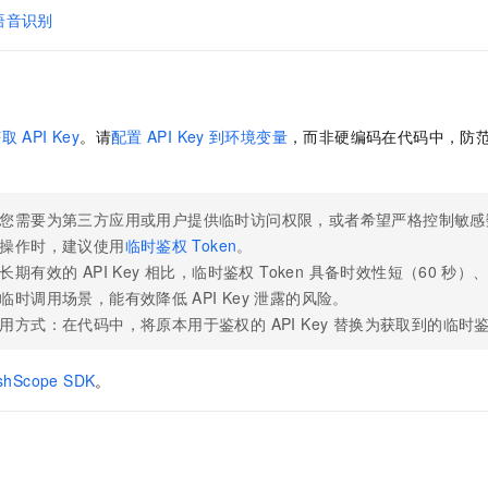
服务生态伙伴
视觉 Coding、空间感知、多模态思考等全面升级
1M上下文，专为长程任务能力而生
云工开物
企业应用
Night Plan 支持 Qwen 3.8-Max
AI 办公
语音识别
NEW
Red Hat
30+ 款产品免费体验
夜间 5 折，Qwen/Meoo/TokenPlan 客户专享
AI智能应用
科研合作
ERP
堂（旗舰版）
SUSE
智能客服
AI 应用构建
大模型原生
CRM
2个月
自动承接线索
建站小程序
获取
API Key
。请
配置
API Key
到环境变量
，而非硬编码在代码中，防
Qoder
大模型服务平台百炼-应用模版
OA 办公系统
HOT
NEW
面向真实软件
个人版上线、团队版降价；千问3.8-Max首发发尝鲜
丰富多元化的应用模版和解决方案
力提升
财税管理
模板建站
万有无界
大模型服务平台百炼-智能体
您需要为第三方应用或用户提供临时访问权限，或者希望严格控制敏感
400电话
定制建站
的模型效果
灵活可视化地构建企业级 Agent
操作时，建议使用
临时鉴权
Token
。
方案
广告营销
模板小程序
长期有效的 API Key 相比，临时鉴权 Token 具备时效性短（60
秒）
秒悟
人工智能平台 PAI
临时调用场景，能有效降低
API Key
泄露的风险。
定制小程序
云端极速 AI 
新一代 AI 视频生成模型，深度适配广告营销等场景
AI Native 的算法工程平台，一站式完成建模、训练、推理服务部署
用方式：在代码中，将原本用于鉴权的 API Key 替换为获取到的临时鉴权
APP 开发
建站系统
shScope SDK
。
AI 应用
10分钟微调：让0.6B模型媲美235B模型
多模态数据信
依托云原生高可用架构,实现Dify私有化部署
用1%尺寸在特定领域达到大模型90%以上效果