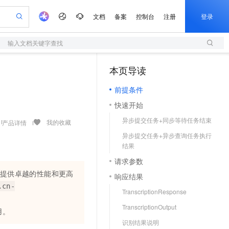
文档
备案
控制台
注册
登录
输入文档关键字查找
验
作计划
器
AI 活动
专业服务
服务伙伴合作计划
开发者社区
加入我们
服务平台百炼
阿里云 OPC 创新助力计划
本页导读
（1）
一站式生成采购清单，支持单品或批量购买
S
io：打造专属 AI 语音助手
S产品伙伴计划（繁花）
峰会
造的大模型服务与应用开发平台
轻量应用服务器
一句话生成原生可编辑精美 PPT 文稿
AI 生产力先锋
Al MaaS 服务伙伴赋能合作
域名
博文
Careers
至高可申请百万元
前提条件
性可伸缩的云计算服务
开启高性价比 AI 编程新体验
Qwen-Audio-3.0-Realtime 端到端实时语音角色扮演
输入一句话想法, 轻松生成专业的 PPT
先锋实践拓展 AI 生产力的边界
快速构建应用程序和网站，即刻迈出上云第一步
Token 补贴，五大权
计划
海大会
伙伴信用分合作计划
商标
问答
社会招聘
快速开始
益加速 OPC 成功
S
eek-V4-Pro
数字证书管理服务（原SSL证书）
一键部署幻兽帕鲁游戏服务器
飞天发布时刻
HOT
划
备案
电子书
校园招聘
异步提交任务+同步等待任务结束
pSeek-V4-Pro
视频创作，一键激活电商全链路生产力
全托管，含MySQL、PostgreSQL、SQL Server、MariaDB多引擎
实现全站HTTPS，呈现可信的WEB访问
一键购买专属联机服务器，轻松开启游戏
所见，即是所愿
我的收藏
产品详情
更多支持
划
公司注册
镜像站
异步提交任务+异步查询任务执行
视频生成
语音识别与合成
专属 QwenPaw
短信服务
漫剧工坊：一站式动画创作平台
AI 实训营
HOT
结果
合作伙伴培训与认证
划
上云迁移
的智能体编程平台
站生成，高效打造优质广告素材
从聊天伙伴进化为能主动干活的本地数字员工
快速生产连贯的高质量长漫剧
从基础到进阶，Agent 创客手把手教你
国内短信简单易用，安全可靠，秒级触达，全球覆盖200+国家和地区。
e-1.1-T2V
Qwen3-TTS-Flash
请求参数
lScope
我要反馈
查询合作伙伴
畅细腻的高质量视频
离线语音合成大模型，多语言方言自适应，低延迟高稳定
n Alibaba Cloud ISV 合作
代维服务
求提供卓越的性能和更高
olarDB
建企业门户网站
大数据开发治理平台 DataWorks
10 分钟搭建微信、支付宝小程序
响应结果
创新加速
ope
登录合作伙伴管理后台
我要建议
站，无忧落地极速上线
以可视化方式快速构建移动和 PC 门户网站
100%兼容MySQL、PostgreSQL，兼容Oracle，支持集中和分布式
高效部署网站，快速应用到小程序
Data Agent 驱动的一站式 Data+AI 开发治理平台
.cn-
e-1.1-I2V
Cosyvoice-V3-Flash
TranscriptionResponse
安全
畅自然，细节丰富
高表现力语音合成大模型，语音克隆听感自然
我要投诉
上云场景组合购
TranscriptionOutput
伴
用。
边界网络安全防护产品
漫剧创作，剧本、分镜、视频高效生成
覆盖90%+业务场景，专享组合折扣价
2V
VPN
Fun-ASR
识别结果说明