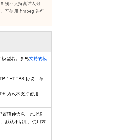
道音频不支持说话人分
离。可使用
ffmpeg
进行
r
模型名。参见
支持的模
TP / HTTPS
协议，单
DK
方式不支持使用
配置语种信息，此次语
息。默认不启用。使用方