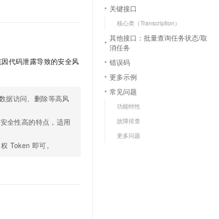
文戏情感细腻自然，动作戏激烈拳拳到肉，实现更强表演能力
支持中英文自由切换，具备更强的噪声鲁棒性
云聚AI 严选权益
关键接口
SSL 证书
，一键激活高效办公新体验
精选AI产品，从模型到应用全链提效
核心类（Transcription）
堡垒机
其他接口：批量查询任务状态/取
AI 用量加速计划
应用
防火墙
消任务
、识别商机，让客服更高效、服务更出色。
新老同享，达量后返
范因代码泄露导致的安全风
错误码
千问办公
主机安全
NEW
的智能体编程平台
一站式AI生产力平台
更多示例
AI 应用及服务市场
常见问题
伶鹊
数据访问、删除等高风
企业级人与Agent协作平台，接入和调度多个数字员工
智能客服平台，对话机器人、对话分析、智能外呼
功能特性
AI 应用
故障排查
、安全性高的特点，适用
大模型服务平台百炼 - 全妙
大模型
应用创作平台
多模态内容创作工具，已接入 DeepSeek
更多问题
 Token 即可。
自然语言处理
数据标注
机器学习
息提取
与 AI 智能体进行实时音视频通话
从文本、图片、视频中提取结构化的属性信息
构建支持视频理解的 AI 音视频实时通话应用