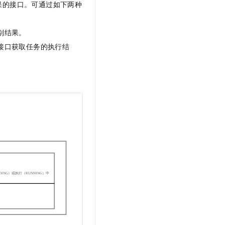
果的接口。可通过如下两种
t.diy 一步搞定创意建站
构建大模型应用的安全防护体系
通过自然语言交互简化开发流程,全栈开发支持
通过阿里云安全产品对 AI 应用进行安全防护
别结果。
接口获取任务的执行结