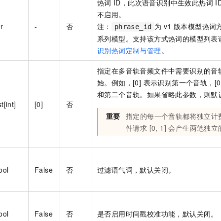
热词
ID，此次语音识别中生效此热词
I
不启用。
tr
-
否
注：
为
v1
版本模型热词
phrase_id
系列模型。支持该方式热词的模型列表
识别热词定制与管理
。
指定在多音轨音频文件中需要识别的音轨
始。例如，[0] 表示识别第一个音轨，[0
和第二个音轨。如果省略此参数，则默
st[int]
[0]
否
重要
指定的每一个音轨都将独立计
件请求 [0, 1] 会产生两笔独
ool
False
否
过滤语气词，默认关闭。
ool
False
否
是否启用时间戳校准功能，默认关闭。