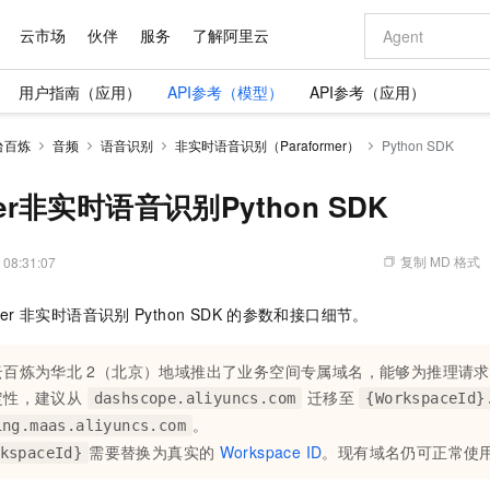
云市场
伙伴
服务
了解阿里云
用户指南（应用）
API参考（模型）
API参考（应用）
AI 特惠
数据与 API
成为产品伙伴
企业增值服务
最佳实践
价格计算器
AI 场景体
基础软件
产品伙伴合
阿里云认证
市场活动
配置报价
大模型
台百炼
音频
语音识别
非实时语音识别（Paraformer）
Python SDK
自助选配和估算价格
新方式
域名与网站
睿译宝，AI翻译排版一步到位
智启 AI 普惠权益
产品生态集成认证中心
企业支持计划
云上春晚
千问官方 MaaS 平台，为开发者和 Agent 而生，新用户赠送 1 亿 + tokens 额度
云服务器 EC
Qwen Aud
AI Coding
阿里云Maa
2026 阿里云
为企业打
数据集
Windows
大模型认证
模型
NEW
NEW
交付可用成果
值低价云产品抢先购
提供智能易用的域名与建站服务
上传文档即自动完成翻译和格式还原
至高享 1亿+免费 tokens，加速 Al 应用落地
安全可靠、弹
智能编程，一键
rmer非实时语音识别Python SDK
产品生态伙伴
专家技术服务
云上奥运之旅
弹性计算合作
阿里云中企出
手机三要素
宝塔 Linux
全部认证
价格优势
有专属领域专家
对象存储 OSS
GLM-5.2：长任务时代开源旗舰模型
阿里云 OPC 创新助力计划
云数据库 RD
即刻拥有 DeepS
AI 电商营销
产品生态伙伴工作台
企业增值服务台
云栖战略参考
云存储合作计
云栖大会
身份实名认证
CentOS
训练营
推动算力普惠，释放技术红利
的大模型服务
最高返9万
多领域专家智能体,一键组建 AI 虚拟交付团队
至高百万元 Token 补贴，加速一人公司成长
稳定、安全、高性价比、高性能的云存储服务
真正可用的 1M 上下文,一次完成代码全链路开发
轻松解锁专属 Dee
从图文生成到
复制 MD 格式
 08:31:07
云上的中国
数据库合作计
活动全景
短信
Docker
图片和
站式影视创作平台
人工智能平台 PAI
Hermes Agent，打造自进化智能体
Token Plan 模型订阅计划
Qoder
5 分钟轻松部署
AI 广告创作
企业成长
大模型
NEW
信息公告
er
非实时语音识别
Python SDK
的参数和接口细节。
看见新力量
云网络合作计
OCR 文字识别
JAVA
级电脑
证享300元代金券
可视化编排打通从文字构思到成片全链路闭环
一站式AI开发、训练和推理服务
自主进化，持久记忆，越用越聪明
Qwen3.8-Max 首发尝鲜，限时加量 10 倍，夜间低至2折
面向真实软件
图文、视频一
Kimi-K3
HappyHors
NEW
魔搭 Mode
loud
服务实践
官网公告
Kimi 最新旗舰模型，长程编程与推理利器
让文字生成流
金融模力时刻
Salesforce O
版
发票查验
全能环境
云百炼为华北
2（北京）地域推出了业务空间专属域名，能够为推理请
Qoder CN
Claude Code + GStack 打造工程团队
千问办公，限时限量积分加倍
云原生数据库 P
低代码高效构
AI 建站
NEW
作计划
计划
创新中心
魔搭 ModelSc
健康状态
定性，建议从
让AI从“聊天伙伴”进化为能干活的“数字员工”
覆盖公网/内网、递归/权威、移动APP等全场景解析服务
安装技能 GStack，拥有专属 AI 工程团队
你的AI工作搭子，覆盖日常办公高频场景
迁移至
基于千问大模型等，支持代码智能生成、研发智能问答
0 代码专业建
dashscope.aliyuncs.com
{WorkspaceId}
客户案例
天气预报查询
操作系统
Deepseek-v4-pro
HappyHors
态合作计划
。
ing.maas.aliyuncs.com
态智能体模型
旗舰 MoE 大模型，百万上下文与顶尖推理能力
图生视频，流
Compute
同享
容器服务 Kubernetes 版 ACK
万小智 AI 建站低至 15元/月
云防火墙
AI 短剧/漫剧
快递物流查询
WordPress
成为服务伙
需要替换为真实的
Workspace ID
。现有域名仍可正常使
高校合作
kspaceId}
式云数据仓库
点，立即开启云上创新
提供一站式管理容器应用的 K8s 服务
送.CN域名，送备案服务码
云原生的云上
AI助力短剧
GLM-5.2
Wan2.7-T
Ubuntu