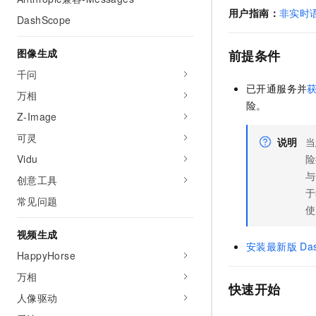
AI 产品 免费试用
网络
用户指南：
非实时
安全
云开发大赛
DashScope
Tableau 订阅
1亿+ 大模型 tokens 和 
可观测
入门学习赛
中间件
AI空中课堂在线直播课
图像生成
前提条件
140+云产品 免费试用
大模型服务
上云与迁云
产品新客免费试用，最长1
数据库
千问
生态解决方案
已开通服务并
千问AI平台-Token Plan
万相
企业出海
大模型ACA认证体验
大数据计算
险。
助力企业全员 AI 认知与能
Z-Image
行业生态解决方案
政企业务
媒体服务
千问AI平台-模型体验
可灵
说明
当
开发者生态解决方案
在线体验全尺寸、多种模态
Vidu
险
企业服务与云通信
AI 开发和 AI 应用解决
与
Happy 系列大模型
创意工具
域名与网站
于
常见问题
使
终端用户计算
视频生成
Serverless
安装最新版
Da
大模型解决方案
HappyHorse
开发工具
万相
快速部署 Dify，高效搭建 
快速开始
人像驱动
迁移与运维管理