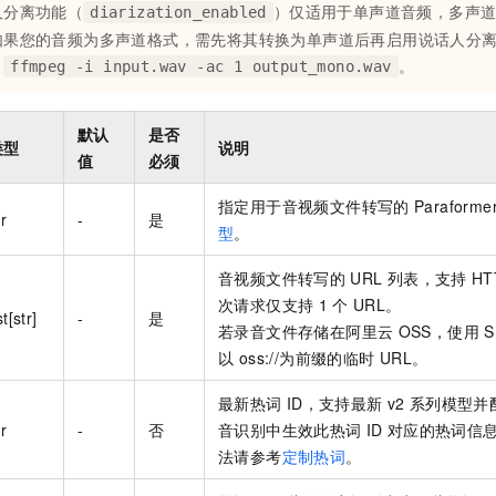
人分离功能（
）仅适用于单声道音频，多声
diarization_enabled
如果您的音频为多声道格式，需先将其转换为单声道后再启用说话人分
：
。
ffmpeg -i input.wav -ac 1 output_mono.wav
默认
是否
类型
说明
值
必须
指定用于音视频文件转写的
Paraforme
tr
-
是
型
。
音视频文件转写的
URL
列表，支持
HT
次请求仅支持
1
个
URL。
st[str]
-
是
若录音文件存储在阿里云
OSS，使用
S
以 oss://为前缀的临时 URL。
最新热词
ID，支持最新
v2
系列模型并
tr
-
否
音识别中生效此热词
ID
对应的热词信
法请参考
定制热词
。